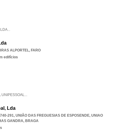
,
LDA
...
Lda
BRAS ALPORTEL
,
FARO
 edifícios
,
UNIPESSOAL
...
al, Lda
4740-291, UNIÃO DAS FREGUESIAS DE ESPOSENDE
,
UNIAO
HAS GANDRA
,
BRAGA
os