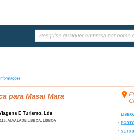
Pesquisar:
informações
F
ca para Masai Mara
C
Viagens E Turismo, Lda
LISBO
115
,
ALVALADE LISBOA
,
LISBOA
PORT
SETÚ