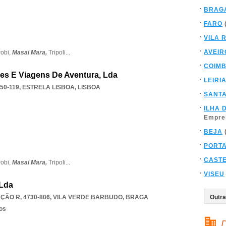
BRAG
FARO
VILA 
AVEIR
robi,
Masai Mara,
Tripoli
...
COIM
es E Viagens De Aventura, Lda
LEIRI
50-119
,
ESTRELA LISBOA
,
LISBOA
SANT
ILHA 
Empre
BEJA
PORT
CAST
robi,
Masai Mara,
Tripoli
...
VISEU
 Lda
ÇÃO R, 4730-806
,
VILA VERDE BARBUDO
,
BRAGA
os
D