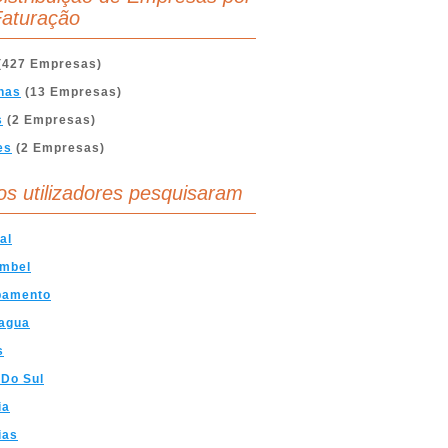
aturação
(427 Empresas)
nas
(13 Empresas)
s
(2 Empresas)
es
(2 Empresas)
os utilizadores pesquisaram
al
imbel
amento
agua
s
 Do Sul
ia
ias