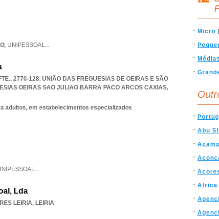
F
Micro
O,
UNIPESSOAL
...
Peque
Média
a
Grand
TE., 2770-128, UNIÃO DAS FREGUESIAS DE OEIRAS E SÃO
ESIAS OEIRAS SAO JULIAO BARRA PACO ARCOS CAXIAS
,
Outr
ra adultos, em estabelecimentos especializados
Portug
Abu S
Acamp
Aconc
UNIPESSOAL
...
Acore
Africa
al, Lda
Agenc
RES LEIRIA
,
LEIRIA
Agenc