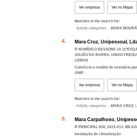
Ver empresa
Ver no Mapa
Matches in the search for:
Activity categories: ...
MARA MOURÃ
Mara Cruz, Unipessoal, Ld
R NUMÍDICO BESSONE 10 11ºESQ.F
JULIÃO DA BARRA
,
UNIAO FREGU
LISBOA
Comércio a retalho de vestuário pa
UNIP
Ver empresa
Ver no Mapa
Matches in the search for:
Activity categories: ...
MARA CRUZ,
Mara Carpalhoso, Unipesso
R PRINCIPAL 650, 2415-013
,
MILAG
Instalação de climatização