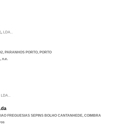
L,
LDA
...
92
,
PARANHOS PORTO
,
PORTO
 n.e.
,
LDA
...
Lda
IAO FREGUESIAS SEPINS BOLHO CANTANHEDE
,
COIMBRA
vos