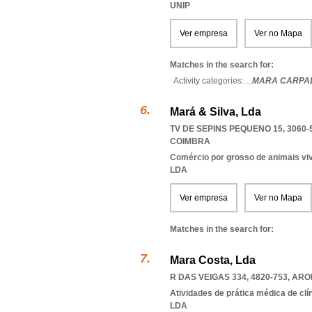
UNIP
Ver empresa
Ver no Mapa
Matches in the search for:
Activity categories: ...
MARA CARPA
Mará & Silva, Lda
TV DE SEPINS PEQUENO 15, 3060-
COIMBRA
Comércio por grosso de animais vi
LDA
Ver empresa
Ver no Mapa
Matches in the search for:
Mara Costa, Lda
R DAS VEIGAS 334, 4820-753
,
ARO
Atividades de prática médica de clí
LDA