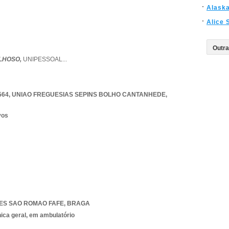
Alask
Alice 
LHOSO,
UNIPESSOAL
...
564
,
UNIAO FREGUESIAS SEPINS BOLHO CANTANHEDE
,
vos
ES SAO ROMAO FAFE
,
BRAGA
nica geral, em ambulatório