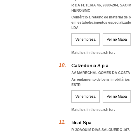
R DA FETEIRA 46, 9880-204
,
SAO M
HEROISMO
Comércio a retalho de material de br
em estabelecimentos especializad
LDA
Ver empresa
Ver no Mapa
Matches in the search for:
Calzedonia S.p.a.
AV MARECHAL GOMES DA COSTA 27
Arrendamento de bens imobiliários
ESTR
Ver empresa
Ver no Mapa
Matches in the search for:
Iilcat Spa
R JOAQUIM DIAS SALGUEIRO 167, 