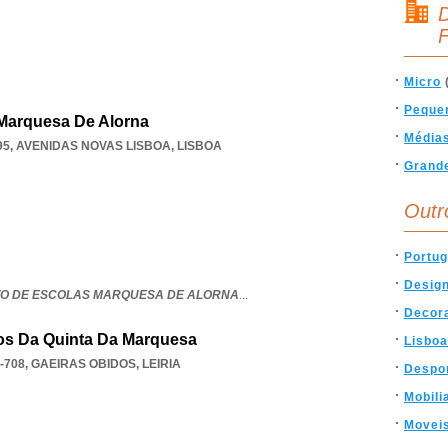
D
F
Micro
Peque
Marquesa De Alorna
Média
95
,
AVENIDAS NOVAS LISBOA
,
LISBOA
Grand
Outr
Portug
Desig
O DE ESCOLAS MARQUESA DE ALORNA
...
Decor
ios Da Quinta Da Marquesa
Lisboa
-708
,
GAEIRAS OBIDOS
,
LEIRIA
Despo
Mobili
Movei