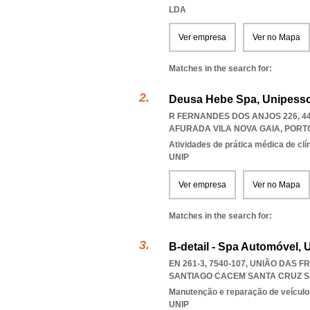
LDA
Ver empresa
Ver no Mapa
Matches in the search for:
Deusa Hebe Spa, Unipesso
R FERNANDES DOS ANJOS 226, 44
AFURADA VILA NOVA GAIA
,
PORT
Atividades de prática médica de clí
UNIP
Ver empresa
Ver no Mapa
Matches in the search for:
B-detail - Spa Automóvel, 
EN 261-3, 7540-107, UNIÃO DAS
SANTIAGO CACEM SANTA CRUZ 
Manutenção e reparação de veícul
UNIP