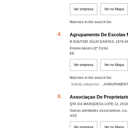
Ver empresa
Ver no Mapa
Matches in the search for:
Agrupamento De Escolas 
R DOUTOR JÚLIO DANTAS, 1070-0
Ensino básico (2º Ciclo)
EE
Ver empresa
Ver no Mapa
Matches in the search for:
Activity categories: ...
AGRUPAMENT
Associaçao De Proprietar
QTA DA MARQUESA LOTE 12, 2510
Outras atividades associativas, n.e.
ASS
Ver empresa
Ver no Mapa