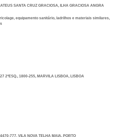
ATEUS SANTA CRUZ GRACIOSA
,
ILHA GRACIOSA ANGRA
icolage, equipamento sanitário, ladrilhos e materiais similares,
os
 2ºESQ., 1800-255
,
MARVILA LISBOA
,
LISBOA
4470-777
,
VILA NOVA TELHA MAIA
,
PORTO