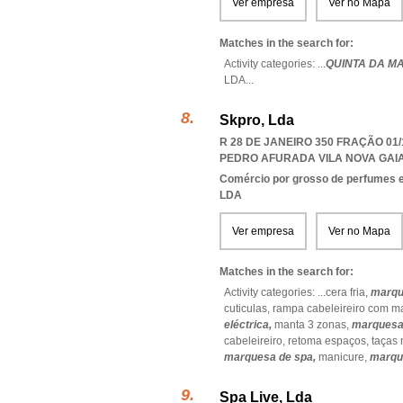
Ver empresa
Ver no Mapa
Matches in the search for:
Activity categories: ...
QUINTA DA MA
LDA
...
Skpro, Lda
R 28 DE JANEIRO 350 FRAÇÃO 01/1
PEDRO AFURADA VILA NOVA GAI
Comércio por grosso de perfumes e
LDA
Ver empresa
Ver no Mapa
Matches in the search for:
Activity categories: ...
cera fria,
marqu
cuticulas,
rampa cabeleireiro com 
eléctrica,
manta 3 zonas,
marquesa
cabeleireiro,
retoma espaços,
taças
marquesa de spa,
manicure,
marqu
Spa Live, Lda