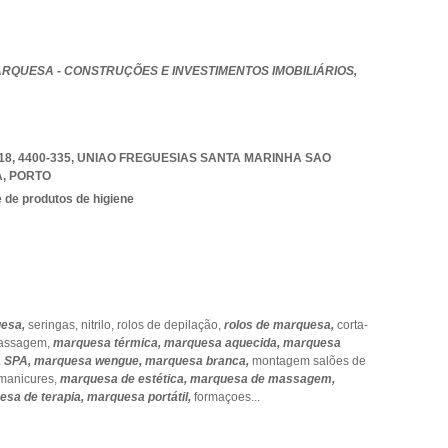
RQUESA - CONSTRUÇÕES E INVESTIMENTOS IMOBILIÁRIOS,
8, 4400-335
,
UNIAO FREGUESIAS SANTA MARINHA SAO
A
,
PORTO
 de produtos de higiene
esa,
seringas,
nitrilo,
rolos de depilação,
rolos de marquesa,
corta-
massagem,
marquesa térmica,
marquesa aquecida,
marquesa
 SPA,
marquesa wengue,
marquesa branca,
montagem salões de
 manicures,
marquesa de estética,
marquesa de massagem,
esa de terapia,
marquesa portátil,
formaçoes
...