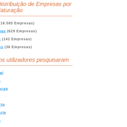
istribuição de Empresas por
aturação
(16.585 Empresas)
nas
(629 Empresas)
s
(142 Empresas)
es
(36 Empresas)
os utilizadores pesquisaram
al
n
acao
rto
ario
s