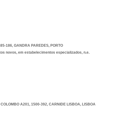
85-186
,
GANDRA PAREDES
,
PORTO
tos novos, em estabelecimentos especializados, n.e.
COLOMBO A201, 1500-392
,
CARNIDE LISBOA
,
LISBOA