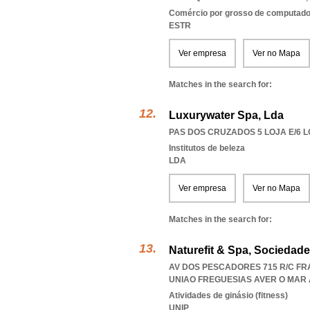
Comércio por grosso de computador
ESTR
Ver empresa
Ver no Mapa
Matches in the search for:
Luxurywater Spa, Lda
PAS DOS CRUZADOS 5 LOJA E/6 LO
Institutos de beleza
LDA
Ver empresa
Ver no Mapa
Matches in the search for:
Naturefit & Spa, Sociedad
AV DOS PESCADORES 715 R/C FR
UNIAO FREGUESIAS AVER O MAR
Atividades de ginásio (fitness)
UNIP