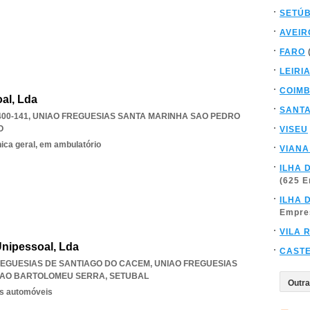
SETÚ
AVEIR
FARO
LEIRI
COIM
al, Lda
SANT
00-141
,
UNIAO FREGUESIAS SANTA MARINHA SAO PEDRO
O
VISEU
nica geral, em ambulatório
VIANA
ILHA 
(625 
ILHA 
Empre
VILA 
Unipessoal, Lda
CAST
 FREGUESIAS DE SANTIAGO DO CACEM
,
UNIAO FREGUESIAS
SAO BARTOLOMEU SERRA
,
SETUBAL
os automóveis