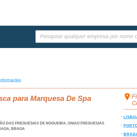
Pesquisar:
a
informações
F
usca para Marquesa De Spa
C
LISBO
UNIÃO DAS FREGUESIAS DE NOGUEIRA
,
UNIAO FREGUESIAS
PORT
RAGA
,
BRAGA
BRAG