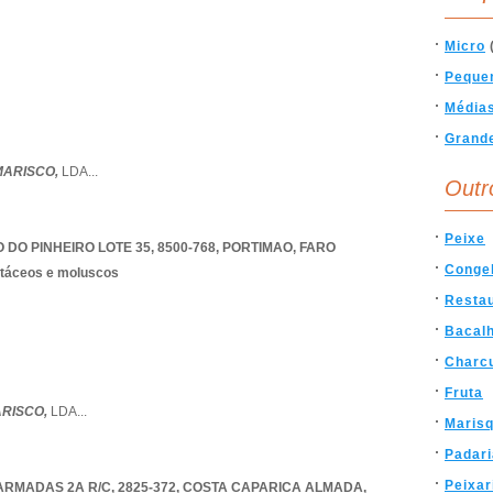
Micro
Peque
Média
Grand
MARISCO,
LDA
...
Outr
Peixe
O PINHEIRO LOTE 35, 8500-768
,
PORTIMAO
,
FARO
Conge
stáceos e moluscos
Resta
Bacal
Charcu
Fruta
ARISCO,
LDA
...
Marisq
Padari
Peixar
RMADAS 2A R/C, 2825-372
,
COSTA CAPARICA ALMADA
,