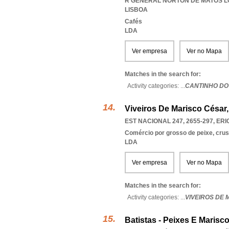
R GENERAL NORTON DE MATOS LOT
LISBOA
Cafés
LDA
Ver empresa
Ver no Mapa
Matches in the search for:
Activity categories: ...
CANTINHO DO
Viveiros De Marisco César
EST NACIONAL 247, 2655-297
,
ERI
Comércio por grosso de peixe, cru
LDA
Ver empresa
Ver no Mapa
Matches in the search for:
Activity categories: ...
VIVEIROS DE
Batistas - Peixes E Marisc