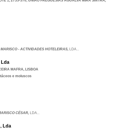
E 1, 2735-370
,
UNIAO FREGUESIAS AGUALVA MIRA SINTRA
,
 MARISCO - ACTIVIDADES HOTELEIRAS,
LDA
...
, Lda
CEIRA MAFRA
,
LISBOA
stáceos e moluscos
 MARISCO CÉSAR,
LDA
...
o, Lda