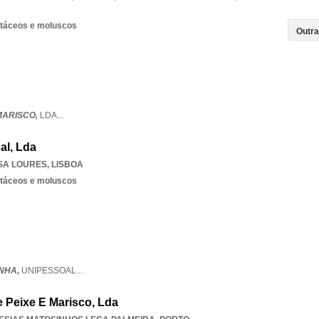
stáceos e moluscos
MARISCO,
LDA
...
al, Lda
SA LOURES
,
LISBOA
stáceos e moluscos
INHA,
UNIPESSOAL
...
 Peixe E Marisco, Lda