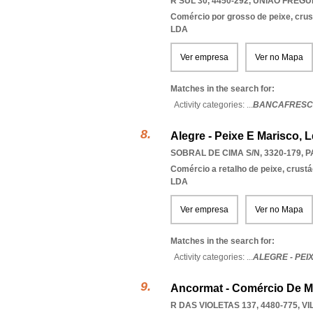
R SUL 30, 4450-292
,
UNIAO FREGU
Comércio por grosso de peixe, cru
LDA
Ver empresa
Ver no Mapa
Matches in the search for:
Activity categories: ...
BANCAFRESCA
Alegre - Peixe E Marisco, 
SOBRAL DE CIMA S/N, 3320-179
,
P
Comércio a retalho de peixe, crus
LDA
Ver empresa
Ver no Mapa
Matches in the search for:
Activity categories: ...
ALEGRE - PEI
Ancormat - Comércio De M
R DAS VIOLETAS 137, 4480-775
,
VI