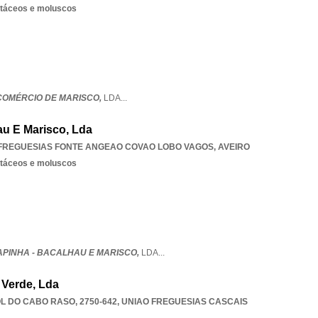
stáceos e moluscos
COMÉRCIO DE MARISCO,
LDA
...
au E Marisco, Lda
FREGUESIAS FONTE ANGEAO COVAO LOBO VAGOS
,
AVEIRO
stáceos e moluscos
PINHA - BACALHAU E MARISCO,
LDA
...
 Verde, Lda
L DO CABO RASO, 2750-642
,
UNIAO FREGUESIAS CASCAIS