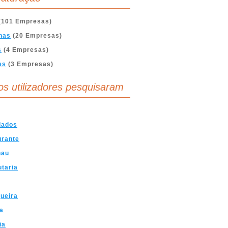
(101 Empresas)
nas
(20 Empresas)
s
(4 Empresas)
es
(3 Empresas)
os utilizadores pesquisaram
lados
urante
hau
taria
ueira
a
ia