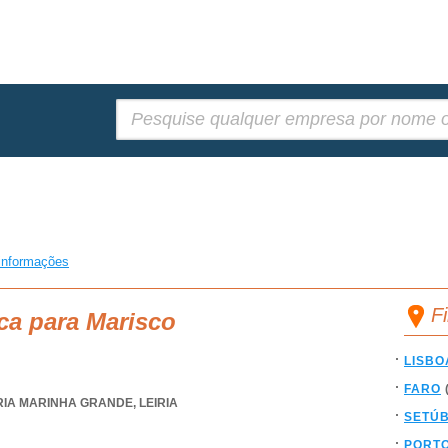
Pesquisar:
informações
F
ca para Marisco
LISBO
FARO
IRIA MARINHA GRANDE
,
LEIRIA
SETÚ
PORT