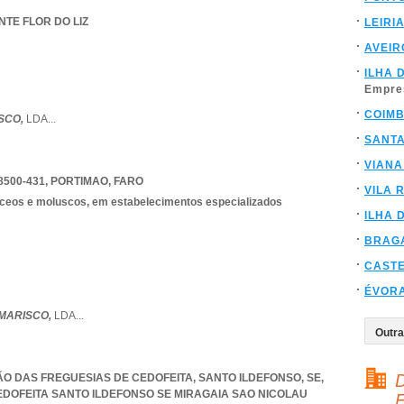
NTE FLOR DO LIZ
LEIRI
AVEIR
ILHA 
Empre
COIM
ISCO,
LDA
...
SANT
VIANA
8500-431
,
PORTIMAO
,
FARO
VILA 
táceos e moluscos, em estabelecimentos especializados
ILHA 
BRAG
CAST
ÉVOR
 MARISCO,
LDA
...
D
IÃO DAS FREGUESIAS DE CEDOFEITA, SANTO ILDEFONSO, SE,
EDOFEITA SANTO ILDEFONSO SE MIRAGAIA SAO NICOLAU
F