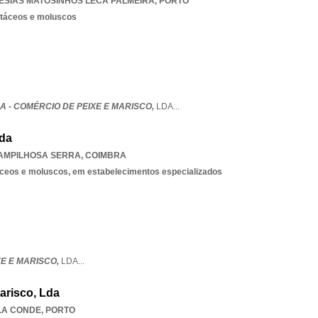
ESIAS MATOSINHOS LECA PALMEIRA
,
PORTO
stáceos e moluscos
 - COMÉRCIO DE PEIXE E MARISCO,
LDA
...
Lda
AMPILHOSA SERRA
,
COIMBRA
táceos e moluscos, em estabelecimentos especializados
XE E MARISCO,
LDA
...
arisco, Lda
LA CONDE
,
PORTO