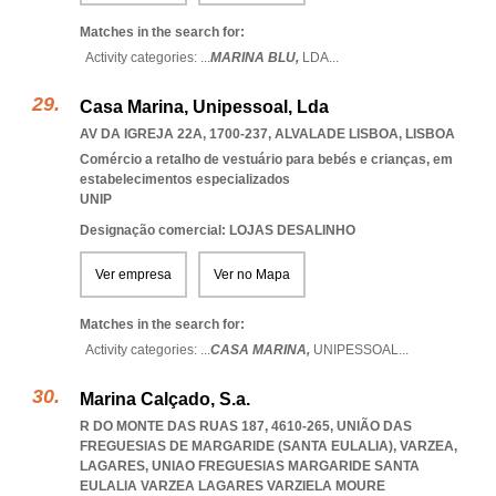
Matches in the search for:
Activity categories: ...
MARINA BLU,
LDA
...
Casa Marina, Unipessoal, Lda
AV DA IGREJA 22A, 1700-237
,
ALVALADE LISBOA
,
LISBOA
Comércio a retalho de vestuário para bebés e crianças, em
estabelecimentos especializados
UNIP
Designação comercial: LOJAS DESALINHO
Ver empresa
Ver no Mapa
Matches in the search for:
Activity categories: ...
CASA MARINA,
UNIPESSOAL
...
Marina Calçado, S.a.
R DO MONTE DAS RUAS 187, 4610-265, UNIÃO DAS
FREGUESIAS DE MARGARIDE (SANTA EULALIA), VARZEA,
LAGARES
,
UNIAO FREGUESIAS MARGARIDE SANTA
EULALIA VARZEA LAGARES VARZIELA MOURE