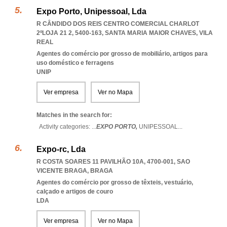
Expo Porto, Unipessoal, Lda
R CÂNDIDO DOS REIS CENTRO COMERCIAL CHARLOT
2ºLOJA 21 2, 5400-163
,
SANTA MARIA MAIOR CHAVES
,
VILA
REAL
Agentes do comércio por grosso de mobiliário, artigos para
uso doméstico e ferragens
UNIP
Ver empresa
Ver no Mapa
Matches in the search for:
Activity categories: ...
EXPO PORTO,
UNIPESSOAL
...
Expo-rc, Lda
R COSTA SOARES 11 PAVILHÃO 10A, 4700-001
,
SAO
VICENTE BRAGA
,
BRAGA
Agentes do comércio por grosso de têxteis, vestuário,
calçado e artigos de couro
LDA
Ver empresa
Ver no Mapa