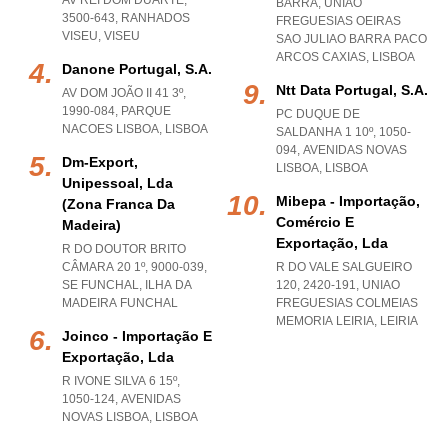
AV REI DOM DUARTE,
BARRA
,
UNIAO
3500-643
,
RANHADOS
FREGUESIAS OEIRAS
VISEU
,
VISEU
SAO JULIAO BARRA PACO
ARCOS CAXIAS
,
LISBOA
Danone Portugal, S.a.
Ntt Data Portugal, S.a.
AV DOM JOÃO II 41 3º,
1990-084
,
PARQUE
PC DUQUE DE
NACOES LISBOA
,
LISBOA
SALDANHA 1 10º, 1050-
094
,
AVENIDAS NOVAS
Dm-Export,
LISBOA
,
LISBOA
Unipessoal, Lda
Mibepa - Importação,
(zona Franca Da
Comércio E
Madeira)
Exportação, Lda
R DO DOUTOR BRITO
CÂMARA 20 1º, 9000-039
,
R DO VALE SALGUEIRO
SE FUNCHAL
,
ILHA DA
120, 2420-191
,
UNIAO
MADEIRA FUNCHAL
FREGUESIAS COLMEIAS
MEMORIA LEIRIA
,
LEIRIA
Joinco - Importação E
Exportação, Lda
R IVONE SILVA 6 15º,
1050-124
,
AVENIDAS
NOVAS LISBOA
,
LISBOA