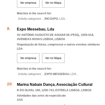
Ver empresa
Ver no Mapa
Matches in the search for:
Activity categories: ...
RIO EXPO,
LDA
...
Expo Messebau, Lda
AV ANTÓNIO AUGUSTO DE AGUIAR 66 2ºESQ., 1050-018
,
AVENIDAS NOVAS LISBOA
,
LISBOA
Organização de feiras, congressos e outros eventos similares
LDA
Ver empresa
Ver no Mapa
Matches in the search for:
Activity categories: ...
EXPO MESSEBAU,
LDA
...
Marina Nabais Dança, Associação Cultural
R DO OLIVAL 166, 1200-743
,
ESTRELA LISBOA
,
LISBOA
Atividades das artes do espectáculo
ASS