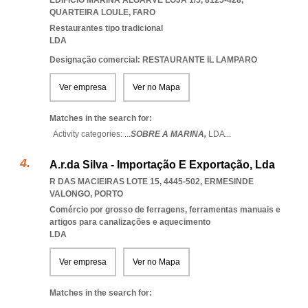
EDIFÍCIO MARINA ALGARVE LOJA 1/5, 8125-428
,
QUARTEIRA LOULE
,
FARO
Restaurantes tipo tradicional
LDA
Designação comercial: RESTAURANTE IL LAMPARO
Ver empresa
Ver no Mapa
Matches in the search for:
Activity categories: ...
SOBRE A MARINA,
LDA
...
A.r.da Silva - Importação E Exportação, Lda
R DAS MACIEIRAS LOTE 15, 4445-502
,
ERMESINDE
VALONGO
,
PORTO
Comércio por grosso de ferragens, ferramentas manuais e
artigos para canalizações e aquecimento
LDA
Ver empresa
Ver no Mapa
Matches in the search for: