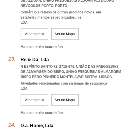
DE ALDOAR
,
UNIAO FREGUESIAS ALDOAR FOZ DOURO
NEVOGILDE PORTO
,
PORTO
Comércio a retalho de outros produtos novos, em
estabelecimentos especializados, n.e.
LDA
Ver empresa
Ver no Mapa
Matches in the search for:
Rs & Da, Lda
R ESPÍRITO SANTO 72, 2715-675, UNIÃO DAS FREGUESIAS
DE ALMARGEM DO BISPO
,
UNIAO FREGUESIAS ALMARGEM
BISPO PERO PINHEIRO MONTELAVAR SINTRA
,
LISBOA
Atividades relacionadas com sistemas de segurança
LDA
Ver empresa
Ver no Mapa
Matches in the search for:
D.a. Home, Lda