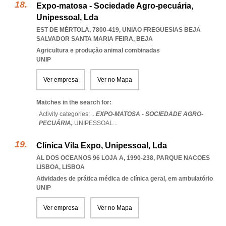
Expo-matosa - Sociedade Agro-pecuária,
Unipessoal, Lda
EST DE MÉRTOLA, 7800-419
,
UNIAO FREGUESIAS BEJA
SALVADOR SANTA MARIA FEIRA
,
BEJA
Agricultura e produção animal combinadas
UNIP
Ver empresa
Ver no Mapa
Matches in the search for:
Activity categories: ...
EXPO-MATOSA - SOCIEDADE AGRO-
PECUÁRIA,
UNIPESSOAL
...
Clínica Vila Expo, Unipessoal, Lda
AL DOS OCEANOS 96 LOJA A, 1990-238
,
PARQUE NACOES
LISBOA
,
LISBOA
Atividades de prática médica de clínica geral, em ambulatório
UNIP
Ver empresa
Ver no Mapa