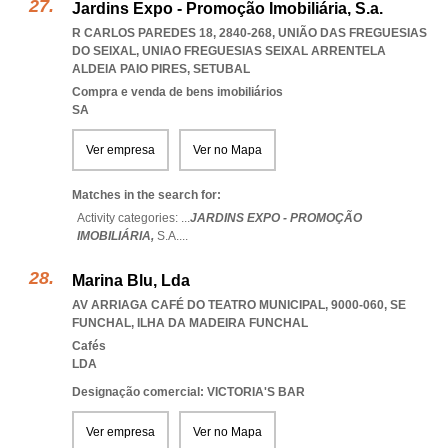
Jardins Expo - Promoção Imobiliária, S.a.
R CARLOS PAREDES 18, 2840-268, UNIÃO DAS FREGUESIAS
DO SEIXAL
,
UNIAO FREGUESIAS SEIXAL ARRENTELA
ALDEIA PAIO PIRES
,
SETUBAL
Compra e venda de bens imobiliários
SA
Ver empresa
Ver no Mapa
Matches in the search for:
Activity categories: ...
JARDINS EXPO - PROMOÇÃO
IMOBILIÁRIA,
S.A.
...
Marina Blu, Lda
AV ARRIAGA CAFÉ DO TEATRO MUNICIPAL, 9000-060
,
SE
FUNCHAL
,
ILHA DA MADEIRA FUNCHAL
Cafés
LDA
Designação comercial: VICTORIA'S BAR
Ver empresa
Ver no Mapa