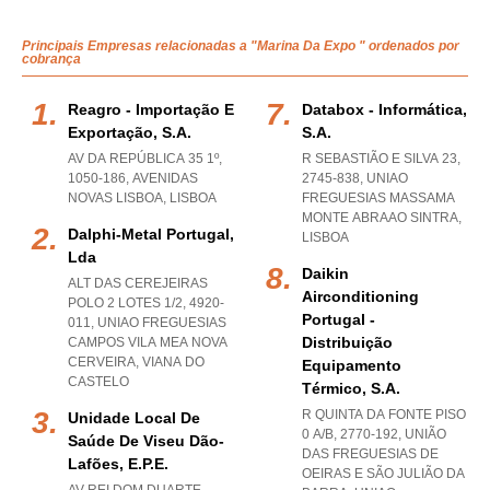
Principais Empresas relacionadas a "Marina Da Expo " ordenados por
cobrança
Reagro - Importação E
Databox - Informática,
Exportação, S.a.
S.a.
AV DA REPÚBLICA 35 1º,
R SEBASTIÃO E SILVA 23,
1050-186
,
AVENIDAS
2745-838
,
UNIAO
NOVAS LISBOA
,
LISBOA
FREGUESIAS MASSAMA
MONTE ABRAAO SINTRA
,
Dalphi-Metal Portugal,
LISBOA
Lda
Daikin
ALT DAS CEREJEIRAS
Airconditioning
POLO 2 LOTES 1/2, 4920-
Portugal -
011
,
UNIAO FREGUESIAS
Distribuição
CAMPOS VILA MEA NOVA
CERVEIRA
,
VIANA DO
Equipamento
CASTELO
Térmico, S.a.
R QUINTA DA FONTE PISO
Unidade Local De
0 A/B, 2770-192, UNIÃO
Saúde De Viseu Dão-
DAS FREGUESIAS DE
Lafões, E.p.e.
OEIRAS E SÃO JULIÃO DA