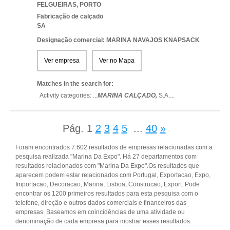
FELGUEIRAS
,
PORTO
Fabricação de calçado
SA
Designação comercial: MARINA NAVAJOS KNAPSACK
Ver empresa
Ver no Mapa
Matches in the search for:
Activity categories: ...
MARINA CALÇADO,
S.A.
...
Pág.
1
2
3
4
5
...
40
»
Foram encontrados 7.602 resultados de empresas relacionadas com a
pesquisa realizada "Marina Da Expo". Há 27 departamentos com
resultados relacionados com "Marina Da Expo".Os resultados que
aparecem podem estar relacionados com Portugal, Exportacao, Expo,
Importacao, Decoracao, Marina, Lisboa, Construcao, Export. Pode
encontrar os 1200 primeiros resultados para esta pesquisa com o
telefone, direção e outros dados comerciais e financeiros das
empresas. Baseamos em coincidências de uma atividade ou
denominação de cada empresa para mostrar esses resultados.