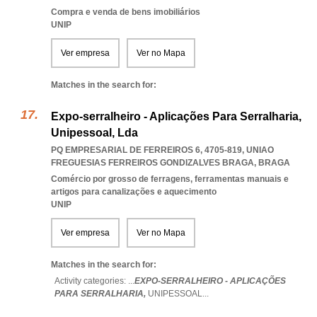
Compra e venda de bens imobiliários
UNIP
Ver empresa
Ver no Mapa
Matches in the search for:
Expo-serralheiro - Aplicações Para Serralharia,
Unipessoal, Lda
PQ EMPRESARIAL DE FERREIROS 6, 4705-819
,
UNIAO
FREGUESIAS FERREIROS GONDIZALVES BRAGA
,
BRAGA
Comércio por grosso de ferragens, ferramentas manuais e
artigos para canalizações e aquecimento
UNIP
Ver empresa
Ver no Mapa
Matches in the search for:
Activity categories: ...
EXPO-SERRALHEIRO - APLICAÇÕES
PARA SERRALHARIA,
UNIPESSOAL
...