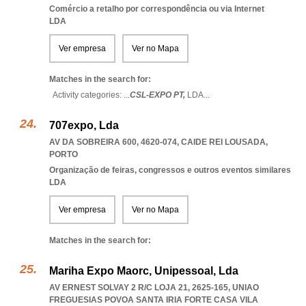
Comércio a retalho por correspondência ou via Internet
LDA
Ver empresa
Ver no Mapa
Matches in the search for:
Activity categories: ...
CSL-EXPO PT,
LDA
...
707expo, Lda
AV DA SOBREIRA 600, 4620-074
,
CAIDE REI LOUSADA
,
PORTO
Organização de feiras, congressos e outros eventos similares
LDA
Ver empresa
Ver no Mapa
Matches in the search for:
Mariha Expo Maorc, Unipessoal, Lda
AV ERNEST SOLVAY 2 R/C LOJA 21, 2625-165
,
UNIAO
FREGUESIAS POVOA SANTA IRIA FORTE CASA VILA