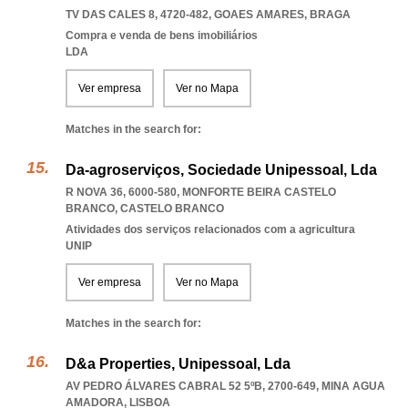
TV DAS CALES 8, 4720-482
,
GOAES AMARES
,
BRAGA
Compra e venda de bens imobiliários
LDA
Ver empresa
Ver no Mapa
Matches in the search for:
Da-agroserviços, Sociedade Unipessoal, Lda
R NOVA 36, 6000-580
,
MONFORTE BEIRA CASTELO
BRANCO
,
CASTELO BRANCO
Atividades dos serviços relacionados com a agricultura
UNIP
Ver empresa
Ver no Mapa
Matches in the search for:
D&a Properties, Unipessoal, Lda
AV PEDRO ÁLVARES CABRAL 52 5ºB, 2700-649
,
MINA AGUA
AMADORA
,
LISBOA