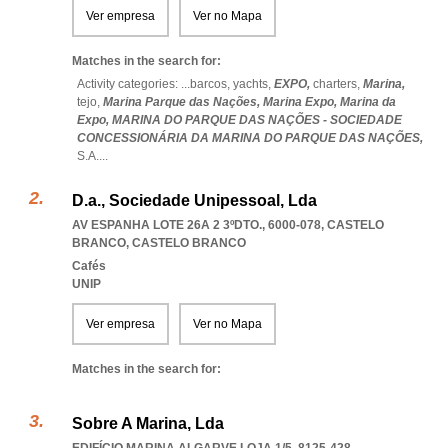
Ver empresa
Ver no Mapa
Matches in the search for:
Activity categories: ...
barcos,
yachts,
EXPO,
charters,
Marina,
tejo,
Marina Parque das Nações,
Marina Expo,
Marina da
Expo,
MARINA DO PARQUE DAS NAÇÕES - SOCIEDADE
CONCESSIONÁRIA DA MARINA DO PARQUE DAS NAÇÕES,
S.A.
...
D.a., Sociedade Unipessoal, Lda
AV ESPANHA LOTE 26A 2 3ºDTO., 6000-078
,
CASTELO
BRANCO
,
CASTELO BRANCO
Cafés
UNIP
Ver empresa
Ver no Mapa
Matches in the search for:
Sobre A Marina, Lda