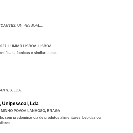
RCANTES,
UNIPESSOAL
...
-027
,
LUMIAR LISBOA
,
LISBOA
ntíficas, técnicas e similares, n.e.
ANTES,
LDA
...
, Unipessoal, Lda
 MINHO POVOA LANHOSO
,
BRAGA
do, sem predominância de produtos alimentares, bebidas ou
ilares