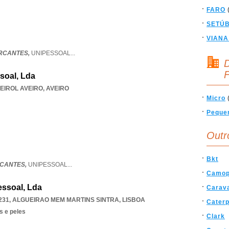
FARO
SETÚ
VIANA
RCANTES,
UNIPESSOAL
...
D
F
soal, Lda
 EIROL AVEIRO
,
AVEIRO
Micro
Peque
Outr
Bkt
RCANTES,
UNIPESSOAL
...
Camop
ssoal, Lda
Carav
231
,
ALGUEIRAO MEM MARTINS SINTRA
,
LISBOA
Caterp
s e peles
Clark