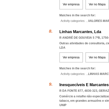
Ver empresa
Ver no Mapa
Matches in the search for:
Activity categories: ...
VALORES MA
Linhas Marcantes, Lda
R ANDRÉ DE GOUVEIA 5 7ºB, 1750
Outras atividades de consultoria, cie
LDA
Ver empresa
Ver no Mapa
Matches in the search for:
Activity categories: ...
LINHAS MARC
Inesquecíveis E Marcantes
R DA FONTE 877, 4830-323
,
GERAZ
Comércio a retalho não especializa
tabaco, em grandes armazéns e sim
UNIP