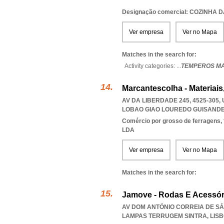
Designação comercial: COZINHA 
Ver empresa
Ver no Mapa
Matches in the search for:
Activity categories: ...
TEMPEROS M
Marcantescolha - Materiais
AV DA LIBERDADE 245, 4525-305
LOBAO GIAO LOUREDO GUISANDE
Comércio por grosso de ferragens,
LDA
Ver empresa
Ver no Mapa
Matches in the search for:
Jamove - Rodas E Acessór
AV DOM ANTÓNIO CORREIA DE SÁ 
LAMPAS TERRUGEM SINTRA
,
LIS