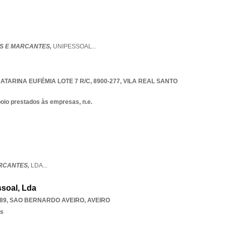
IS E MARCANTES,
UNIPESSOAL
...
TARINA EUFÉMIA LOTE 7 R/C, 8900-277
,
VILA REAL SANTO
poio prestados às empresas, n.e.
RCANTES,
LDA
...
soal, Lda
89
,
SAO BERNARDO AVEIRO
,
AVEIRO
os