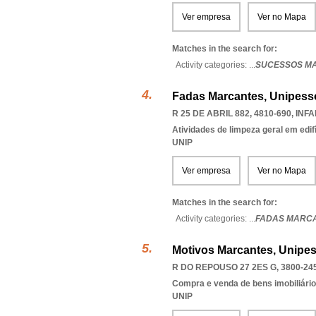
Ver empresa
Ver no Mapa
Matches in the search for:
Activity categories: ...
SUCESSOS M
Fadas Marcantes, Unipesso
R 25 DE ABRIL 882, 4810-690
,
INF
Atividades de limpeza geral em edif
UNIP
Ver empresa
Ver no Mapa
Matches in the search for:
Activity categories: ...
FADAS MARC
Motivos Marcantes, Unipes
R DO REPOUSO 27 2ES G, 3800-24
Compra e venda de bens imobiliári
UNIP