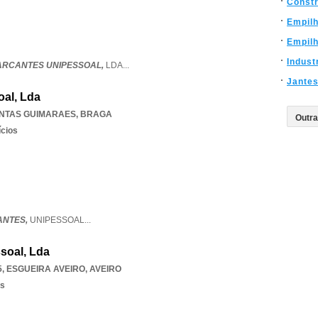
Const
Empil
Empil
Indust
ARCANTES UNIPESSOAL,
LDA
...
Jante
al, Lda
ANTAS GUIMARAES
,
BRAGA
ícios
ANTES,
UNIPESSOAL
...
soal, Lda
5
,
ESGUEIRA AVEIRO
,
AVEIRO
os