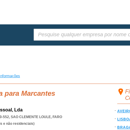
Pesquisar:
informações
F
a para Marcantes
C
ssoal, Lda
AVEIR
0-552
,
SAO CLEMENTE LOULE
,
FARO
LISBO
s e não residenciais)
BRAG