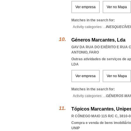
Ver empresa
Ver no Mapa
Matches in the search for:
Activity categories: ...
INESQUECÍVE
Géneros Marcantes, Lda
GAV DA RUA DO EXÉRITO E RUA CA
ANTONIO
,
FARO
Outras atividades de serviços de a
LDA
Ver empresa
Ver no Mapa
Matches in the search for:
Activity categories: ...
GÉNEROS MA
Tópicos Marcantes, Unipes
R CÓNEGO MAIO 115 R/C C, 3810-0
Compra e venda de bens imobiliári
UNIP