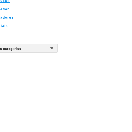
rucao
hador
hadores
riais
s