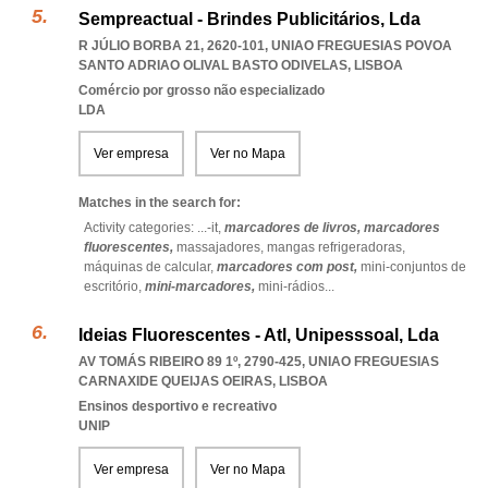
Sempreactual - Brindes Publicitários, Lda
R JÚLIO BORBA 21, 2620-101
,
UNIAO FREGUESIAS POVOA
SANTO ADRIAO OLIVAL BASTO ODIVELAS
,
LISBOA
Comércio por grosso não especializado
LDA
Ver empresa
Ver no Mapa
Matches in the search for:
Activity categories: ...
-it,
marcadores de livros,
marcadores
fluorescentes,
massajadores,
mangas refrigeradoras,
máquinas de calcular,
marcadores com post,
mini-conjuntos de
escritório,
mini-marcadores,
mini-rádios
...
Ideias Fluorescentes - Atl, Unipesssoal, Lda
AV TOMÁS RIBEIRO 89 1º, 2790-425
,
UNIAO FREGUESIAS
CARNAXIDE QUEIJAS OEIRAS
,
LISBOA
Ensinos desportivo e recreativo
UNIP
Ver empresa
Ver no Mapa