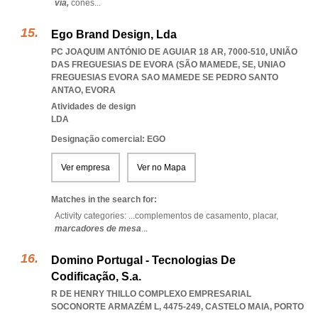
via,
cones
...
Ego Brand Design, Lda
PC JOAQUIM ANTÓNIO DE AGUIAR 18 AR, 7000-510, UNIÃO
DAS FREGUESIAS DE EVORA (SÃO MAMEDE, SE
,
UNIAO
FREGUESIAS EVORA SAO MAMEDE SE PEDRO SANTO
ANTAO
,
EVORA
Atividades de design
LDA
Designação comercial: EGO
Ver empresa
Ver no Mapa
Matches in the search for:
Activity categories: ...
complementos de casamento,
placar,
marcadores de mesa
...
Domino Portugal - Tecnologias De
Codificação, S.a.
R DE HENRY THILLO COMPLEXO EMPRESARIAL
SOCONORTE ARMAZÉM L, 4475-249
,
CASTELO MAIA
,
PORTO