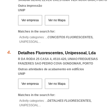
SANDIM OLIVAL LEVER CRESTUMA VILA NOVA GAIA
,
PORTO
Outra impressão
UNIP
Ver empresa
Ver no Mapa
Matches in the search for:
Activity categories: ...
CONCEITOS FLUORESCENTES,
UNIPESSOAL
...
Detalhes Fluorescentes, Unipessoal, Lda
R DA RODA 25 CASA 4, 4510-420
,
UNIAO FREGUESIAS
FANZERES SAO PEDRO COVA GONDOMAR
,
PORTO
Outras atividades de acabamento em edifícios
UNIP
Ver empresa
Ver no Mapa
Matches in the search for:
Activity categories: ...
DETALHES FLUORESCENTES,
UNIPESSOAL
...