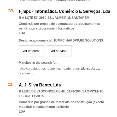
Fjmpc - Informática, Comércio E Serviços, Lda
R A LOTE 59, 2080-221
,
ALMEIRIM
,
SANTAREM
Comércio por grosso de computadores, equipamentos
periféricos e programas informáticos
LDA
Designação comercial: FJMPC HARDWARE SOLUTIONS
Ver empresa
Ver no Mapa
Matches in the search for:
Activity categories: ...
cooling,
headphones,
Marcadores,
cartoes
...
A. J. Silva Bento, Lda
R LEITE DE VASCONCELOS 4B, 1170-200
,
SAO VICENTE
LISBOA
,
LISBOA
Comércio por grosso de materiais de construção (exceto
madeira) e equipamento sanitário
LDA