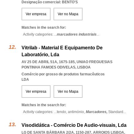
Designação comercial: BENTO'S
Ver empresa
Ver no Mapa
Matches in the search for:
Activity categories: ...
marcadores industriais
...
Vitrilab - Material E Equipamento De
Laboratório, Lda
AV 25 DE ABRIL 51A, 1675-185
,
UNIAO FREGUESIAS
PONTINHA FAMOES ODIVELAS
,
LISBOA
Comércio por grosso de produtos farmacêuticos
LDA
Ver empresa
Ver no Mapa
Matches in the search for:
Activity categories: ...
tendo,
antimónio,
Marcadores,
Standard
...
Visodidática - Comércio De Audio-visuais, Lda
LG DE SANTA BÁRBARA 2/2A, 1150-287
,
ARROIOS LISBOA
,