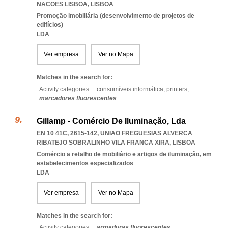
NACOES LISBOA
,
LISBOA
Promoção imobiliária (desenvolvimento de projetos de
edifícios)
LDA
Ver empresa
Ver no Mapa
Matches in the search for:
Activity categories: ...
consumíveis informática,
printers,
marcadores fluorescentes
...
Gillamp - Comércio De Iluminação, Lda
EN 10 41C, 2615-142
,
UNIAO FREGUESIAS ALVERCA
RIBATEJO SOBRALINHO VILA FRANCA XIRA
,
LISBOA
Comércio a retalho de mobiliário e artigos de iluminação, em
estabelecimentos especializados
LDA
Ver empresa
Ver no Mapa
Matches in the search for:
Activity categories: ...
armaduras fluorescentes
...