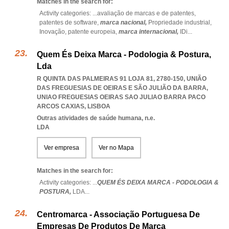
Matches in the search for:
Activity categories: ...
avaliação de marcas e de patentes,
patentes de software,
marca nacional,
Propriedade industrial,
Inovação,
patente europeia,
marca internacional,
IDi
...
Quem És Deixa Marca - Podologia & Postura,
Lda
R QUINTA DAS PALMEIRAS 91 LOJA 81, 2780-150, UNIÃO
DAS FREGUESIAS DE OEIRAS E SÃO JULIÃO DA BARRA
,
UNIAO FREGUESIAS OEIRAS SAO JULIAO BARRA PACO
ARCOS CAXIAS
,
LISBOA
Outras atividades de saúde humana, n.e.
LDA
Ver empresa
Ver no Mapa
Matches in the search for:
Activity categories: ...
QUEM ÉS DEIXA MARCA - PODOLOGIA &
POSTURA,
LDA
...
Centromarca - Associação Portuguesa De
Empresas De Produtos De Marca