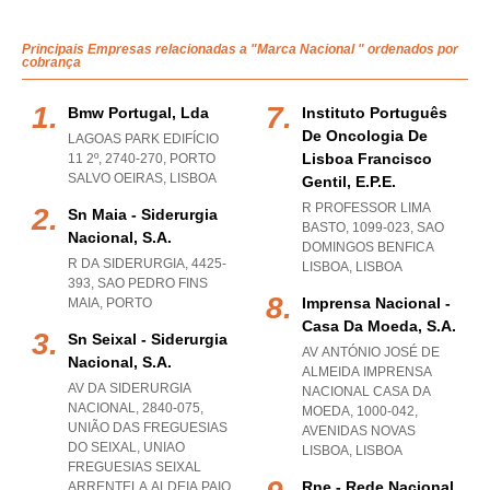
Principais Empresas relacionadas a "Marca Nacional " ordenados por
cobrança
Bmw Portugal, Lda
Instituto Português
De Oncologia De
LAGOAS PARK EDIFÍCIO
Lisboa Francisco
11 2º, 2740-270
,
PORTO
SALVO OEIRAS
,
LISBOA
Gentil, E.p.e.
R PROFESSOR LIMA
Sn Maia - Siderurgia
BASTO, 1099-023
,
SAO
Nacional, S.a.
DOMINGOS BENFICA
R DA SIDERURGIA, 4425-
LISBOA
,
LISBOA
393
,
SAO PEDRO FINS
Imprensa Nacional -
MAIA
,
PORTO
Casa Da Moeda, S.a.
Sn Seixal - Siderurgia
AV ANTÓNIO JOSÉ DE
Nacional, S.a.
ALMEIDA IMPRENSA
AV DA SIDERURGIA
NACIONAL CASA DA
NACIONAL, 2840-075,
MOEDA, 1000-042
,
UNIÃO DAS FREGUESIAS
AVENIDAS NOVAS
DO SEIXAL
,
UNIAO
LISBOA
,
LISBOA
FREGUESIAS SEIXAL
Rne - Rede Nacional
ARRENTELA ALDEIA PAIO