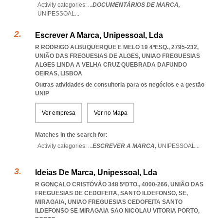
Activity categories: ...
DOCUMENTÁRIOS DE MARCA,
UNIPESSOAL
...
Escrever A Marca, Unipessoal, Lda
R RODRIGO ALBUQUERQUE E MELO 19 4ºESQ., 2795-232,
UNIÃO DAS FREGUESIAS DE ALGES
,
UNIAO FREGUESIAS
ALGES LINDA A VELHA CRUZ QUEBRADA DAFUNDO
OEIRAS
,
LISBOA
Outras atividades de consultoria para os negócios e a gestão
UNIP
Ver empresa
Ver no Mapa
Matches in the search for:
Activity categories: ...
ESCREVER A MARCA,
UNIPESSOAL
...
Ideias De Marca, Unipessoal, Lda
R GONÇALO CRISTÓVÃO 348 5ºDTO., 4000-266, UNIÃO DAS
FREGUESIAS DE CEDOFEITA, SANTO ILDEFONSO, SE,
MIRAGAIA
,
UNIAO FREGUESIAS CEDOFEITA SANTO
ILDEFONSO SE MIRAGAIA SAO NICOLAU VITORIA PORTO
,