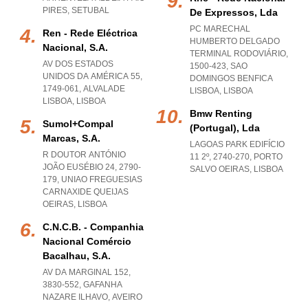
PIRES
,
SETUBAL
De Expressos, Lda
PC MARECHAL
Ren - Rede Eléctrica
HUMBERTO DELGADO
Nacional, S.a.
TERMINAL RODOVIÁRIO,
AV DOS ESTADOS
1500-423
,
SAO
UNIDOS DA AMÉRICA 55,
DOMINGOS BENFICA
1749-061
,
ALVALADE
LISBOA
,
LISBOA
LISBOA
,
LISBOA
Bmw Renting
Sumol+compal
(portugal), Lda
Marcas, S.a.
LAGOAS PARK EDIFÍCIO
R DOUTOR ANTÓNIO
11 2º, 2740-270
,
PORTO
JOÃO EUSÉBIO 24, 2790-
SALVO OEIRAS
,
LISBOA
179
,
UNIAO FREGUESIAS
CARNAXIDE QUEIJAS
OEIRAS
,
LISBOA
C.n.c.b. - Companhia
Nacional Comércio
Bacalhau, S.a.
AV DA MARGINAL 152,
3830-552
,
GAFANHA
NAZARE ILHAVO
,
AVEIRO