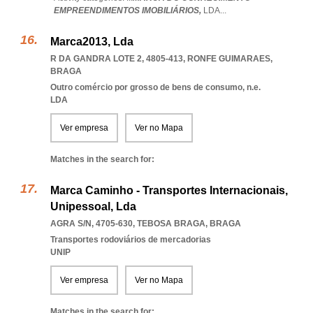
EMPREENDIMENTOS IMOBILIÁRIOS,
LDA
...
Marca2013, Lda
R DA GANDRA LOTE 2, 4805-413
,
RONFE GUIMARAES
,
BRAGA
Outro comércio por grosso de bens de consumo, n.e.
LDA
Ver empresa
Ver no Mapa
Matches in the search for:
Marca Caminho - Transportes Internacionais,
Unipessoal, Lda
AGRA S/N, 4705-630
,
TEBOSA BRAGA
,
BRAGA
Transportes rodoviários de mercadorias
UNIP
Ver empresa
Ver no Mapa
Matches in the search for: