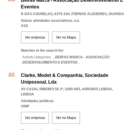
Beiras Marca - Associação Desenvolvimento E
Eventos
R DAS COURELAS, 6370-164
,
FORNOS ALGODRES
,
GUARDA
Outras atividades associativas, n.e.
ASS
Ver empresa
Ver no Mapa
Matches in the search for:
Activity categories: ...
BEIRAS MARCA - ASSOCIAÇÃO
DESENVOLVIMENTO E EVENTOS
...
Clarke, Modet & Companhia, Sociedade
Unipessoal, Lda
AV CASAL RIBEIRO 50 3º, 1000-093
,
ARROIOS LISBOA
,
LISBOA
Atividades jurídicas
UNIP
Ver empresa
Ver no Mapa