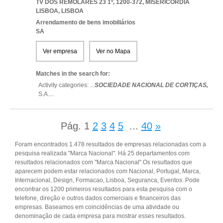
TV DOS REMOLARES 23 1º, 1200-372
,
MISERICORDIA
LISBOA
,
LISBOA
Arrendamento de bens imobiliários
SA
Ver empresa
Ver no Mapa
Matches in the search for:
Activity categories: ...
SOCIEDADE NACIONAL DE CORTIÇAS,
S.A.
...
Pág.
1
2
3
4
5
...
40
»
Foram encontrados 1.478 resultados de empresas relacionadas com a
pesquisa realizada "Marca Nacional". Há 25 departamentos com
resultados relacionados com "Marca Nacional".Os resultados que
aparecem podem estar relacionados com Nacional, Portugal, Marca,
Internacional, Design, Formacao, Lisboa, Seguranca, Eventos. Pode
encontrar os 1200 primeiros resultados para esta pesquisa com o
telefone, direção e outros dados comerciais e financeiros das
empresas. Baseamos em coincidências de uma atividade ou
denominação de cada empresa para mostrar esses resultados.