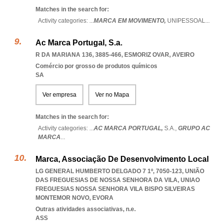
Matches in the search for:
Activity categories: ...
MARCA EM MOVIMENTO,
UNIPESSOAL
...
Ac Marca Portugal, S.a.
R DA MARIANA 136, 3885-466
,
ESMORIZ OVAR
,
AVEIRO
Comércio por grosso de produtos químicos
SA
Ver empresa
Ver no Mapa
Matches in the search for:
Activity categories: ...
AC MARCA PORTUGAL,
S.A.,
GRUPO AC
MARCA
...
Marca, Associação De Desenvolvimento Local
LG GENERAL HUMBERTO DELGADO 7 1º, 7050-123, UNIÃO
DAS FREGUESIAS DE NOSSA SENHORA DA VILA
,
UNIAO
FREGUESIAS NOSSA SENHORA VILA BISPO SILVEIRAS
MONTEMOR NOVO
,
EVORA
Outras atividades associativas, n.e.
ASS