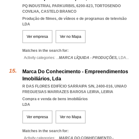
PQ INDUSTRIAL PARKURBIS, 6200-823
,
TORTOSENDO
COVILHA
,
CASTELO BRANCO
Produção de filmes, de vídeos e de programas de televisão
LDA
Ver empresa
Ver no Mapa
Matches in the search for:
Activity categories: ...
MARCA LÍQUIDA - PRODUÇÕES,
LDA
...
Marca Do Conhecimento - Empreendimentos
Imobiliários, Lda
R DAS FLORES EDIFÍCIO SARRAIPA S/N, 2400-016
,
UNIAO
FREGUESIAS MARRAZES BAROSA LEIRIA
,
LEIRIA
Compra e venda de bens imobiliários
LDA
Ver empresa
Ver no Mapa
Matches in the search for:
Activity categories: ...
MARCA DO CONHECIMENTO -