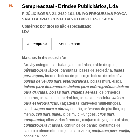
Sempreactual - Brindes Publicitários, Lda
R JÚLIO BORBA 21, 2620-101
,
UNIAO FREGUESIAS POVOA
SANTO ADRIAO OLIVAL BASTO ODIVELAS
,
LISBOA
Comércio por grosso não especializado
LDA
Ver empresa
Ver no Mapa
Matches in the search for:
Activity categories: ...
balança electrónica,
balde de gelo,
bálsamo para lábios,
bandanas,
bases de secretária,
bases
para copos,
batons,
bolsas de pescoço,
bolsas de telemóvel,
bolsas de veludo para esferográficas,
bolsas multi,
-usos,
bolsas para documentos,
bolsas para esferográficas,
bolsas
para garrafas,
bolsas para viagens aéreas,
de primeiros
socorros,
caixas de comprimidos,
caixas de madeira,
caixas
para esferográficas,
calçadeiras,
canivetes multi-funções,
cantil,
capas para a chuva,
de pão,
chávenas de plástico,
clip
memo,
clip para papel,
clips multi,
-funções,
clips para
computador,
clips varios formatos,
conjunto de yoga ou pilates,
conjunto para massas,
conjuntos de banho,
conjuntos de
saleiro e pimenteiro,
conjuntos de vinho,
conjuntos para queijo,
copos de licor
...