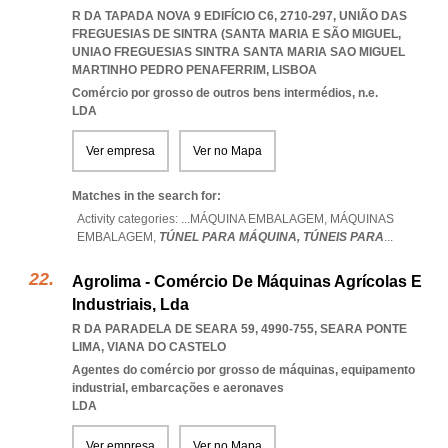
R DA TAPADA NOVA 9 EDIFÍCIO C6, 2710-297, UNIÃO DAS
FREGUESIAS DE SINTRA (SANTA MARIA E SÃO MIGUEL
,
UNIAO FREGUESIAS SINTRA SANTA MARIA SAO MIGUEL
MARTINHO PEDRO PENAFERRIM
,
LISBOA
Comércio por grosso de outros bens intermédios, n.e.
LDA
Ver empresa
Ver no Mapa
Matches in the search for:
Activity categories: ...
MÁQUINA EMBALAGEM,
MÁQUINAS
EMBALAGEM,
TÚNEL PARA MÁQUINA,
TÚNEIS PARA
...
Agrolima - Comércio De Máquinas Agrícolas E
Industriais, Lda
R DA PARADELA DE SEARA 59, 4990-755
,
SEARA PONTE
LIMA
,
VIANA DO CASTELO
Agentes do comércio por grosso de máquinas, equipamento
industrial, embarcações e aeronaves
LDA
Ver empresa
Ver no Mapa