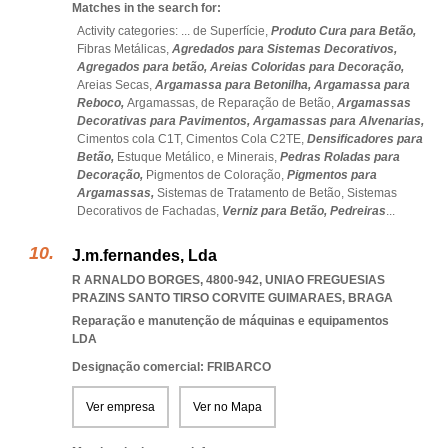
Matches in the search for:
Activity categories: ...
de Superfície,
Produto Cura para Betão,
Fibras Metálicas,
Agredados para Sistemas Decorativos,
Agregados para betão,
Areias Coloridas para Decoração,
Areias Secas,
Argamassa para Betonilha,
Argamassa para
Reboco,
Argamassas,
de Reparação de Betão,
Argamassas
Decorativas para Pavimentos,
Argamassas para Alvenarias,
Cimentos cola C1T,
Cimentos Cola C2TE,
Densificadores para
Betão,
Estuque Metálico,
e Minerais,
Pedras Roladas para
Decoração,
Pigmentos de Coloração,
Pigmentos para
Argamassas,
Sistemas de Tratamento de Betão,
Sistemas
Decorativos de Fachadas,
Verniz para Betão,
Pedreiras
...
J.m.fernandes, Lda
R ARNALDO BORGES, 4800-942
,
UNIAO FREGUESIAS
PRAZINS SANTO TIRSO CORVITE GUIMARAES
,
BRAGA
Reparação e manutenção de máquinas e equipamentos
LDA
Designação comercial: FRIBARCO
Ver empresa
Ver no Mapa