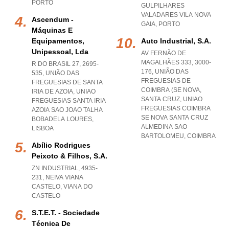
PORTO
GULPILHARES
VALADARES VILA NOVA
Ascendum -
GAIA
,
PORTO
Máquinas E
Equipamentos,
Auto Industrial, S.a.
Unipessoal, Lda
AV FERNÃO DE
MAGALHÃES 333, 3000-
R DO BRASIL 27, 2695-
176, UNIÃO DAS
535, UNIÃO DAS
FREGUESIAS DE
FREGUESIAS DE SANTA
COIMBRA (SE NOVA,
IRIA DE AZOIA
,
UNIAO
SANTA CRUZ
,
UNIAO
FREGUESIAS SANTA IRIA
FREGUESIAS COIMBRA
AZOIA SAO JOAO TALHA
SE NOVA SANTA CRUZ
BOBADELA LOURES
,
ALMEDINA SAO
LISBOA
BARTOLOMEU
,
COIMBRA
Abílio Rodrigues
Peixoto & Filhos, S.a.
ZN INDUSTRIAL, 4935-
231
,
NEIVA VIANA
CASTELO
,
VIANA DO
CASTELO
S.t.e.t. - Sociedade
Técnica De