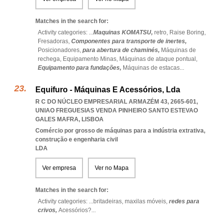
Matches in the search for:
Activity categories: ...
Maquinas KOMATSU,
retro,
Raise Boring,
Fresadoras,
Componentes para transporte de inertes,
Posicionadores,
para abertura de chaminés,
Máquinas de
rechega,
Equipamento Minas,
Máquinas de ataque pontual,
Equipamento para fundações,
Máquinas de estacas
...
Equifuro - Máquinas E Acessórios, Lda
R C DO NÚCLEO EMPRESARIAL ARMAZÉM 43, 2665-601
,
UNIAO FREGUESIAS VENDA PINHEIRO SANTO ESTEVAO
GALES MAFRA
,
LISBOA
Comércio por grosso de máquinas para a indústria extrativa,
construção e engenharia civil
LDA
Ver empresa
Ver no Mapa
Matches in the search for:
Activity categories: ...
britadeiras,
maxilas móveis,
redes para
crivos,
Acessórios?
...