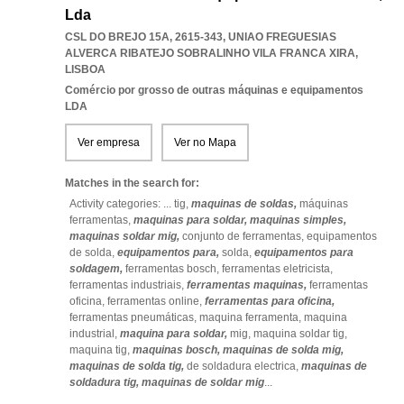
Lda
CSL DO BREJO 15A, 2615-343
,
UNIAO FREGUESIAS
ALVERCA RIBATEJO SOBRALINHO VILA FRANCA XIRA
,
LISBOA
Comércio por grosso de outras máquinas e equipamentos
LDA
Ver empresa
Ver no Mapa
Matches in the search for:
Activity categories: ...
tig,
maquinas de soldas,
máquinas
ferramentas,
maquinas para soldar,
maquinas simples,
maquinas soldar mig,
conjunto de ferramentas,
equipamentos
de solda,
equipamentos para,
solda,
equipamentos para
soldagem,
ferramentas bosch,
ferramentas eletricista,
ferramentas industriais,
ferramentas maquinas,
ferramentas
oficina,
ferramentas online,
ferramentas para oficina,
ferramentas pneumáticas,
maquina ferramenta,
maquina
industrial,
maquina para soldar,
mig,
maquina soldar tig,
maquina tig,
maquinas bosch,
maquinas de solda mig,
maquinas de solda tig,
de soldadura electrica,
maquinas de
soldadura tig,
maquinas de soldar mig
...