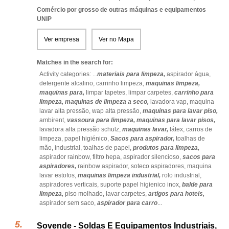
Comércio por grosso de outras máquinas e equipamentos
UNIP
Ver empresa
Ver no Mapa
Matches in the search for:
Activity categories: ...
materiais para limpeza,
aspirador água,
detergente alcalino,
carrinho limpeza,
maquinas limpeza,
maquinas para,
limpar tapetes,
limpar carpetes,
carrinho para
limpeza,
maquinas de limpeza a seco,
lavadora vap,
maquina
lavar alta pressão,
wap alta pressão,
maquinas para lavar piso,
ambirent,
vassoura para limpeza,
maquinas para lavar pisos,
lavadora alta pressão schulz,
maquinas lavar,
látex,
carros de
limpeza,
papel higiénico,
Sacos para aspirador,
toalhas de
mão,
industrial,
toalhas de papel,
produtos para limpeza,
aspirador rainbow,
filtro hepa,
aspirador silencioso,
sacos para
aspiradores,
rainbow aspirador,
soteco aspiradores,
maquina
lavar estofos,
maquinas limpeza industrial,
rolo industrial,
aspiradores verticais,
suporte papel higienico inox,
balde para
limpeza,
piso molhado,
lavar carpetes,
artigos para hoteis,
aspirador sem saco,
aspirador para carro
...
Sovende - Soldas E Equipamentos Industriais,