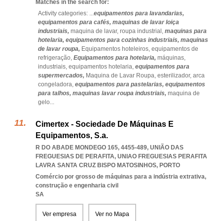
Matches in the search for:
Activity categories: ...
equipamentos para lavandarias,
equipamentos para cafés,
maquinas de lavar loiça
industriais,
maquina de lavar,
roupa industrial,
maquinas para
hotelaria,
equipamentos para cozinhas industriais,
maquinas
de lavar roupa,
Equipamentos hoteleiros,
equipamentos de
refrigeração,
Equipamentos para hotelaria,
máquinas,
industriais,
equipamentos hotelaria,
equipamentos para
supermercados,
Maquina de Lavar Roupa,
esterilizador,
arca
congeladora,
equipamentos para pastelarias,
equipamentos
para talhos,
maquinas lavar roupa industriais,
maquina de
gelo
...
Cimertex - Sociedade De Máquinas E
Equipamentos, S.a.
R DO ABADE MONDEGO 165, 4455-489, UNIÃO DAS
FREGUESIAS DE PERAFITA
,
UNIAO FREGUESIAS PERAFITA
LAVRA SANTA CRUZ BISPO MATOSINHOS
,
PORTO
Comércio por grosso de máquinas para a indústria extrativa,
construção e engenharia civil
SA
Ver empresa
Ver no Mapa