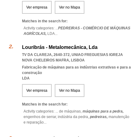
Ver empresa
Ver no Mapa
Matches in the search for:
Activity categories: ...
PEDREIRAS - COMÉRCIO DE MÁQUINAS
AGRÍCOLAS,
LDA
...
Louribrás - Metalomecânica, Lda
TV DA CLAREJA, 2640-372
,
UNIAO FREGUESIAS IGREJA
NOVA CHELEIROS MAFRA
,
LISBOA
Fabricação de máquinas para as indústrias extrativas e para a
construção
LDA
Ver empresa
Ver no Mapa
Matches in the search for:
Activity categories: ...
de máquinas,
máquinas para a pedra,
engenhos de serrar,
indústria da pedra,
pedreiras,
manutenção
e reparação
...