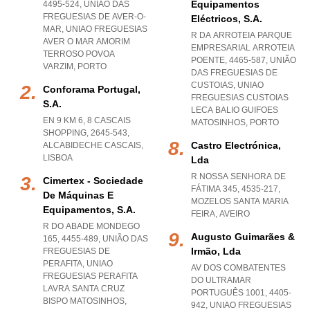
Equipamentos
4495-524, UNIÃO DAS
FREGUESIAS DE AVER-O-
Eléctricos, S.a.
MAR
,
UNIAO FREGUESIAS
R DA ARROTEIA PARQUE
AVER O MAR AMORIM
EMPRESARIAL ARROTEIA
TERROSO POVOA
POENTE, 4465-587, UNIÃO
VARZIM
,
PORTO
DAS FREGUESIAS DE
CUSTOIAS
,
UNIAO
Conforama Portugal,
FREGUESIAS CUSTOIAS
S.a.
LECA BALIO GUIFOES
EN 9 KM 6, 8 CASCAIS
MATOSINHOS
,
PORTO
SHOPPING, 2645-543
,
Castro Electrónica,
ALCABIDECHE CASCAIS
,
LISBOA
Lda
R NOSSA SENHORA DE
Cimertex - Sociedade
FÁTIMA 345, 4535-217
,
De Máquinas E
MOZELOS SANTA MARIA
Equipamentos, S.a.
FEIRA
,
AVEIRO
R DO ABADE MONDEGO
Augusto Guimarães &
165, 4455-489, UNIÃO DAS
Irmão, Lda
FREGUESIAS DE
PERAFITA
,
UNIAO
AV DOS COMBATENTES
FREGUESIAS PERAFITA
DO ULTRAMAR
LAVRA SANTA CRUZ
PORTUGUÊS 1001, 4405-
BISPO MATOSINHOS
,
942
,
UNIAO FREGUESIAS