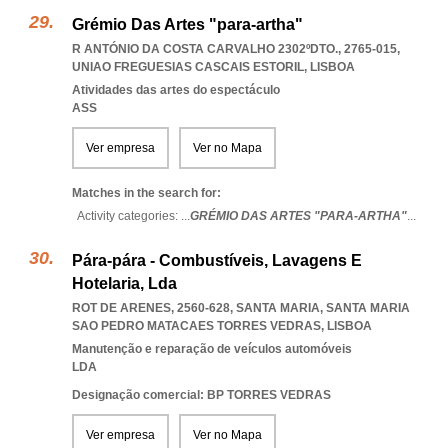
Grémio Das Artes "para-artha"
R ANTÓNIO DA COSTA CARVALHO 2302ºDTO., 2765-015
,
UNIAO FREGUESIAS CASCAIS ESTORIL
,
LISBOA
Atividades das artes do espectáculo
ASS
Ver empresa
Ver no Mapa
Matches in the search for:
Activity categories: ...
GRÉMIO DAS ARTES "PARA-ARTHA"
...
Pára-pára - Combustíveis, Lavagens E
Hotelaria, Lda
ROT DE ARENES, 2560-628, SANTA MARIA
,
SANTA MARIA
SAO PEDRO MATACAES TORRES VEDRAS
,
LISBOA
Manutenção e reparação de veículos automóveis
LDA
Designação comercial: BP TORRES VEDRAS
Ver empresa
Ver no Mapa