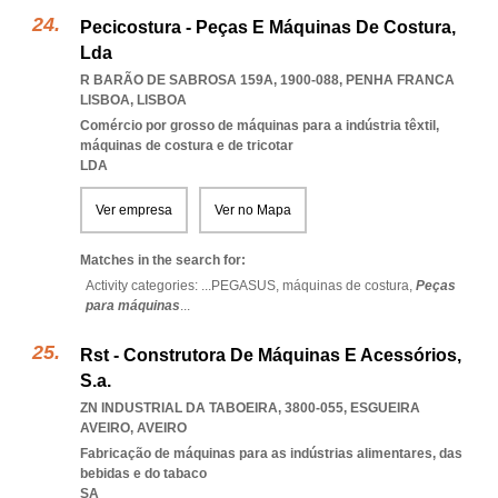
Pecicostura - Peças E Máquinas De Costura,
Lda
R BARÃO DE SABROSA 159A, 1900-088
,
PENHA FRANCA
LISBOA
,
LISBOA
Comércio por grosso de máquinas para a indústria têxtil,
máquinas de costura e de tricotar
LDA
Ver empresa
Ver no Mapa
Matches in the search for:
Activity categories: ...
PEGASUS,
máquinas de costura,
Peças
para máquinas
...
Rst - Construtora De Máquinas E Acessórios,
S.a.
ZN INDUSTRIAL DA TABOEIRA, 3800-055
,
ESGUEIRA
AVEIRO
,
AVEIRO
Fabricação de máquinas para as indústrias alimentares, das
bebidas e do tabaco
SA