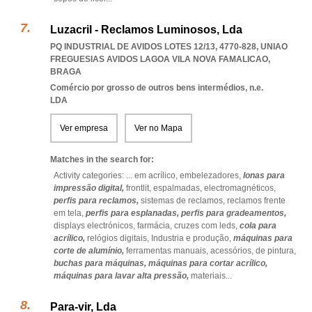
Luzacril - Reclamos Luminosos, Lda
PQ INDUSTRIAL DE AVIDOS LOTES 12/13, 4770-828
,
UNIAO
FREGUESIAS AVIDOS LAGOA VILA NOVA FAMALICAO
,
BRAGA
Comércio por grosso de outros bens intermédios, n.e.
LDA
Ver empresa
Ver no Mapa
Matches in the search for:
Activity categories: ...
em acrílico,
embelezadores,
lonas para
impressão digital,
frontlit,
espalmadas,
electromagnéticos,
perfis para reclamos,
sistemas de reclamos,
reclamos frente
em tela,
perfis para esplanadas,
perfis para gradeamentos,
displays electrónicos,
farmácia,
cruzes com leds,
cola para
acrílico,
relógios digitais,
Industria e produção,
máquinas para
corte de alumínio,
ferramentas manuais,
acessórios,
de pintura,
buchas para máquinas,
máquinas para cortar acrílico,
máquinas para lavar alta pressão,
materiais
...
Para-vir, Lda