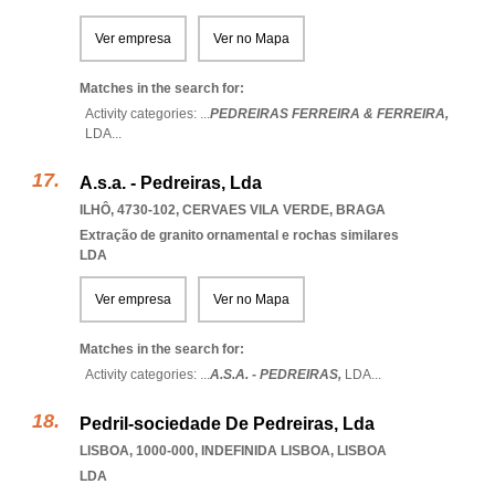
Ver empresa
Ver no Mapa
Matches in the search for:
Activity categories: ...
PEDREIRAS FERREIRA & FERREIRA,
LDA
...
A.s.a. - Pedreiras, Lda
ILHÔ, 4730-102
,
CERVAES VILA VERDE
,
BRAGA
Extração de granito ornamental e rochas similares
LDA
Ver empresa
Ver no Mapa
Matches in the search for:
Activity categories: ...
A.S.A. - PEDREIRAS,
LDA
...
Pedril-sociedade De Pedreiras, Lda
LISBOA, 1000-000
,
INDEFINIDA LISBOA
,
LISBOA
LDA