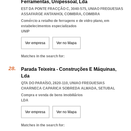
Ferramentas, Unipessoal, Lda
EST DA PONTE FRACÇÃO C, 3040-575
,
UNIAO FREGUESIAS
ASSAFARGE ANTANHOL COIMBRA
,
COIMBRA
Comércio a retalho de ferragens e de vidro plano, em
estabelecimentos especializados
UNIP
Ver empresa
Ver no Mapa
Matches in the search for:
Parada Teixeira - Construções E Máquinas,
Lda
QTA DO PARAÍSO, 2820-110
,
UNIAO FREGUESIAS
CHARNECA CAPARICA SOBREDA ALMADA
,
SETUBAL
Compra e venda de bens imobiliários
LDA
Ver empresa
Ver no Mapa
Matches in the search for: