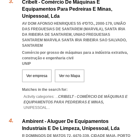
Cribelt - Comércio De Máquinas E
Equipamentos Para Pedreiras E Minas,
Unipessoal, Lda
AV DOM AFONSO HENRIQUES 55 4ºDTO., 2000-179, UNIÃO
DAS FREGUESIAS DE SANTAREM (MARVILA), SANTA IRIA
DA RIBEIRA DE SANTAREM
,
UNIAO FREGUESIAS
SANTAREM MARVILA SANTA IRIA RIBEIRA SAO SALVADO
,
SANTAREM
Comércio por grosso de máquinas para a indústria extrativa,
construção e engenharia civil
UNIP
Ver empresa
Ver no Mapa
Matches in the search for:
Activity categories: ...
CRIBELT - COMÉRCIO DE MÁQUINAS E
EQUIPAMENTOS PARA PEDREIRAS E MINAS,
UNIPESSOAL
...
Ambirent - Aluguer De Equipamentos
Industriais E De Limpeza, Unipessoal, Lda
R DOMINGOS DE MATOS 72, 4470-339
,
CIDADE MAIA
,
PORTO