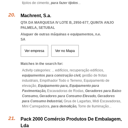
tijolos de cimento,
para fazer tijolos
...
Machrent, S.a.
QTA DA MARQUESA IV LOTE B, 2950-677
,
QUINTA ANJO
PALMELA
,
SETUBAL
Aluguer de outras máquinas e equipamentos, n.e.
SA
Ver empresa
Ver no Mapa
Matches in the search for:
Activity categories: ...
edifícios,
recuperação edifícios,
equipamentos para construção civil,
gestão de frotas
industriais,
Empilhador Todo o Terreno,
Equipamento de
elevação,
Equipamento para,
Equipamento para
Pavimentação,
Escavadoras de Rodas,
Geradores para Baixo
Consumo,
Geradores para Consumo Elevado,
Geradores
para Consumo Industrial,
Grua de Lagartas,
Midi Escavadoras,
Mini Carregadora,
para demolição,
Torre de Iluminação
...
Pack 2000 Comércio Produtos De Embalagem,
Lda