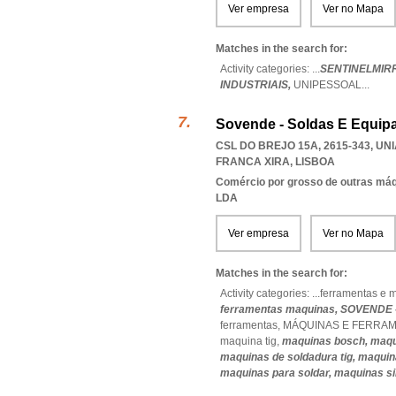
Ver empresa
Ver no Mapa
Matches in the search for:
Activity categories: ...
SENTINELMIR
INDUSTRIAIS,
UNIPESSOAL
...
Sovende - Soldas E Equipa
CSL DO BREJO 15A, 2615-343
,
UNI
FRANCA XIRA
,
LISBOA
Comércio por grosso de outras má
LDA
Ver empresa
Ver no Mapa
Matches in the search for:
Activity categories: ...
ferramentas e 
ferramentas maquinas,
SOVENDE 
ferramentas,
MÁQUINAS E FERRA
maquina tig,
maquinas bosch,
maqu
maquinas de soldadura tig,
maquin
maquinas para soldar,
maquinas s