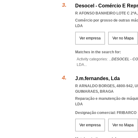
Desocel - Comércio E Repr
R AFONSO BANHEIRO LOTE C 2ºA,
Comércio por grosso de outras má
LDA
Ver empresa
Ver no Mapa
Matches in the search for:
Activity categories: ...
DESOCEL - C
LDA
...
J.m.fernandes, Lda
R ARNALDO BORGES, 4800-942
,
U
GUIMARAES
,
BRAGA
Reparação e manutenção de máqui
LDA
Designação comercial: FRIBARCO
Ver empresa
Ver no Mapa