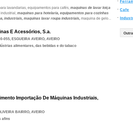
Ferra
ara lavandarias,
equipamentos para cafés,
maquinas de lavar loiça
Cafe
industrial,
maquinas para hotelaria,
equipamentos para cozinhas
Indust
pa,
industriais,
maquinas lavar roupa industriais,
maquina de gelo
...
nas E Acessórios, S.a.
0-055
,
ESGUEIRA AVEIRO
,
AVEIRO
ústrias alimentares, das bebidas e do tabaco
vimento Importação De Máquinas Industriais,
OLIVEIRA BAIRRO
,
AVEIRO
 afins