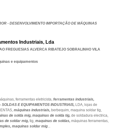
ROR - DESENVOLVIMENTO IMPORTAÇÃO DE MÁQUINAS
mentos Industriais, Lda
AO FREGUESIAS ALVERCA RIBATEJO SOBRALINHO VILA
quinas e equipamentos
máquinas,
ferramentas eletricista,
ferramentas industriais,
- SOLDAS E EQUIPAMENTOS INDUSTRIAIS,
LDA,
lojas de
MENTAS,
máquinas industriais,
berbequim,
maquina soldar tig,
inas de solda mig,
maquinas de solda tig,
de soldadura electrica,
as de soldar mig,
tig,
maquinas de soldas,
máquinas ferramentas,
imples,
maquinas soldar mig
...