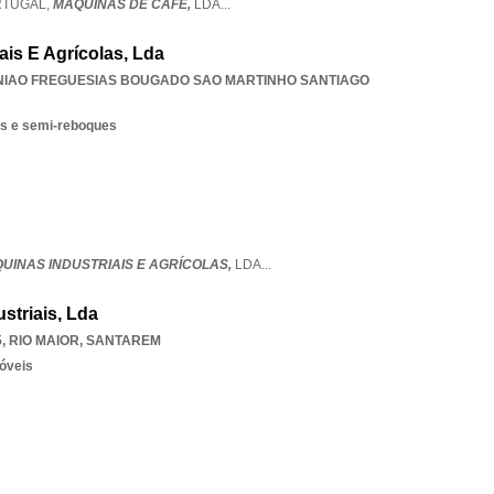
RTUGAL,
MAQUINAS DE CAFE,
LDA
...
ais E Agrícolas, Lda
NIAO FREGUESIAS BOUGADO SAO MARTINHO SANTIAGO
es e semi-reboques
UINAS INDUSTRIAIS E AGRÍCOLAS,
LDA
...
striais, Lda
5
,
RIO MAIOR
,
SANTAREM
óveis