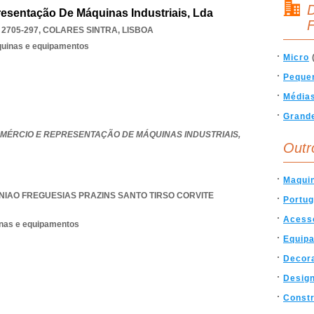
D
esentação De Máquinas Industriais, Lda
F
 2705-297
,
COLARES SINTRA
,
LISBOA
quinas e equipamentos
Micro
Peque
Média
Grand
OMÉRCIO E REPRESENTAÇÃO DE MÁQUINAS INDUSTRIAIS,
Outr
Maqui
NIAO FREGUESIAS PRAZINS SANTO TIRSO CORVITE
Portug
Acess
nas e equipamentos
Equip
Decor
Desig
Const