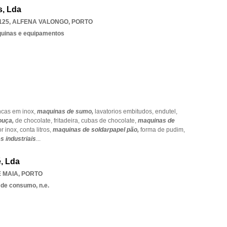
, Lda
125
,
ALFENA VALONGO
,
PORTO
quinas e equipamentos
cas em inox,
maquinas de sumo,
lavatorios embitudos,
endutel,
ouça,
de chocolate,
fritadeira,
cubas de chocolate,
maquinas de
or inox,
conta litros,
maquinas de soldarpapel pão,
forma de pudim,
s industriais
...
, Lda
 MAIA
,
PORTO
 de consumo, n.e.