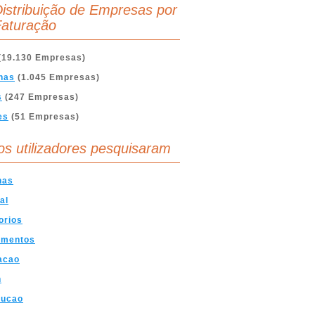
istribuição de Empresas por
aturação
(19.130 Empresas)
nas
(1.045 Empresas)
s
(247 Empresas)
es
(51 Empresas)
os utilizadores pesquisaram
nas
al
orios
amentos
acao
n
rucao