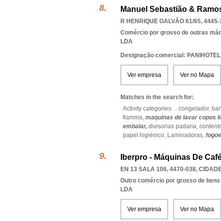
Manuel Sebastião & Ramos
R HENRIQUE GALVÃO 61/65, 4445-
Comércio por grosso de outras má
LDA
Designação comercial: PANIHOTEL
Ver empresa
Ver no Mapa
Matches in the search for:
Activity categories: ...
congelador,
ban
fiamma,
maquinas de lavar copos l
embalar,
divisorias padaria,
content
papel higiénico,
Laminadoras,
fogoe
Iberpro - Máquinas De Café
EN 13 SALA 106, 4470-038
,
CIDADE
Outro comércio por grosso de bens
LDA
Ver empresa
Ver no Mapa