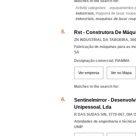
Matches in the search for:
Activity categories: ...
equipamentos p
industriais,
maquina de lavar,
roupa 
industriais,
maquinas de lavar rou
Rst - Construtora De Máqui
ZN INDUSTRIAL DA TABOEIRA, 380
Fabricação de máquinas para as ind
SA
Designação comercial: FIAMMA
Ver empresa
Ver no Mapa
Matches in the search for:
Sentinelmirror - Desenvol
Unipessoal, Lda
R DAS SUDAS S/N, 3770-067
,
OIA 
Atividades de engenharia e técnicas
UNIP