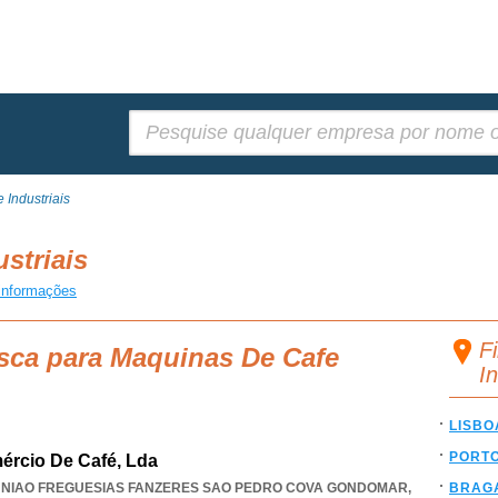
Pesquisar:
Industriais
ustriais
informações
F
usca para Maquinas De Cafe
I
LISBO
PORT
mércio De Café, Lda
NIAO FREGUESIAS FANZERES SAO PEDRO COVA GONDOMAR
,
BRAG