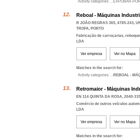
Activity categories: ...
EXPOBAR-PO
Reboal - Máquinas Industri
R JOÃO REGRAS 365, 4785-243
,
U
TROFA
,
PORTO
Fabricação de carroçarias, reboqu
LDA
Ver empresa
Ver no Mapa
Matches in the search for:
Activity categories: ...
REBOAL - MÁQ
Retromaior - Máquinas Indu
EN 114 QUINTA DA ROSA, 2040-33
Comércio de outros veículos autom
LDA
Ver empresa
Ver no Mapa
Matches in the search for: