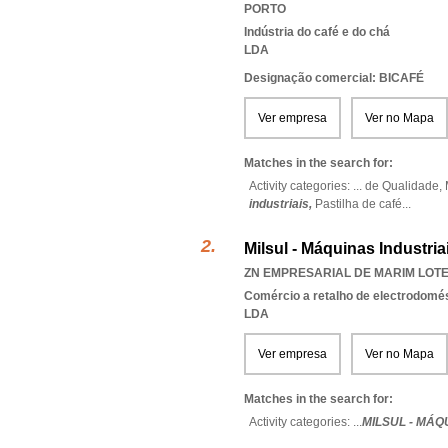
PORTO
Indústria do café e do chá
LDA
Designação comercial: BICAFÉ
Ver empresa
Ver no Mapa
Matches in the search for:
Activity categories: ...
de Qualidade,
industriais,
Pastilha de café
...
Milsul - Máquinas Industri
ZN EMPRESARIAL DE MARIM LOTE 
Comércio a retalho de electrodomé
LDA
Ver empresa
Ver no Mapa
Matches in the search for:
Activity categories: ...
MILSUL - MÁQ