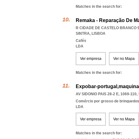
Matches in the search for:
Remaka - Reparação De Má
R CIDADE DE CASTELO BRANCO 9 
SINTRA
,
LISBOA
Cafés
LDA
Ver empresa
Ver no Mapa
Matches in the search for:
Expobar-portugal,maquina
AV SIDONIO PAIS 28-2 E, 1069-110
,
Comércio por grosso de brinquedos,
LDA
Ver empresa
Ver no Mapa
Matches in the search for: