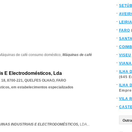
SETÚ
AVEIR
LEIRI
FARO
SANT
COIM
Máquinas de café consumo doméstico,
Máquinas de café
VISEU
VIANA
ILHA 
ais E Electrodomésticos, Lda
(645 
18, 8700-221
,
QUELFES OLHAO
,
FARO
ILHA 
sticos, em estabelecimentos especializados
Empre
VILA 
CAST
UINAS INDUSTRIAIS E ELECTRODOMÉSTICOS,
LDA
...