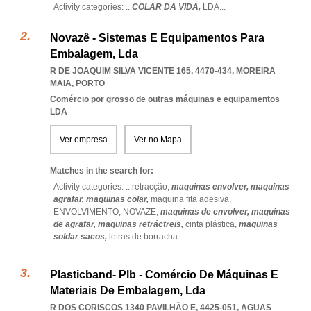
Activity categories: ...
COLAR DA VIDA,
LDA
...
Novazê - Sistemas E Equipamentos Para
Embalagem, Lda
R DE JOAQUIM SILVA VICENTE 165, 4470-434
,
MOREIRA
MAIA
,
PORTO
Comércio por grosso de outras máquinas e equipamentos
LDA
Ver empresa
Ver no Mapa
Matches in the search for:
Activity categories: ...
retracção,
maquinas envolver,
maquinas
agrafar,
maquinas colar,
maquina fita adesiva,
ENVOLVIMENTO,
NOVAZE,
maquinas de envolver,
maquinas
de agrafar,
maquinas retráctreis,
cinta plástica,
maquinas
soldar sacos,
letras de borracha
...
Plasticband- Plb - Comércio De Máquinas E
Materiais De Embalagem, Lda
R DOS CORISCOS 1340 PAVILHÃO E, 4425-051
,
AGUAS