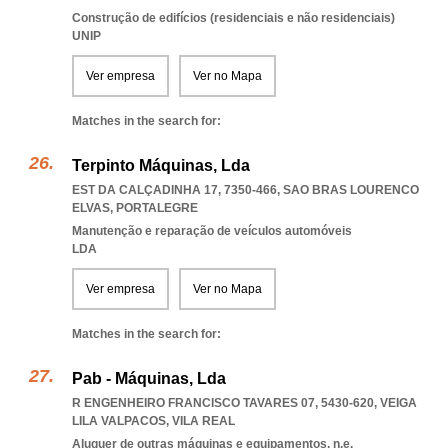
Construção de edifícios (residenciais e não residenciais)
UNIP
Ver empresa
Ver no Mapa
Matches in the search for:
Terpinto Máquinas, Lda
EST DA CALÇADINHA 17, 7350-466
,
SAO BRAS LOURENCO
ELVAS
,
PORTALEGRE
Manutenção e reparação de veículos automóveis
LDA
Ver empresa
Ver no Mapa
Matches in the search for:
Pab - Máquinas, Lda
R ENGENHEIRO FRANCISCO TAVARES 07, 5430-620
,
VEIGA
LILA VALPACOS
,
VILA REAL
Aluguer de outras máquinas e equipamentos, n.e.