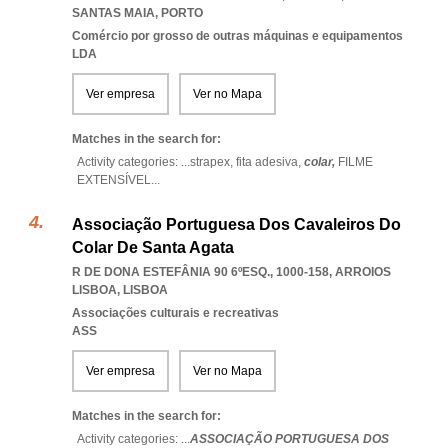
SANTAS MAIA
,
PORTO
Comércio por grosso de outras máquinas e equipamentos
LDA
Ver empresa
Ver no Mapa
Matches in the search for:
Activity categories: ...
strapex,
fita adesiva,
colar,
FILME
EXTENSÍVEL
...
Associação Portuguesa Dos Cavaleiros Do
Colar De Santa Agata
R DE DONA ESTEFÂNIA 90 6ºESQ., 1000-158
,
ARROIOS
LISBOA
,
LISBOA
Associações culturais e recreativas
ASS
Ver empresa
Ver no Mapa
Matches in the search for:
Activity categories: ...
ASSOCIAÇÃO PORTUGUESA DOS