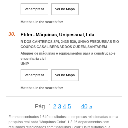
Ver empresa
Ver no Mapa
Matches in the search for:
Ebfm - Máquinas, Unipessoal, Lda
R DOS CANTEIROS S/N, 2435-530
,
UNIAO FREGUESIAS RIO
COUROS CASAL BERNARDOS OUREM
,
SANTAREM
Aluguer de máquinas e equipamentos para a construção e
engenharia civil
UNIP
Ver empresa
Ver no Mapa
Matches in the search for:
Pág.
1
2
3
4
5
...
40
»
Foram encontrados 1.649 resultados de empresas relacionadas com a
pesquisa realizada "Maquinas Colar". Há 25 departamentos com
resultados relacionados com "Maquinas Colar".Os resultados que