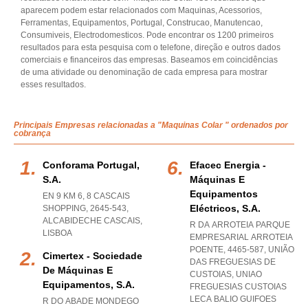
aparecem podem estar relacionados com Maquinas, Acessorios,
Ferramentas, Equipamentos, Portugal, Construcao, Manutencao,
Consumiveis, Electrodomesticos. Pode encontrar os 1200 primeiros
resultados para esta pesquisa com o telefone, direção e outros dados
comerciais e financeiros das empresas. Baseamos em coincidências
de uma atividade ou denominação de cada empresa para mostrar
esses resultados.
Principais Empresas relacionadas a "Maquinas Colar " ordenados por
cobrança
Conforama Portugal,
Efacec Energia -
S.a.
Máquinas E
Equipamentos
EN 9 KM 6, 8 CASCAIS
Eléctricos, S.a.
SHOPPING, 2645-543
,
ALCABIDECHE CASCAIS
,
R DA ARROTEIA PARQUE
LISBOA
EMPRESARIAL ARROTEIA
POENTE, 4465-587, UNIÃO
Cimertex - Sociedade
DAS FREGUESIAS DE
De Máquinas E
CUSTOIAS
,
UNIAO
Equipamentos, S.a.
FREGUESIAS CUSTOIAS
LECA BALIO GUIFOES
R DO ABADE MONDEGO