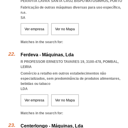
PERAFITA LAVRA SANTA CRUZ BISPO MATOSINHOS
,
PORTO
Fabricação de outras máquinas diversas para uso específico,
n.e.
SA
Ver empresa
Ver no Mapa
Matches in the search for:
Ferdeva - Máquinas, Lda
R PROFESSOR ERNESTO TAVARES 19, 3100-478
,
POMBAL
,
LEIRIA
Comércio a retalho em outros estabelecimentos não
especializados, sem predominância de produtos alimentares,
bebidas ou tabaco
LDA
Ver empresa
Ver no Mapa
Matches in the search for:
Centerlongo - Máquinas, Lda