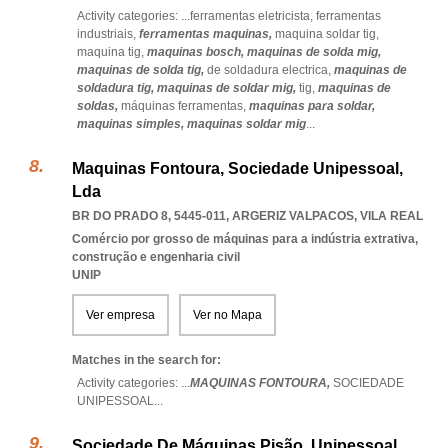
Activity categories: ...
ferramentas eletricista,
ferramentas
industriais,
ferramentas maquinas,
maquina soldar tig,
maquina tig,
maquinas bosch,
maquinas de solda mig,
maquinas de solda tig,
de soldadura electrica,
maquinas de
soldadura tig,
maquinas de soldar mig,
tig,
maquinas de
soldas,
máquinas ferramentas,
maquinas para soldar,
maquinas simples,
maquinas soldar mig
...
Maquinas Fontoura, Sociedade Unipessoal,
Lda
BR DO PRADO 8, 5445-011
,
ARGERIZ VALPACOS
,
VILA REAL
Comércio por grosso de máquinas para a indústria extrativa,
construção e engenharia civil
UNIP
Ver empresa
Ver no Mapa
Matches in the search for:
Activity categories: ...
MAQUINAS FONTOURA,
SOCIEDADE
UNIPESSOAL
...
Sociedade De Máquinas Pisão, Unipessoal,