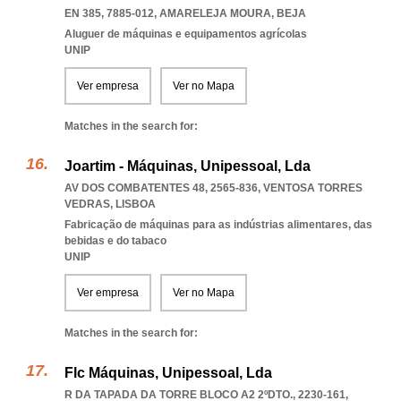
EN 385, 7885-012
,
AMARELEJA MOURA
,
BEJA
Aluguer de máquinas e equipamentos agrícolas
UNIP
Ver empresa
Ver no Mapa
Matches in the search for:
Joartim - Máquinas, Unipessoal, Lda
AV DOS COMBATENTES 48, 2565-836
,
VENTOSA TORRES
VEDRAS
,
LISBOA
Fabricação de máquinas para as indústrias alimentares, das
bebidas e do tabaco
UNIP
Ver empresa
Ver no Mapa
Matches in the search for:
Flc Máquinas, Unipessoal, Lda
R DA TAPADA DA TORRE BLOCO A2 2ºDTO., 2230-161
,