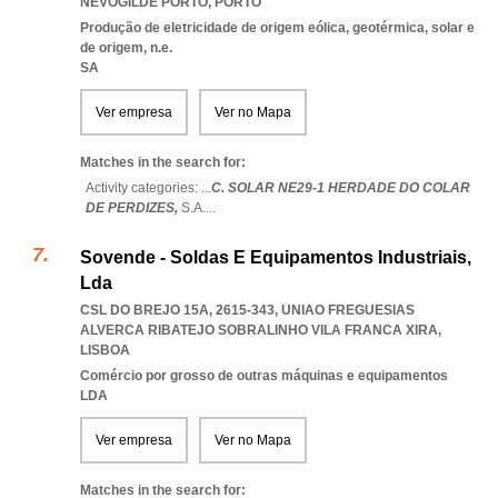
NEVOGILDE PORTO
,
PORTO
Produção de eletricidade de origem eólica, geotérmica, solar e
de origem, n.e.
SA
Ver empresa
Ver no Mapa
Matches in the search for:
Activity categories: ...
C. SOLAR NE29-1 HERDADE DO COLAR
DE PERDIZES,
S.A.
...
Sovende - Soldas E Equipamentos Industriais,
Lda
CSL DO BREJO 15A, 2615-343
,
UNIAO FREGUESIAS
ALVERCA RIBATEJO SOBRALINHO VILA FRANCA XIRA
,
LISBOA
Comércio por grosso de outras máquinas e equipamentos
LDA
Ver empresa
Ver no Mapa
Matches in the search for: