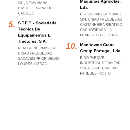
Máquinas Agrícolas,
231
,
NEIVA VIANA
Lda
CASTELO
,
VIANA DO
CASTELO
EST DA VÁRZEA 7, 2601-
504
,
UNIAO FREGUESIAS
S.t.e.t. - Sociedade
CASTANHEIRA RIBATEJO
Técnica De
CACHOEIRAS VILA
Equipamentos E
FRANCA XIRA
,
LISBOA
Tractores, S.a.
Manitowoc Crane
R DA GUINÉ, 2685-334
,
Group Portugal, Lda
UNIAO FREGUESIAS
R DO PARQUE
SACAVEM PRIOR VELHO
INDUSTRIAL DE BALTAR
LOURES
,
LISBOA
S/N, 4585-013
,
BALTAR
PAREDES
,
PORTO