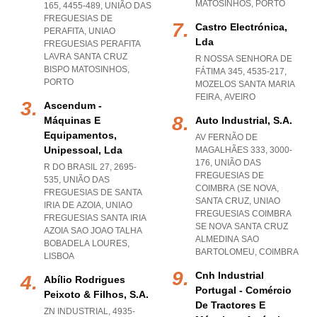
MATOSINHOS
,
PORTO
165, 4455-489, UNIÃO DAS
FREGUESIAS DE
Castro Electrónica,
PERAFITA
,
UNIAO
Lda
FREGUESIAS PERAFITA
LAVRA SANTA CRUZ
R NOSSA SENHORA DE
BISPO MATOSINHOS
,
FÁTIMA 345, 4535-217
,
PORTO
MOZELOS SANTA MARIA
FEIRA
,
AVEIRO
Ascendum -
Máquinas E
Auto Industrial, S.a.
Equipamentos,
AV FERNÃO DE
Unipessoal, Lda
MAGALHÃES 333, 3000-
176, UNIÃO DAS
R DO BRASIL 27, 2695-
FREGUESIAS DE
535, UNIÃO DAS
COIMBRA (SE NOVA,
FREGUESIAS DE SANTA
SANTA CRUZ
,
UNIAO
IRIA DE AZOIA
,
UNIAO
FREGUESIAS COIMBRA
FREGUESIAS SANTA IRIA
SE NOVA SANTA CRUZ
AZOIA SAO JOAO TALHA
ALMEDINA SAO
BOBADELA LOURES
,
BARTOLOMEU
,
COIMBRA
LISBOA
Cnh Industrial
Abílio Rodrigues
Portugal - Comércio
Peixoto & Filhos, S.a.
De Tractores E
ZN INDUSTRIAL, 4935-