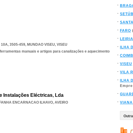
BRAG
SETÚ
SANT
FARO
LEIRI
10A, 3505-459
,
MUNDAO VISEU
,
VISEU
ILHA 
 ferramentas manuais e artigos para canalizações e aquecimento
COIM
VISEU
VILA 
ILHA 
Empre
GUAR
 Instalações Eléctricas, Lda
FANHA ENCARNACAO ILHAVO
,
AVEIRO
VIANA
D