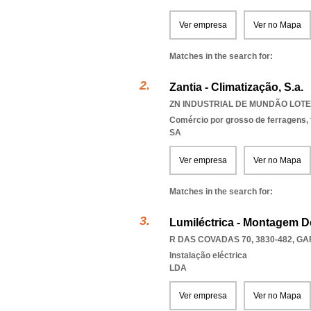
Ver empresa
Ver no Mapa
Matches in the search for:
Zantia - Climatização, S.a.
ZN INDUSTRIAL DE MUNDÃO LOTE 
Comércio por grosso de ferragens,
SA
Ver empresa
Ver no Mapa
Matches in the search for:
Lumiléctrica - Montagem De
R DAS COVADAS 70, 3830-482
,
GA
Instalação eléctrica
LDA
Ver empresa
Ver no Mapa