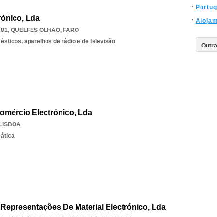
Portug
trónico, Lda
Aloja
281
,
QUELFES OLHAO
,
FARO
sticos, aparelhos de rádio e de televisão
Comércio Electrónico, Lda
LISBOA
mática
Representações De Material Electrónico, Lda