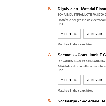
Diguivision - Material Elec
ZONA INDUSTRIAL LOTE 70, 8700-
Comércio por grosso de electrodomé
LDA
Ver empresa
Ver no Mapa
Matches in the search for:
Sqematik - Consultoria E 
R AÇORES 31, 2670-484
,
LOURES
,
Atividades de consultoria em infor
LDA
Ver empresa
Ver no Mapa
Matches in the search for:
Socimarpe - Sociedade De 