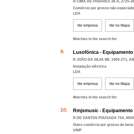
R CIMA DE FANARES 38-A, 2725-2
Comércio por grosso não especiali
LDA
Ver empresa
Ver no Mapa
Matches in the search for:
Lusofónica - Equipamento E
R JOÃO DA SILVA 8B, 1900-271
,
AR
Instalação eléctrica
LDA
Ver empresa
Ver no Mapa
Matches in the search for:
Rmjsmusic - Equipamento 
R DE SANTOS POUSADA 754, 4000
Outro comércio por grosso de bens
UNIP