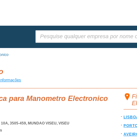
Pesquisar:
onico
co
informações
F
ca para Manometro Electronico
E
LISBO
10A, 3505-459
,
MUNDAO VISEU
,
VISEU
PORT
os
AVEIR