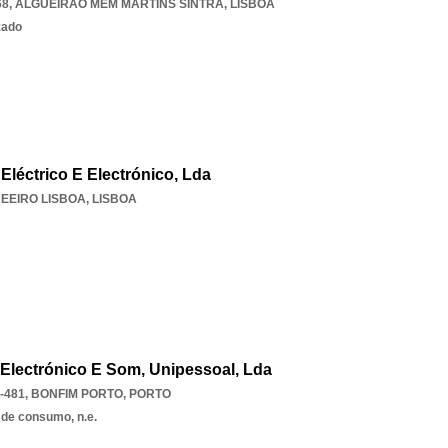
68
,
ALGUEIRAO MEM MARTINS SINTRA
,
LISBOA
zado
léctrico E Electrónico, Lda
EEIRO LISBOA
,
LISBOA
Electrónico E Som, Unipessoal, Lda
-481
,
BONFIM PORTO
,
PORTO
 de consumo, n.e.