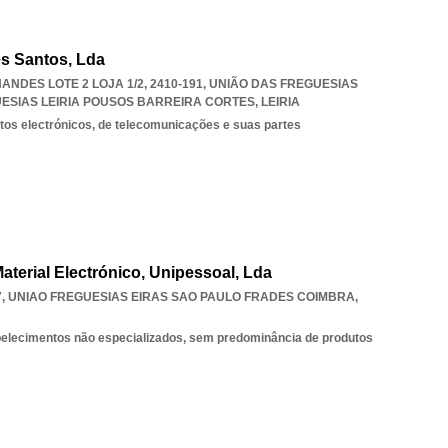
es Santos, Lda
DES LOTE 2 LOJA 1/2, 2410-191, UNIÃO DAS FREGUESIAS
ESIAS LEIRIA POUSOS BARREIRA CORTES
,
LEIRIA
os electrónicos, de telecomunicações e suas partes
aterial Electrónico, Unipessoal, Lda
7
,
UNIAO FREGUESIAS EIRAS SAO PAULO FRADES COIMBRA
,
belecimentos não especializados, sem predominância de produtos