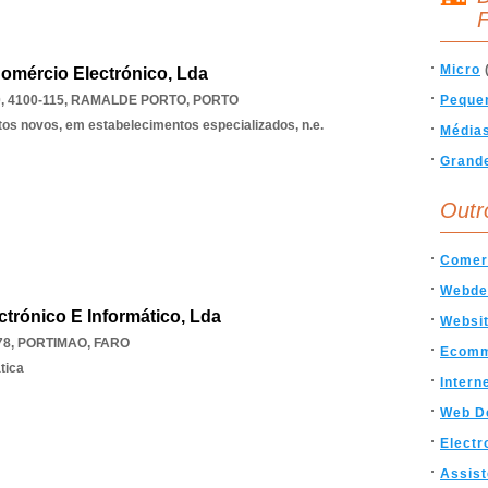
F
Micro
Comércio Electrónico, Lda
, 4100-115
,
RAMALDE PORTO
,
PORTO
Peque
tos novos, em estabelecimentos especializados, n.e.
Média
Grand
Outr
Comerc
Webde
trónico E Informático, Lda
Websi
78
,
PORTIMAO
,
FARO
Ecomm
tica
Intern
Web D
Electr
Assist