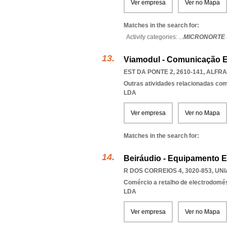
Ver empresa
Ver no Mapa
Matches in the search for:
Activity categories: ...
MICRONORTE 
Viamodul - Comunicação E
EST DA PONTE 2, 2610-141
,
ALFRA
Outras atividades relacionadas com
LDA
Ver empresa
Ver no Mapa
Matches in the search for:
Beiráudio - Equipamento E
R DOS CORREIOS 4, 3020-853
,
UNI
Comércio a retalho de electrodomé
LDA
Ver empresa
Ver no Mapa