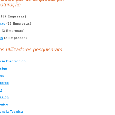
aturação
(187 Empresas)
nas
(26 Empresas)
s
(3 Empresas)
es
(2 Empresas)
os utilizadores pesquisaram
io Electronico
sign
tes
erce
et
esign
onico
encia Tecnica