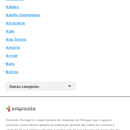
Adidas
Adolfo Dominguez
Alcochete
Aldo
Ana Sousa
Antarte
Arrow
Bata
Belros
Empresite Portugal é o maior diretório de empresas de Portugal, que o ajuda a
encontrar novos clientes através da publicação gratuita dos dados de contacto e
atividade da sua empresa. Atualize a página web da sua empresa em nosso site, de