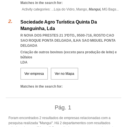
Matches in the search for:
Activity categories: ...
Loja do Vidro,
Mango,
Mangui,
MG Bags
...
Sociedade Agro Turística Quinta Da
Manguinha, Lda
R NOVA DOS PRESTES 21 3ºDTO., 9500-716
,
ROSTO CAO
SAO ROQUE PONTA DELGADA
,
ILHA SAO MIGUEL PONTA
DELGADA
Criação de outros bovinos (exceto para produção de leite) e
búfalos
LDA
Ver empresa
Ver no Mapa
Matches in the search for:
Pág.
1
Foram encontrados 2 resultados de empresas relacionadas com a
pesquisa realizada "Mangui". Há 2 departamentos com resultados