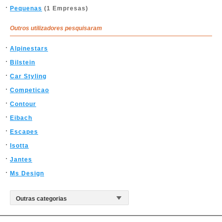
Pequenas
(1 Empresas)
Outros utilizadores pesquisaram
Alpinestars
Bilstein
Car Styling
Competicao
Contour
Eibach
Escapes
Isotta
Jantes
Ms Design