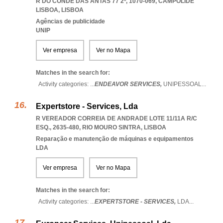
R DO CONDE DAS ANTAS 77 2º, 1070-069
,
CAMPOLIDE
LISBOA
,
LISBOA
Agências de publicidade
UNIP
Ver empresa
Ver no Mapa
Matches in the search for:
Activity categories: ...
ENDEAVOR SERVICES,
UNIPESSOAL
...
Expertstore - Services, Lda
R VEREADOR CORREIA DE ANDRADE LOTE 11/11A R/C
ESQ., 2635-480
,
RIO MOURO SINTRA
,
LISBOA
Reparação e manutenção de máquinas e equipamentos
LDA
Ver empresa
Ver no Mapa
Matches in the search for:
Activity categories: ...
EXPERTSTORE - SERVICES,
LDA
...