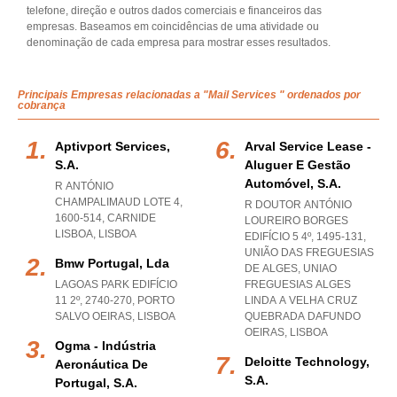
telefone, direção e outros dados comerciais e financeiros das
empresas. Baseamos em coincidências de uma atividade ou
denominação de cada empresa para mostrar esses resultados.
Principais Empresas relacionadas a "Mail Services " ordenados por
cobrança
Aptivport Services,
Arval Service Lease -
S.a.
Aluguer E Gestão
Automóvel, S.a.
R ANTÓNIO
CHAMPALIMAUD LOTE 4,
R DOUTOR ANTÓNIO
1600-514
,
CARNIDE
LOUREIRO BORGES
LISBOA
,
LISBOA
EDIFÍCIO 5 4º, 1495-131,
UNIÃO DAS FREGUESIAS
Bmw Portugal, Lda
DE ALGES
,
UNIAO
LAGOAS PARK EDIFÍCIO
FREGUESIAS ALGES
11 2º, 2740-270
,
PORTO
LINDA A VELHA CRUZ
SALVO OEIRAS
,
LISBOA
QUEBRADA DAFUNDO
OEIRAS
,
LISBOA
Ogma - Indústria
Deloitte Technology,
Aeronáutica De
S.a.
Portugal, S.a.