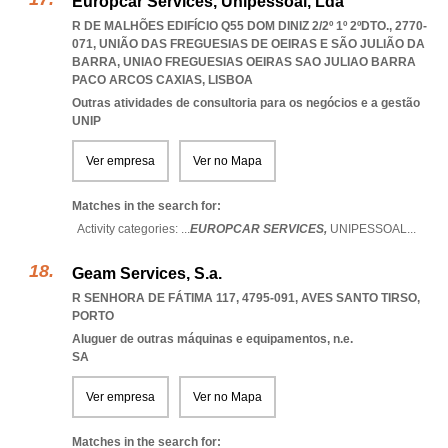
Europcar Services, Unipessoal, Lda
R DE MALHÕES EDIFÍCIO Q55 DOM DINIZ 2/2º 1º 2ºDTO., 2770-
071, UNIÃO DAS FREGUESIAS DE OEIRAS E SÃO JULIÃO DA
BARRA
,
UNIAO FREGUESIAS OEIRAS SAO JULIAO BARRA
PACO ARCOS CAXIAS
,
LISBOA
Outras atividades de consultoria para os negócios e a gestão
UNIP
Ver empresa
Ver no Mapa
Matches in the search for:
Activity categories: ...
EUROPCAR SERVICES,
UNIPESSOAL
...
Geam Services, S.a.
R SENHORA DE FÁTIMA 117, 4795-091
,
AVES SANTO TIRSO
,
PORTO
Aluguer de outras máquinas e equipamentos, n.e.
SA
Ver empresa
Ver no Mapa
Matches in the search for: