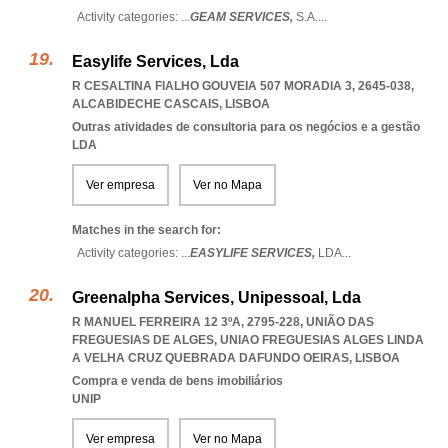
Activity categories: ...
GEAM SERVICES,
S.A.
...
Easylife Services, Lda
R CESALTINA FIALHO GOUVEIA 507 MORADIA 3, 2645-038
,
ALCABIDECHE CASCAIS
,
LISBOA
Outras atividades de consultoria para os negócios e a gestão
LDA
Ver empresa
Ver no Mapa
Matches in the search for:
Activity categories: ...
EASYLIFE SERVICES,
LDA
...
Greenalpha Services, Unipessoal, Lda
R MANUEL FERREIRA 12 3ºA, 2795-228, UNIÃO DAS
FREGUESIAS DE ALGES
,
UNIAO FREGUESIAS ALGES LINDA
A VELHA CRUZ QUEBRADA DAFUNDO OEIRAS
,
LISBOA
Compra e venda de bens imobiliários
UNIP
Ver empresa
Ver no Mapa