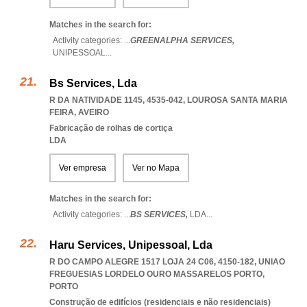
Matches in the search for:
Activity categories: ...
GREENALPHA SERVICES,
UNIPESSOAL
...
Bs Services, Lda
R DA NATIVIDADE 1145, 4535-042
,
LOUROSA SANTA MARIA
FEIRA
,
AVEIRO
Fabricação de rolhas de cortiça
LDA
Ver empresa
Ver no Mapa
Matches in the search for:
Activity categories: ...
BS SERVICES,
LDA
...
Haru Services, Unipessoal, Lda
R DO CAMPO ALEGRE 1517 LOJA 24 C06, 4150-182
,
UNIAO
FREGUESIAS LORDELO OURO MASSARELOS PORTO
,
PORTO
Construção de edifícios (residenciais e não residenciais)