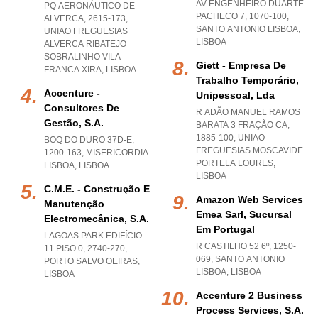
AV ENGENHEIRO DUARTE
PQ AERONÁUTICO DE
PACHECO 7, 1070-100
,
ALVERCA, 2615-173
,
SANTO ANTONIO LISBOA
,
UNIAO FREGUESIAS
LISBOA
ALVERCA RIBATEJO
SOBRALINHO VILA
Giett - Empresa De
FRANCA XIRA
,
LISBOA
Trabalho Temporário,
Accenture -
Unipessoal, Lda
Consultores De
R ADÃO MANUEL RAMOS
Gestão, S.a.
BARATA 3 FRAÇÃO CA,
1885-100
,
UNIAO
BOQ DO DURO 37D-E,
FREGUESIAS MOSCAVIDE
1200-163
,
MISERICORDIA
PORTELA LOURES
,
LISBOA
,
LISBOA
LISBOA
C.m.e. - Construção E
Amazon Web Services
Manutenção
Emea Sarl, Sucursal
Electromecânica, S.a.
Em Portugal
LAGOAS PARK EDIFÍCIO
R CASTILHO 52 6º, 1250-
11 PISO 0, 2740-270
,
069
,
SANTO ANTONIO
PORTO SALVO OEIRAS
,
LISBOA
,
LISBOA
LISBOA
Accenture 2 Business
Process Services, S.a.