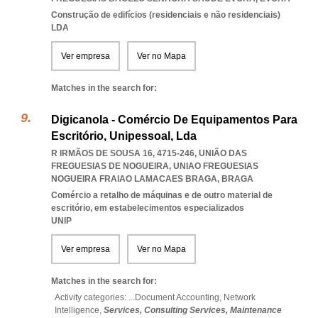
Construção de edifícios (residenciais e não residenciais)
LDA
Ver empresa
Ver no Mapa
Matches in the search for:
Digicanola - Comércio De Equipamentos Para
Escritório, Unipessoal, Lda
R IRMÃOS DE SOUSA 16, 4715-246, UNIÃO DAS
FREGUESIAS DE NOGUEIRA
,
UNIAO FREGUESIAS
NOGUEIRA FRAIAO LAMACAES BRAGA
,
BRAGA
Comércio a retalho de máquinas e de outro material de
escritório, em estabelecimentos especializados
UNIP
Ver empresa
Ver no Mapa
Matches in the search for:
Activity categories: ...
Document Accounting,
Network
Intelligence,
Services,
Consulting Services,
Maintenance