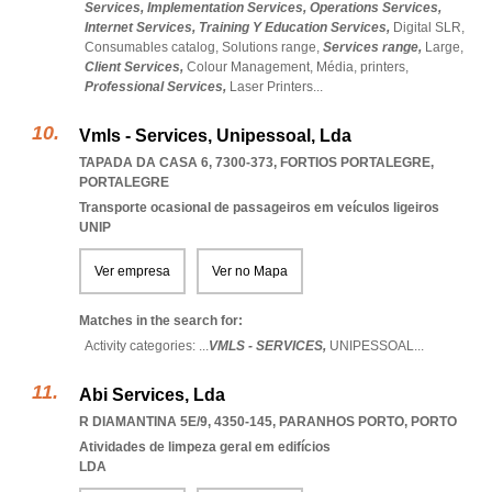
Services,
Implementation Services,
Operations Services,
Internet Services,
Training Y Education Services,
Digital SLR,
Consumables catalog,
Solutions range,
Services range,
Large,
Client Services,
Colour Management,
Média,
printers,
Professional Services,
Laser Printers
...
Vmls - Services, Unipessoal, Lda
TAPADA DA CASA 6, 7300-373
,
FORTIOS PORTALEGRE
,
PORTALEGRE
Transporte ocasional de passageiros em veículos ligeiros
UNIP
Ver empresa
Ver no Mapa
Matches in the search for:
Activity categories: ...
VMLS - SERVICES,
UNIPESSOAL
...
Abi Services, Lda
R DIAMANTINA 5E/9, 4350-145
,
PARANHOS PORTO
,
PORTO
Atividades de limpeza geral em edifícios
LDA