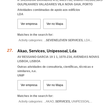
R SALVADOR BRANDÃO 472, 4405-702
,
UNIAO FREGUESIAS
GULPILHARES VALADARES VILA NOVA GAIA
,
PORTO
Atividades combinadas de apoio aos edifícios
LDA
Ver empresa
Ver no Mapa
Matches in the search for:
Activity categories: ...
SEVENELEVEN SERVICES,
LDA
...
Akao, Services, Unipessoal, Lda
AV RESSANO GARCIA 19 1 1, 1070-234
,
AVENIDAS NOVAS
LISBOA
,
LISBOA
Outras atividades de consultoria, científicas, técnicas e
similares, n.e.
UNIP
Ver empresa
Ver no Mapa
Matches in the search for:
Activity categories: ...
AKAO,
SERVICES,
UNIPESSOAL
...