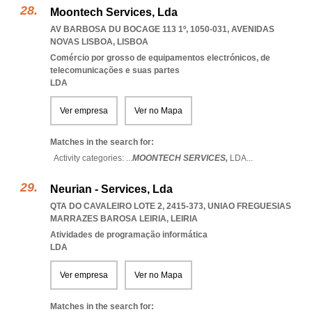
Moontech Services, Lda
AV BARBOSA DU BOCAGE 113 1º, 1050-031
,
AVENIDAS
NOVAS LISBOA
,
LISBOA
Comércio por grosso de equipamentos electrónicos, de
telecomunicações e suas partes
LDA
Ver empresa
Ver no Mapa
Matches in the search for:
Activity categories: ...
MOONTECH SERVICES,
LDA
...
Neurian - Services, Lda
QTA DO CAVALEIRO LOTE 2, 2415-373
,
UNIAO FREGUESIAS
MARRAZES BAROSA LEIRIA
,
LEIRIA
Atividades de programação informática
LDA
Ver empresa
Ver no Mapa
Matches in the search for: