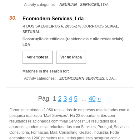
Activity categories: ...
NEURIAN - SERVICES,
LDA
...
Ecomodern Services, Lda
R DOS SALGUEIROS 6, 2855-278
,
CORROIOS SEIXAL
,
SETUBAL
Construção de edifícios (residenciais e não residenciais)
LDA
Ver empresa
Ver no Mapa
Matches in the search for:
Activity categories: ...
ECOMODERN SERVICES,
LDA
...
Pág.
1
2
3
4
5
...
40
»
Foram encontrados 2.050 resultados de empresas relacionadas com a
pesquisa realizada "Mail Services". Há 22 departamentos com
resultados relacionados com "Mail Services".Os resultados que
aparecem podem estar relacionados com Services, Portugal, Servicos,
Consultoria, Formacao, Mail, Consulting, Gestao, Industria. Pode
encontrar os 1200 primeiros resultados para esta pesquisa com o