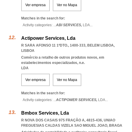
Ver empresa
Ver no Mapa
Matches in the search for:
Activity categories: ...
ABI SERVICES,
LDA
...
Actipower Services, Lda
R SARA AFONSO 11 1ºDTO., 1400-333
,
BELEM LISBOA
,
LISBOA
Comércio a retalho de outros produtos novos, em
estabelecimentos especializados, n.e.
LDA
Ver empresa
Ver no Mapa
Matches in the search for:
Activity categories: ...
ACTIPOWER SERVICES,
LDA
...
Bmbox Services, Lda
R NOVA DOS CASAIS 975 FRAÇÃO A, 4815-436
,
UNIAO
FREGUESIAS CALDAS VIZELA SAO MIGUEL JOAO
,
BRAGA