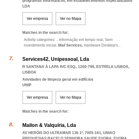
programas informáticos, em estabelecimentos especializados
LDA
Ver empresa
Ver no Mapa
Matches in the search for:
Activity categories: ...
Informação em tempo real,
Sem
investimento inicial,
Mail Services,
Hardware Desktop's
...
Services42, Unipessoal, Lda
R SANTANA À LAPA R/C ESQ., 1200-796
,
ESTRELA LISBOA
,
LISBOA
Atividades de limpeza geral em edifícios
UNIP
Ver empresa
Ver no Mapa
Matches in the search for:
Mailon & Valquíria, Lda
AV HERÓIS DO ULTRAMAR 136 1º, 7005-161
,
UNIAO
FREGUESIAS BACELO SENHORA SAUDE EVORA
,
EVORA