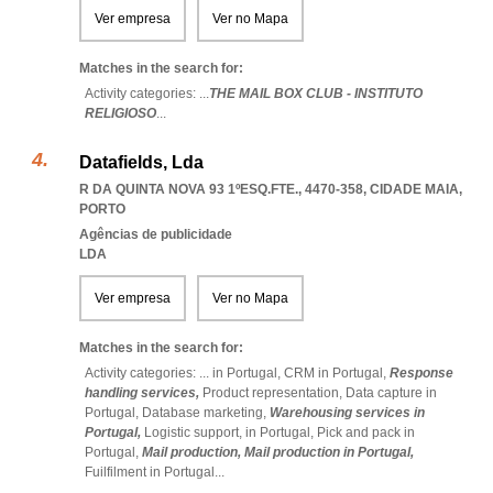
Ver empresa
Ver no Mapa
Matches in the search for:
Activity categories: ...
THE MAIL BOX CLUB - INSTITUTO
RELIGIOSO
...
Datafields, Lda
R DA QUINTA NOVA 93 1ºESQ.FTE., 4470-358
,
CIDADE MAIA
,
PORTO
Agências de publicidade
LDA
Ver empresa
Ver no Mapa
Matches in the search for:
Activity categories: ...
in Portugal,
CRM in Portugal,
Response
handling services,
Product representation,
Data capture in
Portugal,
Database marketing,
Warehousing services in
Portugal,
Logistic support,
in Portugal,
Pick and pack in
Portugal,
Mail production,
Mail production in Portugal,
Fuilfilment in Portugal
...