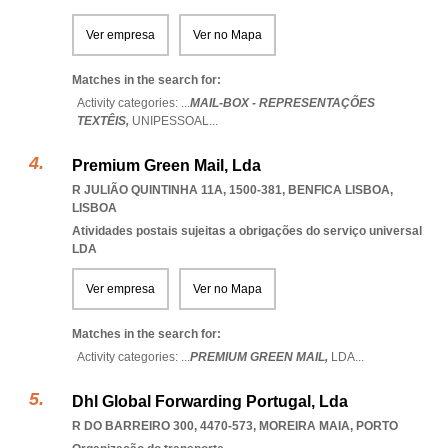
Ver empresa
Ver no Mapa
Matches in the search for:
Activity categories: ...
MAIL-BOX - REPRESENTAÇÕES
TEXTÊIS,
UNIPESSOAL
...
Premium Green Mail, Lda
R JULIÃO QUINTINHA 11A, 1500-381
,
BENFICA LISBOA
,
LISBOA
Atividades postais sujeitas a obrigações do serviço universal
LDA
Ver empresa
Ver no Mapa
Matches in the search for:
Activity categories: ...
PREMIUM GREEN MAIL,
LDA
...
Dhl Global Forwarding Portugal, Lda
R DO BARREIRO 300, 4470-573
,
MOREIRA MAIA
,
PORTO