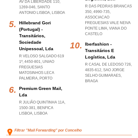
AV DA LIBERDADE 110,
R DAS PEDRAS BRANCAS
1269-046
,
SANTO
350, 4990-735
,
ANTONIO LISBOA
,
LISBOA
ASSOCIACAO
Hillebrand Gori
FREGUESIAS VALE NEIVA
PONTE LIMA
,
VIANA DO
(portugal) -
CASTELO
Transitários,
Sociedade
Iberfashion -
Unipessoal, Lda
Transitários E
R VELOSO SALGADO 619
Logística, Lda
1º, 4450-801
,
UNIAO
R CASAL DE LEDOSO 726,
FREGUESIAS
4835-612
,
SAO JORGE
MATOSINHOS LECA
SELHO GUIMARAES
,
PALMEIRA
,
PORTO
BRAGA
Premium Green Mail,
Lda
R JULIÃO QUINTINHA 11A,
1500-381
,
BENFICA
LISBOA
,
LISBOA
Filtrar "Mail Forwarding" por Concelho