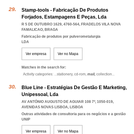
Stamp-tools - Fabricação De Produtos
Forjados, Estampagens E Peças, Lda
R 5 DE OUTUBRO 1629, 4760-564
,
FRADELOS VILA NOVA
FAMALICAO
,
BRAGA
Fabricação de produtos por pulverometalurgia
LDA
Ver empresa
Ver no Mapa
Matches in the search for:
Activity categories: ...
stationery,
cd-rom,
mail,
collection
...
Blue Line - Estratégias De Gestão E Marketing,
Unipessoal, Lda
AV ANTÓNIO AUGUSTO DE AGUIAR 108 7º, 1050-019
,
AVENIDAS NOVAS LISBOA
,
LISBOA
Outras atividades de consultoria para os negócios e a gestão
UNIP
Ver empresa
Ver no Mapa