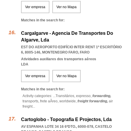
Ver empresa
Ver no Mapa
Matches in the search for:
Cargalgarve - Agencia De Transportes Do
Algarve, Lda
EST DO AEROPORTO EDIFÍCIO INTER RENT 1º ESCRITÓRIO
6, 8005-146
,
MONTENEGRO FARO
,
FARO
Atividades auxiliares dos transportes aéreos
LDA
Ver empresa
Ver no Mapa
Matches in the search for:
Activity categories: ...
Transitários,
expresso,
forwarding,
transports,
frete aÃreo,
worldwide,
freight forwarding,
air
freight
...
Cartoglobo - Topografia E Projectos, Lda
AV ESPANHA LOTE 34 16 6ºDTO., 6000-078
,
CASTELO