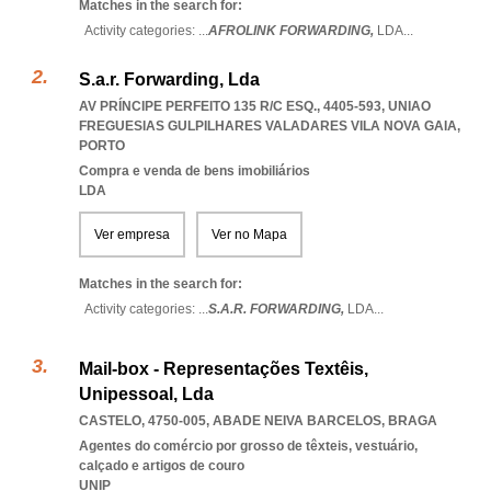
Matches in the search for:
Activity categories: ...
AFROLINK FORWARDING,
LDA
...
S.a.r. Forwarding, Lda
AV PRÍNCIPE PERFEITO 135 R/C ESQ., 4405-593
,
UNIAO
FREGUESIAS GULPILHARES VALADARES VILA NOVA GAIA
,
PORTO
Compra e venda de bens imobiliários
LDA
Ver empresa
Ver no Mapa
Matches in the search for:
Activity categories: ...
S.A.R. FORWARDING,
LDA
...
Mail-box - Representações Textêis,
Unipessoal, Lda
CASTELO, 4750-005
,
ABADE NEIVA BARCELOS
,
BRAGA
Agentes do comércio por grosso de têxteis, vestuário,
calçado e artigos de couro
UNIP