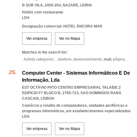
R SUB VILA, 2450-264
,
NAZARE
,
LEIRIA
Hotéis com restaurante
LDA
Designação comercial: HOTEL ÂNCORA MAR
Ver empresa
Ver no Mapa
Matches in the search for:
Activity categories: ...
telefone,
desenvolvimento,
mail,
pÁgina
...
Computer Center - Sistemas Informáticos E De
Informação, Lda
EST OCTÁVIO PATO CENTRO EMPRESARIAL TALAÍDE 2
EDIFICIO F7 BLOCO B, 2785-723
,
SAO DOMINGOS RANA
CASCAIS
,
LISBOA
Comércio a retalho de computadores, unidades periféricas e
programas informáticos, em estabelecimentos especializados
LDA
Ver empresa
Ver no Mapa