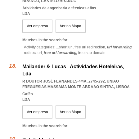
BRANCO
,
CASTELO BRANCO
Atividades de engenharia e técnicas afins
LDA
Ver empresa
Ver no Mapa
Matches in the search for:
Activity categories: ...
short url,
free url redirection,
url forwarding,
redirect url,
free url forwarding,
free sub domain
...
Mailander & Lucas - Actividades Hoteleiras,
Lda
R DOUTOR JOSÉ FERNANDES 4/4A, 2745-292
,
UNIAO
FREGUESIAS MASSAMA MONTE ABRAAO SINTRA
,
LISBOA
Cafés
LDA
Ver empresa
Ver no Mapa
Matches in the search for: