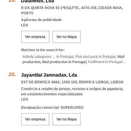
Datafields, Lda
R DA QUINTA NOVA 93 1ºESQ.FTE., 4470-358
,
CIDADE MAIA
,
PORTO
Agências de publicidade
LDA
Ver empresa
Ver no Mapa
Matches in the search for:
Activity categories: ...
in Portugal,
Pick and pack in Portugal,
Mail
production,
Mail production in Portugal,
Fuilfilment in Portugal
...
Jayantilal Jamnadas, Lda
EST DE BENFICA 488A, 1500-105
,
BENFICA LISBOA
,
LISBOA
Comércio a retalho de jornais, revistas e artigos de papelaria,
em estabelecimentos especializados
LDA
Designação comercial: SUPERLIVRO
Ver empresa
Ver no Mapa