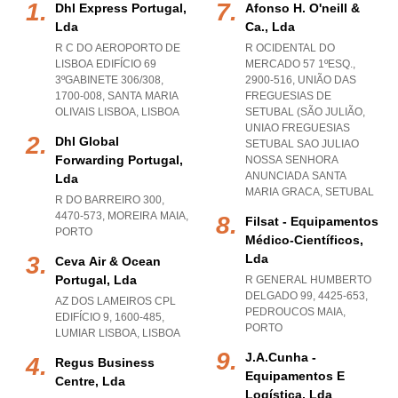
Dhl Express Portugal,
Afonso H. O'neill &
Lda
Ca., Lda
R C DO AEROPORTO DE
R OCIDENTAL DO
LISBOA EDIFÍCIO 69
MERCADO 57 1ºESQ.,
3ºGABINETE 306/308,
2900-516, UNIÃO DAS
1700-008
,
SANTA MARIA
FREGUESIAS DE
OLIVAIS LISBOA
,
LISBOA
SETUBAL (SÃO JULIÃO
,
UNIAO FREGUESIAS
Dhl Global
SETUBAL SAO JULIAO
Forwarding Portugal,
NOSSA SENHORA
ANUNCIADA SANTA
Lda
MARIA GRACA
,
SETUBAL
R DO BARREIRO 300,
4470-573
,
MOREIRA MAIA
,
Filsat - Equipamentos
PORTO
Médico-Científicos,
Lda
Ceva Air & Ocean
Portugal, Lda
R GENERAL HUMBERTO
DELGADO 99, 4425-653
,
AZ DOS LAMEIROS CPL
PEDROUCOS MAIA
,
EDIFÍCIO 9, 1600-485
,
PORTO
LUMIAR LISBOA
,
LISBOA
J.a.cunha -
Regus Business
Equipamentos E
Centre, Lda
Logística, Lda