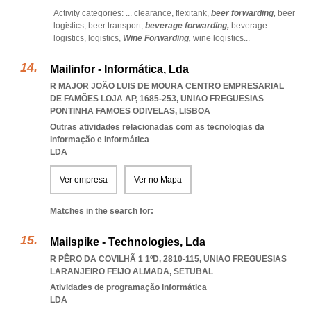
Activity categories: ...
clearance,
flexitank,
beer forwarding,
beer
logistics,
beer transport,
beverage forwarding,
beverage
logistics,
logistics,
Wine Forwarding,
wine logistics
...
Mailinfor - Informática, Lda
R MAJOR JOÃO LUIS DE MOURA CENTRO EMPRESARIAL
DE FAMÕES LOJA AP, 1685-253
,
UNIAO FREGUESIAS
PONTINHA FAMOES ODIVELAS
,
LISBOA
Outras atividades relacionadas com as tecnologias da
informação e informática
LDA
Ver empresa
Ver no Mapa
Matches in the search for:
Mailspike - Technologies, Lda
R PÊRO DA COVILHÃ 1 1ºD, 2810-115
,
UNIAO FREGUESIAS
LARANJEIRO FEIJO ALMADA
,
SETUBAL
Atividades de programação informática
LDA