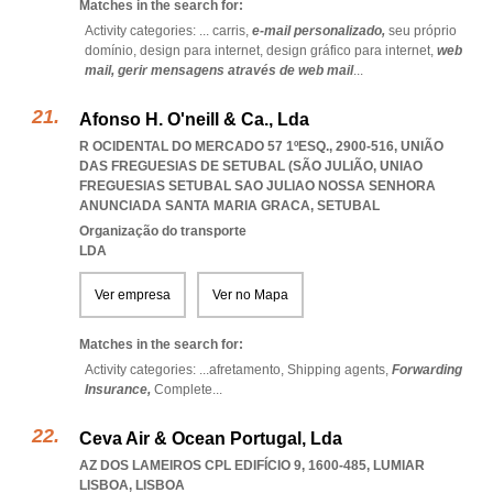
Matches in the search for:
Activity categories: ...
carris,
e-mail personalizado,
seu próprio
domínio,
design para internet,
design gráfico para internet,
web
mail,
gerir mensagens através de web mail
...
Afonso H. O'neill & Ca., Lda
R OCIDENTAL DO MERCADO 57 1ºESQ., 2900-516, UNIÃO
DAS FREGUESIAS DE SETUBAL (SÃO JULIÃO
,
UNIAO
FREGUESIAS SETUBAL SAO JULIAO NOSSA SENHORA
ANUNCIADA SANTA MARIA GRACA
,
SETUBAL
Organização do transporte
LDA
Ver empresa
Ver no Mapa
Matches in the search for:
Activity categories: ...
afretamento,
Shipping agents,
Forwarding
Insurance,
Complete
...
Ceva Air & Ocean Portugal, Lda
AZ DOS LAMEIROS CPL EDIFÍCIO 9, 1600-485
,
LUMIAR
LISBOA
,
LISBOA