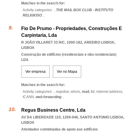
Matches in the search for:
Activity categories: ...
THE MAIL BOX CLUB - INSTITUTO
RELIGIOSO
...
Fio De Prumo - Propriedades, Construções E
Carpintaria, Lda
R JOÃO VILLARET 33 R/C, 1000-182
,
AREEIRO LISBOA
,
LISBOA
Construção de edifícios (residenciais e não residenciais)
LDA
Ver empresa
Ver no Mapa
Matches in the search for:
Activity categories: ...
registrar,
whois,
mail,
tld,
internet address,
ICANN,
web forwarding
...
Regus Business Centre, Lda
AV DA LIBERDADE 110, 1269-046
,
SANTO ANTONIO LISBOA
,
LISBOA
Atividades combinadas de apoio aos edifícios