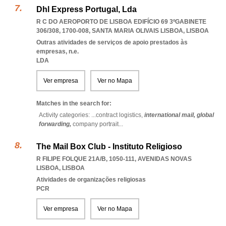
Dhl Express Portugal, Lda
R C DO AEROPORTO DE LISBOA EDIFÍCIO 69 3ºGABINETE
306/308, 1700-008
,
SANTA MARIA OLIVAIS LISBOA
,
LISBOA
Outras atividades de serviços de apoio prestados às
empresas, n.e.
LDA
Ver empresa
Ver no Mapa
Matches in the search for:
Activity categories: ...
contract logistics,
international mail,
global
forwarding,
company portrait
...
The Mail Box Club - Instituto Religioso
R FILIPE FOLQUE 21A/B, 1050-111
,
AVENIDAS NOVAS
LISBOA
,
LISBOA
Atividades de organizações religiosas
PCR
Ver empresa
Ver no Mapa