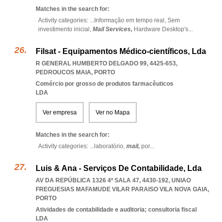
Matches in the search for:
Activity categories: ...
Informação em tempo real,
Sem
investimento inicial,
Mail Services,
Hardware Desktop's
...
Filsat - Equipamentos Médico-científicos, Lda
R GENERAL HUMBERTO DELGADO 99, 4425-653
,
PEDROUCOS MAIA
,
PORTO
Comércio por grosso de produtos farmacêuticos
LDA
Ver empresa
Ver no Mapa
Matches in the search for:
Activity categories: ...
laboratório,
mail,
por
...
Luis & Ana - Serviços De Contabilidade, Lda
AV DA REPÚBLICA 1326 4º SALA 47, 4430-192
,
UNIAO
FREGUESIAS MAFAMUDE VILAR PARAISO VILA NOVA GAIA
,
PORTO
Atividades de contabilidade e auditoria; consultoria fiscal
LDA