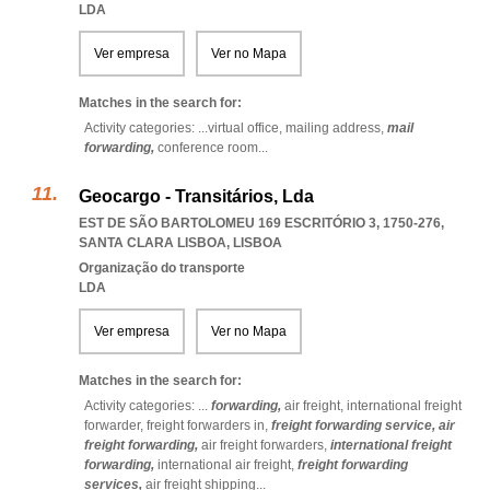
LDA
Ver empresa
Ver no Mapa
Matches in the search for:
Activity categories: ...
virtual office,
mailing address,
mail
forwarding,
conference room
...
Geocargo - Transitários, Lda
EST DE SÃO BARTOLOMEU 169 ESCRITÓRIO 3, 1750-276
,
SANTA CLARA LISBOA
,
LISBOA
Organização do transporte
LDA
Ver empresa
Ver no Mapa
Matches in the search for:
Activity categories: ...
forwarding,
air freight,
international freight
forwarder,
freight forwarders in,
freight forwarding service,
air
freight forwarding,
air freight forwarders,
international freight
forwarding,
international air freight,
freight forwarding
services,
air freight shipping
...