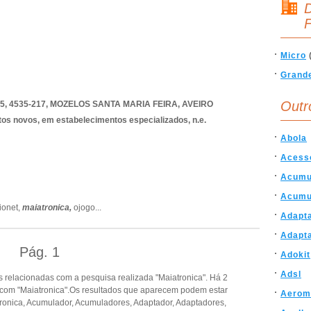
D
F
Micro
Grand
Outr
, 4535-217
,
MOZELOS SANTA MARIA FEIRA
,
AVEIRO
tos novos, em estabelecimentos especializados, n.e.
Abola
Acesso
Acumu
Acumu
ionet,
maiatronica,
ojogo
...
Adapt
Adapt
Pág.
1
Adokit
Adsl
 relacionadas com a pesquisa realizada "Maiatronica". Há 2
com "Maiatronica".Os resultados que aparecem podem estar
Aerom
ronica, Acumulador, Acumuladores, Adaptador, Adaptadores,