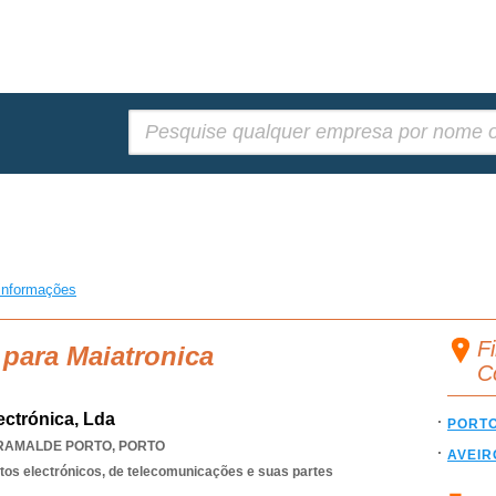
Pesquisar:
informações
Fi
 para Maiatronica
C
ectrónica, Lda
PORT
RAMALDE PORTO
,
PORTO
AVEIR
os electrónicos, de telecomunicações e suas partes