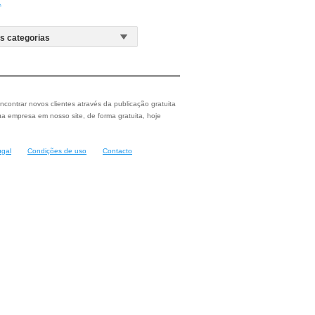
a
ncontrar novos clientes através da publicação gratuita
a empresa em nosso site, de forma gratuita, hoje
ugal
Condições de uso
Contacto