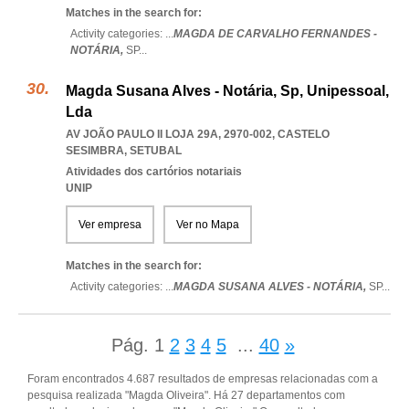
Matches in the search for:
Activity categories: ...
MAGDA DE CARVALHO FERNANDES -
NOTÁRIA,
SP
...
Magda Susana Alves - Notária, Sp, Unipessoal,
Lda
AV JOÃO PAULO II LOJA 29A, 2970-002
,
CASTELO
SESIMBRA
,
SETUBAL
Atividades dos cartórios notariais
UNIP
Ver empresa
Ver no Mapa
Matches in the search for:
Activity categories: ...
MAGDA SUSANA ALVES - NOTÁRIA,
SP
...
Pág.
1
2
3
4
5
...
40
»
Foram encontrados 4.687 resultados de empresas relacionadas com a
pesquisa realizada "Magda Oliveira". Há 27 departamentos com