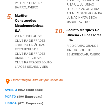
AZEMEIS, SANTIAGO DE
PALHACA OLIVEIRA
RIBA-UL, UL
,
UNIAO
BAIRRO
,
AVEIRO
FREGUESIAS OLIVEIRA
AZEMEIS SANTIAGO RIBA
Martifer -
UL MACINHATA SEIXA
Construções
MADAIL
,
AVEIRO
Metalomecânicas,
Jacinto Marques De
S.a.
Oliveira - Sucessores,
ZN INDUSTRIAL DE
Lda
OLIVEIRA DE FRADES,
3680-323, UNIÃO DAS
R DO CAMPO GRANDE
FREGUESIAS DE
132/184, 3885-530
,
OLIVEIRA DE FRADES
,
ESMORIZ OVAR
,
AVEIRO
UNIAO FREGUESIAS
OLIVEIRA FRADES SOUTO
LAFOES SEJAES
,
VISEU
Filtrar "Magda Oliveira" por Concelho
AVEIRO
(962 Empresas)
PORTO
(896 Empresas)
LISBOA
(671 Empresas)