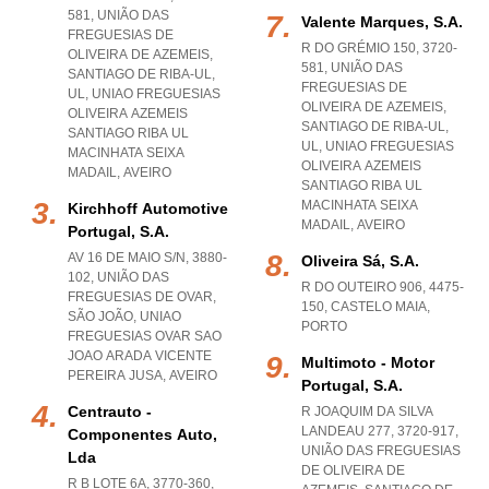
581, UNIÃO DAS
Valente Marques, S.a.
FREGUESIAS DE
R DO GRÉMIO 150, 3720-
OLIVEIRA DE AZEMEIS,
581, UNIÃO DAS
SANTIAGO DE RIBA-UL,
FREGUESIAS DE
UL
,
UNIAO FREGUESIAS
OLIVEIRA DE AZEMEIS,
OLIVEIRA AZEMEIS
SANTIAGO DE RIBA-UL,
SANTIAGO RIBA UL
UL
,
UNIAO FREGUESIAS
MACINHATA SEIXA
OLIVEIRA AZEMEIS
MADAIL
,
AVEIRO
SANTIAGO RIBA UL
MACINHATA SEIXA
Kirchhoff Automotive
MADAIL
,
AVEIRO
Portugal, S.a.
AV 16 DE MAIO S/N, 3880-
Oliveira Sá, S.a.
102, UNIÃO DAS
R DO OUTEIRO 906, 4475-
FREGUESIAS DE OVAR,
150
,
CASTELO MAIA
,
SÃO JOÃO
,
UNIAO
PORTO
FREGUESIAS OVAR SAO
JOAO ARADA VICENTE
Multimoto - Motor
PEREIRA JUSA
,
AVEIRO
Portugal, S.a.
Centrauto -
R JOAQUIM DA SILVA
LANDEAU 277, 3720-917,
Componentes Auto,
UNIÃO DAS FREGUESIAS
Lda
DE OLIVEIRA DE
R B LOTE 6A, 3770-360
,