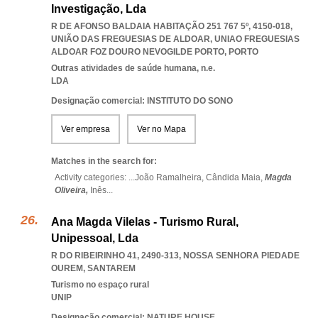
Investigação, Lda
R DE AFONSO BALDAIA HABITAÇÃO 251 767 5º, 4150-018,
UNIÃO DAS FREGUESIAS DE ALDOAR
,
UNIAO FREGUESIAS
ALDOAR FOZ DOURO NEVOGILDE PORTO
,
PORTO
Outras atividades de saúde humana, n.e.
LDA
Designação comercial: INSTITUTO DO SONO
Ver empresa
Ver no Mapa
Matches in the search for:
Activity categories: ...
João Ramalheira,
Cândida Maia,
Magda
Oliveira,
Inês
...
Ana Magda Vilelas - Turismo Rural,
Unipessoal, Lda
R DO RIBEIRINHO 41, 2490-313
,
NOSSA SENHORA PIEDADE
OUREM
,
SANTAREM
Turismo no espaço rural
UNIP
Designação comercial: NATURE HOUSE