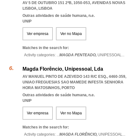
AV 5 DE OUTUBRO 151 2ºB, 1050-053
,
AVENIDAS NOVAS
LISBOA
,
LISBOA
Outras atividades de saúde humana, n.e.
UNIP
Ver empresa
Ver no Mapa
Matches in the search for:
Activity categories: ...
MAGDA PENTEADO,
UNIPESSOAL
...
Magda Florêncio, Unipessoal, Lda
AV MANUEL PINTO DE AZEVEDO 143 R/C ESQ., 4460-359
,
UNIAO FREGUESIAS SAO MAMEDE INFESTA SENHORA
HORA MATOSINHOS
,
PORTO
Outras atividades de saúde humana, n.e.
UNIP
Ver empresa
Ver no Mapa
Matches in the search for:
Activity categories: ...
MAGDA FLORÊNCIO,
UNIPESSOAL
...