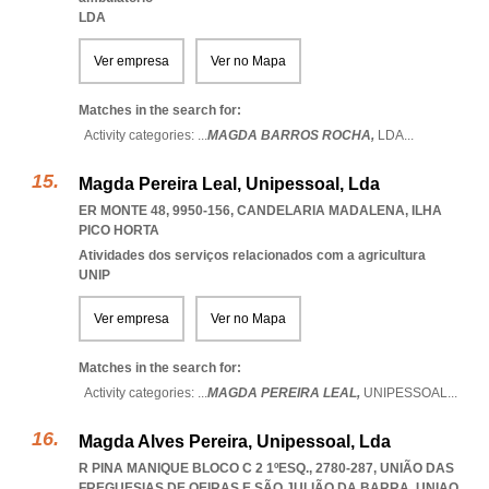
LDA
Ver empresa
Ver no Mapa
Matches in the search for:
Activity categories: ...
MAGDA BARROS ROCHA,
LDA
...
Magda Pereira Leal, Unipessoal, Lda
ER MONTE 48, 9950-156
,
CANDELARIA MADALENA
,
ILHA
PICO HORTA
Atividades dos serviços relacionados com a agricultura
UNIP
Ver empresa
Ver no Mapa
Matches in the search for:
Activity categories: ...
MAGDA PEREIRA LEAL,
UNIPESSOAL
...
Magda Alves Pereira, Unipessoal, Lda
R PINA MANIQUE BLOCO C 2 1ºESQ., 2780-287, UNIÃO DAS
FREGUESIAS DE OEIRAS E SÃO JULIÃO DA BARRA
,
UNIAO