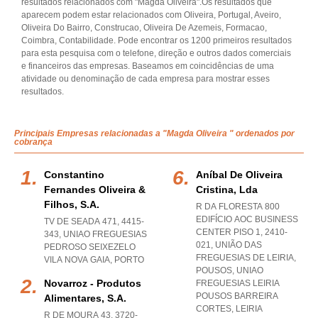
resultados relacionados com "Magda Oliveira".Os resultados que
aparecem podem estar relacionados com Oliveira, Portugal, Aveiro,
Oliveira Do Bairro, Construcao, Oliveira De Azemeis, Formacao,
Coimbra, Contabilidade. Pode encontrar os 1200 primeiros resultados
para esta pesquisa com o telefone, direção e outros dados comerciais
e financeiros das empresas. Baseamos em coincidências de uma
atividade ou denominação de cada empresa para mostrar esses
resultados.
Principais Empresas relacionadas a "Magda Oliveira " ordenados por
cobrança
Constantino
Aníbal De Oliveira
Fernandes Oliveira &
Cristina, Lda
Filhos, S.a.
R DA FLORESTA 800
EDIFÍCIO AOC BUSINESS
TV DE SEADA 471, 4415-
CENTER PISO 1, 2410-
343
,
UNIAO FREGUESIAS
021, UNIÃO DAS
PEDROSO SEIXEZELO
FREGUESIAS DE LEIRIA,
VILA NOVA GAIA
,
PORTO
POUSOS
,
UNIAO
Novarroz - Produtos
FREGUESIAS LEIRIA
POUSOS BARREIRA
Alimentares, S.a.
CORTES
,
LEIRIA
R DE MOURA 43, 3720-