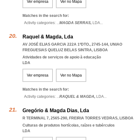
Ver empresa
Ver no Mapa
Matches in the search for:
Activity categories: ...
MAGDA SERRAS,
LDA
...
Raquel & Magda, Lda
AV JOSÉ ELIAS GARCIA 222A 1ºDTO., 2745-144
,
UNIAO
FREGUESIAS QUELUZ BELAS SINTRA
,
LISBOA
Atividades de serviços de apoio à educação
LDA
Ver empresa
Ver no Mapa
Matches in the search for:
Activity categories: ...
RAQUEL & MAGDA,
LDA
...
Gregório & Magda Dias, Lda
R TERMINAL 7, 2565-290
,
FREIRIA TORRES VEDRAS
,
LISBOA
Culturas de produtos hortícolas, raízes e tubérculos
LDA