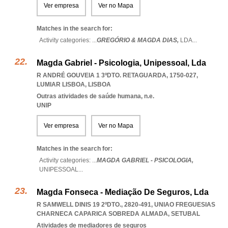
Ver empresa
Ver no Mapa
Matches in the search for:
Activity categories: ...
GREGÓRIO & MAGDA DIAS,
LDA
...
Magda Gabriel - Psicologia, Unipessoal, Lda
R ANDRÉ GOUVEIA 1 3ºDTO. RETAGUARDA, 1750-027
,
LUMIAR LISBOA
,
LISBOA
Outras atividades de saúde humana, n.e.
UNIP
Ver empresa
Ver no Mapa
Matches in the search for:
Activity categories: ...
MAGDA GABRIEL - PSICOLOGIA,
UNIPESSOAL
...
Magda Fonseca - Mediação De Seguros, Lda
R SAMWELL DINIS 19 2ºDTO., 2820-491
,
UNIAO FREGUESIAS
CHARNECA CAPARICA SOBREDA ALMADA
,
SETUBAL
Atividades de mediadores de seguros