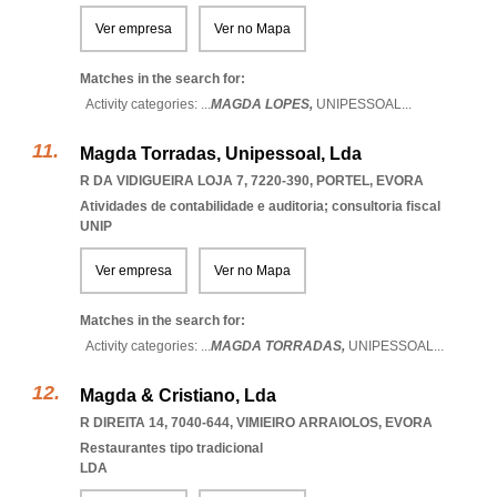
Ver empresa
Ver no Mapa
Matches in the search for:
Activity categories: ...
MAGDA LOPES,
UNIPESSOAL
...
Magda Torradas, Unipessoal, Lda
R DA VIDIGUEIRA LOJA 7, 7220-390
,
PORTEL
,
EVORA
Atividades de contabilidade e auditoria; consultoria fiscal
UNIP
Ver empresa
Ver no Mapa
Matches in the search for:
Activity categories: ...
MAGDA TORRADAS,
UNIPESSOAL
...
Magda & Cristiano, Lda
R DIREITA 14, 7040-644
,
VIMIEIRO ARRAIOLOS
,
EVORA
Restaurantes tipo tradicional
LDA