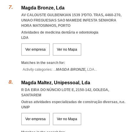
Magda Bronze, Lda
AV CALOUSTE GULBENKIAN 1539 3ºDTO. TRAS, 4460-270
,
UNIAO FREGUESIAS SAO MAMEDE INFESTA SENHORA
HORA MATOSINHOS
,
PORTO
Atividades de medicina dentária e odontologia
LDA
Ver empresa
Ver no Mapa
Matches in the search for:
Activity categories: ...
MAGDA BRONZE,
LDA
...
Magda Maltez, Unipessoal, Lda
R DA EIRA DO NÚNCIO LOTE E, 2150-142
,
GOLEGA
,
SANTAREM
Outras atividades especializadas de construção diversas, n.e.
UNIP
Ver empresa
Ver no Mapa