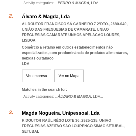
Activity categories: ...
PEDRO & MAGDA,
LDA
...
Álvaro & Magda, Lda
AL DOUTOR FRANCISCO SÁ CARNEIRO 7 2ºDTO., 2680-040,
UNIÃO DAS FREGUESIAS DE CAMARATE
,
UNIAO
FREGUESIAS CAMARATE UNHOS APELACAO LOURES
,
LISBOA
Comércio a retalho em outros estabelecimentos não
especializados, com predominância de produtos alimentares,
bebidas ou tabaco
LDA
Ver empresa
Ver no Mapa
Matches in the search for:
Activity categories: ...
ÁLVARO & MAGDA,
LDA
...
Magda Nogueira, Unipessoal, Lda
R DOUTOR RAÚL RÊGO LOTE 36, 2925-135
,
UNIAO
FREGUESIAS AZEITAO SAO LOURENCO SIMAO SETUBAL
,
SETUBAL