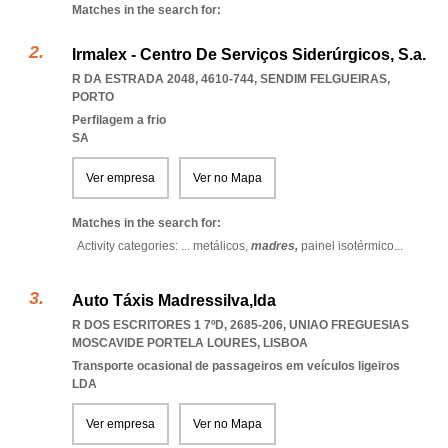
Matches in the search for:
Irmalex - Centro De Serviços Siderúrgicos, S.a.
R DA ESTRADA 2048, 4610-744
,
SENDIM FELGUEIRAS
,
PORTO
Perfilagem a frio
SA
Ver empresa
Ver no Mapa
Matches in the search for:
Activity categories: ...
metálicos,
madres,
painel isotérmico
...
Auto Táxis Madressilva,lda
R DOS ESCRITORES 1 7ºD, 2685-206
,
UNIAO FREGUESIAS
MOSCAVIDE PORTELA LOURES
,
LISBOA
Transporte ocasional de passageiros em veículos ligeiros
LDA
Ver empresa
Ver no Mapa