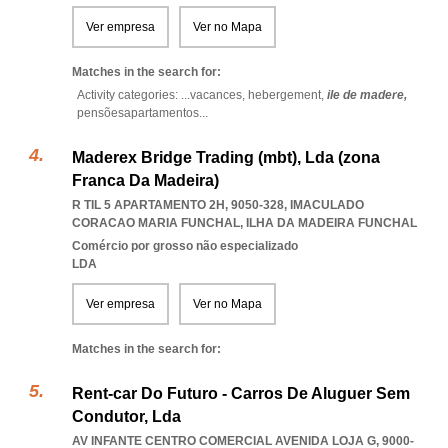
Ver empresa
Ver no Mapa
Matches in the search for:
Activity categories: ...
vacances,
hebergement,
ile de madere,
pensõesapartamentos
...
Maderex Bridge Trading (mbt), Lda (zona
Franca Da Madeira)
R TIL 5 APARTAMENTO 2H, 9050-328
,
IMACULADO
CORACAO MARIA FUNCHAL
,
ILHA DA MADEIRA FUNCHAL
Comércio por grosso não especializado
LDA
Ver empresa
Ver no Mapa
Matches in the search for:
Rent-car Do Futuro - Carros De Aluguer Sem
Condutor, Lda
AV INFANTE CENTRO COMERCIAL AVENIDA LOJA G, 9000-