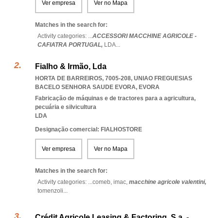
Ver empresa
Ver no Mapa
Matches in the search for:
Activity categories: ...
ACCESSORI MACCHINE AGRICOLE -
CAFIATRA PORTUGAL,
LDA
...
Fialho & Irmão, Lda
HORTA DE BARREIROS, 7005-208
,
UNIAO FREGUESIAS
BACELO SENHORA SAUDE EVORA
,
EVORA
Fabricação de máquinas e de tractores para a agricultura,
pecuária e silvicultura
LDA
Designação comercial: FIALHOSTORE
Ver empresa
Ver no Mapa
Matches in the search for:
Activity categories: ...
comeb,
imac,
macchine agricole valentini,
tomenzoli
...
Crédit Agricole Leasing & Factoring, S.a. -