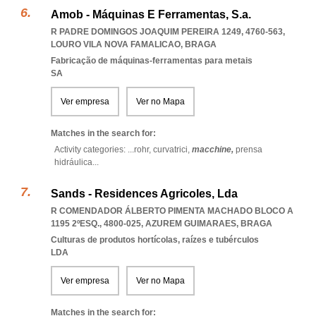
Amob - Máquinas E Ferramentas, S.a.
R PADRE DOMINGOS JOAQUIM PEREIRA 1249, 4760-563
,
LOURO VILA NOVA FAMALICAO
,
BRAGA
Fabricação de máquinas-ferramentas para metais
SA
Ver empresa
Ver no Mapa
Matches in the search for:
Activity categories: ...
rohr,
curvatrici,
macchine,
prensa
hidráulica
...
Sands - Residences Agricoles, Lda
R COMENDADOR ÁLBERTO PIMENTA MACHADO BLOCO A
1195 2ºESQ., 4800-025
,
AZUREM GUIMARAES
,
BRAGA
Culturas de produtos hortícolas, raízes e tubérculos
LDA
Ver empresa
Ver no Mapa
Matches in the search for: