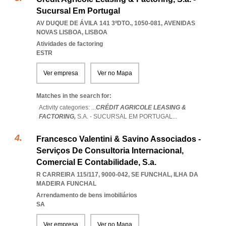
Sucursal Em Portugal
AV DUQUE DE ÁVILA 141 3ºDTO., 1050-081
,
AVENIDAS
NOVAS LISBOA
,
LISBOA
Atividades de factoring
ESTR
Ver empresa
Ver no Mapa
Matches in the search for:
Activity categories: ...
CRÉDIT AGRICOLE LEASING &
FACTORING,
S.A. - SUCURSAL EM PORTUGAL
...
Francesco Valentini & Savino Associados -
Serviços De Consultoria Internacional,
Comercial E Contabilidade, S.a.
R CARREIRA 115/117, 9000-042
,
SE FUNCHAL
,
ILHA DA
MADEIRA FUNCHAL
Arrendamento de bens imobiliários
SA
Ver empresa
Ver no Mapa