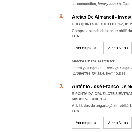
accomodation,
luxury homes,
Gard
Areias De Almancil - Inves
URB QUINTA VERDE LOTE 1/2, 813
Compra e venda de bens imobiliári
LDA
Ver empresa
Ver no Mapa
Matches in the search for:
Activity categories: ...
portugal,
algar
properties for sale,
townhouses
...
António José Franco De Nó
R PONTA DA CRUZ LOTE 8 ENTRADA
MADEIRA FUNCHAL
Atividades de angariação imobiliári
LDA
Ver empresa
Ver no Mapa