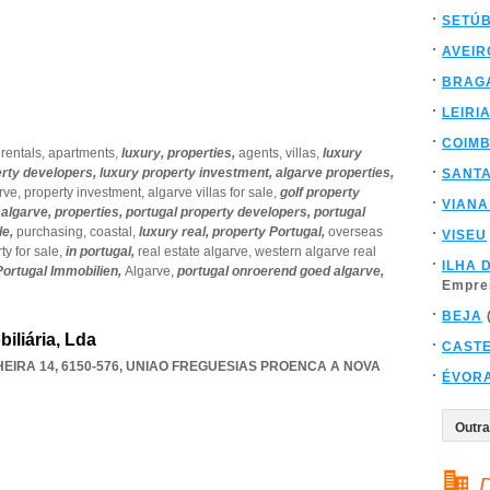
SETÚ
AVEIR
BRAG
LEIRI
COIM
,
rentals,
apartments,
luxury,
properties,
agents,
villas,
luxury
erty developers,
luxury property investment,
algarve properties,
SANT
arve,
property investment,
algarve villas for sale,
golf property
VIANA
 algarve,
properties,
portugal property developers,
portugal
le,
purchasing,
coastal,
luxury real,
property Portugal,
overseas
VISEU
ty for sale,
in portugal,
real estate algarve,
western algarve real
ILHA 
Portugal Immobilien,
Algarve,
portugal onroerend goed algarve,
Empre
BEJA
iliária, Lda
CAST
IRA 14, 6150-576
,
UNIAO FREGUESIAS PROENCA A NOVA
ÉVOR
D