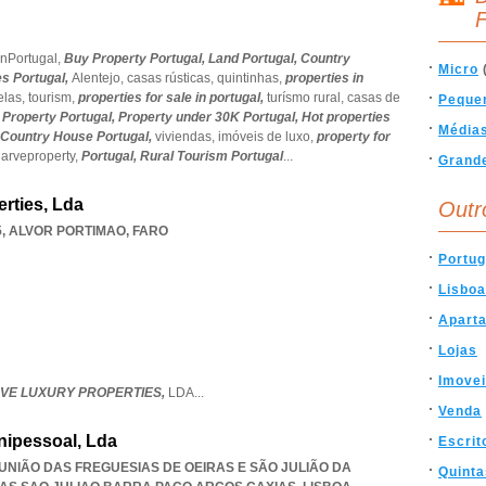
F
inPortugal,
Buy Property Portugal,
Land Portugal,
Country
Micro
es Portugal,
Alentejo,
casas rústicas,
quintinhas,
properties in
elas,
tourism,
properties for sale in portugal,
turísmo rural,
casas de
Peque
 Property Portugal,
Property under 30K Portugal,
Hot properties
Média
Country House Portugal,
viviendas,
imóveis de luxo,
property for
garveproperty,
Portugal,
Rural Tourism Portugal
...
Grand
erties, Lda
Outr
5
,
ALVOR PORTIMAO
,
FARO
Portug
Lisboa
Apart
Lojas
Imove
RVE LUXURY PROPERTIES,
LDA
...
Venda
nipessoal, Lda
Escrit
, UNIÃO DAS FREGUESIAS DE OEIRAS E SÃO JULIÃO DA
Quinta