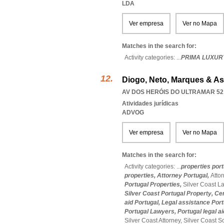
LDA
Ver empresa
Ver no Mapa
Matches in the search for:
Activity categories: ...
PRIMA LUXUR
Diogo, Neto, Marques & A
AV DOS HERÓIS DO ULTRAMAR 52 2
Atividades jurídicas
ADVOG
Ver empresa
Ver no Mapa
Matches in the search for:
Activity categories: ...
properties por
properties,
Attorney Portugal,
Atto
Portugal Properties,
Silver Coast L
Silver Coast Portugal Property,
Cen
aid Portugal,
Legal assistance Port
Portugal Lawyers,
Portugal legal a
Silver Coast Attorney,
Silver Coast So