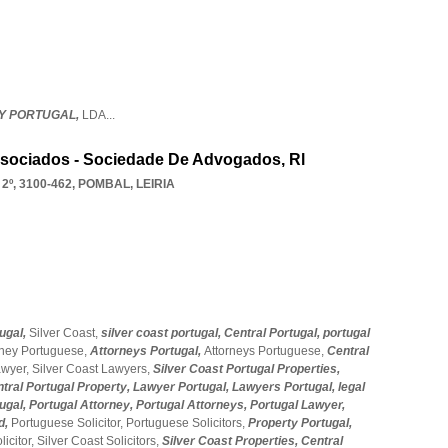
Y PORTUGAL,
LDA
...
ssociados - Sociedade De Advogados, Rl
º, 3100-462
,
POMBAL
,
LEIRIA
tugal,
Silver Coast,
silver coast portugal,
Central Portugal,
portugal
rney Portuguese,
Attorneys Portugal,
Attorneys Portuguese,
Central
awyer,
Silver Coast Lawyers,
Silver Coast Portugal Properties,
tral Portugal Property,
Lawyer Portugal,
Lawyers Portugal,
legal
ugal,
Portugal Attorney,
Portugal Attorneys,
Portugal Lawyer,
id,
Portuguese Solicitor,
Portuguese Solicitors,
Property Portugal,
licitor,
Silver Coast Solicitors,
Silver Coast Properties,
Central