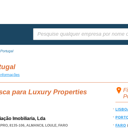
Pesquisar:
 Portugal
rtugal
informações
Fi
sca para Luxury Properties
P
LISBO
PORT
ação Imobiliaria, Lda
PRO, 8135-106
,
ALMANCIL LOULE
,
FARO
FARO