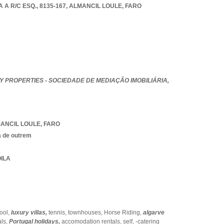
 A R/C ESQ., 8135-167
,
ALMANCIL LOULE
,
FARO
 PROPERTIES - SOCIEDADE DE MEDIAÇÃO IMOBILIÁRIA,
ANCIL LOULE
,
FARO
a de outrem
OILA
ool,
luxury villas,
tennis,
townhouses,
Horse Riding,
algarve
als,
Portugal holidays,
accomodation rentals,
self,
-catering