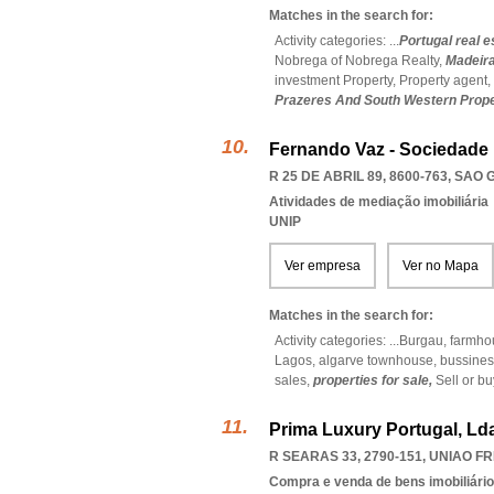
Matches in the search for:
Activity categories: ...
Portugal real e
Nobrega of Nobrega Realty,
Madeira
investment Property,
Property agent,
Prazeres And South Western Prope
Fernando Vaz - Sociedade 
R 25 DE ABRIL 89, 8600-763
,
SAO 
Atividades de mediação imobiliária
UNIP
Ver empresa
Ver no Mapa
Matches in the search for:
Activity categories: ...
Burgau,
farmho
Lagos,
algarve townhouse,
bussines
sales,
properties for sale,
Sell or bu
Prima Luxury Portugal, Ld
R SEARAS 33, 2790-151
,
UNIAO FR
Compra e venda de bens imobiliári