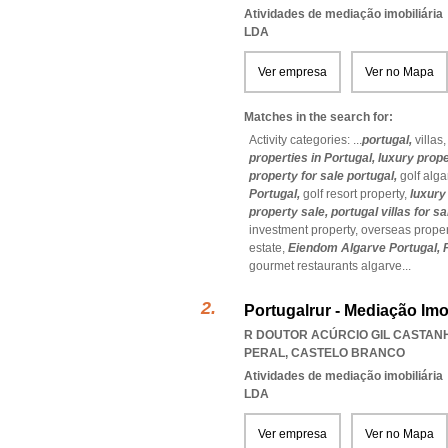
Atividades de mediação imobiliária
LDA
Ver empresa
Ver no Mapa
Matches in the search for:
Activity categories: ...
portugal,
villas
properties in Portugal,
luxury prop
property for sale portugal,
golf alg
Portugal,
golf resort property,
luxury
property sale,
portugal villas for sa
investment property,
overseas proper
estate,
Eiendom Algarve Portugal,
gourmet restaurants algarve
...
Portugalrur - Mediação Imob
R DOUTOR ACÚRCIO GIL CASTANHE
PERAL
,
CASTELO BRANCO
Atividades de mediação imobiliária
LDA
Ver empresa
Ver no Mapa