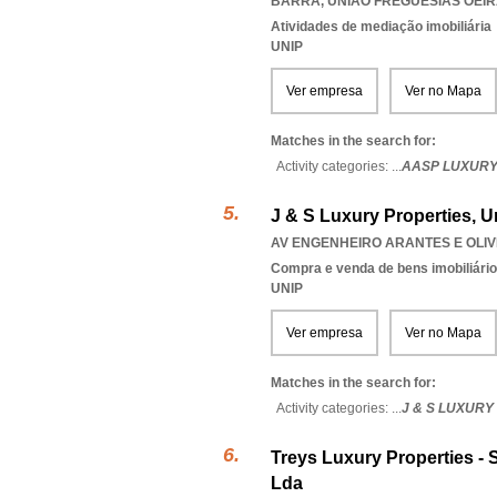
BARRA
,
UNIAO FREGUESIAS OEI
Atividades de mediação imobiliária
UNIP
Ver empresa
Ver no Mapa
Matches in the search for:
Activity categories: ...
AASP LUXURY
J & S Luxury Properties, U
AV ENGENHEIRO ARANTES E OLIVEI
Compra e venda de bens imobiliári
UNIP
Ver empresa
Ver no Mapa
Matches in the search for:
Activity categories: ...
J & S LUXURY
Treys Luxury Properties - 
Lda