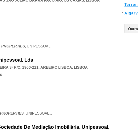
RAS SAO JULIAO BARRA PACO ARCOS CAXIAS
,
LISBOA
Terre
Algar
 PROPERTIES,
UNIPESSOAL
...
nipessoal, Lda
RA 3º R/C, 1900-221
,
AREEIRO LISBOA
,
LISBOA
os
 PROPERTIES,
UNIPESSOAL
...
Sociedade De Mediação Imobiliária, Unipessoal,