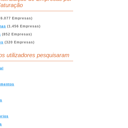
aturação
(6.077 Empresas)
nas
(1.456 Empresas)
s
(852 Empresas)
es
(320 Empresas)
os utilizadores pesquisaram
al
amentos
is
orios
s