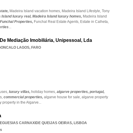
state,
Madeira Island vacation homes,
Madeira Island Lifestyle,
Tony
 Island luxury real,
Madeira Island luxury homes,
Madeira Island
Funchal Properties,
Funchal Real Estate Agents,
Estate in Calheta,
rties
...
De Mediação Imobiliária, Unipessoal, Lda
GONCALO LAGOS
,
FARO
uses,
luxury villas,
holiday homes,
algarve properties,
portugal,
s,
commercial properties,
algarve house for sale,
algarve property
y property in the Algarve
...
a
EGUESIAS CARNAXIDE QUEIJAS OEIRAS
,
LISBOA
os