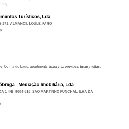
ening
...
timentos Turísticos, Lda
5-171
,
ALMANCIL LOULE
,
FARO
os
ve,
Quinta do Lago,
apartments,
luxury,
properties,
luxury villas,
brega - Mediação Imobiliária, Lda
 1 4ºB, 9004-516
,
SAO MARTINHO FUNCHAL
,
ILHA DA
a