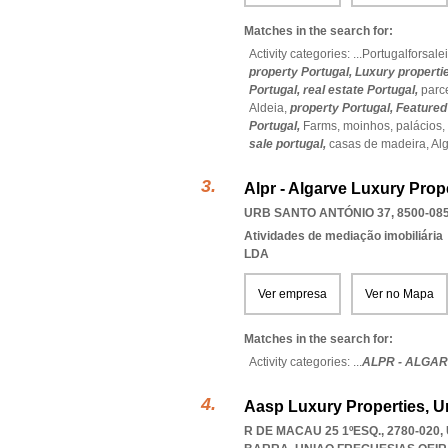
Matches in the search for:
Activity categories: ...
Portugalforsale
property Portugal,
Luxury properti
Portugal,
real estate Portugal,
parc
Aldeia,
property Portugal,
Featured
Portugal,
Farms,
moinhos,
palácios,
sale portugal,
casas de madeira,
Al
Alpr - Algarve Luxury Prop
URB SANTO ANTÓNIO 37, 8500-08
Atividades de mediação imobiliária
LDA
Ver empresa
Ver no Mapa
Matches in the search for:
Activity categories: ...
ALPR - ALGA
Aasp Luxury Properties, U
R DE MACAU 25 1ºESQ., 2780-020