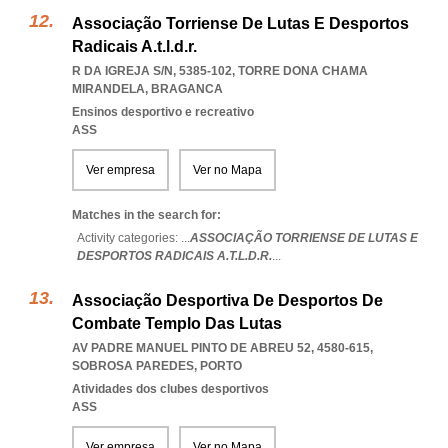
Associação Torriense De Lutas E Desportos
Radicais A.t.l.d.r.
R DA IGREJA S/N, 5385-102
,
TORRE DONA CHAMA
MIRANDELA
,
BRAGANCA
Ensinos desportivo e recreativo
ASS
Ver empresa
Ver no Mapa
Matches in the search for:
Activity categories: ...
ASSOCIAÇÃO TORRIENSE DE LUTAS E
DESPORTOS RADICAIS A.T.L.D.R.
...
Associação Desportiva De Desportos De
Combate Templo Das Lutas
AV PADRE MANUEL PINTO DE ABREU 52, 4580-615
,
SOBROSA PAREDES
,
PORTO
Atividades dos clubes desportivos
ASS
Ver empresa
Ver no Mapa