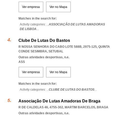
Ver empresa
Ver no Mapa
Matches in the search for:
Activity categories: ...
ASSOCIAÇÃO DE LUTAS AMADORAS
DE LISBOA
...
Clube De Lutas Do Bastos
R NOSSA SENHORA DO CABO LOTE 588B, 2975-125
,
QUINTA
CONDE SESIMBRA
,
SETUBAL
Outras atividades desportivas, n.e.
ASS
Ver empresa
Ver no Mapa
Matches in the search for:
Activity categories: ...
CLUBE DE LUTAS DO BASTOS
...
Associação De Lutas Amadoras De Braga
R DE CALDELAS 46, 4755-302
,
MARTIM BARCELOS
,
BRAGA
Outras atividades desportivas, n.e.