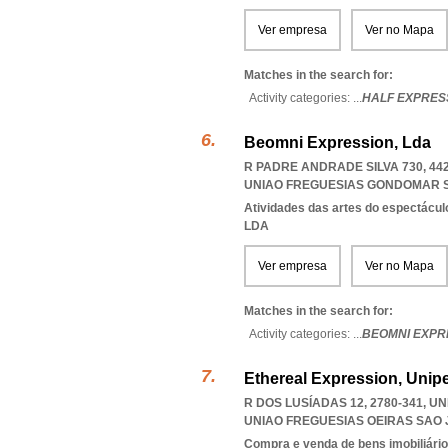
Ver empresa
Ver no Mapa
Matches in the search for:
Activity categories: ...
HALF EXPRES
Beomni Expression, Lda
R PADRE ANDRADE SILVA 730, 4
UNIAO FREGUESIAS GONDOMAR 
Atividades das artes do espectácul
LDA
Ver empresa
Ver no Mapa
Matches in the search for:
Activity categories: ...
BEOMNI EXPR
Ethereal Expression, Unip
R DOS LUSÍADAS 12, 2780-341, 
UNIAO FREGUESIAS OEIRAS SAO
Compra e venda de bens imobiliári