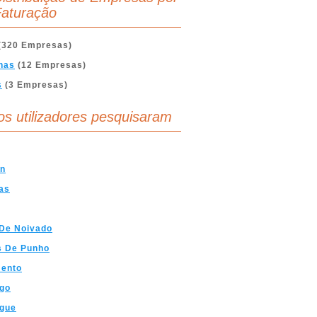
aturação
(320 Empresas)
nas
(12 Empresas)
s
(3 Empresas)
os utilizadores pesquisaram
on
as
 De Noivado
s De Punho
ento
ogo
ogue