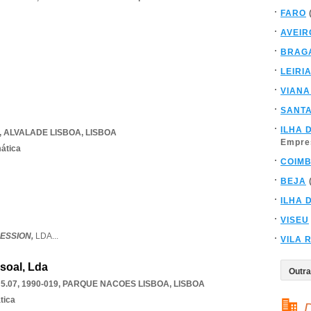
FARO
AVEIR
BRAG
LEIRI
VIANA
SANT
ILHA 
,
ALVALADE LISBOA
,
LISBOA
Empre
mática
COIM
BEJA
ILHA 
VISEU
ESSION,
LDA
...
VILA 
ssoal, Lda
.07, 1990-019
,
PARQUE NACOES LISBOA
,
LISBOA
tica
D