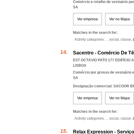
Comércio a retalho de vestuário pa
SA
Ver empresa
Ver no Mapa
Matches in the search for:
Activity categories: ...
social,
classe,
Sacentro - Comércio De Têx
EST OCTÁVIO PATO 177 EDIFÍCIO 
LISBOA
Comércio por grosso de vestuário 
SA
Designação comercial: SACOOR 
Ver empresa
Ver no Mapa
Matches in the search for:
Activity categories: ...
social,
classe,
Relax Expression - Serviç