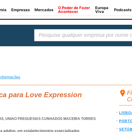
Pesquisar:
informações
F
ca para Love Expression
C
LISBO
55
,
UNIAO FREGUESIAS CUNHADOS MACEIRA TORRES
PORT
SETÚ
ra adultos, em estabelecimentos especializados