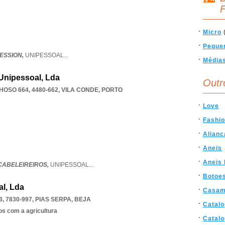
F
Micro
Peque
RESSION,
UNIPESSOAL
...
Média
 Unipessoal, Lda
Outr
SO 664, 4480-662
,
VILA CONDE
,
PORTO
Love
Fashi
Alianc
Aneis
Aneis
CABELEIREIROS,
UNIPESSOAL
...
Botoe
al, Lda
Casam
, 7830-997
,
PIAS SERPA
,
BEJA
Catal
os com a agricultura
Catal