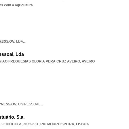
os com a agricultura
RESSION,
LDA
...
essoal, Lda
NIAO FREGUESIAS GLORIA VERA CRUZ AVEIRO
,
AVEIRO
PRESSION,
UNIPESSOAL
...
uário, S.a.
 EDIFÍCIO A, 2635-631
,
RIO MOURO SINTRA
,
LISBOA