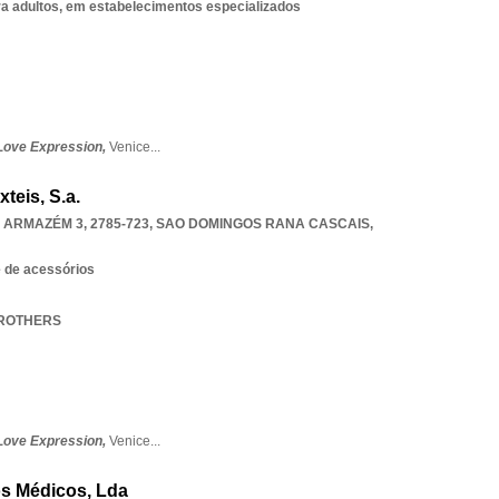
ra adultos, em estabelecimentos especializados
Love Expression,
Venice
...
teis, S.a.
A ARMAZÉM 3, 2785-723
,
SAO DOMINGOS RANA CASCAIS
,
e de acessórios
BROTHERS
Love Expression,
Venice
...
os Médicos, Lda