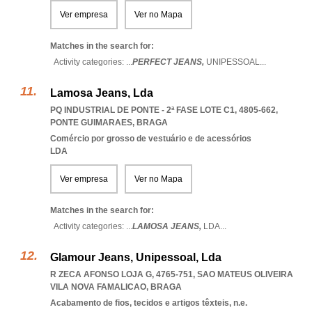
Ver empresa
Ver no Mapa
Matches in the search for:
Activity categories: ...
PERFECT JEANS,
UNIPESSOAL
...
Lamosa Jeans, Lda
PQ INDUSTRIAL DE PONTE - 2ª FASE LOTE C1, 4805-662
,
PONTE GUIMARAES
,
BRAGA
Comércio por grosso de vestuário e de acessórios
LDA
Ver empresa
Ver no Mapa
Matches in the search for:
Activity categories: ...
LAMOSA JEANS,
LDA
...
Glamour Jeans, Unipessoal, Lda
R ZECA AFONSO LOJA G, 4765-751
,
SAO MATEUS OLIVEIRA
VILA NOVA FAMALICAO
,
BRAGA
Acabamento de fios, tecidos e artigos têxteis, n.e.