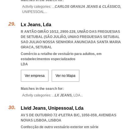
Matches in the search for:
Activity categories: ...
CARLOS GRANJA JEANS & CLÁSSICO,
UNIPESSOAL
...
Lx Jeans, Lda
R ANTÃO GIRÃO 10/12, 2900-228, UNIÃO DAS FREGUESIAS
DE SETUBAL (SÃO JULIÃO
,
UNIAO FREGUESIAS SETUBAL
SAO JULIAO NOSSA SENHORA ANUNCIADA SANTA MARIA
GRACA
,
SETUBAL
Comércio a retalho de vestuário para adultos, em
estabelecimentos especializados
LDA
Ver empresa
Ver no Mapa
Matches in the search for:
Activity categories: ...
LX JEANS,
LDA
...
Livid Jeans, Unipessoal, Lda
AV 5 DE OUTUBRO 72 4ºLETRA B/C, 1050-059
,
AVENIDAS
NOVAS LISBOA
,
LISBOA
Confecção de outro vestuário exterior em série