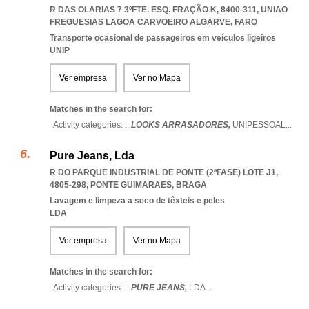
R DAS OLARIAS 7 3ºFTE. ESQ. FRAÇÃO K, 8400-311
,
UNIAO
FREGUESIAS LAGOA CARVOEIRO ALGARVE
,
FARO
Transporte ocasional de passageiros em veículos ligeiros
UNIP
Ver empresa
Ver no Mapa
Matches in the search for:
Activity categories: ...
LOOKS ARRASADORES,
UNIPESSOAL
...
Pure Jeans, Lda
R DO PARQUE INDUSTRIAL DE PONTE (2ªFASE) LOTE J1,
4805-298
,
PONTE GUIMARAES
,
BRAGA
Lavagem e limpeza a seco de têxteis e peles
LDA
Ver empresa
Ver no Mapa
Matches in the search for:
Activity categories: ...
PURE JEANS,
LDA
...