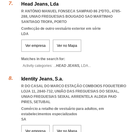
Head Jeans, Lda
R ANTÓNIO MANUEL FONSECA SAMPAIO 86 2ºDTO., 4785-
288
,
UNIAO FREGUESIAS BOUGADO SAO MARTINHO
SANTIAGO TROFA
,
PORTO
Confecção de outro vestuário exterior em série
LDA
Ver empresa
Ver no Mapa
Matches in the search for:
Activity categories: ...
HEAD JEANS,
LDA
...
Identity Jeans, S.a.
R DO CASAL DO MARCO ESTAÇÃO COMBOIOS FOGUETEIRO
LOJA 11, 2840-732, UNIÃO DAS FREGUESIAS DO SEIXAL
,
UNIAO FREGUESIAS SEIXAL ARRENTELA ALDEIA PAIO
PIRES
,
SETUBAL
Comércio a retalho de vestuário para adultos, em
estabelecimentos especializados
SA
Ver empresa
Ver no Mapa