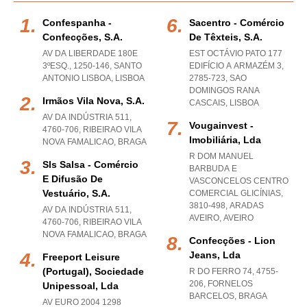
Confespanha -
Sacentro - Comércio
Confecções, S.a.
De Têxteis, S.a.
AV DA LIBERDADE 180E
EST OCTÁVIO PATO 177
3ºESQ., 1250-146
,
SANTO
EDIFÍCIO A ARMAZÉM 3,
ANTONIO LISBOA
,
LISBOA
2785-723
,
SAO
DOMINGOS RANA
Irmãos Vila Nova, S.a.
CASCAIS
,
LISBOA
AV DA INDÚSTRIA 511,
Vougainvest -
4760-706
,
RIBEIRAO VILA
Imobiliária, Lda
NOVA FAMALICAO
,
BRAGA
R DOM MANUEL
Sls Salsa - Comércio
BARBUDA E
E Difusão De
VASCONCELOS CENTRO
Vestuário, S.a.
COMERCIAL GLICÍNIAS,
3810-498
,
ARADAS
AV DA INDÚSTRIA 511,
AVEIRO
,
AVEIRO
4760-706
,
RIBEIRAO VILA
NOVA FAMALICAO
,
BRAGA
Confecções - Lion
Jeans, Lda
Freeport Leisure
(portugal), Sociedade
R DO FERRO 74, 4755-
206
,
FORNELOS
Unipessoal, Lda
BARCELOS
,
BRAGA
AV EURO 2004 1298