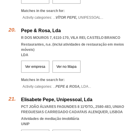
Matches in the search for:
Activity categories: ...
VÍTOR PEPE,
UNIPESSOAL
...
Pepe & Rosa, Lda
R DOS MOUROS 7, 6110-170
,
VILA REI
,
CASTELO BRANCO
Restaurantes, n.e. (inclui atividades de restauração em meios
móveis)
LDA
Ver empresa
Ver no Mapa
Matches in the search for:
Activity categories: ...
PEPE & ROSA,
LDA
...
Elisabete Pepe, Unipessoal, Lda
PCT JOÃO ÁLVARES FAGUNDES 8 11ºDTO., 2580-483
,
UNIAO
FREGUESIAS CARREGADO CADAFAIS ALENQUER
,
LISBOA
Atividades de mediação imobiliária
UNIP