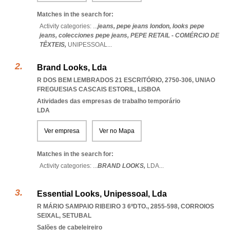
Matches in the search for:
Activity categories: ...
jeans,
pepe jeans london,
looks pepe
jeans,
colecciones pepe jeans,
PEPE RETAIL - COMÉRCIO DE
TÊXTEIS,
UNIPESSOAL
...
Brand Looks, Lda
R DOS BEM LEMBRADOS 21 ESCRITÓRIO, 2750-306
,
UNIAO
FREGUESIAS CASCAIS ESTORIL
,
LISBOA
Atividades das empresas de trabalho temporário
LDA
Ver empresa
Ver no Mapa
Matches in the search for:
Activity categories: ...
BRAND LOOKS,
LDA
...
Essential Looks, Unipessoal, Lda
R MÁRIO SAMPAIO RIBEIRO 3 6ºDTO., 2855-598
,
CORROIOS
SEIXAL
,
SETUBAL
Salões de cabeleireiro