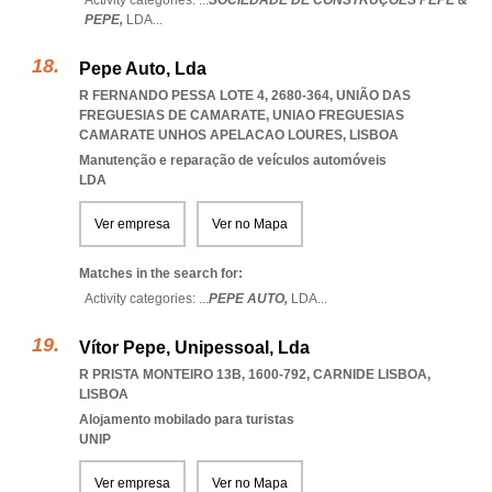
Activity categories: ...
SOCIEDADE DE CONSTRUÇÕES PEPE &
PEPE,
LDA
...
Pepe Auto, Lda
R FERNANDO PESSA LOTE 4, 2680-364, UNIÃO DAS
FREGUESIAS DE CAMARATE
,
UNIAO FREGUESIAS
CAMARATE UNHOS APELACAO LOURES
,
LISBOA
Manutenção e reparação de veículos automóveis
LDA
Ver empresa
Ver no Mapa
Matches in the search for:
Activity categories: ...
PEPE AUTO,
LDA
...
Vítor Pepe, Unipessoal, Lda
R PRISTA MONTEIRO 13B, 1600-792
,
CARNIDE LISBOA
,
LISBOA
Alojamento mobilado para turistas
UNIP
Ver empresa
Ver no Mapa