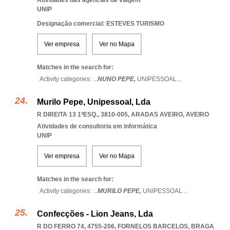
Atividades das agências de viagem
UNIP
Designação comercial: ESTEVES TURISMO
Ver empresa
Ver no Mapa
Matches in the search for:
Activity categories: ...
NUNO PEPE,
UNIPESSOAL
...
Murilo Pepe, Unipessoal, Lda
R DIREITA 13 1ºESQ., 3810-005
,
ARADAS AVEIRO
,
AVEIRO
Atividades de consultoria em informática
UNIP
Ver empresa
Ver no Mapa
Matches in the search for:
Activity categories: ...
MURILO PEPE,
UNIPESSOAL
...
Confecções - Lion Jeans, Lda
R DO FERRO 74, 4755-206
,
FORNELOS BARCELOS
,
BRAGA