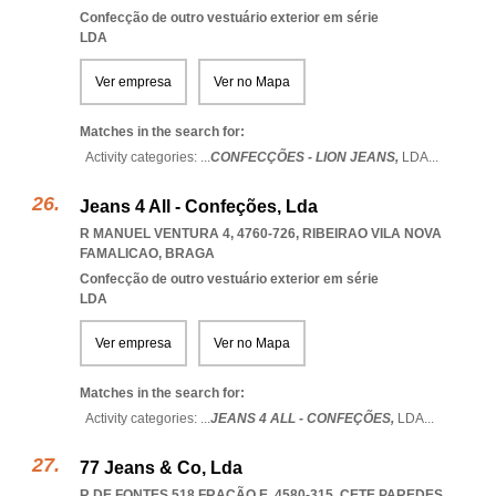
Confecção de outro vestuário exterior em série
LDA
Ver empresa
Ver no Mapa
Matches in the search for:
Activity categories: ...
CONFECÇÕES - LION JEANS,
LDA
...
Jeans 4 All - Confeções, Lda
R MANUEL VENTURA 4, 4760-726
,
RIBEIRAO VILA NOVA
FAMALICAO
,
BRAGA
Confecção de outro vestuário exterior em série
LDA
Ver empresa
Ver no Mapa
Matches in the search for:
Activity categories: ...
JEANS 4 ALL - CONFEÇÕES,
LDA
...
77 Jeans & Co, Lda
R DE FONTES 518 FRAÇÃO E, 4580-315
,
CETE PAREDES
,