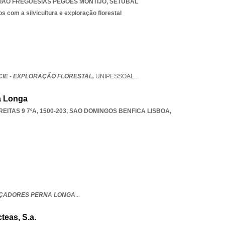
IAO FREGUESIAS PEGOES MONTIJO
,
SETUBAL
s com a silvicultura e exploração florestal
CIE - EXPLORAÇÃO FLORESTAL,
UNIPESSOAL
...
a Longa
ITAS 9 7ºA, 1500-203
,
SAO DOMINGOS BENFICA LISBOA
,
AÇADORES PERNA LONGA
...
teas, S.a.