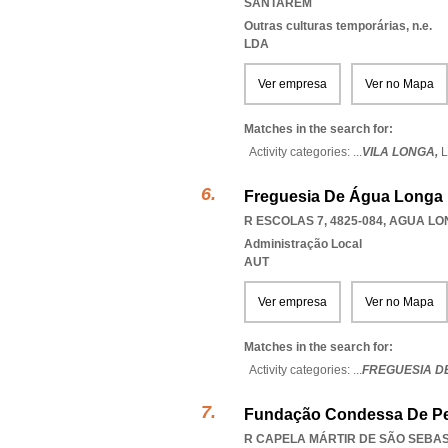
SANTAREM
Outras culturas temporárias, n.e.
LDA
Ver empresa
Ver no Mapa
Matches in the search for:
Activity categories: ...
VILA LONGA,
Freguesia De Água Longa
R ESCOLAS 7, 4825-084
,
AGUA LO
Administração Local
AUT
Ver empresa
Ver no Mapa
Matches in the search for:
Activity categories: ...
FREGUESIA D
Fundação Condessa De P
R CAPELA MÁRTIR DE SÃO SEBAST