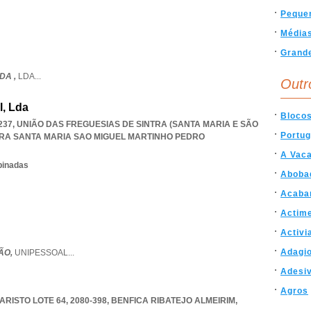
Peque
Média
Grand
DA ,
LDA
...
Outr
l, Lda
Bloco
-237, UNIÃO DAS FREGUESIAS DE SINTRA (SANTA MARIA E SÃO
Portug
TRA SANTA MARIA SAO MIGUEL MARTINHO PEDRO
A Vaca
binadas
Aboba
Acaba
Actime
Activi
Adagi
ÃO,
UNIPESSOAL
...
Adesi
Agros
ISTO LOTE 64, 2080-398
,
BENFICA RIBATEJO ALMEIRIM
,