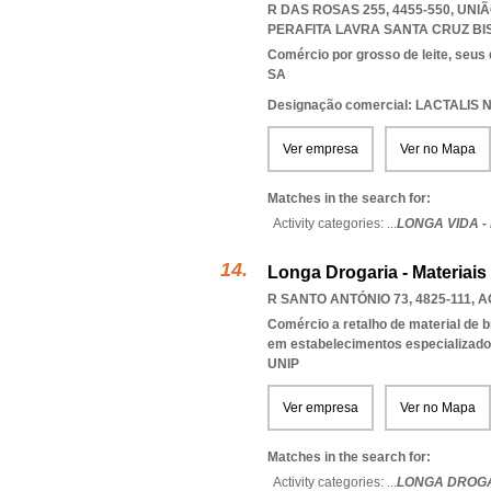
R DAS ROSAS 255, 4455-550, UN
PERAFITA LAVRA SANTA CRUZ B
Comércio por grosso de leite, seus
SA
Designação comercial: LACTALI
Ver empresa
Ver no Mapa
Matches in the search for:
Activity categories: ...
LONGA VIDA -
Longa Drogaria - Materiai
R SANTO ANTÓNIO 73, 4825-111
,
A
Comércio a retalho de material de br
em estabelecimentos especializad
UNIP
Ver empresa
Ver no Mapa
Matches in the search for:
Activity categories: ...
LONGA DROGA