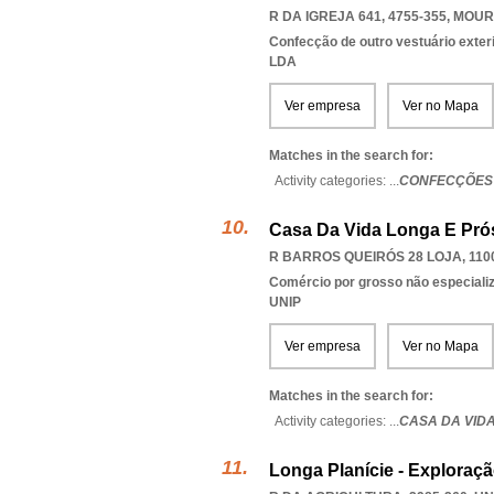
R DA IGREJA 641, 4755-355
,
MOUR
Confecção de outro vestuário exter
LDA
Ver empresa
Ver no Mapa
Matches in the search for:
Activity categories: ...
CONFECÇÕES L
Casa Da Vida Longa E Prós
R BARROS QUEIRÓS 28 LOJA, 110
Comércio por grosso não especiali
UNIP
Ver empresa
Ver no Mapa
Matches in the search for:
Activity categories: ...
CASA DA VID
Longa Planície - Exploraçã