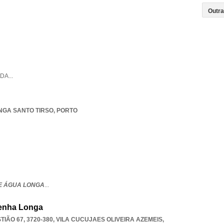
LDA
...
NGA SANTO TIRSO
,
PORTO
E ÁGUA LONGA
...
enha Longa
IÃO 67, 3720-380
,
VILA CUCUJAES OLIVEIRA AZEMEIS
,