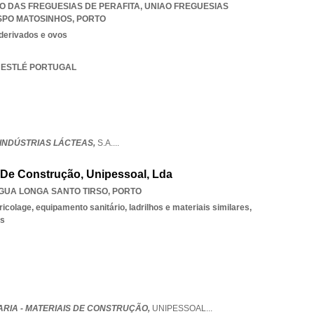
IÃO DAS FREGUESIAS DE PERAFITA
,
UNIAO FREGUESIAS
ISPO MATOSINHOS
,
PORTO
 derivados e ovos
S NESTLÉ PORTUGAL
 INDÚSTRIAS LÁCTEAS,
S.A.
...
s De Construção, Unipessoal, Lda
GUA LONGA SANTO TIRSO
,
PORTO
icolage, equipamento sanitário, ladrilhos e materiais similares,
os
RIA - MATERIAIS DE CONSTRUÇÃO,
UNIPESSOAL
...