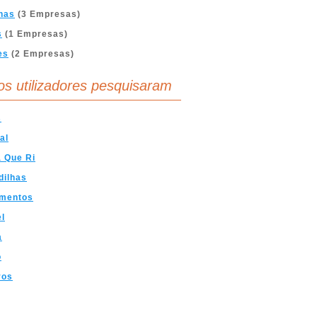
nas
(3 Empresas)
s
(1 Empresas)
es
(2 Empresas)
os utilizadores pesquisaram
s
al
 Que Ri
dilhas
mentos
l
a
o
vos