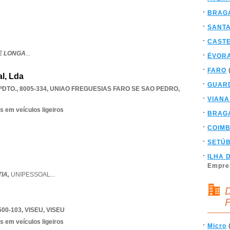
BRAG
SANT
CAST
E LONGA
...
ÉVOR
FARO
l, Lda
GUAR
DTO., 8005-334
,
UNIAO FREGUESIAS FARO SE SAO PEDRO
,
VIANA
s em veículos ligeiros
BRAG
COIM
SETÚ
ILHA 
Empre
IA,
UNIPESSOAL
...
D
F
500-103
,
VISEU
,
VISEU
s em veículos ligeiros
Micro