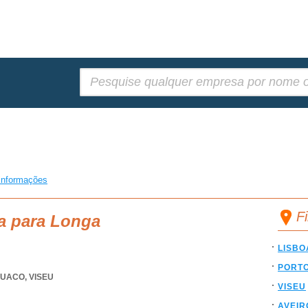
Pesquisar:
informações
F
a para Longa
LISBO
PORT
BUACO
,
VISEU
VISEU
AVEIR