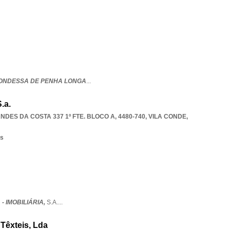
ONDESSA DE PENHA LONGA
...
.a.
ES DA COSTA 337 1º FTE. BLOCO A, 4480-740
,
VILA CONDE
,
os
- IMOBILIÁRIA,
S.A.
...
Têxteis, Lda