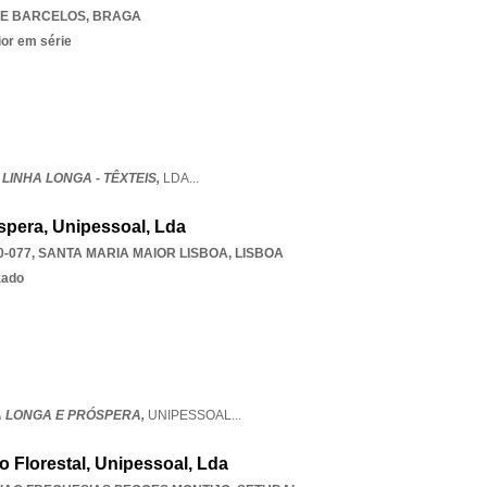
E BARCELOS
,
BRAGA
ior em série
INHA LONGA - TÊXTEIS,
LDA
...
pera, Unipessoal, Lda
0-077
,
SANTA MARIA MAIOR LISBOA
,
LISBOA
zado
A LONGA E PRÓSPERA,
UNIPESSOAL
...
o Florestal, Unipessoal, Lda