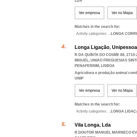
LDA
Ver empresa
Ver no Mapa
Matches in the search for:
Activity categories: ...
LONGA CORRI
Longa Ligação, Unipessoa
R DA QUINTA DO COSME 88, 2710
MIGUEL
,
UNIAO FREGUESIAS SIN
PENAFERRIM
,
LISBOA
Agricultura e produção animal com
UNIP
Ver empresa
Ver no Mapa
Matches in the search for:
Activity categories: ...
LONGA LIGAÇ
Vila Longa, Lda
R DOUTOR MANUEL MARNECO EVAR