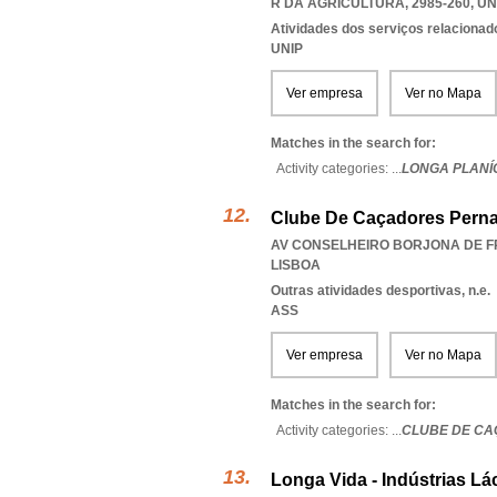
R DA AGRICULTURA, 2985-260
,
UN
Atividades dos serviços relacionado
UNIP
Ver empresa
Ver no Mapa
Matches in the search for:
Activity categories: ...
LONGA PLANÍ
Clube De Caçadores Pern
AV CONSELHEIRO BORJONA DE FRE
LISBOA
Outras atividades desportivas, n.e.
ASS
Ver empresa
Ver no Mapa
Matches in the search for:
Activity categories: ...
CLUBE DE C
Longa Vida - Indústrias Lác