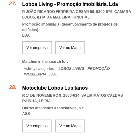
Lobos Living - Promoção Imobiliária, Lda
R JOÃO RICARDO FERREIRA CÉSAR 56, 9300-076
,
CAMARA
LOBOS
,
ILHA DA MADEIRA FUNCHAL
Promoção imobiliária (desenvolvimento de projetos de
edifícios)
LDA
Ver empresa
Ver no Mapa
Matches in the search for:
Activity categories: ...
LOBOS LIVING - PROMOÇÃO
IMOBILIÁRIA,
LDA
...
Motoclube Lobos Lusitanos
R 1º DE NOVEMBRO 9, 2500-634
,
SALIR MATOS CALDAS
RAINHA
,
LEIRIA
Outras atividades associativas, n.e.
ASS
Ver empresa
Ver no Mapa