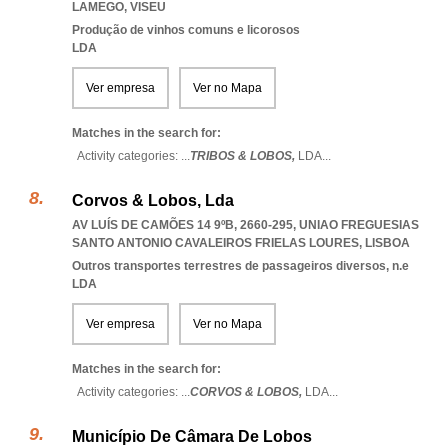
LAMEGO
,
VISEU
Produção de vinhos comuns e licorosos
LDA
Ver empresa
Ver no Mapa
Matches in the search for:
Activity categories: ...
TRIBOS & LOBOS,
LDA
...
Corvos & Lobos, Lda
AV LUÍS DE CAMÕES 14 9ºB, 2660-295
,
UNIAO FREGUESIAS
SANTO ANTONIO CAVALEIROS FRIELAS LOURES
,
LISBOA
Outros transportes terrestres de passageiros diversos, n.e
LDA
Ver empresa
Ver no Mapa
Matches in the search for:
Activity categories: ...
CORVOS & LOBOS,
LDA
...
Município De Câmara De Lobos