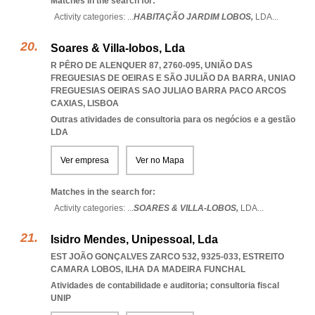
Matches in the search for:
Activity categories: ...
HABITAÇÃO JARDIM LOBOS,
LDA
...
Soares & Villa-lobos, Lda
R PÊRO DE ALENQUER 87, 2760-095, UNIÃO DAS
FREGUESIAS DE OEIRAS E SÃO JULIÃO DA BARRA
,
UNIAO
FREGUESIAS OEIRAS SAO JULIAO BARRA PACO ARCOS
CAXIAS
,
LISBOA
Outras atividades de consultoria para os negócios e a gestão
LDA
Ver empresa
Ver no Mapa
Matches in the search for:
Activity categories: ...
SOARES & VILLA-LOBOS,
LDA
...
Isidro Mendes, Unipessoal, Lda
EST JOÃO GONÇALVES ZARCO 532, 9325-033
,
ESTREITO
CAMARA LOBOS
,
ILHA DA MADEIRA FUNCHAL
Atividades de contabilidade e auditoria; consultoria fiscal
UNIP