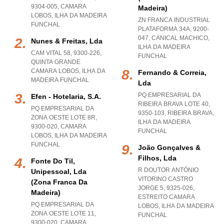
9304-005
,
CAMARA
Madeira)
LOBOS
,
ILHA DA MADEIRA
ZN FRANCA INDUSTRIAL
FUNCHAL
PLATAFORMA 34A, 9200-
047
,
CANICAL MACHICO
,
Nunes & Freitas, Lda
ILHA DA MADEIRA
CAM VITAL 58, 9300-226
,
FUNCHAL
QUINTA GRANDE
CAMARA LOBOS
,
ILHA DA
Fernando & Correia,
MADEIRA FUNCHAL
Lda
PQ EMPRESARIAL DA
Efen - Hotelaria, S.a.
RIBEIRA BRAVA LOTE 40,
PQ EMPRESARIAL DA
9350-103
,
RIBEIRA BRAVA
,
ZONA OESTE LOTE 8R,
ILHA DA MADEIRA
9300-020
,
CAMARA
FUNCHAL
LOBOS
,
ILHA DA MADEIRA
FUNCHAL
João Gonçalves &
Filhos, Lda
Fonte Do Til,
R DOUTOR ANTÓNIO
Unipessoal, Lda
VITORINO CASTRO
(zona Franca Da
JORGE 5, 9325-026
,
Madeira)
ESTREITO CAMARA
PQ EMPRESARIAL DA
LOBOS
,
ILHA DA MADEIRA
ZONA OESTE LOTE 11,
FUNCHAL
9300-020
,
CAMARA