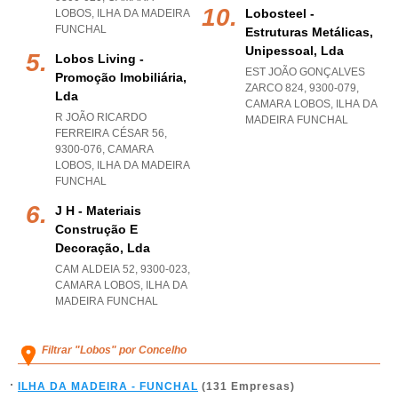
Lobosteel -
LOBOS
,
ILHA DA MADEIRA
FUNCHAL
Estruturas Metálicas,
Unipessoal, Lda
Lobos Living -
EST JOÃO GONÇALVES
Promoção Imobiliária,
ZARCO 824, 9300-079
,
Lda
CAMARA LOBOS
,
ILHA DA
R JOÃO RICARDO
MADEIRA FUNCHAL
FERREIRA CÉSAR 56,
9300-076
,
CAMARA
LOBOS
,
ILHA DA MADEIRA
FUNCHAL
J H - Materiais
Construção E
Decoração, Lda
CAM ALDEIA 52, 9300-023
,
CAMARA LOBOS
,
ILHA DA
MADEIRA FUNCHAL
Filtrar "Lobos" por Concelho
ILHA DA MADEIRA - FUNCHAL
(131 Empresas)