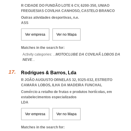
R CIDADE DO FUNDÃO LOTE 6 CV, 6200-350
,
UNIAO
FREGUESIAS COVILHA CANHOSO
,
CASTELO BRANCO
Outras atividades desportivas, n.e.
ASS
Ver empresa
Ver no Mapa
Matches in the search for:
Activity categories: ...
MOTOCLUBE DA COVILHÃ LOBOS DA
NEVE
...
Rodrigues & Barros, Lda
R JOÃO AUGUSTO ORNELAS 32, 9325-032
,
ESTREITO
CAMARA LOBOS
,
ILHA DA MADEIRA FUNCHAL
Comércio a retalho de frutas e produtos hortícolas, em
estabelecimentos especializados
LDA
Ver empresa
Ver no Mapa
Matches in the search for: