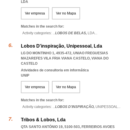
LDA
Ver empresa
Ver no Mapa
Matches in the search for:
Activity categories: ...
LOBOS DE BELAS,
LDA
...
Lobos D'inspiração, Unipessoal, Lda
LG DO MONTINHO 1, 4935-472
,
UNIAO FREGUESIAS
MAZAREFES VILA FRIA VIANA CASTELO
,
VIANA DO
CASTELO
Atividades de consultoria em informática
UNIP
Ver empresa
Ver no Mapa
Matches in the search for:
Activity categories: ...
LOBOS D'INSPIRAÇÃO,
UNIPESSOAL
...
Tribos & Lobos, Lda
QTA SANTO ANTÓNIO 19, 5100-503
,
FERREIROS AVOES