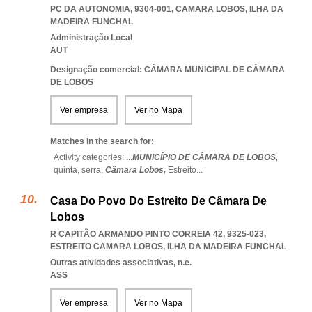
PC DA AUTONOMIA, 9304-001
,
CAMARA LOBOS
,
ILHA DA
MADEIRA FUNCHAL
Administração Local
AUT
Designação comercial: CÂMARA MUNICIPAL DE CÂMARA
DE LOBOS
Ver empresa
Ver no Mapa
Matches in the search for:
Activity categories: ...
MUNICÍPIO DE CÂMARA DE LOBOS,
quinta,
serra,
Câmara Lobos,
Estreito
...
Casa Do Povo Do Estreito De Câmara De
Lobos
R CAPITÃO ARMANDO PINTO CORREIA 42, 9325-023
,
ESTREITO CAMARA LOBOS
,
ILHA DA MADEIRA FUNCHAL
Outras atividades associativas, n.e.
ASS
Ver empresa
Ver no Mapa