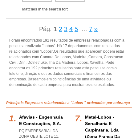
Matches in the search for:
Pág.
1
2
3
4
5
...
7
»
Foram encontrados 192 resultados de empresas relacionadas com a
pesquisa realizada "Lobos". Há 17 departamentos com resultados
relacionados com "Lobos".Os resultados que aparecem podem estar
relacionados com Camara De Lobos, Madeira, Camara, Construcao
Civil, Dnn, Dotnetnuke, Ilha Da Madeira, Lobos, Xavelha. Pode
encontrar os 192 primeiros resultados para esta pesquisa com o
telefone, direção e outros dados comerciais e financeiros das
empresas. Baseamos em coincidências de uma atividade ou
denominação de cada empresa para mostrar esses resultados.
Principais Empresas relacionadas a "Lobos " ordenados por cobrança
Afavias - Engenharia
Metal-Lobos -
E Construções, S.a.
Serralharia E
Carpintaria, Lda
PQ EMPRESARIAL DA
(zona Franca Da
ZONA OESTE LOTE 11,