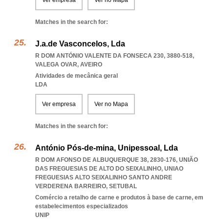
Ver empresa
Ver no Mapa
Matches in the search for:
J.a.de Vasconcelos, Lda
R DOM ANTÓNIO VALENTE DA FONSECA 230, 3880-518
,
VALEGA OVAR
,
AVEIRO
Atividades de mecânica geral
LDA
Ver empresa
Ver no Mapa
Matches in the search for:
António Pós-de-mina, Unipessoal, Lda
R DOM AFONSO DE ALBUQUERQUE 38, 2830-176, UNIÃO
DAS FREGUESIAS DE ALTO DO SEIXALINHO
,
UNIAO
FREGUESIAS ALTO SEIXALINHO SANTO ANDRE
VERDERENA BARREIRO
,
SETUBAL
Comércio a retalho de carne e produtos à base de carne, em
estabelecimentos especializados
UNIP