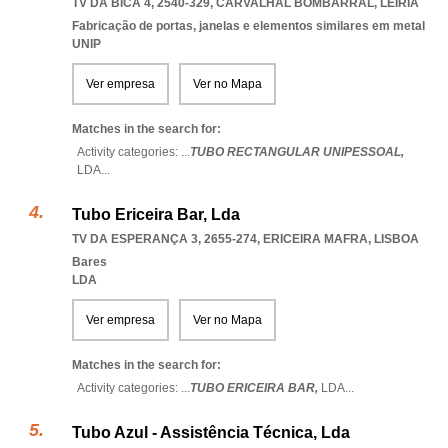
TV DA BICA 4, 2540-329
,
CARVALHAL BOMBARRAL
,
LEIRIA
Fabricação de portas, janelas e elementos similares em metal
UNIP
Ver empresa
Ver no Mapa
Matches in the search for:
Activity categories: ...
TUBO RECTANGULAR UNIPESSOAL,
LDA
...
Tubo Ericeira Bar, Lda
TV DA ESPERANÇA 3, 2655-274
,
ERICEIRA MAFRA
,
LISBOA
Bares
LDA
Ver empresa
Ver no Mapa
Matches in the search for:
Activity categories: ...
TUBO ERICEIRA BAR,
LDA
...
Tubo Azul - Assistência Técnica, Lda