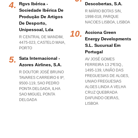
Rgvs Ibérica -
Descobertas, S.a.
Sociedade Ibérica De
R MÁRIO BOTAS S/N,
Produção De Artigos
1998-018
,
PARQUE
NACOES LISBOA
,
LISBOA
De Desporto,
Unipessoal, Lda
Acciona Green
R CENTRAL DE MANDIM,
Energy Developments
4475-023
,
CASTELO MAIA
,
S.l. Sucursal Em
PORTO
Portugal
Sata Internacional -
AV JOSÉ GOMES
Azores Airlines, S.a.
FERREIRA 13 2ºESQ.,
1495-139, UNIÃO DAS
R DOUTOR JOSÉ BRUNO
FREGUESIAS DE ALGES
,
TAVARES CARREIRO 6 9º,
UNIAO FREGUESIAS
9500-119
,
SAO PEDRO
ALGES LINDA A VELHA
PONTA DELGADA
,
ILHA
CRUZ QUEBRADA
SAO MIGUEL PONTA
DAFUNDO OEIRAS
,
DELGADA
LISBOA