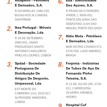
Alcapetro - Petróleos
Eda - Electricidade
E Derivados, S.a.
Dos Açores, S.a.
R DO MARUJO, 2380-220
,
R FRANCISCO PEREIRA
BUGALHOS ALCANENA
,
ATAÍDE 1, 9500-052
,
SANTAREM
PONTA DELGADA SAO
SEBASTIAO
,
ILHA SAO
Ikea Portugal - Móveis
MIGUEL PONTA DELGADA
E Decoração, Lda
Ilídio Mota - Petróleos
R 28 DE SETEMBRO,
E Derivados, Lda
2660-001
,
UNIAO
FREGUESIAS SANTO
MAR DO RIO CÁVADO 571,
ANTONIO CAVALEIROS
4720-539
,
LAGO AMARES
,
FRIELAS LOURES
,
LISBOA
BRAGA
Spdad - Sociedade
Ferpinta - Indústrias
Portuguesa De
De Tubos De Aço De
Distribuição De
Fernando Pinho
Artigos De Desporto,
Teixeira, S.a.
Unipessoal, Lda
R 13 DE JULHO 295, 3720-
011
,
CARREGOSA
EST MONTE DA
OLIVEIRA AZEMEIS
,
CABREIRA 1/1A, 2610-017
,
AVEIRO
ALFRAGIDE AMADORA
,
LISBOA
Hospital Cuf