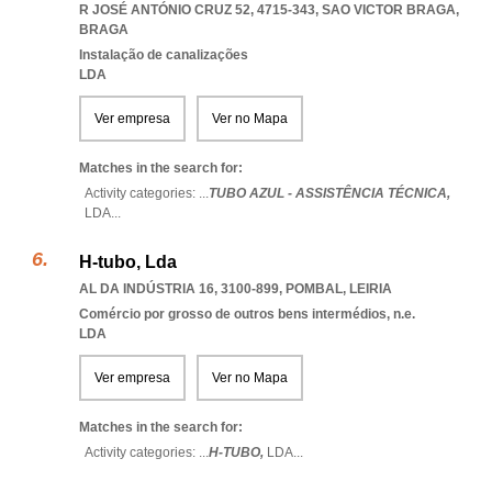
R JOSÉ ANTÓNIO CRUZ 52, 4715-343
,
SAO VICTOR BRAGA
,
BRAGA
Instalação de canalizações
LDA
Ver empresa
Ver no Mapa
Matches in the search for:
Activity categories: ...
TUBO AZUL - ASSISTÊNCIA TÉCNICA,
LDA
...
H-tubo, Lda
AL DA INDÚSTRIA 16, 3100-899
,
POMBAL
,
LEIRIA
Comércio por grosso de outros bens intermédios, n.e.
LDA
Ver empresa
Ver no Mapa
Matches in the search for:
Activity categories: ...
H-TUBO,
LDA
...