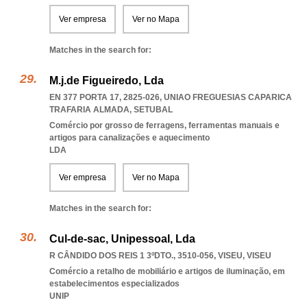
Ver empresa
Ver no Mapa
Matches in the search for:
M.j.de Figueiredo, Lda
EN 377 PORTA 17, 2825-026
,
UNIAO FREGUESIAS CAPARICA
TRAFARIA ALMADA
,
SETUBAL
Comércio por grosso de ferragens, ferramentas manuais e
artigos para canalizações e aquecimento
LDA
Ver empresa
Ver no Mapa
Matches in the search for:
Cul-de-sac, Unipessoal, Lda
R CÂNDIDO DOS REIS 1 3ºDTO., 3510-056
,
VISEU
,
VISEU
Comércio a retalho de mobiliário e artigos de iluminação, em
estabelecimentos especializados
UNIP