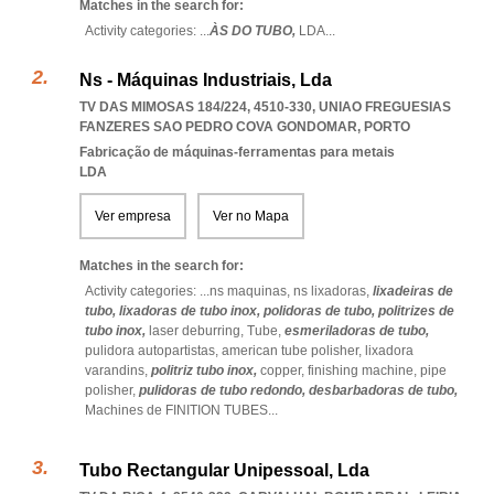
Matches in the search for:
Activity categories: ...
ÀS DO TUBO,
LDA
...
Ns - Máquinas Industriais, Lda
TV DAS MIMOSAS 184/224, 4510-330
,
UNIAO FREGUESIAS
FANZERES SAO PEDRO COVA GONDOMAR
,
PORTO
Fabricação de máquinas-ferramentas para metais
LDA
Ver empresa
Ver no Mapa
Matches in the search for:
Activity categories: ...
ns maquinas,
ns lixadoras,
lixadeiras de
tubo,
lixadoras de tubo inox,
polidoras de tubo,
politrizes de
tubo inox,
laser deburring,
Tube,
esmeriladoras de tubo,
pulidora autopartistas,
american tube polisher,
lixadora
varandins,
politriz tubo inox,
copper,
finishing machine,
pipe
polisher,
pulidoras de tubo redondo,
desbarbadoras de tubo,
Machines de FINITION TUBES
...
Tubo Rectangular Unipessoal, Lda