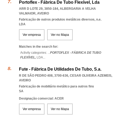
Portoflex - Fábrica De Tubo Flexível, Lda
ARR D LOTE 29, 3850-184
,
ALBERGARIA A VELHA
VALMAIOR
,
AVEIRO
Fabricação de outros produtos metálicos diversos, n.e.
LDA
Ver empresa
Ver no Mapa
Matches in the search for:
Activity categories: ...
PORTOFLEX - FÁBRICA DE TUBO
FLEXÍVEL,
LDA
...
Fute - Fábrica De Utilidades De Tubo, S.a.
R DE SÃO PEDRO 408, 3700-636
,
CESAR OLIVEIRA AZEMEIS
,
AVEIRO
Fabricação de mobiliário metálico para outros fins
SA
Designação comercial: ACER
Ver empresa
Ver no Mapa