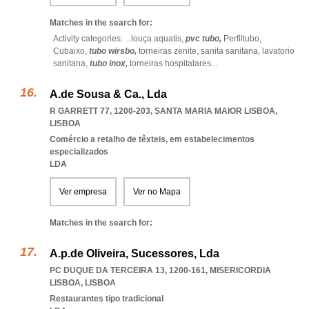
Matches in the search for:
Activity categories: ...
louça aquatis,
pvc tubo,
Perfiltubo,
Cubaixo,
tubo wirsbo,
torneiras zenite,
sanita sanitana,
lavatorio
sanitana,
tubo inox,
torneiras hospitalares
...
A.de Sousa & Ca., Lda
R GARRETT 77, 1200-203
,
SANTA MARIA MAIOR LISBOA
,
LISBOA
Comércio a retalho de têxteis, em estabelecimentos
especializados
LDA
Ver empresa
Ver no Mapa
Matches in the search for:
A.p.de Oliveira, Sucessores, Lda
PC DUQUE DA TERCEIRA 13, 1200-161
,
MISERICORDIA
LISBOA
,
LISBOA
Restaurantes tipo tradicional