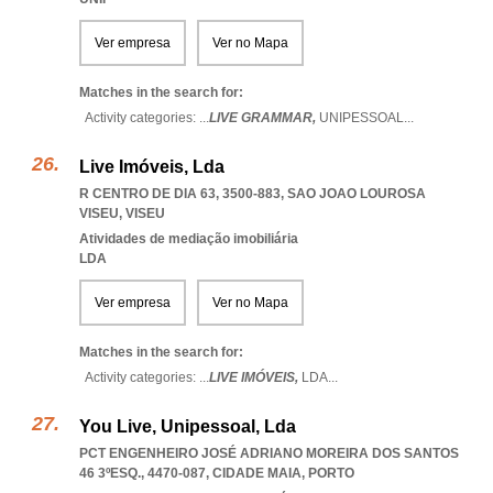
Ver empresa
Ver no Mapa
Matches in the search for:
Activity categories: ...
LIVE GRAMMAR,
UNIPESSOAL
...
Live Imóveis, Lda
R CENTRO DE DIA 63, 3500-883
,
SAO JOAO LOUROSA
VISEU
,
VISEU
Atividades de mediação imobiliária
LDA
Ver empresa
Ver no Mapa
Matches in the search for:
Activity categories: ...
LIVE IMÓVEIS,
LDA
...
You Live, Unipessoal, Lda
PCT ENGENHEIRO JOSÉ ADRIANO MOREIRA DOS SANTOS
46 3ºESQ., 4470-087
,
CIDADE MAIA
,
PORTO