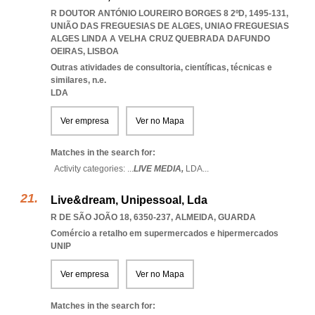
R DOUTOR ANTÓNIO LOUREIRO BORGES 8 2ºD, 1495-131,
UNIÃO DAS FREGUESIAS DE ALGES
,
UNIAO FREGUESIAS
ALGES LINDA A VELHA CRUZ QUEBRADA DAFUNDO
OEIRAS
,
LISBOA
Outras atividades de consultoria, científicas, técnicas e
similares, n.e.
LDA
Ver empresa
Ver no Mapa
Matches in the search for:
Activity categories: ...
LIVE MEDIA,
LDA
...
Live&dream, Unipessoal, Lda
R DE SÃO JOÃO 18, 6350-237
,
ALMEIDA
,
GUARDA
Comércio a retalho em supermercados e hipermercados
UNIP
Ver empresa
Ver no Mapa
Matches in the search for: