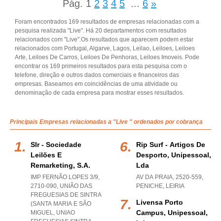
Pág.
1
2
3
4
5
...
6
»
Foram encontrados 169 resultados de empresas relacionadas com a
pesquisa realizada "Live". Há 20 departamentos com resultados
relacionados com "Live".Os resultados que aparecem podem estar
relacionados com Portugal, Algarve, Lagos, Leilao, Leiloes, Leiloes
Arte, Leiloes De Carros, Leiloes De Penhoras, Leiloes Imoveis. Pode
encontrar os 169 primeiros resultados para esta pesquisa com o
telefone, direção e outros dados comerciais e financeiros das
empresas. Baseamos em coincidências de uma atividade ou
denominação de cada empresa para mostrar esses resultados.
Principais Empresas relacionadas a "Live " ordenados por cobrança
Slr - Sociedade
Rip Surf - Artigos De
Leilões E
Desporto, Unipessoal,
Remarketing, S.a.
Lda
IMP FERNÃO LOPES 3/9,
AV DA PRAIA, 2520-559
,
2710-090, UNIÃO DAS
PENICHE
,
LEIRIA
FREGUESIAS DE SINTRA
Livensa Porto
(SANTA MARIA E SÃO
Campus, Unipessoal,
MIGUEL
,
UNIAO