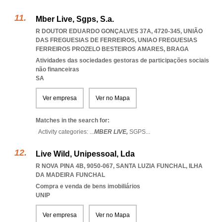
Mber Live, Sgps, S.a.
R DOUTOR EDUARDO GONÇALVES 37A, 4720-345, UNIÃO
DAS FREGUESIAS DE FERREIROS
,
UNIAO FREGUESIAS
FERREIROS PROZELO BESTEIROS AMARES
,
BRAGA
Atividades das sociedades gestoras de participações sociais
não financeiras
SA
Ver empresa
Ver no Mapa
Matches in the search for:
Activity categories: ...
MBER LIVE,
SGPS
...
Live Wild, Unipessoal, Lda
R NOVA PINA 4B, 9050-067
,
SANTA LUZIA FUNCHAL
,
ILHA
DA MADEIRA FUNCHAL
Compra e venda de bens imobiliários
UNIP
Ver empresa
Ver no Mapa