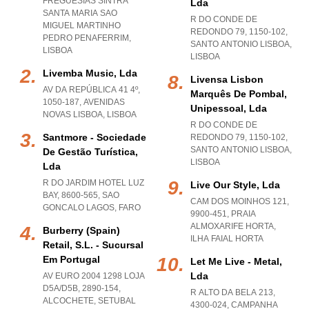
FREGUESIAS SINTRA
Lda
SANTA MARIA SAO
R DO CONDE DE
MIGUEL MARTINHO
REDONDO 79, 1150-102
,
PEDRO PENAFERRIM
,
SANTO ANTONIO LISBOA
,
LISBOA
LISBOA
Livemba Music, Lda
Livensa Lisbon
AV DA REPÚBLICA 41 4º,
Marquês De Pombal,
1050-187
,
AVENIDAS
Unipessoal, Lda
NOVAS LISBOA
,
LISBOA
R DO CONDE DE
Santmore - Sociedade
REDONDO 79, 1150-102
,
SANTO ANTONIO LISBOA
,
De Gestão Turística,
LISBOA
Lda
R DO JARDIM HOTEL LUZ
Live Our Style, Lda
BAY, 8600-565
,
SAO
CAM DOS MOINHOS 121,
GONCALO LAGOS
,
FARO
9900-451
,
PRAIA
ALMOXARIFE HORTA
,
Burberry (spain)
ILHA FAIAL HORTA
Retail, S.l. - Sucursal
Em Portugal
Let Me Live - Metal,
Lda
AV EURO 2004 1298 LOJA
D5A/D5B, 2890-154
,
R ALTO DA BELA 213,
ALCOCHETE
,
SETUBAL
4300-024
,
CAMPANHA