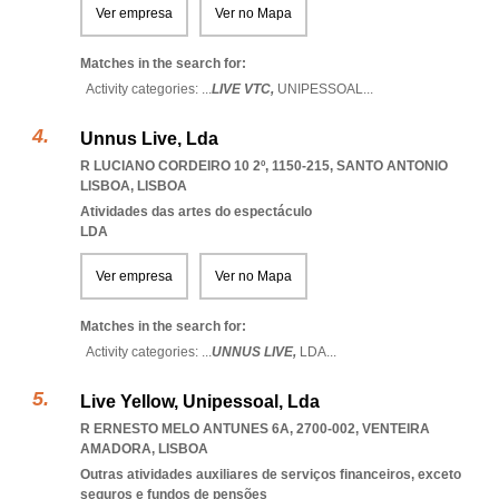
Ver empresa
Ver no Mapa
Matches in the search for:
Activity categories: ...
LIVE VTC,
UNIPESSOAL
...
Unnus Live, Lda
R LUCIANO CORDEIRO 10 2º, 1150-215
,
SANTO ANTONIO
LISBOA
,
LISBOA
Atividades das artes do espectáculo
LDA
Ver empresa
Ver no Mapa
Matches in the search for:
Activity categories: ...
UNNUS LIVE,
LDA
...
Live Yellow, Unipessoal, Lda
R ERNESTO MELO ANTUNES 6A, 2700-002
,
VENTEIRA
AMADORA
,
LISBOA
Outras atividades auxiliares de serviços financeiros, exceto
seguros e fundos de pensões