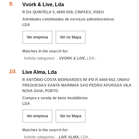
Vvork & Live, Lda
R DA QUINTELA 5, 4690-058
,
CINFAES
,
VISEU
Atividades combinadas de serviços administrativos
LDA
Ver empresa
Ver no Mapa
Matches in the search for:
Activity categories: ...
VVORK & LIVE,
LDA
...
Live Alma, Lda
R ANTÓNIO COSTA BERNARDES 90 4ºD P, 4400-662
,
UNIAO
FREGUESIAS SANTA MARINHA SAO PEDRO AFURADA VILA
NOVA GAIA
,
PORTO
Compra e venda de bens imobiliários
LDA
Ver empresa
Ver no Mapa
Matches in the search for:
Activity categories: ...
LIVE ALMA,
LDA
...