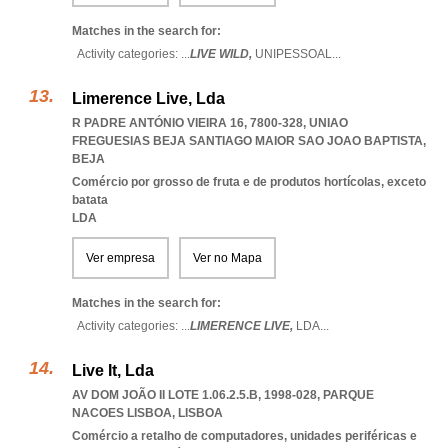
Matches in the search for:
Activity categories: ...
LIVE WILD,
UNIPESSOAL
...
Limerence Live, Lda
R PADRE ANTÓNIO VIEIRA 16, 7800-328
,
UNIAO
FREGUESIAS BEJA SANTIAGO MAIOR SAO JOAO BAPTISTA
,
BEJA
Comércio por grosso de fruta e de produtos hortícolas, exceto
batata
LDA
Ver empresa
Ver no Mapa
Matches in the search for:
Activity categories: ...
LIMERENCE LIVE,
LDA
...
Live It, Lda
AV DOM JOÃO II LOTE 1.06.2.5.B, 1998-028
,
PARQUE
NACOES LISBOA
,
LISBOA
Comércio a retalho de computadores, unidades periféricas e