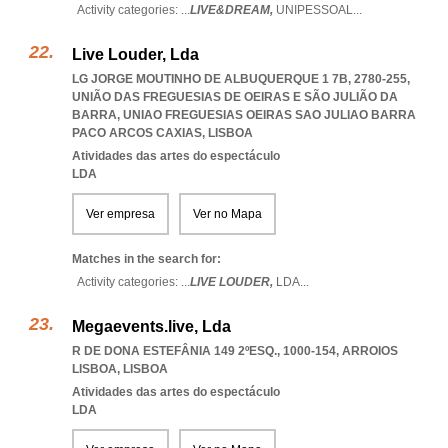
Activity categories: ...
LIVE&DREAM,
UNIPESSOAL
...
Live Louder, Lda
LG JORGE MOUTINHO DE ALBUQUERQUE 1 7B, 2780-255,
UNIÃO DAS FREGUESIAS DE OEIRAS E SÃO JULIÃO DA
BARRA
,
UNIAO FREGUESIAS OEIRAS SAO JULIAO BARRA
PACO ARCOS CAXIAS
,
LISBOA
Atividades das artes do espectáculo
LDA
Ver empresa
Ver no Mapa
Matches in the search for:
Activity categories: ...
LIVE LOUDER,
LDA
...
Megaevents.live, Lda
R DE DONA ESTEFÂNIA 149 2ºESQ., 1000-154
,
ARROIOS
LISBOA
,
LISBOA
Atividades das artes do espectáculo
LDA