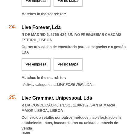
Ver empresa
Ver no Mapa
Matches in the search for:
Live Forever, Lda
R DE MADRID 6, 2765-424
,
UNIAO FREGUESIAS CASCAIS
ESTORIL
,
LISBOA
Outras atividades de consultoria para os negócios e a gestão
LDA
Ver empresa
Ver no Mapa
Matches in the search for:
Activity categories: ...
LIVE FOREVER,
LDA
...
Live Grammar, Unipessoal, Lda
R DA CONCEIÇÃO 46 1ºESQ., 1100-152
,
SANTA MARIA
MAIOR LISBOA
,
LISBOA
Comércio a retalho por outros métodos, não efectuado em
estabelecimentos, bancas, feiras ou unidades móveis de
venda
UNIP