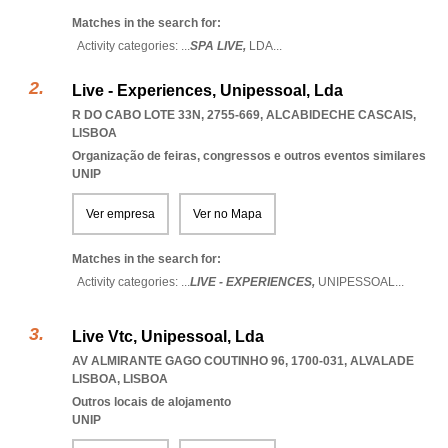
Matches in the search for:
Activity categories: ...
SPA LIVE,
LDA
...
Live - Experiences, Unipessoal, Lda
R DO CABO LOTE 33N, 2755-669
,
ALCABIDECHE CASCAIS
,
LISBOA
Organização de feiras, congressos e outros eventos similares
UNIP
Ver empresa
Ver no Mapa
Matches in the search for:
Activity categories: ...
LIVE - EXPERIENCES,
UNIPESSOAL
...
Live Vtc, Unipessoal, Lda
AV ALMIRANTE GAGO COUTINHO 96, 1700-031
,
ALVALADE
LISBOA
,
LISBOA
Outros locais de alojamento
UNIP