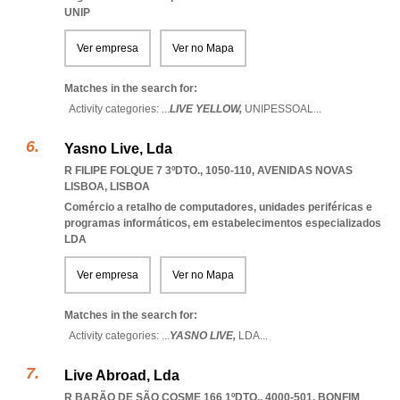
UNIP
Ver empresa
Ver no Mapa
Matches in the search for:
Activity categories: ...
LIVE YELLOW,
UNIPESSOAL
...
Yasno Live, Lda
R FILIPE FOLQUE 7 3ºDTO., 1050-110
,
AVENIDAS NOVAS
LISBOA
,
LISBOA
Comércio a retalho de computadores, unidades periféricas e
programas informáticos, em estabelecimentos especializados
LDA
Ver empresa
Ver no Mapa
Matches in the search for:
Activity categories: ...
YASNO LIVE,
LDA
...
Live Abroad, Lda
R BARÃO DE SÃO COSME 166 1ºDTO., 4000-501
,
BONFIM