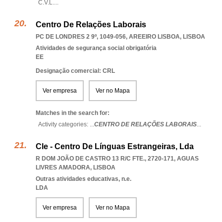
C.V.L.
...
Centro De Relações Laborais
PC DE LONDRES 2 9º, 1049-056
,
AREEIRO LISBOA
,
LISBOA
Atividades de segurança social obrigatória
EE
Designação comercial: CRL
Ver empresa
Ver no Mapa
Matches in the search for:
Activity categories: ...
CENTRO DE RELAÇÕES LABORAIS
...
Cle - Centro De Línguas Estrangeiras, Lda
R DOM JOÃO DE CASTRO 13 R/C FTE., 2720-171
,
AGUAS
LIVRES AMADORA
,
LISBOA
Outras atividades educativas, n.e.
LDA
Ver empresa
Ver no Mapa