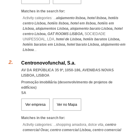
Matches in the search for:
Activity categories: ...
alojamento lisboa,
hotel lisboa,
hotéis
centro Lisboa,
hotéis lisboa,
hotel em lisboa,
hotéis em
Lisboa,
alojamentos Lisboa,
alojamento barato Lisboa,
hotel
centro Lisboa,
GAT ROOMS LISBOA,
SOCIEDADE
UNIPESSOAL,
LDA,
hotel de Lisboa,
hotéis baratos Lisboa,
hotéis baratos em Lisboa,
hotel barato Lisboa,
alojamento em
Lisboa
...
Centronovofunchal, S.a.
AV DA REPÚBLICA 35 9º, 1050-186
,
AVENIDAS NOVAS
LISBOA
,
LISBOA
Promoção imobiliária (desenvolvimento de projetos de
edifícios)
SA
Ver empresa
Ver no Mapa
Matches in the search for:
Activity categories: ...
shopping amadora,
dolce vita,
centro
comercial Ovar,
centro comercial Lisboa,
centro comercial