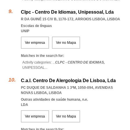
Clpc - Centro De Idiomas, Unipessoal, Lda
R DA GUINÉ 15 C/V B, 1170-172
,
ARROIOS LISBOA
,
LISBOA
Escolas de línguas
UNIP
Ver empresa
Ver no Mapa
Matches in the search for:
Activity categories: ...
CLPC - CENTRO DE IDIOMAS,
UNIPESSOAL
...
C.a.l. Centro De Alergologia De Lisboa, Lda
PC DUQUE DE SALDANHA 1 3ºM, 1050-094
,
AVENIDAS
NOVAS LISBOA
,
LISBOA
Outras atividades de saúde humana, n.e.
LDA
Ver empresa
Ver no Mapa
Matches in the search for: