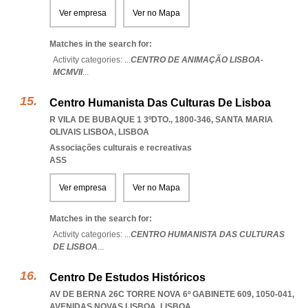
Ver empresa
Ver no Mapa
Matches in the search for:
Activity categories: ...
CENTRO DE ANIMAÇÃO LISBOA-
MCMVII
...
Centro Humanista Das Culturas De Lisboa
R VILA DE BUBAQUE 1 3ºDTO., 1800-346
,
SANTA MARIA
OLIVAIS LISBOA
,
LISBOA
Associações culturais e recreativas
ASS
Ver empresa
Ver no Mapa
Matches in the search for:
Activity categories: ...
CENTRO HUMANISTA DAS CULTURAS
DE LISBOA
...
Centro De Estudos Históricos
AV DE BERNA 26C TORRE NOVA 6º GABINETE 609, 1050-041
,
AVENIDAS NOVAS LISBOA
,
LISBOA