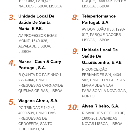
1990-092
,
PARQUE
DUQUE, 1449-005
,
BELEM
NACOES LISBOA
,
LISBOA
LISBOA
,
LISBOA
Unidade Local De
Teleperformance
Saúde De Santa
Portugal, S.a.
Maria, E.p.e.
AV DOM JOÃO II 36, 1998-
017
,
PARQUE NACOES
AV PROFESSOR EGAS
LISBOA
,
LISBOA
MONIZ, 1649-028
,
ALVALADE LISBOA
,
Unidade Local De
LISBOA
Saúde De
Makro - Cash & Carry
Gaia/espinho, E.p.e.
Portugal, S.a.
R CONCEIÇÃO
R QUINTA DO PAIZINHO 1,
FERNANDES S/N, 4434-
2794-066
,
UNIAO
502
,
UNIAO FREGUESIAS
FREGUESIAS CARNAXIDE
MAFAMUDE VILAR
QUEIJAS OEIRAS
,
LISBOA
PARAISO VILA NOVA GAIA
,
PORTO
Viagens Abreu, S.a.
Alves Ribeiro, S.a.
PC TRINDADE 142 4º,
4000-539, UNIÃO DAS
R SANCHES COELHO 3F,
FREGUESIAS DE
1600-201
,
AVENIDAS
CEDOFEITA, SANTO
NOVAS LISBOA
,
LISBOA
ILDEFONSO, SE,