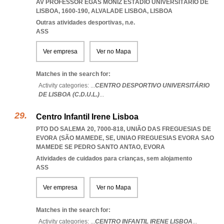
AV PROFESSOR EGAS MONIZ ESTÁDIO UNIVERSITÁRIO DE
LISBOA, 1600-190
,
ALVALADE LISBOA
,
LISBOA
Outras atividades desportivas, n.e.
ASS
Ver empresa
Ver no Mapa
Matches in the search for:
Activity categories: ...
CENTRO DESPORTIVO UNIVERSITÁRIO
DE LISBOA (C.D.U.L.)
...
Centro Infantil Irene Lisboa
PTO DO SALEMA 20, 7000-818, UNIÃO DAS FREGUESIAS DE
EVORA (SÃO MAMEDE, SE
,
UNIAO FREGUESIAS EVORA SAO
MAMEDE SE PEDRO SANTO ANTAO
,
EVORA
Atividades de cuidados para crianças, sem alojamento
ASS
Ver empresa
Ver no Mapa
Matches in the search for:
Activity categories: ...
CENTRO INFANTIL IRENE LISBOA
...