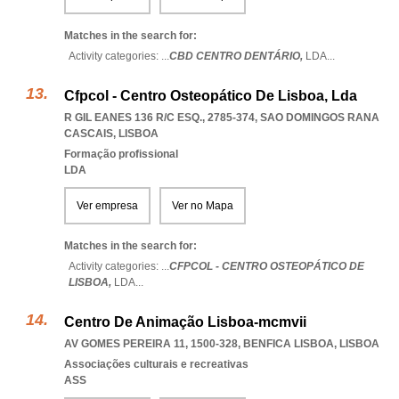
Matches in the search for:
Activity categories: ...
CBD CENTRO DENTÁRIO,
LDA
...
Cfpcol - Centro Osteopático De Lisboa, Lda
R GIL EANES 136 R/C ESQ., 2785-374
,
SAO DOMINGOS RANA
CASCAIS
,
LISBOA
Formação profissional
LDA
Ver empresa
Ver no Mapa
Matches in the search for:
Activity categories: ...
CFPCOL - CENTRO OSTEOPÁTICO DE
LISBOA,
LDA
...
Centro De Animação Lisboa-mcmvii
AV GOMES PEREIRA 11, 1500-328
,
BENFICA LISBOA
,
LISBOA
Associações culturais e recreativas
ASS