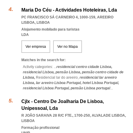
Maria Do Céu - Actividades Hoteleiras, Lda
PC FRANCISCO SÁ CARNEIRO 4, 1000-159
,
AREEIRO
LISBOA
,
LISBOA
Alojamento mobilado para turistas
LDA
Ver empresa
Ver no Mapa
Matches in the search for:
Activity categories: ...
residencial centro cidade Lisboa,
residencial Lisboa,
pensão Lisboa,
pensão centro cidade de
Lisboa,
Residencial lar do areeiro,
residencial lar areeiro
Lisboa,
lar areeiro Lisboa Portugal,
hotel Lisboa Portugal,
residencial Lisboa Portugal,
pensão Lisboa portugal
...
Cjlx - Centro De Joalharia De Lisboa,
Unipessoal, Lda
R JOÃO SARAIVA 28 R/C FTE., 1700-250
,
ALVALADE LISBOA
,
LISBOA
Formação profissional