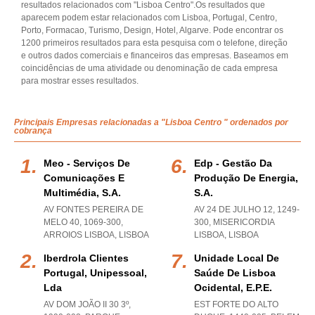
resultados relacionados com "Lisboa Centro".Os resultados que
aparecem podem estar relacionados com Lisboa, Portugal, Centro,
Porto, Formacao, Turismo, Design, Hotel, Algarve. Pode encontrar os
1200 primeiros resultados para esta pesquisa com o telefone, direção
e outros dados comerciais e financeiros das empresas. Baseamos em
coincidências de uma atividade ou denominação de cada empresa
para mostrar esses resultados.
Principais Empresas relacionadas a "Lisboa Centro " ordenados por
cobrança
Meo - Serviços De
Edp - Gestão Da
Comunicações E
Produção De Energia,
Multimédia, S.a.
S.a.
AV FONTES PEREIRA DE
AV 24 DE JULHO 12, 1249-
MELO 40, 1069-300
,
300
,
MISERICORDIA
ARROIOS LISBOA
,
LISBOA
LISBOA
,
LISBOA
Iberdrola Clientes
Unidade Local De
Portugal, Unipessoal,
Saúde De Lisboa
Lda
Ocidental, E.p.e.
AV DOM JOÃO II 30 3º,
EST FORTE DO ALTO