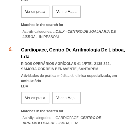
UNIP
Ver empresa
Ver no Mapa
Matches in the search for:
Activity categories: ...
CJLX - CENTRO DE JOALHARIA DE
LISBOA,
UNIPESSOAL
...
Cardiopace, Centro De Arritmologia De Lisboa,
Lda
R DOS OPERÁRIOS AGRÍCOLAS 41 1ºFTE., 2135-322
,
SAMORA CORREIA BENAVENTE
,
SANTAREM
Atividades de prática médica de clínica especializada, em
ambulatório
LDA
Ver empresa
Ver no Mapa
Matches in the search for:
Activity categories: ...
CARDIOPACE,
CENTRO DE
ARRITMOLOGIA DE LISBOA,
LDA
...