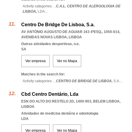
Activity categories: ...
C.A.L. CENTRO DE ALERGOLOGIA DE
LISBOA,
LDA
...
Centro De Bridge De Lisboa, S.a.
AV ANTÓNIO AUGUSTO DE AGUIAR 163 4ºESQ., 1050-014
,
AVENIDAS NOVAS LISBOA
,
LISBOA
Outras atividades desportivas, n.e.
SA
Ver empresa
Ver no Mapa
Matches in the search for:
Activity categories: ...
CENTRO DE BRIDGE DE LISBOA,
S.A.
...
Cbd Centro Dentário, Lda
ESN DO ALTO DO RESTELO 2D, 1400-903
,
BELEM LISBOA
,
LISBOA
Atividades de medicina dentária e odontologia
LDA
Ver empresa
Ver no Mapa