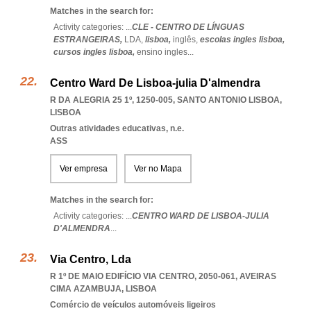
Matches in the search for:
Activity categories: ...
CLE - CENTRO DE LÍNGUAS
ESTRANGEIRAS,
LDA,
lisboa,
inglês,
escolas ingles lisboa,
cursos ingles lisboa,
ensino ingles
...
Centro Ward De Lisboa-julia D'almendra
R DA ALEGRIA 25 1º, 1250-005
,
SANTO ANTONIO LISBOA
,
LISBOA
Outras atividades educativas, n.e.
ASS
Ver empresa
Ver no Mapa
Matches in the search for:
Activity categories: ...
CENTRO WARD DE LISBOA-JULIA
D'ALMENDRA
...
Via Centro, Lda
R 1º DE MAIO EDIFÍCIO VIA CENTRO, 2050-061
,
AVEIRAS
CIMA AZAMBUJA
,
LISBOA
Comércio de veículos automóveis ligeiros