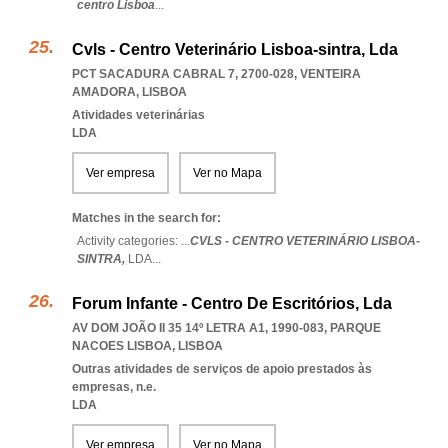
centro Lisboa
...
Cvls - Centro Veterinário Lisboa-sintra, Lda
PCT SACADURA CABRAL 7, 2700-028
,
VENTEIRA
AMADORA
,
LISBOA
Atividades veterinárias
LDA
Ver empresa
Ver no Mapa
Matches in the search for:
Activity categories: ...
CVLS - CENTRO VETERINÁRIO LISBOA-
SINTRA,
LDA
...
Forum Infante - Centro De Escritórios, Lda
AV DOM JOÃO II 35 14º LETRA A1, 1990-083
,
PARQUE
NACOES LISBOA
,
LISBOA
Outras atividades de serviços de apoio prestados às
empresas, n.e.
LDA
Ver empresa
Ver no Mapa