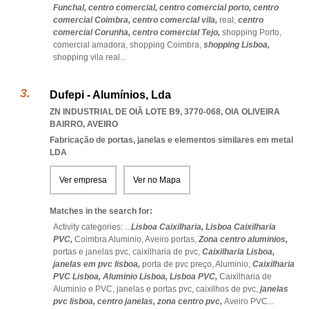
Funchal,
centro comercial,
centro comercial porto,
centro
comercial Coimbra,
centro comercial vila,
real,
centro
comercial Corunha,
centro comercial Tejo,
shopping Porto,
comercial amadora,
shopping Coimbra,
shopping Lisboa,
shopping vila real
...
Dufepi - Alumínios, Lda
ZN INDUSTRIAL DE OIÃ LOTE B9, 3770-068
,
OIA OLIVEIRA
BAIRRO
,
AVEIRO
Fabricação de portas, janelas e elementos similares em metal
LDA
Ver empresa
Ver no Mapa
Matches in the search for:
Activity categories: ...
Lisboa Caixilharia,
Lisboa Caixilharia
PVC,
Coimbra Aluminio,
Aveiro portas,
Zona centro aluminios,
portas e janelas pvc,
caixilharia de pvc,
Caixilharia Lisboa,
janelas em pvc lisboa,
porta de pvc preço,
Aluminio,
Caixilharia
PVC Lisboa,
Aluminio Lisboa,
Lisboa PVC,
Caixilharia de
Aluminio e PVC,
janelas e portas pvc,
caixilhos de pvc,
janelas
pvc lisboa,
centro janelas,
zona centro pvc,
Aveiro PVC
...