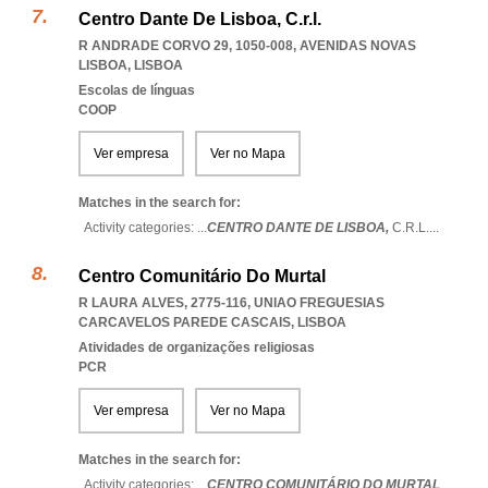
Centro Dante De Lisboa, C.r.l.
R ANDRADE CORVO 29, 1050-008
,
AVENIDAS NOVAS
LISBOA
,
LISBOA
Escolas de línguas
COOP
Ver empresa
Ver no Mapa
Matches in the search for:
Activity categories: ...
CENTRO DANTE DE LISBOA,
C.R.L.
...
Centro Comunitário Do Murtal
R LAURA ALVES, 2775-116
,
UNIAO FREGUESIAS
CARCAVELOS PAREDE CASCAIS
,
LISBOA
Atividades de organizações religiosas
PCR
Ver empresa
Ver no Mapa
Matches in the search for:
Activity categories: ...
CENTRO COMUNITÁRIO DO MURTAL
...