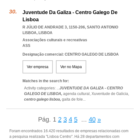
Juventude Da Galiza - Centro Galego De
Lisboa
R JÚLIO DE ANDRADE 3, 1150-206
,
SANTO ANTONIO
LISBOA
,
LISBOA
Associações culturais e recreativas
ASS
Designação comercial: CENTRO GALEGO DE LISBOA
Ver empresa
Ver no Mapa
Matches in the search for:
Activity categories: ...
JUVENTUDE DA GALIZA - CENTRO
GALEGO DE LISBOA,
agenda cultural,
Xuventude de Galicia,
centro galego lisboa,
gaita de fole
...
Pág.
1
2
3
4
5
...
40
»
Foram encontrados 16.420 resultados de empresas relacionadas com
a pesquisa realizada "Lisboa Centro". Há 28 departamentos com