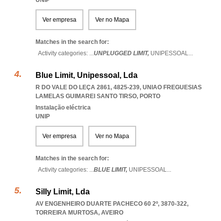
UNIP
Ver empresa
Ver no Mapa
Matches in the search for:
Activity categories: ...
UNPLUGGED LIMIT,
UNIPESSOAL
...
Blue Limit, Unipessoal, Lda
R DO VALE DO LEÇA 2861, 4825-239
,
UNIAO FREGUESIAS
LAMELAS GUIMAREI SANTO TIRSO
,
PORTO
Instalação eléctrica
UNIP
Ver empresa
Ver no Mapa
Matches in the search for:
Activity categories: ...
BLUE LIMIT,
UNIPESSOAL
...
Silly Limit, Lda
AV ENGENHEIRO DUARTE PACHECO 60 2º, 3870-322
,
TORREIRA MURTOSA
,
AVEIRO