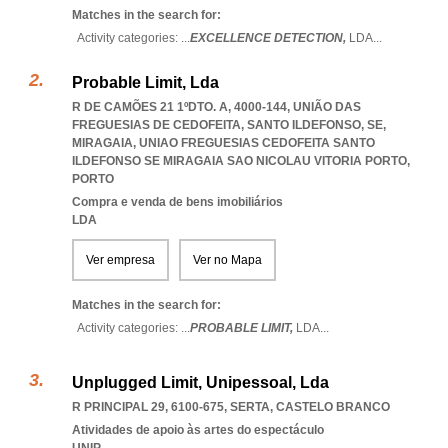
Matches in the search for:
Activity categories: ...
EXCELLENCE DETECTION,
LDA
...
Probable Limit, Lda
R DE CAMÕES 21 1ºDTO. A, 4000-144, UNIÃO DAS
FREGUESIAS DE CEDOFEITA, SANTO ILDEFONSO, SE,
MIRAGAIA
,
UNIAO FREGUESIAS CEDOFEITA SANTO
ILDEFONSO SE MIRAGAIA SAO NICOLAU VITORIA PORTO
,
PORTO
Compra e venda de bens imobiliários
LDA
Ver empresa
Ver no Mapa
Matches in the search for:
Activity categories: ...
PROBABLE LIMIT,
LDA
...
Unplugged Limit, Unipessoal, Lda
R PRINCIPAL 29, 6100-675
,
SERTA
,
CASTELO BRANCO
Atividades de apoio às artes do espectáculo