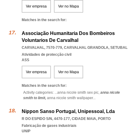
Ver empresa
Ver no Mapa
Matches in the search for:
Associação Humanitaria Dos Bombeiros
Voluntarios De Carvalhal
CARVALHAL, 7570-779
,
CARVALHAL GRANDOLA
,
SETUBAL
Atividades de protecção civil
ASS
Ver empresa
Ver no Mapa
Matches in the search for:
Activity categories: ...
anna nicole smith sex pic,
anna nicole
smith to limit,
anna nicole smith wallpaper
...
Nippon Sanso Portugal, Unipessoal, Lda
R DO ESPIDO S/N, 4470-177
,
CIDADE MAIA
,
PORTO
Fabricação de gases industriais
UNIP