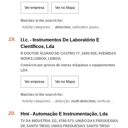
Ver empresa
Ver no Mapa
Matches in the search for:
Activity categories: ...
detection,
calibration gases
...
I.l.c. - Instrumentos De Laboratório E
Científicos, Lda
R DOUTOR ÁLVARO DE CASTRO 77, 1600-058
,
AVENIDAS
NOVAS LISBOA
,
LISBOA
Comércio por grosso de outras máquinas e equipamentos
LDA
Ver empresa
Ver no Mapa
Matches in the search for:
Activity categories: ...
detecção,
multi detection,
confocal
...
Hmi - Automação E Instrumentação, Lda
TV DA INDUSTRIA 111, 4780-573, UNIÃO DAS FREGUESIAS
DE SANTO TIRSO
,
UNIAO FREGUESIAS SANTO TIRSO