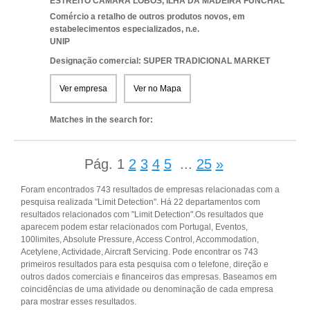
ESTREITO CAMARA LOBOS
,
ILHA DA MADEIRA FUNCHAL
Comércio a retalho de outros produtos novos, em
estabelecimentos especializados, n.e.
UNIP
Designação comercial: SUPER TRADICIONAL MARKET
Ver empresa
Ver no Mapa
Matches in the search for:
Pág.
1
2
3
4
5
...
25
»
Foram encontrados 743 resultados de empresas relacionadas com a
pesquisa realizada "Limit Detection". Há 22 departamentos com
resultados relacionados com "Limit Detection".Os resultados que
aparecem podem estar relacionados com Portugal, Eventos,
100limites, Absolute Pressure, Access Control, Accommodation,
Acetylene, Actividade, Aircraft Servicing. Pode encontrar os 743
primeiros resultados para esta pesquisa com o telefone, direção e
outros dados comerciais e financeiros das empresas. Baseamos em
coincidências de uma atividade ou denominação de cada empresa
para mostrar esses resultados.