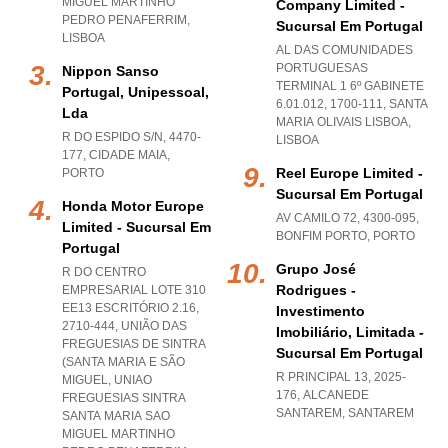
MIGUEL MARTINHO
Company Limited -
PEDRO PENAFERRIM
,
Sucursal Em Portugal
LISBOA
AL DAS COMUNIDADES
PORTUGUESAS
Nippon Sanso
TERMINAL 1 6º GABINETE
Portugal, Unipessoal,
6.01.012, 1700-111
,
SANTA
Lda
MARIA OLIVAIS LISBOA
,
R DO ESPIDO S/N, 4470-
LISBOA
177
,
CIDADE MAIA
,
Reel Europe Limited -
PORTO
Sucursal Em Portugal
Honda Motor Europe
AV CAMILO 72, 4300-095
,
Limited - Sucursal Em
BONFIM PORTO
,
PORTO
Portugal
Grupo José
R DO CENTRO
Rodrigues -
EMPRESARIAL LOTE 310
EE13 ESCRITÓRIO 2.16,
Investimento
2710-444, UNIÃO DAS
Imobiliário, Limitada -
FREGUESIAS DE SINTRA
Sucursal Em Portugal
(SANTA MARIA E SÃO
R PRINCIPAL 13, 2025-
MIGUEL
,
UNIAO
176
,
ALCANEDE
FREGUESIAS SINTRA
SANTAREM
,
SANTAREM
SANTA MARIA SAO
MIGUEL MARTINHO