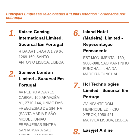
Principais Empresas relacionadas a "Limit Detection " ordenados por
cobrança
Kaizen Gaming
Island Hotel
International Limited,
(madeira), Limited -
Sucursal Em Portugal
Repesentação
Permanente
R DA ARTILHARIA 1 79 6º,
1269-160
,
SANTO
EST MONUMENTAL 139,
ANTONIO LISBOA
,
LISBOA
9000-098
,
SAO MARTINHO
FUNCHAL
,
ILHA DA
Stemcor London
MADEIRA FUNCHAL
Limited - Sucursal Em
Hcl Technologies
Portugal
Limited - Sucursal Em
AV PEDRO ÁLVARES
Portugal
CABRAL 169 ARMAZÉM
A1, 2710-144, UNIÃO DAS
AV INFANTE DOM
FREGUESIAS DE SINTRA
HENRIQUE EDIFÍCIO
(SANTA MARIA E SÃO
XEROX, 1950-421
,
MIGUEL
,
UNIAO
MARVILA LISBOA
,
LISBOA
FREGUESIAS SINTRA
Easyjet Airline
SANTA MARIA SAO