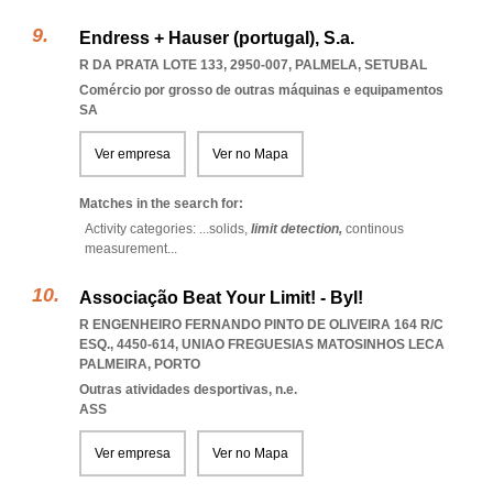
Endress + Hauser (portugal), S.a.
R DA PRATA LOTE 133, 2950-007
,
PALMELA
,
SETUBAL
Comércio por grosso de outras máquinas e equipamentos
SA
Ver empresa
Ver no Mapa
Matches in the search for:
Activity categories: ...
solids,
limit detection,
continous
measurement
...
Associação Beat Your Limit! - Byl!
R ENGENHEIRO FERNANDO PINTO DE OLIVEIRA 164 R/C
ESQ., 4450-614
,
UNIAO FREGUESIAS MATOSINHOS LECA
PALMEIRA
,
PORTO
Outras atividades desportivas, n.e.
ASS
Ver empresa
Ver no Mapa