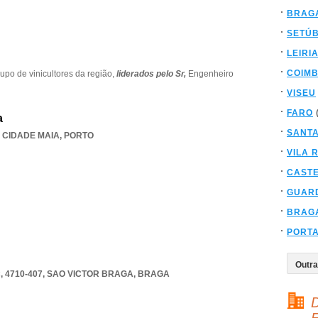
BRAG
SETÚ
LEIRI
COIM
upo de vinicultores da região,
liderados pelo Sr,
Engenheiro
VISEU
FARO
a
SANT
,
CIDADE MAIA
,
PORTO
VILA 
CAST
GUAR
BRAG
PORT
 4710-407
,
SAO VICTOR BRAGA
,
BRAGA
D