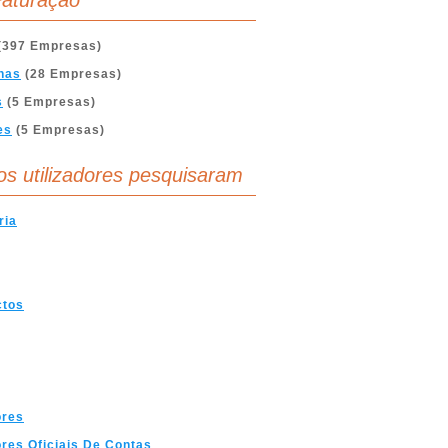
aturação
(397 Empresas)
nas
(28 Empresas)
s
(5 Empresas)
es
(5 Empresas)
os utilizadores pesquisaram
ria
ctos
ores
res Oficiais De Contas