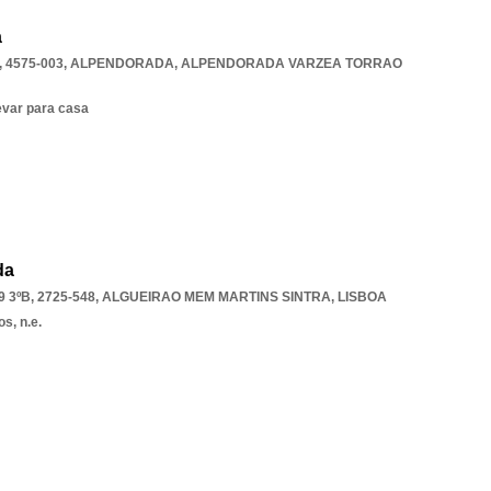
a
 4575-003, ALPENDORADA
,
ALPENDORADA VARZEA TORRAO
evar para casa
da
3ºB, 2725-548
,
ALGUEIRAO MEM MARTINS SINTRA
,
LISBOA
s, n.e.