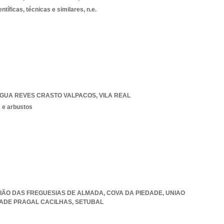
ntíficas, técnicas e similares, n.e.
GUA REVES CRASTO VALPACOS
,
VILA REAL
s e arbustos
UNIÃO DAS FREGUESIAS DE ALMADA, COVA DA PIEDADE
,
UNIAO
DADE PRAGAL CACILHAS
,
SETUBAL