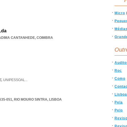
F
Micro
Peque
Média
Lda
Grand
ADIMA CANTANHEDE
,
COIMBRA
Outr
Audito
Roc
Como
E,
UNIPESSOAL
...
Conta
Lisboa
635-051
,
RIO MOURO SINTRA
,
LISBOA
Pela
Pelo
Revis
Reviso