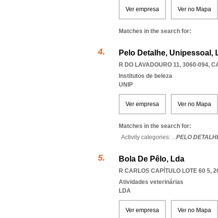
Ver empresa
Ver no Mapa
Matches in the search for:
Pelo Detalhe, Unipessoal, 
R DO LAVADOURO 11, 3060-094
,
C
Institutos de beleza
UNIP
Ver empresa
Ver no Mapa
Matches in the search for:
Activity categories: ...
PELO DETALH
Bola De Pêlo, Lda
R CARLOS CAPÍTULO LOTE 60 5, 2
Atividades veterinárias
LDA
Ver empresa
Ver no Mapa