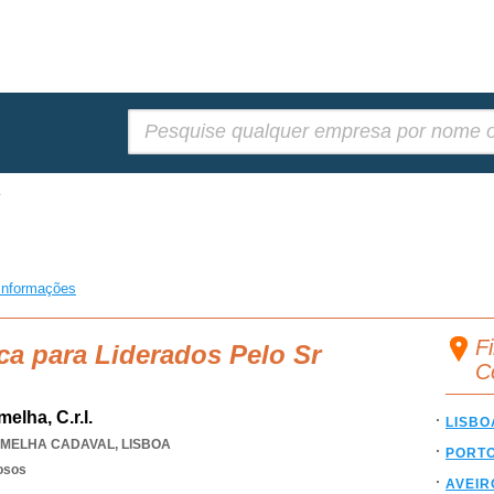
Pesquisar:
informações
F
ca para Liderados Pelo Sr
C
lha, C.r.l.
LISBO
MELHA CADAVAL
,
LISBOA
PORT
osos
AVEIR