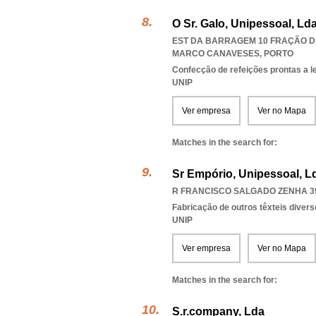
O Sr. Galo, Unipessoal, Ld
EST DA BARRAGEM 10 FRAÇÃO D,
MARCO CANAVESES
,
PORTO
Confecção de refeições prontas a l
UNIP
Ver empresa
Ver no Mapa
Matches in the search for:
Sr Empório, Unipessoal, L
R FRANCISCO SALGADO ZENHA 39 
Fabricação de outros têxteis diverso
UNIP
Ver empresa
Ver no Mapa
Matches in the search for:
S.r.company, Lda