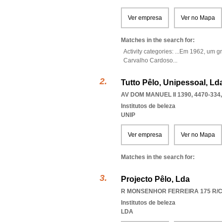
Ver empresa
Ver no Mapa
Matches in the search for:
Activity categories: ...
Em 1962,
um gr
Carvalho Cardoso
...
Tutto Pêlo, Unipessoal, Ld
AV DOM MANUEL II 1390, 4470-334
Institutos de beleza
UNIP
Ver empresa
Ver no Mapa
Matches in the search for:
Projecto Pêlo, Lda
R MONSENHOR FERREIRA 175 R/C,
Institutos de beleza
LDA