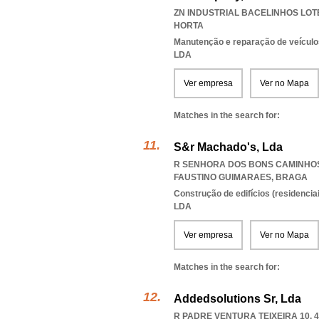
ZN INDUSTRIAL BACELINHOS LOTE 
HORTA
Manutenção e reparação de veícul
LDA
Ver empresa
Ver no Mapa
Matches in the search for:
S&r Machado's, Lda
R SENHORA DOS BONS CAMINHOS 
FAUSTINO GUIMARAES
,
BRAGA
Construção de edifícios (residenciai
LDA
Ver empresa
Ver no Mapa
Matches in the search for:
Addedsolutions Sr, Lda
R PADRE VENTURA TEIXEIRA 10, 4