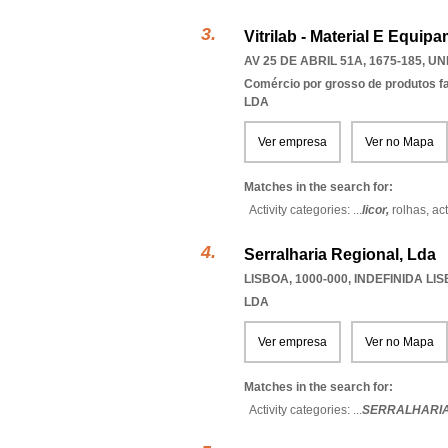
Vitrilab - Material E Equi
AV 25 DE ABRIL 51A, 1675-185
,
UN
Comércio por grosso de produtos f
LDA
Ver empresa
Ver no Mapa
Matches in the search for:
Activity categories: ...
licor,
rolhas,
ac
Serralharia Regional, Lda
LISBOA, 1000-000
,
INDEFINIDA LI
LDA
Ver empresa
Ver no Mapa
Matches in the search for:
Activity categories: ...
SERRALHARIA