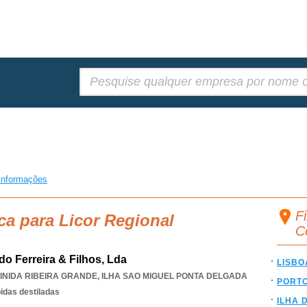
Pesquisar:
informações
Fi
ca para Licor Regional
C
do Ferreira & Filhos, Lda
LISBO
INIDA RIBEIRA GRANDE
,
ILHA SAO MIGUEL PONTA DELGADA
PORT
idas destiladas
ILHA 