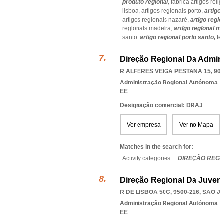
produto regional,
fabrica artigos rel
lisboa,
artigos regionais porto,
artig
artigos regionais nazaré,
artigo reg
regionais madeira,
artigo regional 
santo,
artigo regional porto santo,
t
Direção Regional Da Admin
R ALFERES VEIGA PESTANA 15, 90
Administração Regional Autónoma
EE
Designação comercial: DRAJ
Ver empresa
Ver no Mapa
Matches in the search for:
Activity categories: ...
DIREÇÃO REG
Direção Regional Da Juve
R DE LISBOA 50C, 9500-216
,
SAO 
Administração Regional Autónoma
EE