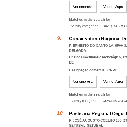
Ver empresa
Ver no Mapa
Matches in the search for:
Activity categories: ...
DIREÇÃO REG
Conservatório Regional D
R ERNESTO DO CANTO 1A, 9500-3
DELGADA
Ensinos secundário tecnológico, artí
EE
Designação comercial: CRPD
Ver empresa
Ver no Mapa
Matches in the search for:
Activity categories: ...
CONSERVATÓR
Pastelaria Regional Cego,
R JOSÉ AUGUSTO COELHO 150, 29
SETUBAL
,
SETUBAL