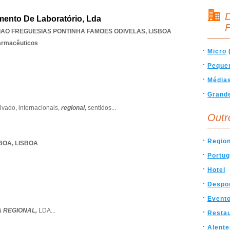
D
pamento De Laboratório, Lda
F
IAO FREGUESIAS PONTINHA FAMOES ODIVELAS
,
LISBOA
armacêuticos
Micro
Peque
Média
Grand
tivado,
internacionais,
regional,
sentidos
...
Outr
Region
SBOA
,
LISBOA
Portug
Hotel
Despo
Event
 REGIONAL,
LDA
...
Resta
Alente