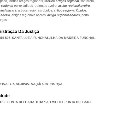
igioso,
fabrica artigos regionais,
fabrica artigos regional,
santarém,
o regional porto,
artigos regionais aveiro,
artigo regional aveiro,
ional nazaré,
artigos regionais óbidos,
artigo regional Óbidos,
madeira,
artigos regionais açores,
artigo regional açores,
porto
erços
...
istração Da Justiça
54-505
,
SANTA LUZIA FUNCHAL
,
ILHA DA MADEIRA FUNCHAL
IONAL DA ADMINISTRAÇÃO DA JUSTIÇA
...
ntude
JOSE PONTA DELGADA
,
ILHA SAO MIGUEL PONTA DELGADA