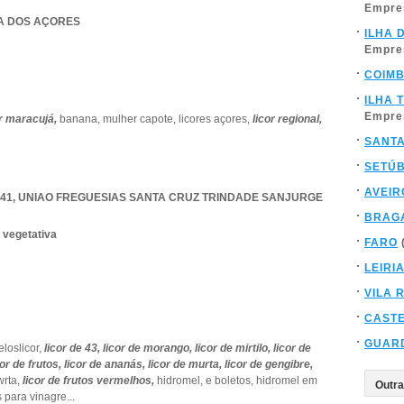
Empre
IA DOS AÇORES
ILHA 
Empre
COIM
ILHA 
Empre
or maracujá,
banana,
mulher capote,
licores açores,
licor regional,
SANT
SETÚ
AVEIR
341
,
UNIAO FREGUESIAS SANTA CRUZ TRINDADE SANJURGE
BRAG
 vegetativa
FARO
LEIRI
VILA 
CAST
GUAR
loslicor,
licor de 43,
licor de morango,
licor de mirtilo,
licor de
cor de frutos,
licor de ananás,
licor de murta,
licor de gengibre,
wrta,
licor de frutos vermelhos,
hidromel,
e boletos,
hidromel em
s para vinagre
...