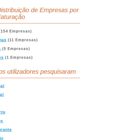
istribuição de Empresas por
aturação
(154 Empresas)
nas
(11 Empresas)
s
(5 Empresas)
es
(1 Empresas)
os utilizadores pesquisaram
al
al
rto
os
urante
jo