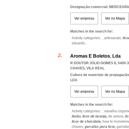
Designação comercial: MERCEAR
Ver empresa
Ver no Mapa
Matches in the search for:
Activity categories: ...
artesanato,
lic
eduardo
...
Aromas E Boletos, Lda
R DOUTOR JÚLIO GOMES 8, 5400-
CHAVES
,
VILA REAL
Cultura de materiais de propagação
LDA
Ver empresa
Ver no Mapa
Matches in the search for:
Activity categories: ...
navalha cogume
limão,
licor de laranja,
de amora,
li
licor de chocolate,
how to homebre
chaves,
garrafas para licor,
garrafa