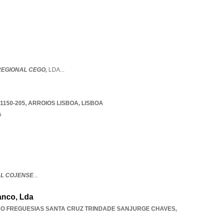
REGIONAL CEGO,
LDA
...
1150-205
,
ARROIOS LISBOA
,
LISBOA
s
AL COJENSE
...
anco, Lda
AO FREGUESIAS SANTA CRUZ TRINDADE SANJURGE CHAVES
,