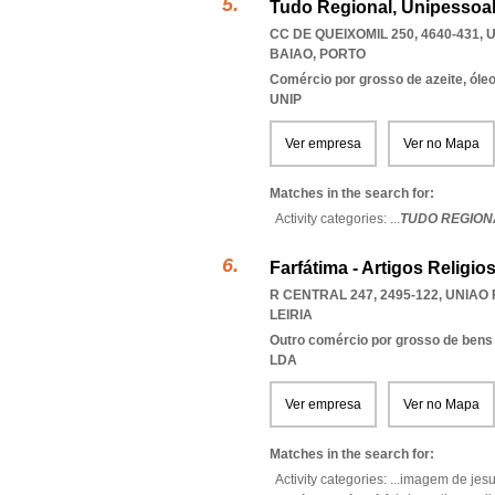
Tudo Regional, Unipessoal
CC DE QUEIXOMIL 250, 4640-431
,
U
BAIAO
,
PORTO
Comércio por grosso de azeite, óle
UNIP
Ver empresa
Ver no Mapa
Matches in the search for:
Activity categories: ...
TUDO REGION
Farfátima - Artigos Religi
R CENTRAL 247, 2495-122
,
UNIAO 
LEIRIA
Outro comércio por grosso de bens
LDA
Ver empresa
Ver no Mapa
Matches in the search for:
Activity categories: ...
imagem de jes