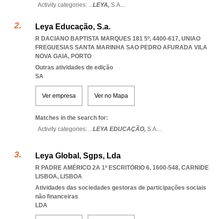
Activity categories: ...
LEYA,
S.A.
...
Leya Educação, S.a.
R DACIANO BAPTISTA MARQUES 181 5º, 4400-617
,
UNIAO
FREGUESIAS SANTA MARINHA SAO PEDRO AFURADA VILA
NOVA GAIA
,
PORTO
Outras atividades de edição
SA
Ver empresa
Ver no Mapa
Matches in the search for:
Activity categories: ...
LEYA EDUCAÇÃO,
S.A.
...
Leya Global, Sgps, Lda
R PADRE AMÉRICO 2A 1º ESCRITÓRIO 6, 1600-548
,
CARNIDE
LISBOA
,
LISBOA
Atividades das sociedades gestoras de participações sociais
não financeiras
LDA