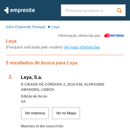
Pesquisar:
Início Empresite Portugal
Leya
Informação oferecida por
Leya
(Pesquisa solicitada pelo usuário)
Ver mais informações
5 resultados de busca para Leya
Leya, S.a.
R CIDADE DE CÓRDOVA 2, 2610-038
,
ALFRAGIDE
AMADORA
,
LISBOA
Edição de livros
SA
Ver empresa
Ver no Mapa
Matches in the search for: