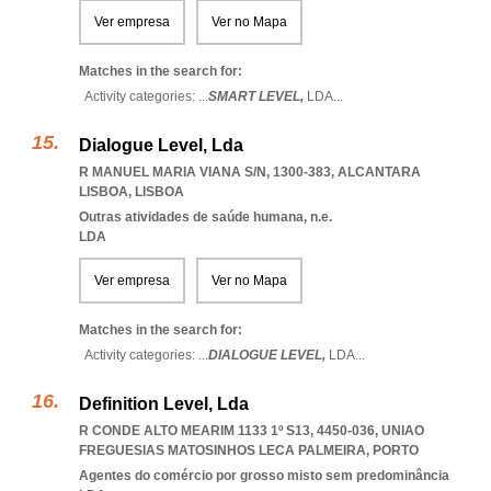
Ver empresa
Ver no Mapa
Matches in the search for:
Activity categories: ...
SMART LEVEL,
LDA
...
Dialogue Level, Lda
R MANUEL MARIA VIANA S/N, 1300-383
,
ALCANTARA
LISBOA
,
LISBOA
Outras atividades de saúde humana, n.e.
LDA
Ver empresa
Ver no Mapa
Matches in the search for:
Activity categories: ...
DIALOGUE LEVEL,
LDA
...
Definition Level, Lda
R CONDE ALTO MEARIM 1133 1º S13, 4450-036
,
UNIAO
FREGUESIAS MATOSINHOS LECA PALMEIRA
,
PORTO
Agentes do comércio por grosso misto sem predominância