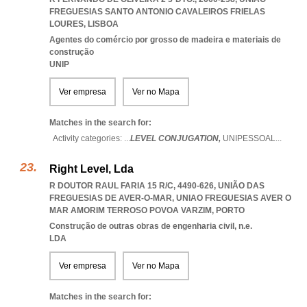
FREGUESIAS SANTO ANTONIO CAVALEIROS FRIELAS
LOURES
,
LISBOA
Agentes do comércio por grosso de madeira e materiais de
construção
UNIP
Ver empresa
Ver no Mapa
Matches in the search for:
Activity categories: ...
LEVEL CONJUGATION,
UNIPESSOAL
...
Right Level, Lda
R DOUTOR RAUL FARIA 15 R/C, 4490-626, UNIÃO DAS
FREGUESIAS DE AVER-O-MAR
,
UNIAO FREGUESIAS AVER O
MAR AMORIM TERROSO POVOA VARZIM
,
PORTO
Construção de outras obras de engenharia civil, n.e.
LDA
Ver empresa
Ver no Mapa
Matches in the search for: