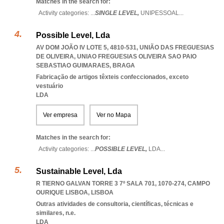
Matches in the search for:
Activity categories: ...
SINGLE LEVEL,
UNIPESSOAL
...
Possible Level, Lda
AV DOM JOÃO IV LOTE 5, 4810-531, UNIÃO DAS FREGUESIAS
DE OLIVEIRA
,
UNIAO FREGUESIAS OLIVEIRA SAO PAIO
SEBASTIAO GUIMARAES
,
BRAGA
Fabricação de artigos têxteis confeccionados, exceto
vestuário
LDA
Ver empresa
Ver no Mapa
Matches in the search for:
Activity categories: ...
POSSIBLE LEVEL,
LDA
...
Sustainable Level, Lda
R TIERNO GALVAN TORRE 3 7º SALA 701, 1070-274
,
CAMPO
OURIQUE LISBOA
,
LISBOA
Outras atividades de consultoria, científicas, técnicas e
similares, n.e.
LDA