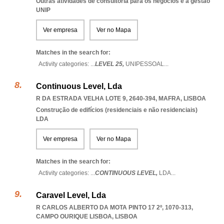
Outras atividades de consultoria para os negócios e a gestão
UNIP
Ver empresa
Ver no Mapa
Matches in the search for:
Activity categories: ...
LEVEL 25,
UNIPESSOAL
...
Continuous Level, Lda
R DA ESTRADA VELHA LOTE 9, 2640-394
,
MAFRA
,
LISBOA
Construção de edifícios (residenciais e não residenciais)
LDA
Ver empresa
Ver no Mapa
Matches in the search for:
Activity categories: ...
CONTINUOUS LEVEL,
LDA
...
Caravel Level, Lda
R CARLOS ALBERTO DA MOTA PINTO 17 2º, 1070-313
,
CAMPO OURIQUE LISBOA
,
LISBOA