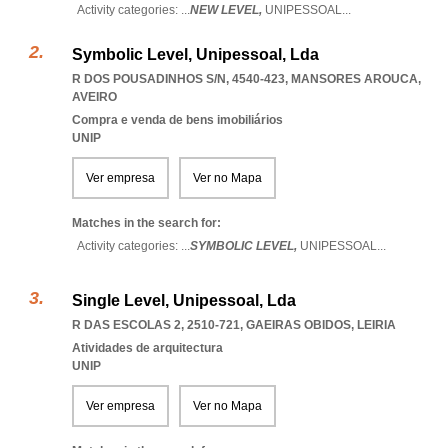
Activity categories: ...
NEW LEVEL,
UNIPESSOAL
...
Symbolic Level, Unipessoal, Lda
R DOS POUSADINHOS S/N, 4540-423
,
MANSORES AROUCA
,
AVEIRO
Compra e venda de bens imobiliários
UNIP
Ver empresa
Ver no Mapa
Matches in the search for:
Activity categories: ...
SYMBOLIC LEVEL,
UNIPESSOAL
...
Single Level, Unipessoal, Lda
R DAS ESCOLAS 2, 2510-721
,
GAEIRAS OBIDOS
,
LEIRIA
Atividades de arquitectura
UNIP
Ver empresa
Ver no Mapa