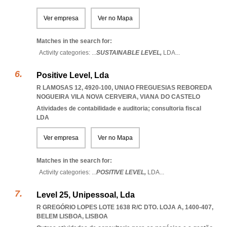
Ver empresa
Ver no Mapa
Matches in the search for:
Activity categories: ...
SUSTAINABLE LEVEL,
LDA
...
Positive Level, Lda
R LAMOSAS 12, 4920-100
,
UNIAO FREGUESIAS REBOREDA
NOGUEIRA VILA NOVA CERVEIRA
,
VIANA DO CASTELO
Atividades de contabilidade e auditoria; consultoria fiscal
LDA
Ver empresa
Ver no Mapa
Matches in the search for:
Activity categories: ...
POSITIVE LEVEL,
LDA
...
Level 25, Unipessoal, Lda
R GREGÓRIO LOPES LOTE 1638 R/C DTO. LOJA A, 1400-407
,
BELEM LISBOA
,
LISBOA