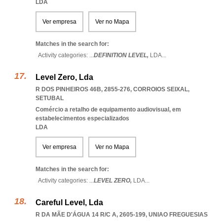
LDA
Ver empresa
Ver no Mapa
Matches in the search for:
Activity categories: ...
DEFINITION LEVEL,
LDA
...
Level Zero, Lda
R DOS PINHEIROS 46B, 2855-276
,
CORROIOS SEIXAL
,
SETUBAL
Comércio a retalho de equipamento audiovisual, em
estabelecimentos especializados
LDA
Ver empresa
Ver no Mapa
Matches in the search for:
Activity categories: ...
LEVEL ZERO,
LDA
...
Careful Level, Lda
R DA MÃE D'ÁGUA 14 R/C A, 2605-199
,
UNIAO FREGUESIAS