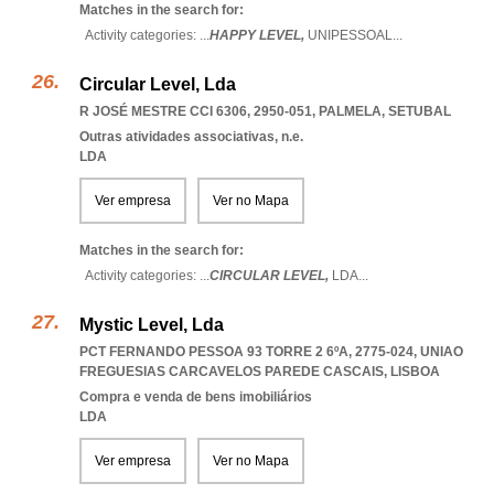
Matches in the search for:
Activity categories: ...
HAPPY LEVEL,
UNIPESSOAL
...
Circular Level, Lda
R JOSÉ MESTRE CCI 6306, 2950-051
,
PALMELA
,
SETUBAL
Outras atividades associativas, n.e.
LDA
Ver empresa
Ver no Mapa
Matches in the search for:
Activity categories: ...
CIRCULAR LEVEL,
LDA
...
Mystic Level, Lda
PCT FERNANDO PESSOA 93 TORRE 2 6ºA, 2775-024
,
UNIAO
FREGUESIAS CARCAVELOS PAREDE CASCAIS
,
LISBOA
Compra e venda de bens imobiliários
LDA
Ver empresa
Ver no Mapa