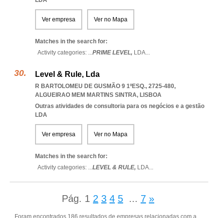
LDA
Ver empresa
Ver no Mapa
Matches in the search for:
Activity categories: ...
PRIME LEVEL,
LDA
...
Level & Rule, Lda
R BARTOLOMEU DE GUSMÃO 9 1ºESQ., 2725-480
,
ALGUEIRAO MEM MARTINS SINTRA
,
LISBOA
Outras atividades de consultoria para os negócios e a gestão
LDA
Ver empresa
Ver no Mapa
Matches in the search for:
Activity categories: ...
LEVEL & RULE,
LDA
...
Pág.
1
2
3
4
5
...
7
»
Foram encontrados 186 resultados de empresas relacionadas com a