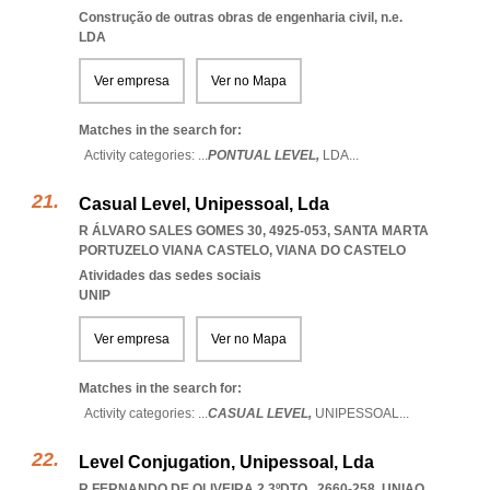
Construção de outras obras de engenharia civil, n.e.
LDA
Ver empresa
Ver no Mapa
Matches in the search for:
Activity categories: ...
PONTUAL LEVEL,
LDA
...
Casual Level, Unipessoal, Lda
R ÁLVARO SALES GOMES 30, 4925-053
,
SANTA MARTA
PORTUZELO VIANA CASTELO
,
VIANA DO CASTELO
Atividades das sedes sociais
UNIP
Ver empresa
Ver no Mapa
Matches in the search for:
Activity categories: ...
CASUAL LEVEL,
UNIPESSOAL
...
Level Conjugation, Unipessoal, Lda
R FERNANDO DE OLIVEIRA 2 3ºDTO., 2660-258
,
UNIAO