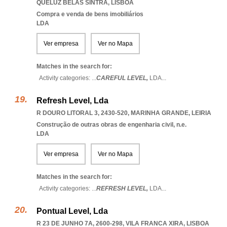
QUELUZ BELAS SINTRA
,
LISBOA
Compra e venda de bens imobiliários
LDA
Ver empresa
Ver no Mapa
Matches in the search for:
Activity categories: ...
CAREFUL LEVEL,
LDA
...
Refresh Level, Lda
R DOURO LITORAL 3, 2430-520
,
MARINHA GRANDE
,
LEIRIA
Construção de outras obras de engenharia civil, n.e.
LDA
Ver empresa
Ver no Mapa
Matches in the search for:
Activity categories: ...
REFRESH LEVEL,
LDA
...
Pontual Level, Lda
R 23 DE JUNHO 7A, 2600-298
,
VILA FRANCA XIRA
,
LISBOA