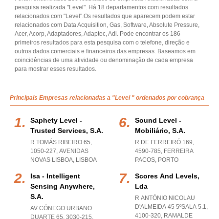
pesquisa realizada "Level". Há 18 departamentos com resultados
relacionados com "Level".Os resultados que aparecem podem estar
relacionados com Data Acquisition, Gas, Software, Absolute Pressure,
Acer, Acorp, Adaptadores, Adaptec, Adi. Pode encontrar os 186
primeiros resultados para esta pesquisa com o telefone, direção e
outros dados comerciais e financeiros das empresas. Baseamos em
coincidências de uma atividade ou denominação de cada empresa
para mostrar esses resultados.
Principais Empresas relacionadas a "Level " ordenados por cobrança
Saphety Level -
Sound Level -
Trusted Services, S.a.
Mobiliário, S.a.
R TOMÁS RIBEIRO 65,
R DE FERREIRÓ 169,
1050-227
,
AVENIDAS
4590-785
,
FERREIRA
NOVAS LISBOA
,
LISBOA
PACOS
,
PORTO
Isa - Intelligent
Scores And Levels,
Sensing Anywhere,
Lda
S.a.
R ANTÓNIO NICOLAU
D'ALMEIDA 45 5ºSALA 5.1,
AV CÓNEGO URBANO
4100-320
,
RAMALDE
DUARTE 65, 3030-215,