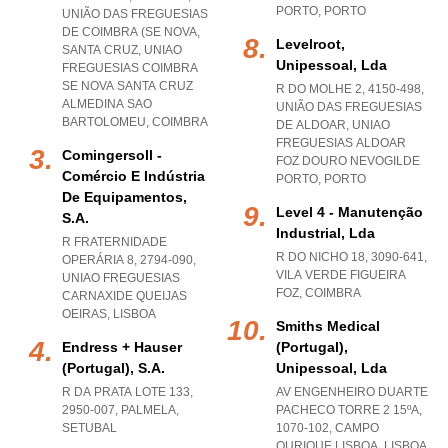
PORTO
,
PORTO
UNIÃO DAS FREGUESIAS
DE COIMBRA (SE NOVA,
Levelroot,
SANTA CRUZ
,
UNIAO
Unipessoal, Lda
FREGUESIAS COIMBRA
SE NOVA SANTA CRUZ
R DO MOLHE 2, 4150-498,
ALMEDINA SAO
UNIÃO DAS FREGUESIAS
BARTOLOMEU
,
COIMBRA
DE ALDOAR
,
UNIAO
FREGUESIAS ALDOAR
Comingersoll -
FOZ DOURO NEVOGILDE
Comércio E Indústria
PORTO
,
PORTO
De Equipamentos,
Level 4 - Manutenção
S.a.
Industrial, Lda
R FRATERNIDADE
R DO NICHO 18, 3090-641
,
OPERÁRIA 8, 2794-090
,
VILA VERDE FIGUEIRA
UNIAO FREGUESIAS
FOZ
,
COIMBRA
CARNAXIDE QUEIJAS
OEIRAS
,
LISBOA
Smiths Medical
Endress + Hauser
(portugal),
(portugal), S.a.
Unipessoal, Lda
R DA PRATA LOTE 133,
AV ENGENHEIRO DUARTE
2950-007
,
PALMELA
,
PACHECO TORRE 2 15ºA,
SETUBAL
1070-102
,
CAMPO
OURIQUE LISBOA
,
LISBOA