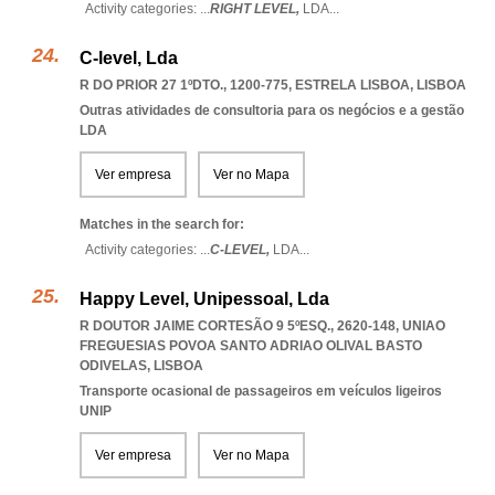
Activity categories: ...
RIGHT LEVEL,
LDA
...
C-level, Lda
R DO PRIOR 27 1ºDTO., 1200-775
,
ESTRELA LISBOA
,
LISBOA
Outras atividades de consultoria para os negócios e a gestão
LDA
Ver empresa
Ver no Mapa
Matches in the search for:
Activity categories: ...
C-LEVEL,
LDA
...
Happy Level, Unipessoal, Lda
R DOUTOR JAIME CORTESÃO 9 5ºESQ., 2620-148
,
UNIAO
FREGUESIAS POVOA SANTO ADRIAO OLIVAL BASTO
ODIVELAS
,
LISBOA
Transporte ocasional de passageiros em veículos ligeiros
UNIP
Ver empresa
Ver no Mapa