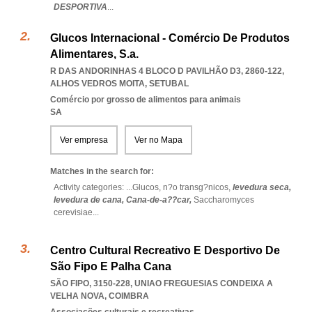
DESPORTIVA
...
Glucos Internacional - Comércio De Produtos
Alimentares, S.a.
R DAS ANDORINHAS 4 BLOCO D PAVILHÃO D3, 2860-122
,
ALHOS VEDROS MOITA
,
SETUBAL
Comércio por grosso de alimentos para animais
SA
Ver empresa
Ver no Mapa
Matches in the search for:
Activity categories: ...
Glucos,
n?o transg?nicos,
levedura seca,
levedura de cana,
Cana-de-a??car,
Saccharomyces
cerevisiae
...
Centro Cultural Recreativo E Desportivo De
São Fipo E Palha Cana
SÃO FIPO, 3150-228
,
UNIAO FREGUESIAS CONDEIXA A
VELHA NOVA
,
COIMBRA