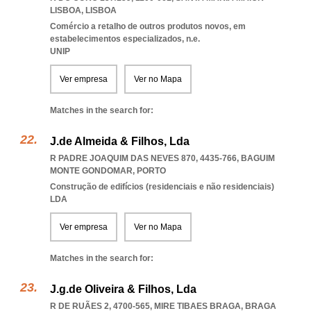
LISBOA
,
LISBOA
Comércio a retalho de outros produtos novos, em
estabelecimentos especializados, n.e.
UNIP
Ver empresa
Ver no Mapa
Matches in the search for:
J.de Almeida & Filhos, Lda
R PADRE JOAQUIM DAS NEVES 870, 4435-766
,
BAGUIM
MONTE GONDOMAR
,
PORTO
Construção de edifícios (residenciais e não residenciais)
LDA
Ver empresa
Ver no Mapa
Matches in the search for:
J.g.de Oliveira & Filhos, Lda
R DE RUÃES 2, 4700-565
,
MIRE TIBAES BRAGA
,
BRAGA