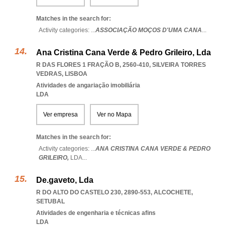
Matches in the search for:
Activity categories: ...
ASSOCIAÇÃO MOÇOS D'UMA CANA
...
Ana Cristina Cana Verde & Pedro Grileiro, Lda
R DAS FLORES 1 FRAÇÃO B, 2560-410
,
SILVEIRA TORRES
VEDRAS
,
LISBOA
Atividades de angariação imobiliária
LDA
Ver empresa
Ver no Mapa
Matches in the search for:
Activity categories: ...
ANA CRISTINA CANA VERDE & PEDRO
GRILEIRO,
LDA
...
De.gaveto, Lda
R DO ALTO DO CASTELO 230, 2890-553
,
ALCOCHETE
,
SETUBAL
Atividades de engenharia e técnicas afins
LDA