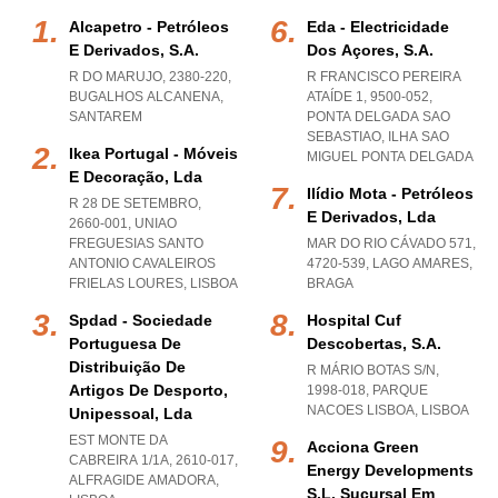
Alcapetro - Petróleos
Eda - Electricidade
E Derivados, S.a.
Dos Açores, S.a.
R DO MARUJO, 2380-220
,
R FRANCISCO PEREIRA
BUGALHOS ALCANENA
,
ATAÍDE 1, 9500-052
,
SANTAREM
PONTA DELGADA SAO
SEBASTIAO
,
ILHA SAO
Ikea Portugal - Móveis
MIGUEL PONTA DELGADA
E Decoração, Lda
Ilídio Mota - Petróleos
R 28 DE SETEMBRO,
E Derivados, Lda
2660-001
,
UNIAO
FREGUESIAS SANTO
MAR DO RIO CÁVADO 571,
ANTONIO CAVALEIROS
4720-539
,
LAGO AMARES
,
FRIELAS LOURES
,
LISBOA
BRAGA
Spdad - Sociedade
Hospital Cuf
Portuguesa De
Descobertas, S.a.
Distribuição De
R MÁRIO BOTAS S/N,
Artigos De Desporto,
1998-018
,
PARQUE
NACOES LISBOA
,
LISBOA
Unipessoal, Lda
EST MONTE DA
Acciona Green
CABREIRA 1/1A, 2610-017
,
Energy Developments
ALFRAGIDE AMADORA
,
S.l. Sucursal Em