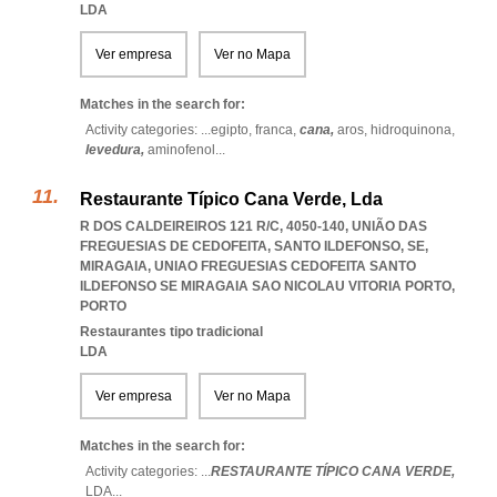
LDA
Ver empresa
Ver no Mapa
Matches in the search for:
Activity categories: ...
egipto,
franca,
cana,
aros,
hidroquinona,
levedura,
aminofenol
...
Restaurante Típico Cana Verde, Lda
R DOS CALDEIREIROS 121 R/C, 4050-140, UNIÃO DAS
FREGUESIAS DE CEDOFEITA, SANTO ILDEFONSO, SE,
MIRAGAIA
,
UNIAO FREGUESIAS CEDOFEITA SANTO
ILDEFONSO SE MIRAGAIA SAO NICOLAU VITORIA PORTO
,
PORTO
Restaurantes tipo tradicional
LDA
Ver empresa
Ver no Mapa
Matches in the search for:
Activity categories: ...
RESTAURANTE TÍPICO CANA VERDE,
LDA
...