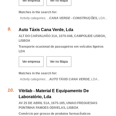
Ver empresa
Ver no Mapa
Matches in the search for:
Activity categories: ...
CANA VERDE - CONSTRUÇÕES,
LDA
...
Auto Táxis Cana Verde, Lda
ALT DO CARVALHÃO 31A, 1070-048
,
CAMPOLIDE LISBOA
,
LISBOA
Transporte ocasional de passageiros em veículos ligeiros
LDA
Ver empresa
Ver no Mapa
Matches in the search for:
Activity categories: ...
AUTO TÁXIS CANA VERDE,
LDA
...
Vitrilab - Material E Equipamento De
Laboratório, Lda
AV 25 DE ABRIL 51A, 1675-185
,
UNIAO FREGUESIAS
PONTINHA FAMOES ODIVELAS
,
LISBOA
Comércio por grosso de produtos farmacêuticos