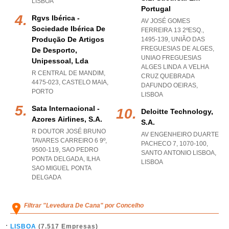
LISBOA
Portugal
Rgvs Ibérica -
AV JOSÉ GOMES
Sociedade Ibérica De
FERREIRA 13 2ºESQ.,
Produção De Artigos
1495-139, UNIÃO DAS
FREGUESIAS DE ALGES
,
De Desporto,
UNIAO FREGUESIAS
Unipessoal, Lda
ALGES LINDA A VELHA
R CENTRAL DE MANDIM,
CRUZ QUEBRADA
4475-023
,
CASTELO MAIA
,
DAFUNDO OEIRAS
,
PORTO
LISBOA
Sata Internacional -
Deloitte Technology,
Azores Airlines, S.a.
S.a.
R DOUTOR JOSÉ BRUNO
AV ENGENHEIRO DUARTE
TAVARES CARREIRO 6 9º,
PACHECO 7, 1070-100
,
9500-119
,
SAO PEDRO
SANTO ANTONIO LISBOA
,
PONTA DELGADA
,
ILHA
LISBOA
SAO MIGUEL PONTA
DELGADA
Filtrar "Levedura De Cana" por Concelho
LISBOA
(7.517 Empresas)