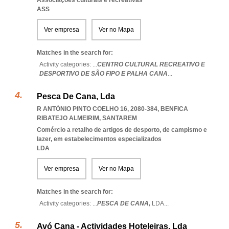
Associações culturais e recreativas
ASS
Ver empresa
Ver no Mapa
Matches in the search for:
Activity categories: ...
CENTRO CULTURAL RECREATIVO E
DESPORTIVO DE SÃO FIPO E PALHA CANA
...
Pesca De Cana, Lda
R ANTÓNIO PINTO COELHO 16, 2080-384
,
BENFICA
RIBATEJO ALMEIRIM
,
SANTAREM
Comércio a retalho de artigos de desporto, de campismo e
lazer, em estabelecimentos especializados
LDA
Ver empresa
Ver no Mapa
Matches in the search for:
Activity categories: ...
PESCA DE CANA,
LDA
...
Avó Cana - Actividades Hoteleiras, Lda