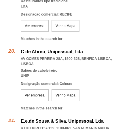
Restaurantes tipo tradicional
LDA
Designação comercial: RECIFE
Ver empresa
Ver no Mapa
Matches in the search for:
C.de Abreu, Unipessoal, Lda
AV GOMES PEREIRA 28A, 1500-328
,
BENFICA LISBOA
,
LISBOA
Salões de cabeleireiro
UNIP
Designação comercial: Celeste
Ver empresa
Ver no Mapa
Matches in the search for:
E.e.de Sousa & Silva, Unipessoal, Lda
R DO OURO 157/159, 1100-061
,
SANTA MARIA MAIOR