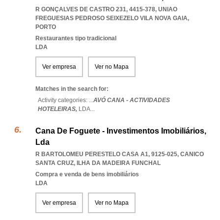
R GONÇALVES DE CASTRO 231, 4415-378
,
UNIAO
FREGUESIAS PEDROSO SEIXEZELO VILA NOVA GAIA
,
PORTO
Restaurantes tipo tradicional
LDA
Ver empresa
Ver no Mapa
Matches in the search for:
Activity categories: ...
AVÓ CANA - ACTIVIDADES
HOTELEIRAS,
LDA
...
Cana De Foguete - Investimentos Imobiliários,
Lda
R BARTOLOMEU PERESTELO CASA A1, 9125-025
,
CANICO
SANTA CRUZ
,
ILHA DA MADEIRA FUNCHAL
Compra e venda de bens imobiliários
LDA
Ver empresa
Ver no Mapa