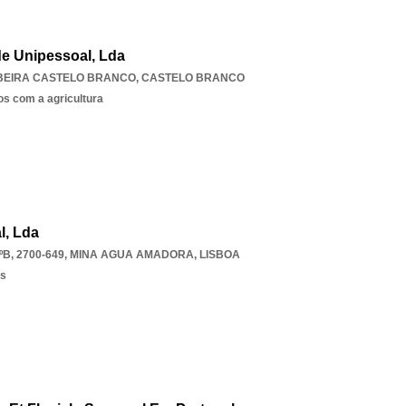
e Unipessoal, Lda
BEIRA CASTELO BRANCO
,
CASTELO BRANCO
os com a agricultura
l, Lda
B, 2700-649
,
MINA AGUA AMADORA
,
LISBOA
os