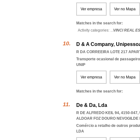
Ver empresa
Ver no Mapa
Matches in the search for:
Activity categories: ...
VINCI REAL E
D & A Company, Unipessoa
R DA CORREEIRA LOTE 217 APART
Transporte ocasional de passageiro
UNIP
Ver empresa
Ver no Mapa
Matches in the search for:
De & Da, Lda
R DE ALFREDO KEIL 94, 4150-04
ALDOAR FOZ DOURO NEVOGILDE
Comércio a retalho de outros produ
LDA