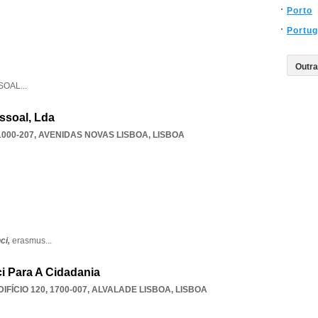
Porto
Portug
SOAL
...
ssoal, Lda
1000-207
,
AVENIDAS NOVAS LISBOA
,
LISBOA
ci,
erasmus
...
i Para A Cidadania
FÍCIO 120, 1700-007
,
ALVALADE LISBOA
,
LISBOA