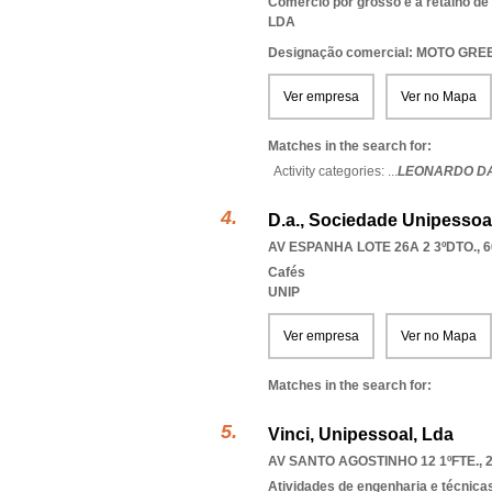
Comércio por grosso e a retalho de
LDA
Designação comercial: MOTO GR
Ver empresa
Ver no Mapa
Matches in the search for:
Activity categories: ...
LEONARDO DA
D.a., Sociedade Unipessoa
AV ESPANHA LOTE 26A 2 3ºDTO., 6
Cafés
UNIP
Ver empresa
Ver no Mapa
Matches in the search for:
Vinci, Unipessoal, Lda
AV SANTO AGOSTINHO 12 1ºFTE., 
Atividades de engenharia e técnicas