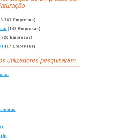
aturação
(3.767 Empresas)
nas
(143 Empresas)
s
(26 Empresas)
es
(17 Empresas)
os utilizadores pesquisaram
acao
a
amentos
al
ario