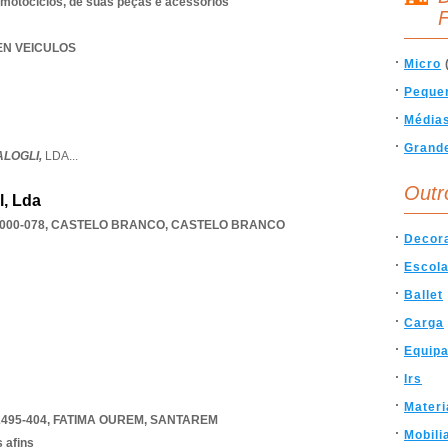
 motociclos, de suas peças e acessórios
F
EEN VEICULOS
Micro
Peque
Média
Grand
LOGLI,
LDA
...
Outr
l, Lda
000-078
,
CASTELO BRANCO
,
CASTELO BRANCO
Decor
Escol
Ballet
Carga
Equip
Irs
Materi
2495-404
,
FATIMA OUREM
,
SANTAREM
Mobili
 afins