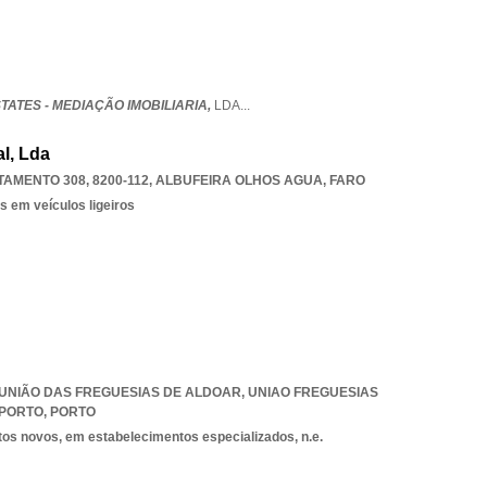
STATES - MEDIAÇÃO IMOBILIARIA,
LDA
...
l, Lda
AMENTO 308, 8200-112
,
ALBUFEIRA OLHOS AGUA
,
FARO
s em veículos ligeiros
7, UNIÃO DAS FREGUESIAS DE ALDOAR
,
UNIAO FREGUESIAS
 PORTO
,
PORTO
tos novos, em estabelecimentos especializados, n.e.