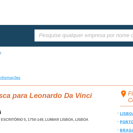
Pesquisar:
i
informações
F
sca para Leonardo Da Vinci
C
i
LISBO
 ESCRITÓRIO 5, 1750-149
,
LUMIAR LISBOA
,
LISBOA
PORT
BRAG