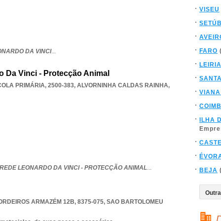
VISEU
SETÚ
AVEIR
FARO
ONARDO DA VINCI
...
LEIRI
 Da Vinci - Protecção Animal
SANT
COLA PRIMÁRIA, 2500-383
,
ALVORNINHA CALDAS RAINHA
,
VIANA
COIM
ILHA 
Empre
CAST
ÉVOR
REDE LEONARDO DA VINCI - PROTECÇÃO ANIMAL
...
BEJA
RDEIROS ARMAZÉM 12B, 8375-075
,
SAO BARTOLOMEU
D