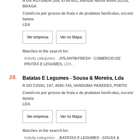
R DA ROTUNDA 209, 4750-001
,
ABADE NEIVA BARCELOS
,
BRAGA
Comércio por grosso de fruta e de produtos hortícolas, exceto
batata
LDA
Ver empresa
Ver no Mapa
Matches in the search for:
Activity categories: ...
ATLANTIKFRESH - COMÉRCIO DE
FRUTAS E LEGUMES,
LDA
...
Batatas E Legumes - Sousa & Moreira, Lda
R DO COVAL 147, 4585-745
,
VANDOMA PAREDES
,
PORTO
Comércio por grosso de fruta e de produtos hortícolas, exceto
batata
LDA
Ver empresa
Ver no Mapa
Matches in the search for:
Activity categories: ...
BATATAS E LEGUMES - SOUSA &