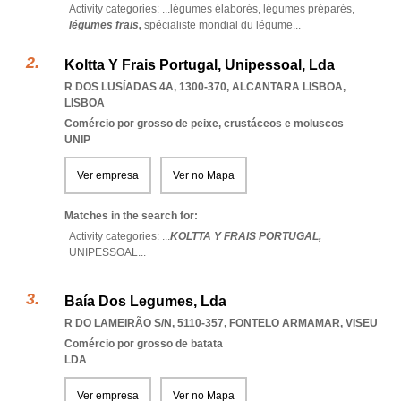
Activity categories: ...
légumes élaborés,
légumes préparés,
légumes frais,
spécialiste mondial du légume
...
Koltta Y Frais Portugal, Unipessoal, Lda
R DOS LUSÍADAS 4A, 1300-370
,
ALCANTARA LISBOA
,
LISBOA
Comércio por grosso de peixe, crustáceos e moluscos
UNIP
Ver empresa
Ver no Mapa
Matches in the search for:
Activity categories: ...
KOLTTA Y FRAIS PORTUGAL,
UNIPESSOAL
...
Baía Dos Legumes, Lda
R DO LAMEIRÃO S/N, 5110-357
,
FONTELO ARMAMAR
,
VISEU
Comércio por grosso de batata
LDA
Ver empresa
Ver no Mapa