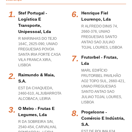
Stef Portugal -
Henrique Fiel
Logística E
Lourenço, Lda
Transporte,
R ALFREDO DINIS 74,
Unipessoal, Lda
2660-376
,
UNIAO
FREGUESIAS SANTO
R MARINHAS DO TEJO
ANTAO SAO JULIAO
164C, 2625-090
,
UNIAO
TOJAL LOURES
,
LISBOA
FREGUESIAS POVOA
SANTA IRIA FORTE CASA
Frutorbel - Frutas,
VILA FRANCA XIRA
,
Lda
LISBOA
MARL EDIFÍCIO
Raimundo & Maia,
FRUTORBEL PAVILHÃO
S.a.
AO2 TOPO SUL, 2660-421
,
UNIAO FREGUESIAS
EST DA CHAQUEDA,
SANTO ANTAO SAO
2460-610
,
ALJUBARROTA
JULIAO TOJAL LOURES
,
ALCOBACA
,
LEIRIA
LISBOA
O Melro - Frutas E
Progelcone -
Legumes, Lda
Comércio E Indústria,
R DA SOBREIRA S/N,
S.a.
2540-454
,
CARVALHAL
EST DE POLIMA 624,