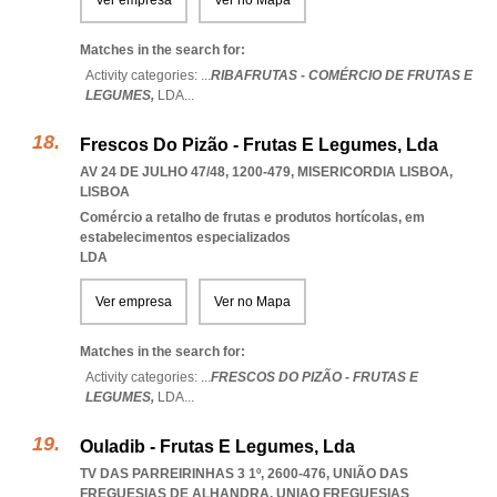
Ver empresa
Ver no Mapa
Matches in the search for:
Activity categories: ...
RIBAFRUTAS - COMÉRCIO DE FRUTAS E
LEGUMES,
LDA
...
Frescos Do Pizão - Frutas E Legumes, Lda
AV 24 DE JULHO 47/48, 1200-479
,
MISERICORDIA LISBOA
,
LISBOA
Comércio a retalho de frutas e produtos hortícolas, em
estabelecimentos especializados
LDA
Ver empresa
Ver no Mapa
Matches in the search for:
Activity categories: ...
FRESCOS DO PIZÃO - FRUTAS E
LEGUMES,
LDA
...
Ouladib - Frutas E Legumes, Lda
TV DAS PARREIRINHAS 3 1º, 2600-476, UNIÃO DAS
FREGUESIAS DE ALHANDRA
,
UNIAO FREGUESIAS