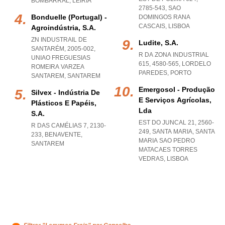
BOMBARRAL
,
LEIRIA
2785-543
,
SAO
Bonduelle (portugal) -
DOMINGOS RANA
CASCAIS
,
LISBOA
Agroindústria, S.a.
ZN INDUSTRAIL DE
Ludite, S.a.
SANTARÉM, 2005-002
,
R DA ZONA INDUSTRIAL
UNIAO FREGUESIAS
615, 4580-565
,
LORDELO
ROMEIRA VARZEA
PAREDES
,
PORTO
SANTAREM
,
SANTAREM
Emergosol - Produção
Silvex - Indústria De
E Serviços Agrícolas,
Plásticos E Papéis,
Lda
S.a.
EST DO JUNCAL 21, 2560-
R DAS CAMÉLIAS 7, 2130-
249, SANTA MARIA
,
SANTA
233
,
BENAVENTE
,
MARIA SAO PEDRO
SANTAREM
MATACAES TORRES
VEDRAS
,
LISBOA