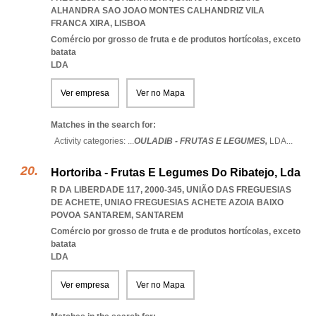
ALHANDRA SAO JOAO MONTES CALHANDRIZ VILA
FRANCA XIRA
,
LISBOA
Comércio por grosso de fruta e de produtos hortícolas, exceto
batata
LDA
Ver empresa
Ver no Mapa
Matches in the search for:
Activity categories: ...
OULADIB - FRUTAS E LEGUMES,
LDA
...
Hortoriba - Frutas E Legumes Do Ribatejo, Lda
R DA LIBERDADE 117, 2000-345, UNIÃO DAS FREGUESIAS
DE ACHETE
,
UNIAO FREGUESIAS ACHETE AZOIA BAIXO
POVOA SANTAREM
,
SANTAREM
Comércio por grosso de fruta e de produtos hortícolas, exceto
batata
LDA
Ver empresa
Ver no Mapa