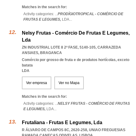
Matches in the search for:
Activity categories: ...
PRODÍGIOTROPICAL - COMÉRCIO DE
FRUTAS E LEGUMES,
LDA
...
Nelsy Frutas - Comércio De Frutas E Legumes,
Lda
ZN INDUSTRIAL LOTE 8 2ª FASE, 5140-105
,
CARRAZEDA
ANSIAES
,
BRAGANCA
Comércio por grosso de fruta e de produtos hortícolas, exceto
batata
LDA
Ver empresa
Ver no Mapa
Matches in the search for:
Activity categories: ...
NELSY FRUTAS - COMÉRCIO DE FRUTAS
E LEGUMES,
LDA
...
Frutaliana - Frutas E Legumes, Lda
R ÁLVARO DE CAMPOS 8C, 2620-258
,
UNIAO FREGUESIAS
RAMADA CANECAS ODIVELAS
,
LISBOA