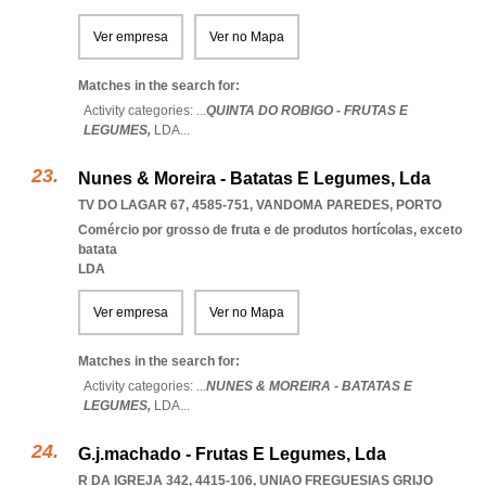
Ver empresa
Ver no Mapa
Matches in the search for:
Activity categories: ...
QUINTA DO ROBIGO - FRUTAS E
LEGUMES,
LDA
...
Nunes & Moreira - Batatas E Legumes, Lda
TV DO LAGAR 67, 4585-751
,
VANDOMA PAREDES
,
PORTO
Comércio por grosso de fruta e de produtos hortícolas, exceto
batata
LDA
Ver empresa
Ver no Mapa
Matches in the search for:
Activity categories: ...
NUNES & MOREIRA - BATATAS E
LEGUMES,
LDA
...
G.j.machado - Frutas E Legumes, Lda
R DA IGREJA 342, 4415-106
,
UNIAO FREGUESIAS GRIJO