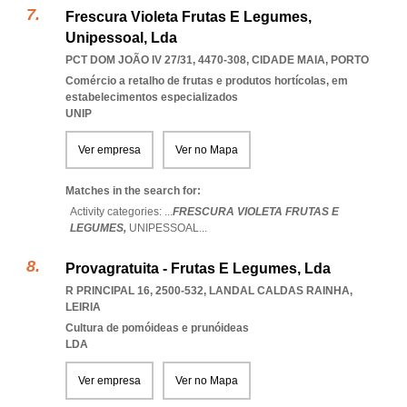
Frescura Violeta Frutas E Legumes,
Unipessoal, Lda
PCT DOM JOÃO IV 27/31, 4470-308
,
CIDADE MAIA
,
PORTO
Comércio a retalho de frutas e produtos hortícolas, em
estabelecimentos especializados
UNIP
Ver empresa
Ver no Mapa
Matches in the search for:
Activity categories: ...
FRESCURA VIOLETA FRUTAS E
LEGUMES,
UNIPESSOAL
...
Provagratuita - Frutas E Legumes, Lda
R PRINCIPAL 16, 2500-532
,
LANDAL CALDAS RAINHA
,
LEIRIA
Cultura de pomóideas e prunóideas
LDA
Ver empresa
Ver no Mapa