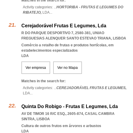
Matches in the search for:
Activity categories: ...
HORTORIBA - FRUTAS E LEGUMES DO
RIBATEJO,
LDA
...
Cerejadorável Frutas E Legumes, Lda
R DO PARQUE DESPORTIVO 7, 2580-381
,
UNIAO
FREGUESIAS ALENQUER SANTO ESTEVAO TRIANA
,
LISBOA
Comércio a retalho de frutas e produtos hortícolas, em
estabelecimentos especializados
LDA
Ver empresa
Ver no Mapa
Matches in the search for:
Activity categories: ...
CEREJADORÁVEL FRUTAS E LEGUMES,
LDA
...
Quinta Do Robigo - Frutas E Legumes, Lda
AV DE TIMOR 16 R/C ESQ., 2605-874
,
CASAL CAMBRA
SINTRA
,
LISBOA
Cultura de outros frutos em árvores e arbustos
LDA