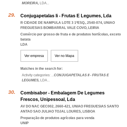
MOREIRA,
LDA
...
Conjugapetalas Ii - Frutas E Legumes, Lda
R CIDADE DE NAMPULA LOTE 3 1ºESQ., 2540-074
,
UNIAO
FREGUESIAS BOMBARRAL VALE COVO
,
LEIRIA
Comércio por grosso de fruta e de produtos hortícolas, exceto
batata
LDA
Ver empresa
Ver no Mapa
Matches in the search for:
Activity categories: ...
CONJUGAPETALAS II - FRUTAS E
LEGUMES,
LDA
...
Combisabor - Embalagem De Legumes
Frescos, Unipessoal, Lda
AV DO NAC GEC002, 2660-421
,
UNIAO FREGUESIAS SANTO
ANTAO SAO JULIAO TOJAL LOURES
,
LISBOA
Preparação de produtos agrícolas para venda
UNIP