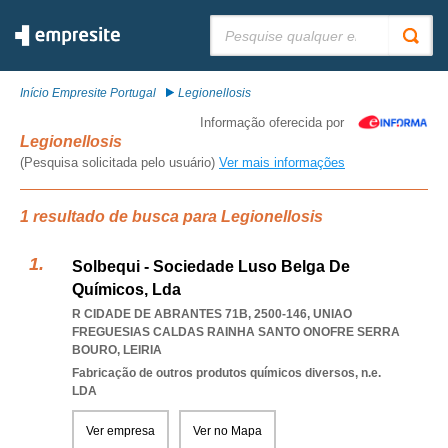
Pesquisar:
Início Empresite Portugal
Legionellosis
Informação oferecida por
Legionellosis
(Pesquisa solicitada pelo usuário)
Ver mais informações
1 resultado de busca para Legionellosis
Solbequi - Sociedade Luso Belga De
Químicos, Lda
R CIDADE DE ABRANTES 71B, 2500-146
,
UNIAO
FREGUESIAS CALDAS RAINHA SANTO ONOFRE SERRA
BOURO
,
LEIRIA
Fabricação de outros produtos químicos diversos, n.e.
LDA
Ver empresa
Ver no Mapa