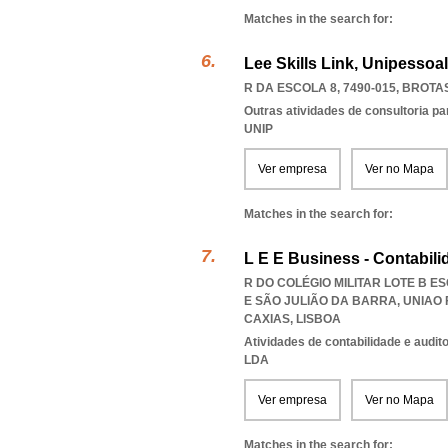
Matches in the search for:
Lee Skills Link, Unipessoal
R DA ESCOLA 8, 7490-015
,
BROTA
Outras atividades de consultoria pa
UNIP
Ver empresa
Ver no Mapa
Matches in the search for:
L E E Business - Contabili
R DO COLÉGIO MILITAR LOTE B ES
E SÃO JULIÃO DA BARRA
,
UNIAO 
CAXIAS
,
LISBOA
Atividades de contabilidade e auditor
LDA
Ver empresa
Ver no Mapa
Matches in the search for: