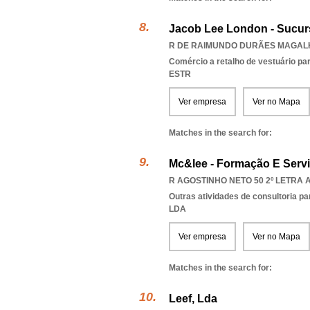
Jacob Lee London - Sucur
R DE RAIMUNDO DURÃES MAGALHÃ
Comércio a retalho de vestuário pa
ESTR
Ver empresa
Ver no Mapa
Matches in the search for:
Mc&lee - Formação E Servi
R AGOSTINHO NETO 50 2º LETRA A
Outras atividades de consultoria pa
LDA
Ver empresa
Ver no Mapa
Matches in the search for:
Leef, Lda