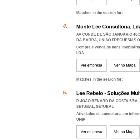
Matches in the search for:
Monte Lee Consultoria, Ld
AV CONDE DE SÃO JANUÁRIO 40C,
DA BARRA
,
UNIAO FREGUESIAS 
Compra e venda de bens imobiliári
LDA
Ver empresa
Ver no Mapa
Matches in the search for:
Lee Rebelo - Soluções Mult
R JOÃO BENARD DA COSTA 5/5A, 
SETUBAL
,
SETUBAL
Atividades de consultoria em infor
UNIP
Ver empresa
Ver no Mapa