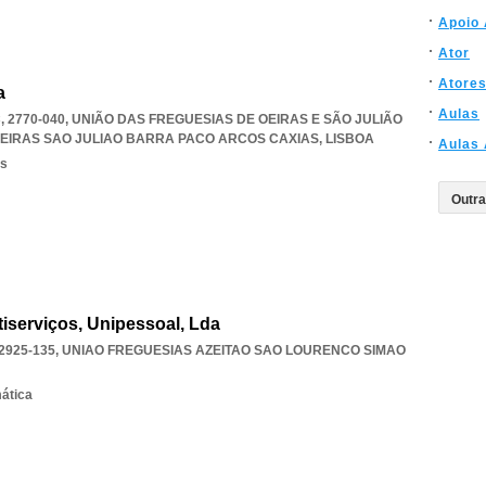
Apoio
Ator
Atore
a
Aulas
 2770-040, UNIÃO DAS FREGUESIAS DE OEIRAS E SÃO JULIÃO
OEIRAS SAO JULIAO BARRA PACO ARCOS CAXIAS
,
LISBOA
Aulas 
os
iserviços, Unipessoal, Lda
2925-135
,
UNIAO FREGUESIAS AZEITAO SAO LOURENCO SIMAO
mática