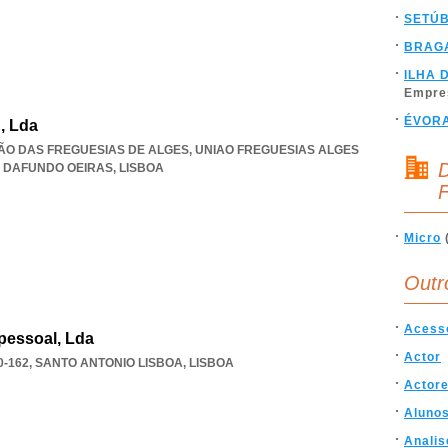
SETÚ
BRAG
ILHA 
Empre
ÉVOR
, Lda
UNIÃO DAS FREGUESIAS DE ALGES
,
UNIAO FREGUESIAS ALGES
D
 DAFUNDO OEIRAS
,
LISBOA
F
Micro
Outr
Acess
ipessoal, Lda
Actor
0-162
,
SANTO ANTONIO LISBOA
,
LISBOA
Actor
Aluno
Analis