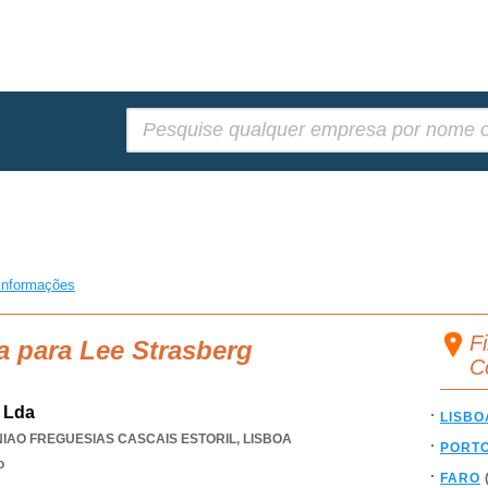
Pesquisar:
informações
F
a para Lee Strasberg
C
 Lda
LISBO
IAO FREGUESIAS CASCAIS ESTORIL
,
LISBOA
PORT
o
FARO