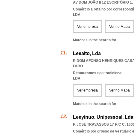
AV DOM JOÃO II 12 ESCRITÓRIO 1,
Comércio a retalho por correspondê
LDA
Ver empresa
Ver no Mapa
Matches in the search for:
Leealto, Lda
R DOM AFONSO HENRIQUES CASA 
FARO
Restaurantes tipo tradicional
LDA
Ver empresa
Ver no Mapa
Matches in the search for:
Leeyinuo, Unipessoal, Lda
R JOSÉ TRAVASSOS 17 R/C C, 160
Comércio por grosso de vestuário 