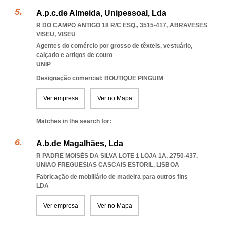
A.p.c.de Almeida, Unipessoal, Lda
R DO CAMPO ANTIGO 18 R/C ESQ., 3515-417
,
ABRAVESES
VISEU
,
VISEU
Agentes do comércio por grosso de têxteis, vestuário,
calçado e artigos de couro
UNIP
Designação comercial: BOUTIQUE PINGUIM
Ver empresa
Ver no Mapa
Matches in the search for:
A.b.de Magalhães, Lda
R PADRE MOISÉS DA SILVA LOTE 1 LOJA 1A, 2750-437
,
UNIAO FREGUESIAS CASCAIS ESTORIL
,
LISBOA
Fabricação de mobiliário de madeira para outros fins
LDA
Ver empresa
Ver no Mapa