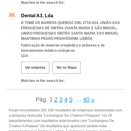
Matches in the search for:
Dental A3, Lda
R TOMÉ DE BARROS QUEIROZ 25B, 2710-624, UNIÃO DAS
FREGUESIAS DE SINTRA (SANTA MARIA E SÃO MIGUEL
,
UNIAO FREGUESIAS SINTRA SANTA MARIA SAO MIGUEL
MARTINHO PEDRO PENAFERRIM
,
LISBOA
Fabricação de material ortopédico e próteses e de
instrumentos médico-cirúrgicos
LDA
Ver empresa
Ver no Mapa
Matches in the search for:
Pág.
1
2
3
4
5
...
40
»
Foram encontrados 202.338 resultados de empresas relacionadas com
a pesquisa realizada "Lechangeur De Chaleur A Plaques". Há 29
departamentos com resultados relacionados com "Lechangeur De
Chaleur A Plaques".Os resultados que aparecem podem estar