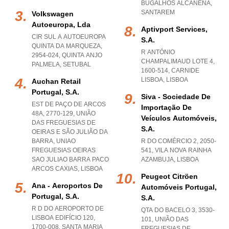
BUGALHOS ALCANENA
,
SANTAREM
Volkswagen
Autoeuropa, Lda
Aptivport Services,
CIR SUL A AUTOEUROPA
S.a.
QUINTA DA MARQUEZA,
R ANTÓNIO
2954-024
,
QUINTA ANJO
CHAMPALIMAUD LOTE 4,
PALMELA
,
SETUBAL
1600-514
,
CARNIDE
LISBOA
,
LISBOA
Auchan Retail
Portugal, S.a.
Siva - Sociedade De
EST DE PAÇO DE ARCOS
Importação De
48A, 2770-129, UNIÃO
Veículos Automóveis,
DAS FREGUESIAS DE
S.a.
OEIRAS E SÃO JULIÃO DA
BARRA
,
UNIAO
R DO COMÉRCIO 2, 2050-
FREGUESIAS OEIRAS
541
,
VILA NOVA RAINHA
SAO JULIAO BARRA PACO
AZAMBUJA
,
LISBOA
ARCOS CAXIAS
,
LISBOA
Peugeot Citröen
Ana - Aeroportos De
Automóveis Portugal,
Portugal, S.a.
S.a.
R D DO AEROPORTO DE
QTA DO BACELO 3, 3530-
LISBOA EDIFÍCIO 120,
101, UNIÃO DAS
1700-008
,
SANTA MARIA
FREGUESIAS DE