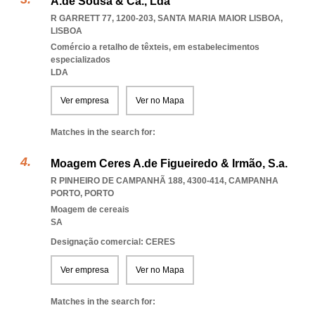
A.de Sousa & Ca., Lda
R GARRETT 77, 1200-203
,
SANTA MARIA MAIOR LISBOA
,
LISBOA
Comércio a retalho de têxteis, em estabelecimentos
especializados
LDA
Ver empresa
Ver no Mapa
Matches in the search for:
Moagem Ceres A.de Figueiredo & Irmão, S.a.
R PINHEIRO DE CAMPANHÃ 188, 4300-414
,
CAMPANHA
PORTO
,
PORTO
Moagem de cereais
SA
Designação comercial: CERES
Ver empresa
Ver no Mapa
Matches in the search for: