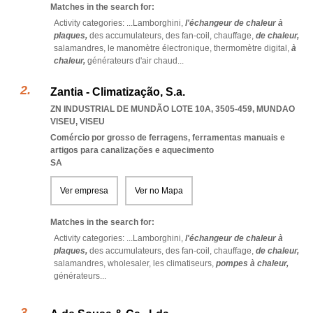
Matches in the search for:
Activity categories: ...
Lamborghini,
l'échangeur de chaleur à
plaques,
des accumulateurs,
des fan-coil,
chauffage,
de chaleur,
salamandres,
le manomètre électronique,
thermomètre digital,
à
chaleur,
générateurs d'air chaud
...
Zantia - Climatização, S.a.
ZN INDUSTRIAL DE MUNDÃO LOTE 10A, 3505-459
,
MUNDAO
VISEU
,
VISEU
Comércio por grosso de ferragens, ferramentas manuais e
artigos para canalizações e aquecimento
SA
Ver empresa
Ver no Mapa
Matches in the search for:
Activity categories: ...
Lamborghini,
l'échangeur de chaleur à
plaques,
des accumulateurs,
des fan-coil,
chauffage,
de chaleur,
salamandres,
wholesaler,
les climatiseurs,
pompes à chaleur,
générateurs
...