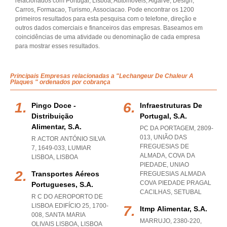
relacionados com Portugal, Lisboa, Automoveis, Algarve, Design,
Carros, Formacao, Turismo, Associacao. Pode encontrar os 1200
primeiros resultados para esta pesquisa com o telefone, direção e
outros dados comerciais e financeiros das empresas. Baseamos em
coincidências de uma atividade ou denominação de cada empresa
para mostrar esses resultados.
Principais Empresas relacionadas a "Lechangeur De Chaleur A
Plaques " ordenados por cobrança
Pingo Doce -
Infraestruturas De
Distribuição
Portugal, S.a.
Alimentar, S.a.
PC DA PORTAGEM, 2809-
013, UNIÃO DAS
R ACTOR ANTÓNIO SILVA
FREGUESIAS DE
7, 1649-033
,
LUMIAR
ALMADA, COVA DA
LISBOA
,
LISBOA
PIEDADE
,
UNIAO
Transportes Aéreos
FREGUESIAS ALMADA
COVA PIEDADE PRAGAL
Portugueses, S.a.
CACILHAS
,
SETUBAL
R C DO AEROPORTO DE
LISBOA EDIFÍCIO 25, 1700-
Itmp Alimentar, S.a.
008
,
SANTA MARIA
MARRUJO, 2380-220
,
OLIVAIS LISBOA
,
LISBOA