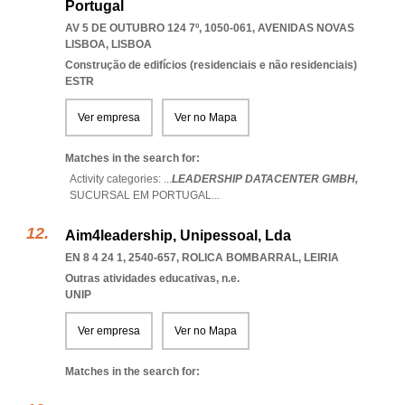
Portugal
AV 5 DE OUTUBRO 124 7º, 1050-061
,
AVENIDAS NOVAS
LISBOA
,
LISBOA
Construção de edifícios (residenciais e não residenciais)
ESTR
Ver empresa
Ver no Mapa
Matches in the search for:
Activity categories: ...
LEADERSHIP DATACENTER GMBH,
SUCURSAL EM PORTUGAL
...
Aim4leadership, Unipessoal, Lda
EN 8 4 24 1, 2540-657
,
ROLICA BOMBARRAL
,
LEIRIA
Outras atividades educativas, n.e.
UNIP
Ver empresa
Ver no Mapa
Matches in the search for: