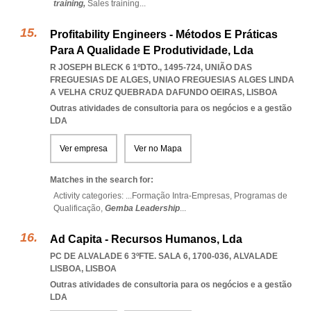
training,
Sales training
...
Profitability Engineers - Métodos E Práticas
Para A Qualidade E Produtividade, Lda
R JOSEPH BLECK 6 1ºDTO., 1495-724, UNIÃO DAS
FREGUESIAS DE ALGES
,
UNIAO FREGUESIAS ALGES LINDA
A VELHA CRUZ QUEBRADA DAFUNDO OEIRAS
,
LISBOA
Outras atividades de consultoria para os negócios e a gestão
LDA
Ver empresa
Ver no Mapa
Matches in the search for:
Activity categories: ...
Formação Intra-Empresas,
Programas de
Qualificação,
Gemba Leadership
...
Ad Capita - Recursos Humanos, Lda
PC DE ALVALADE 6 3ºFTE. SALA 6, 1700-036
,
ALVALADE
LISBOA
,
LISBOA
Outras atividades de consultoria para os negócios e a gestão
LDA