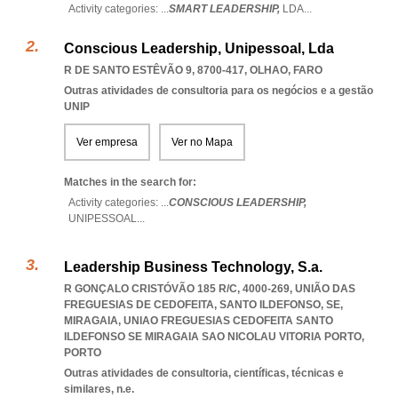
Activity categories: ...
SMART LEADERSHIP,
LDA
...
Conscious Leadership, Unipessoal, Lda
R DE SANTO ESTÊVÃO 9, 8700-417
,
OLHAO
,
FARO
Outras atividades de consultoria para os negócios e a gestão
UNIP
Ver empresa
Ver no Mapa
Matches in the search for:
Activity categories: ...
CONSCIOUS LEADERSHIP,
UNIPESSOAL
...
Leadership Business Technology, S.a.
R GONÇALO CRISTÓVÃO 185 R/C, 4000-269, UNIÃO DAS
FREGUESIAS DE CEDOFEITA, SANTO ILDEFONSO, SE,
MIRAGAIA
,
UNIAO FREGUESIAS CEDOFEITA SANTO
ILDEFONSO SE MIRAGAIA SAO NICOLAU VITORIA PORTO
,
PORTO
Outras atividades de consultoria, científicas, técnicas e
similares, n.e.