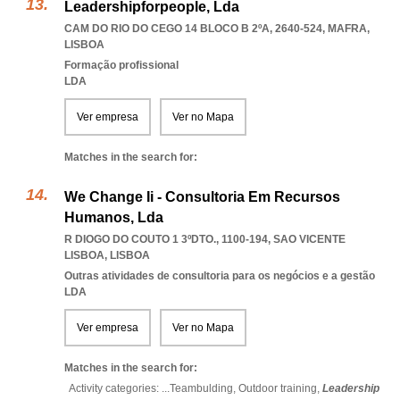
Leadershipforpeople, Lda
CAM DO RIO DO CEGO 14 BLOCO B 2ºA, 2640-524
,
MAFRA
,
LISBOA
Formação profissional
LDA
Ver empresa
Ver no Mapa
Matches in the search for:
We Change Ii - Consultoria Em Recursos
Humanos, Lda
R DIOGO DO COUTO 1 3ºDTO., 1100-194
,
SAO VICENTE
LISBOA
,
LISBOA
Outras atividades de consultoria para os negócios e a gestão
LDA
Ver empresa
Ver no Mapa
Matches in the search for:
Activity categories: ...
Teambulding,
Outdoor training,
Leadership