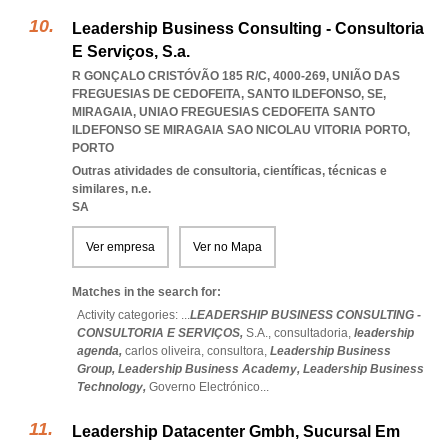
Leadership Business Consulting - Consultoria
E Serviços, S.a.
R GONÇALO CRISTÓVÃO 185 R/C, 4000-269, UNIÃO DAS
FREGUESIAS DE CEDOFEITA, SANTO ILDEFONSO, SE,
MIRAGAIA
,
UNIAO FREGUESIAS CEDOFEITA SANTO
ILDEFONSO SE MIRAGAIA SAO NICOLAU VITORIA PORTO
,
PORTO
Outras atividades de consultoria, científicas, técnicas e
similares, n.e.
SA
Ver empresa
Ver no Mapa
Matches in the search for:
Activity categories: ...
LEADERSHIP BUSINESS CONSULTING -
CONSULTORIA E SERVIÇOS,
S.A.,
consultadoria,
leadership
agenda,
carlos oliveira,
consultora,
Leadership Business
Group,
Leadership Business Academy,
Leadership Business
Technology,
Governo Electrónico
...
Leadership Datacenter Gmbh, Sucursal Em