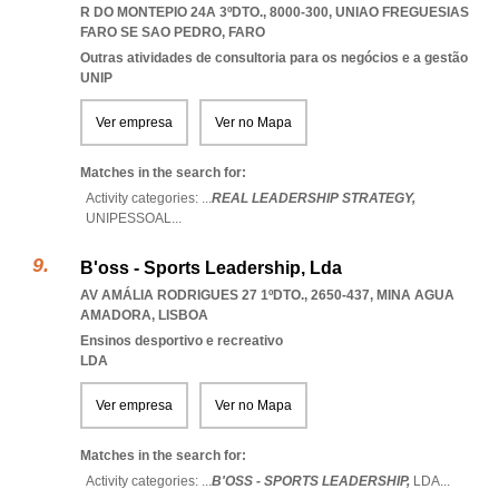
R DO MONTEPIO 24A 3ºDTO., 8000-300
,
UNIAO FREGUESIAS
FARO SE SAO PEDRO
,
FARO
Outras atividades de consultoria para os negócios e a gestão
UNIP
Ver empresa
Ver no Mapa
Matches in the search for:
Activity categories: ...
REAL LEADERSHIP STRATEGY,
UNIPESSOAL
...
B'oss - Sports Leadership, Lda
AV AMÁLIA RODRIGUES 27 1ºDTO., 2650-437
,
MINA AGUA
AMADORA
,
LISBOA
Ensinos desportivo e recreativo
LDA
Ver empresa
Ver no Mapa
Matches in the search for:
Activity categories: ...
B'OSS - SPORTS LEADERSHIP,
LDA
...