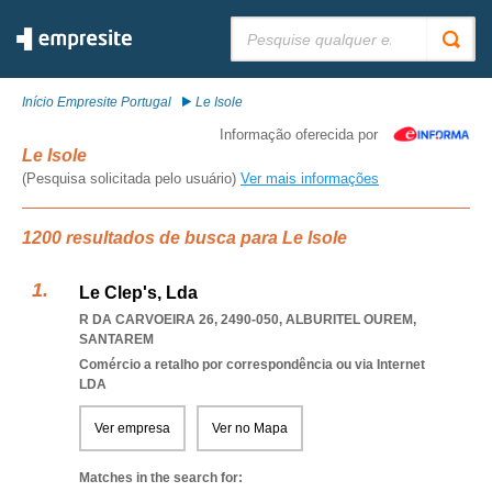
Pesquisar:
Início Empresite Portugal
Le Isole
Informação oferecida por
Le Isole
(Pesquisa solicitada pelo usuário)
Ver mais informações
1200 resultados de busca para Le Isole
Le Clep's, Lda
R DA CARVOEIRA 26, 2490-050
,
ALBURITEL OUREM
,
SANTAREM
Comércio a retalho por correspondência ou via Internet
LDA
Ver empresa
Ver no Mapa
Matches in the search for: