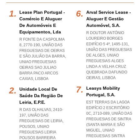
Lease Plan Portugal -
Arval Service Lease -
Comércio E Aluguer
Aluguer E Gestão
De Automóveis E
Automóvel, S.a.
Equipamentos, Lda
R DOUTOR ANTÓNIO
LOUREIRO BORGES
R FONTE DA CASPOLIMA
EDIFÍCIO 5 4º, 1495-131,
8, 2770-190, UNIÃO DAS
UNIÃO DAS FREGUESIAS
FREGUESIAS DE OEIRAS
DE ALGES
,
UNIAO
E SÃO JULIÃO DA BARRA
,
FREGUESIAS ALGES
UNIAO FREGUESIAS
LINDA A VELHA CRUZ
OEIRAS SAO JULIAO
QUEBRADA DAFUNDO
BARRA PACO ARCOS
OEIRAS
,
LISBOA
CAXIAS
,
LISBOA
Leasys Mobility
Unidade Local De
Portugal, S.a.
Saúde Da Região De
Leiria, E.p.e.
EST TERRAS DA LAGOA
EDIFÍCIO 2 ESCRITÓRIO
R DAS OLHALVAS, 2410-
0C, 2710-089, UNIÃO DAS
197, UNIÃO DAS
FREGUESIAS DE SINTRA
FREGUESIAS DE LEIRIA,
(SANTA MARIA E SÃO
POUSOS
,
UNIAO
MIGUEL
,
UNIAO
FREGUESIAS LEIRIA
FREGUESIAS SINTRA
POUSOS BARREIRA