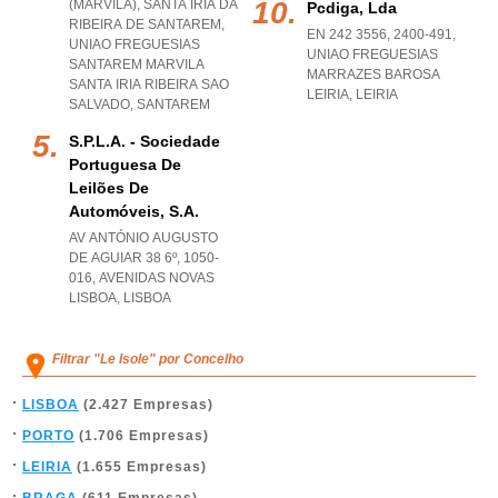
(MARVILA), SANTA IRIA DA
Pcdiga, Lda
RIBEIRA DE SANTAREM
,
EN 242 3556, 2400-491
,
UNIAO FREGUESIAS
UNIAO FREGUESIAS
SANTAREM MARVILA
MARRAZES BAROSA
SANTA IRIA RIBEIRA SAO
LEIRIA
,
LEIRIA
SALVADO
,
SANTAREM
S.p.l.a. - Sociedade
Portuguesa De
Leilões De
Automóveis, S.a.
AV ANTÓNIO AUGUSTO
DE AGUIAR 38 6º, 1050-
016
,
AVENIDAS NOVAS
LISBOA
,
LISBOA
Filtrar "Le Isole" por Concelho
LISBOA
(2.427 Empresas)
PORTO
(1.706 Empresas)
LEIRIA
(1.655 Empresas)