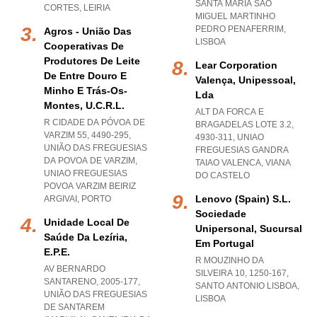
SANTA MARIA SAO
CORTES
,
LEIRIA
MIGUEL MARTINHO
PEDRO PENAFERRIM
,
Agros - União Das
LISBOA
Cooperativas De
Produtores De Leite
Lear Corporation
De Entre Douro E
Valença, Unipessoal,
Minho E Trás-Os-
Lda
Montes, U.c.r.l.
ALT DA FORCA E
R CIDADE DA PÓVOA DE
BRAGADELAS LOTE 3.2,
VARZIM 55, 4490-295,
4930-311
,
UNIAO
UNIÃO DAS FREGUESIAS
FREGUESIAS GANDRA
DA POVOA DE VARZIM
,
TAIAO VALENCA
,
VIANA
UNIAO FREGUESIAS
DO CASTELO
POVOA VARZIM BEIRIZ
Lenovo (spain) S.l.
ARGIVAI
,
PORTO
Sociedade
Unidade Local De
Unipersonal, Sucursal
Saúde Da Lezíria,
Em Portugal
E.p.e.
R MOUZINHO DA
AV BERNARDO
SILVEIRA 10, 1250-167
,
SANTARENO, 2005-177,
SANTO ANTONIO LISBOA
,
UNIÃO DAS FREGUESIAS
LISBOA
DE SANTAREM