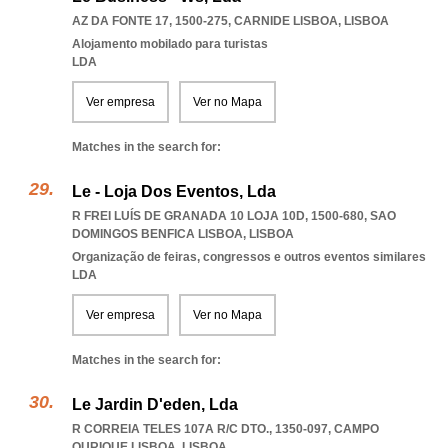
AZ DA FONTE 17, 1500-275
,
CARNIDE LISBOA
,
LISBOA
Alojamento mobilado para turistas
LDA
Ver empresa
Ver no Mapa
Matches in the search for:
Le - Loja Dos Eventos, Lda
R FREI LUÍS DE GRANADA 10 LOJA 10D, 1500-680
,
SAO
DOMINGOS BENFICA LISBOA
,
LISBOA
Organização de feiras, congressos e outros eventos similares
LDA
Ver empresa
Ver no Mapa
Matches in the search for:
Le Jardin D'eden, Lda
R CORREIA TELES 107A R/C DTO., 1350-097
,
CAMPO
OURIQUE LISBOA
,
LISBOA