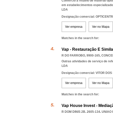
Comércio a retalho de material ópti
em estabelecimentos especializad
LDA
Designação comercial: OPTICENT
Ver empresa
Ver no Mapa
Matches in the search for:
Vap - Restauração E Simila
R DO FARROBO, 9900-165
,
CONCE
Outras atividades de serviço de ref
LDA
Designação comercial: VITOR DOS
Ver empresa
Ver no Mapa
Matches in the search for:
Vap House Invest - Mediaçã
R DOM DINIS 2B, 2605-134
,
UNIAO 