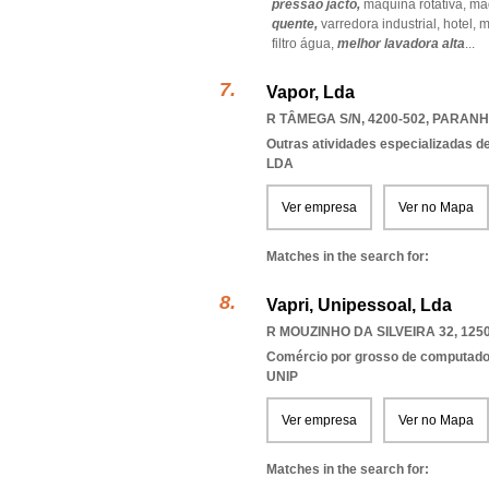
pressão jacto,
máquina rotativa,
ma
quente,
varredora industrial,
hotel,
m
filtro água,
melhor lavadora alta
...
Vapor, Lda
R TÂMEGA S/N, 4200-502
,
PARANH
Outras atividades especializadas de
LDA
Ver empresa
Ver no Mapa
Matches in the search for:
Vapri, Unipessoal, Lda
R MOUZINHO DA SILVEIRA 32, 125
Comércio por grosso de computador
UNIP
Ver empresa
Ver no Mapa
Matches in the search for: