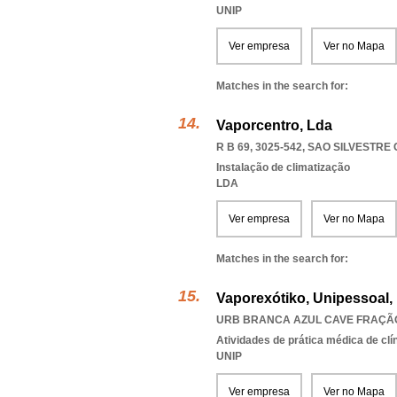
UNIP
Ver empresa
Ver no Mapa
Matches in the search for:
Vaporcentro, Lda
R B 69, 3025-542
,
SAO SILVESTRE
Instalação de climatização
LDA
Ver empresa
Ver no Mapa
Matches in the search for:
Vaporexótiko, Unipessoal,
URB BRANCA AZUL CAVE FRAÇÃO 
Atividades de prática médica de clí
UNIP
Ver empresa
Ver no Mapa