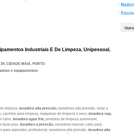
Madei
Piscin
ipamentos Industriais E De Limpeza, Unipessoal,
339
,
CIDADE MAIA
,
PORTO
quinas e equipamentos
 de limpeza,
lavadora alta pressão,
lavadoras alta pressão,
lavar a
s,
carrinho para limpeza,
maquinas de limpeza a seco,
lavadora vap,
el carro,
lavadora agua fria,
produtos de limpeza automovel,
 lavar piso,
lavadora a pressão,
varredora manual,
cabo para
s para aspirador,
profissional,
lavadoura alta pressão,
lavadora alta