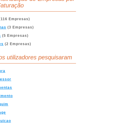
aturação
(116 Empresas)
nas
(3 Empresas)
s
(5 Empresas)
es
(2 Empresas)
os utilizadores pesquisaram
ora
essor
mentas
imento
quim
age
buicao