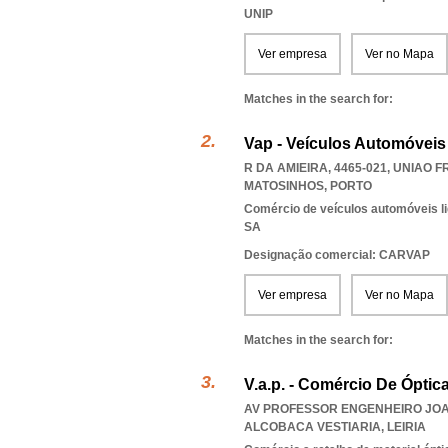
UNIP
Ver empresa
Ver no Mapa
Matches in the search for:
Vap - Veículos Automóveis 
R DA AMIEIRA, 4465-021
,
UNIAO F
MATOSINHOS
,
PORTO
Comércio de veículos automóveis li
SA
Designação comercial: CARVAP
Ver empresa
Ver no Mapa
Matches in the search for:
V.a.p. - Comércio De Óptic
AV PROFESSOR ENGENHEIRO JOAQU
ALCOBACA VESTIARIA
,
LEIRIA