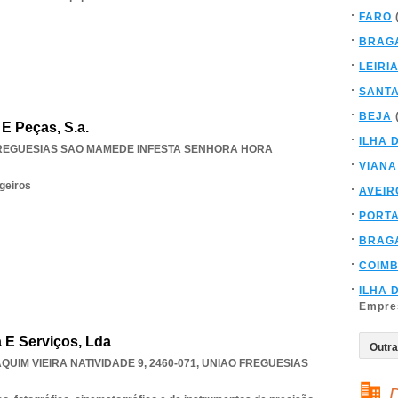
FARO
BRAG
LEIRI
SANT
BEJA
E Peças, S.a.
ILHA 
REGUESIAS SAO MAMEDE INFESTA SENHORA HORA
VIANA
geiros
AVEIR
PORT
BRAG
COIM
ILHA 
Empre
a E Serviços, Lda
IM VIEIRA NATIVIDADE 9, 2460-071
,
UNIAO FREGUESIAS
D