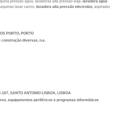
quina pressao agua,
lavadoras alta pressão wap,
lavadora água
aquinas lavar carros,
lavadora alta pressão electrolux,
aspirador
OS PORTO
,
PORTO
 construção diversas, n.e.
0-167
,
SANTO ANTONIO LISBOA
,
LISBOA
es, equipamentos periféricos e programas informáticos