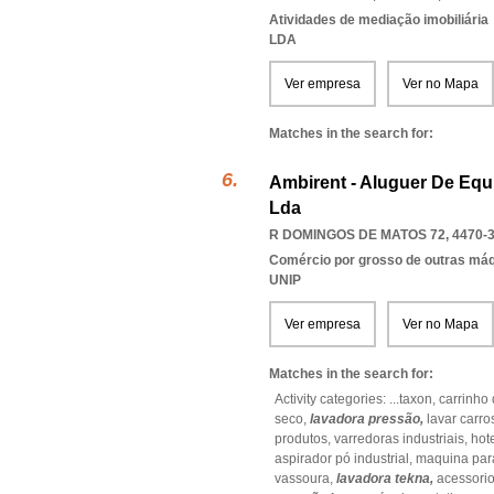
Atividades de mediação imobiliária
LDA
Ver empresa
Ver no Mapa
Matches in the search for:
Ambirent - Aluguer De Equ
Lda
R DOMINGOS DE MATOS 72, 4470-
Comércio por grosso de outras má
UNIP
Ver empresa
Ver no Mapa
Matches in the search for:
Activity categories: ...
taxon,
carrinho
seco,
lavadora pressão,
lavar carro
produtos,
varredoras industriais,
hot
aspirador pó industrial,
maquina para
vassoura,
lavadora tekna,
acessorio