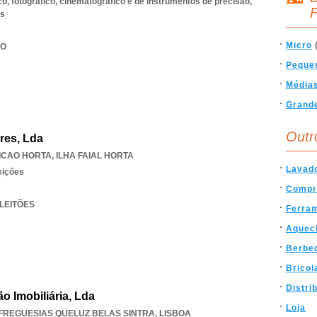
co, fotográfico, cinematográfico e de instrumentos de precisão,
F
os
Micro
RO
Peque
Média
Grand
Outr
res, Lda
ICAO HORTA
,
ILHA FAIAL HORTA
Lavad
eições
Compr
 LEITÕES
Ferra
Aquec
Berbe
Bricol
Distri
o Imobiliária, Lda
Loja
FREGUESIAS QUELUZ BELAS SINTRA
,
LISBOA