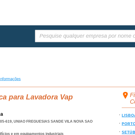
Pesquisar:
informações
F
ca para Lavadora Vap
C
da
LISBO
05-619
,
UNIAO FREGUESIAS SANDE VILA NOVA SAO
PORT
SETÚ
ifícios e em equipamentos industriais