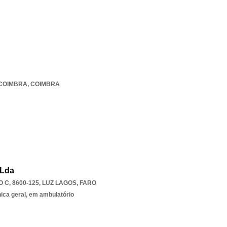
 COIMBRA
,
COIMBRA
 Lda
C, 8600-125
,
LUZ LAGOS
,
FARO
nica geral, em ambulatório