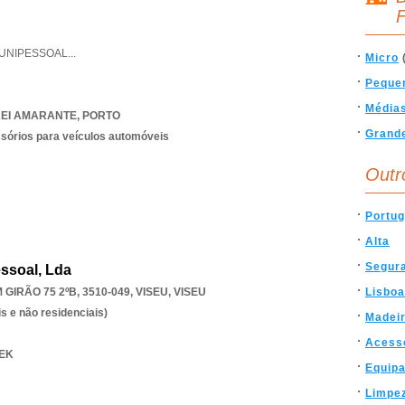
F
UNIPESSOAL
...
Micro
Peque
Média
EI AMARANTE
,
PORTO
Grand
ssórios para veículos automóveis
Outr
Portug
Alta
Segur
essoal, Lda
GIRÃO 75 2ºB, 3510-049
,
VISEU
,
VISEU
Lisboa
s e não residenciais)
Madei
Acess
TEK
Equip
Limpe