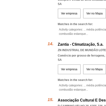
SA
Ver empresa
Ver no Mapa
Matches in the search for:
Activity categories: ...
média potênci
combustão estanque
...
Zantia - Climatização, S.a.
ZN INDUSTRIAL DE MUNDÃO LOTE 
Comércio por grosso de ferragens,
SA
Ver empresa
Ver no Mapa
Matches in the search for:
Activity categories: ...
média potênci
combustão estanque
...
Associação Cultural E Des