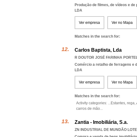
Produção de filmes, de vídeos e de
LDA
Ver empresa
Ver no Mapa
Matches in the search for:
Carlos Baptista, Lda
R DOUTOR JOSÉ FARINHA PORTEL
Comércio a retalho de ferragens e 
LDA
Ver empresa
Ver no Mapa
Matches in the search for:
Activity categories: ...
Estantes,
rega,
carros de mão
...
Zantia - Imobiliária, S.a.
ZN INDUSTRIAL DE MUNDÃO LOTE 
Compra e venda de bens imobiliári