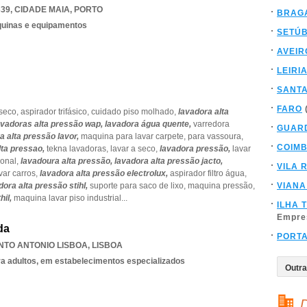
339
,
CIDADE MAIA
,
PORTO
BRAG
quinas e equipamentos
SETÚ
AVEIR
LEIRI
SANT
FARO
 seco,
aspirador trifásico,
cuidado piso molhado,
lavadora alta
avadoras alta pressão wap,
lavadora água quente,
varredora
GUAR
a alta pressão lavor,
maquina para lavar carpete,
para vassoura,
COIM
lta pressao,
tekna lavadoras,
lavar a seco,
lavadora pressão,
lavar
ional,
lavadoura alta pressão,
lavadora alta pressão jacto,
VILA 
var carros,
lavadora alta pressão electrolux,
aspirador filtro água,
dora alta pressão stihl,
suporte para saco de lixo,
maquina pressão,
VIANA
hil,
maquina lavar piso industrial
...
ILHA 
Empre
da
PORT
NTO ANTONIO LISBOA
,
LISBOA
ra adultos, em estabelecimentos especializados
D