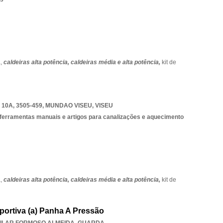
a,
caldeiras alta potência,
caldeiras média e alta potência,
kit de
10A, 3505-459
,
MUNDAO VISEU
,
VISEU
 ferramentas manuais e artigos para canalizações e aquecimento
a,
caldeiras alta potência,
caldeiras média e alta potência,
kit de
portiva (a) Panha A Pressão