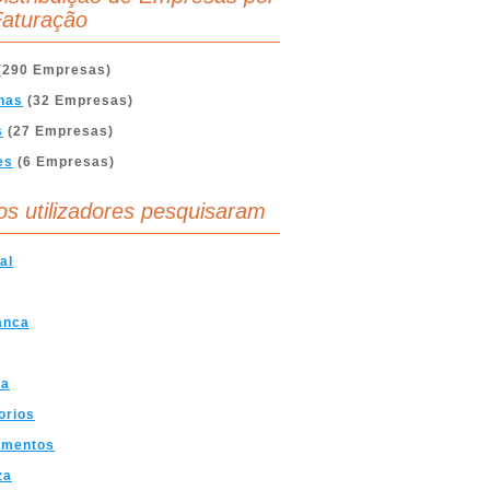
aturação
(290 Empresas)
nas
(32 Empresas)
s
(27 Empresas)
es
(6 Empresas)
os utilizadores pesquisaram
al
anca
ra
orios
amentos
za