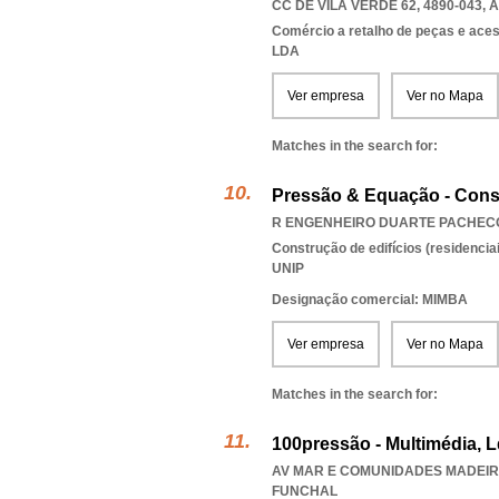
CC DE VILA VERDE 62, 4890-043
,
A
Comércio a retalho de peças e ace
LDA
Ver empresa
Ver no Mapa
Matches in the search for:
Pressão & Equação - Cons
R ENGENHEIRO DUARTE PACHECO 
Construção de edifícios (residenciai
UNIP
Designação comercial: MIMBA
Ver empresa
Ver no Mapa
Matches in the search for:
100pressão - Multimédia, 
AV MAR E COMUNIDADES MADEIREN
FUNCHAL