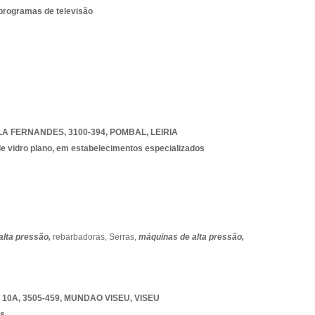
 programas de televisão
A FERNANDES, 3100-394
,
POMBAL
,
LEIRIA
de vidro plano, em estabelecimentos especializados
alta pressão,
rebarbadoras,
Serras,
máquinas de alta pressão,
10A, 3505-459
,
MUNDAO VISEU
,
VISEU
os