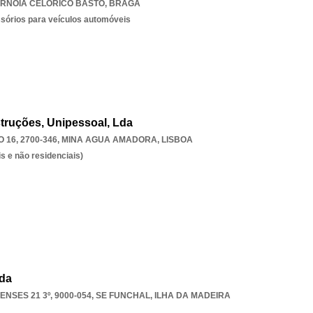
RNOIA CELORICO BASTO
,
BRAGA
ssórios para veículos automóveis
truções, Unipessoal, Lda
16, 2700-346
,
MINA AGUA AMADORA
,
LISBOA
s e não residenciais)
Lda
SES 21 3º, 9000-054
,
SE FUNCHAL
,
ILHA DA MADEIRA