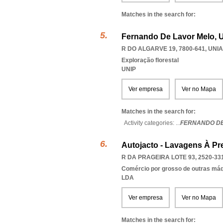
Matches in the search for:
Fernando De Lavor Melo, U
R DO ALGARVE 19, 7800-641
,
UNIA
Exploração florestal
UNIP
Ver empresa
Ver no Mapa
Matches in the search for:
Activity categories: ...
FERNANDO DE
Autojacto - Lavagens À Pr
R DA PRAGEIRA LOTE 93, 2520-33
Comércio por grosso de outras má
LDA
Ver empresa
Ver no Mapa
Matches in the search for: