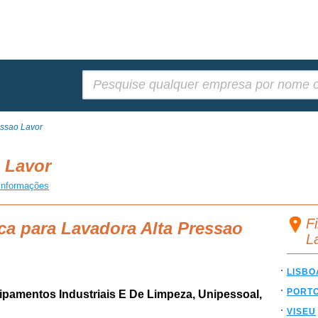
Pesquisar:
essao Lavor
o Lavor
informações
F
ca para Lavadora Alta Pressao
L
LISBO
PORT
ipamentos Industriais E De Limpeza, Unipessoal,
VISEU