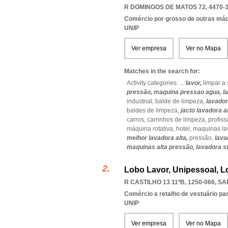
R DOMINGOS DE MATOS 72, 4470-
Comércio por grosso de outras má
UNIP
Ver empresa
Ver no Mapa
Matches in the search for:
Activity categories: ...
lavor,
limpar a
pressão,
maquina pressao agua,
l
industrial,
balde de limpeza,
lavador
baldes de limpeza,
jacto lavadora a
carros,
carrinhos de limpeza,
profiss
máquina rotativa,
hotel,
maquinas la
melhor lavadora alta,
pressão,
lava
maquinas alta pressão,
lavadora st
Lobo Lavor, Unipessoal, L
R CASTILHO 13 11ºB, 1250-066
,
SA
Comércio a retalho de vestuário pa
UNIP
Ver empresa
Ver no Mapa