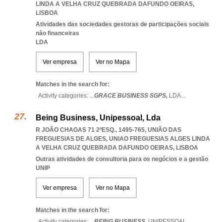
LINDA A VELHA CRUZ QUEBRADA DAFUNDO OEIRAS
,
LISBOA
Atividades das sociedades gestoras de participações sociais
não financeiras
LDA
Ver empresa
Ver no Mapa
Matches in the search for:
Activity categories: ...
GRACE BUSINESS SGPS,
LDA
...
Being Business, Unipessoal, Lda
R JOÃO CHAGAS 71 2ºESQ., 1495-765, UNIÃO DAS
FREGUESIAS DE ALGES
,
UNIAO FREGUESIAS ALGES LINDA
A VELHA CRUZ QUEBRADA DAFUNDO OEIRAS
,
LISBOA
Outras atividades de consultoria para os negócios e a gestão
UNIP
Ver empresa
Ver no Mapa
Matches in the search for:
Activity categories: ...
BEING BUSINESS,
UNIPESSOAL
...