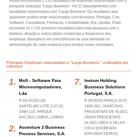
Foram encontrados 1.152 resultados de empresas relacionadas com a
pesquisa realizada "Large Business". Há 22 departamentos com
resultados relacionados com "Large Business".Os resultados que
aparecem podem estar relacionados com Business, Portugal, Crm,
Software, Consultoria, Formacao, Contabilidade, Erp, Gestao. Pode
encontrar os 1.152 primeiros resultados para esta pesquisa com o
telefone, direção e outros dados comerciais e financeiros das
empresas. Baseamos em coincidências de uma atividade ou
denominação de cada empresa para mostrar esses resultados.
Principais Empresas relacionadas a "Large Business " ordenados por
cobrança
Msft - Software Para
Inetum Holding
Microcomputadores,
Business Solutions
Lda
Portugal, S.a.
R DO FOGO DE
R AFONSO PRAÇA 30 6º,
SANTELMO LOTE 2.07.02,
1495-061, UNIÃO DAS
1990-110
,
PARQUE
FREGUESIAS DE ALGES
,
NACOES LISBOA
,
LISBOA
UNIAO FREGUESIAS
ALGES LINDA A VELHA
Accenture 2 Business
CRUZ QUEBRADA
Process Services, S.a.
DAFUNDO OEIRAS
,