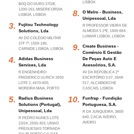
LISBOA
BOQ DO DURO 37D/E,
1200-163
,
MISERICORDIA
O Melro - Business,
LISBOA
,
LISBOA
Unipessoal, Lda
Fujitsu Technology
R PROFESSOR VIEIRA DE
Solutions, Lda
ALMEIDA 5 2ºE, 1600-664
,
LUMIAR LISBOA
,
LISBOA
AV DO COLÉGIO MILITAR
37F 7º, 1500-180
,
Create Business -
CARNIDE LISBOA
,
LISBOA
Comércio E Gestão
Adidas Business
De Peças Auto E
Services, Lda
Acessórios, S.a.
R ENGENHEIRO
AV DA REPÚBLICA 2º
FREDERICO ULRICH 2650
ESCRITÓRIO 3.07, 2649-
LOTE 2, 4470-605
,
517
,
ALCABIDECHE
MOREIRA MAIA
,
PORTO
CASCAIS
,
LISBOA
Radius Business
Funfrap - Fundição
Solutions (portugal),
Portuguesa, S.a.
Unipessoal, Lda
R DA JUNQUEIRA, 3800-
640
,
CACIA AVEIRO
,
R PEDRO NUNES LOTE
AVEIRO
23/24, 2500-303
,
UNIAO
FREGUESIAS TORNADA