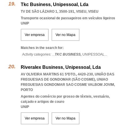
Tkc Business, Unipessoal, Lda
TV DE SÃO LÁZARO 1, 3500-191
,
VISEU
,
VISEU
Transporte ocasional de passageiros em veículos ligeiros
UNIP
Ver empresa
Ver no Mapa
Matches in the search for:
Activity categories: ...
TKC BUSINESS,
UNIPESSOAL
...
Riveralex Business, Unipessoal, Lda
AV OLIVEIRA MARTINS 61 5ºDTO., 4420-230, UNIÃO DAS
FREGUESIAS DE GONDOMAR (SÃO COSME)
,
UNIAO
FREGUESIAS GONDOMAR SAO COSME VALBOM JOVIM
,
PORTO
Agentes do comércio por grosso de têxteis, vestuário,
calçado e artigos de couro
UNIP
Ver empresa
Ver no Mapa