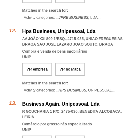
Matches in the search for:
Activity categories: ...
JPRE BUSINESS,
LDA
...
Hps Business, Unipessoal, Lda
AV JOÃO XXI 809 1ºESQ., 4715-035
,
UNIAO FREGUESIAS
BRAGA SAO JOSE LAZARO JOAO SOUTO
,
BRAGA
Compra e venda de bens imobiliários
UNIP
Ver empresa
Ver no Mapa
Matches in the search for:
Activity categories: ...
HPS BUSINESS,
UNIPESSOAL
...
Business Again, Unipessoal, Lda
R GOUCHARIA 1 R/C, 2475-030
,
BENEDITA ALCOBACA
,
LEIRIA
Comércio por grosso não especializado
UNIP