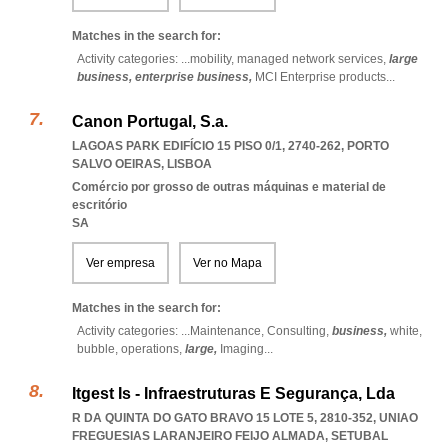
Matches in the search for:
Activity categories: ...
mobility,
managed network services,
large
business,
enterprise business,
MCI Enterprise products
...
Canon Portugal, S.a.
LAGOAS PARK EDIFÍCIO 15 PISO 0/1, 2740-262
,
PORTO
SALVO OEIRAS
,
LISBOA
Comércio por grosso de outras máquinas e material de
escritório
SA
Ver empresa
Ver no Mapa
Matches in the search for:
Activity categories: ...
Maintenance,
Consulting,
business,
white,
bubble,
operations,
large,
Imaging
...
Itgest Is - Infraestruturas E Segurança, Lda
R DA QUINTA DO GATO BRAVO 15 LOTE 5, 2810-352
,
UNIAO
FREGUESIAS LARANJEIRO FEIJO ALMADA
,
SETUBAL