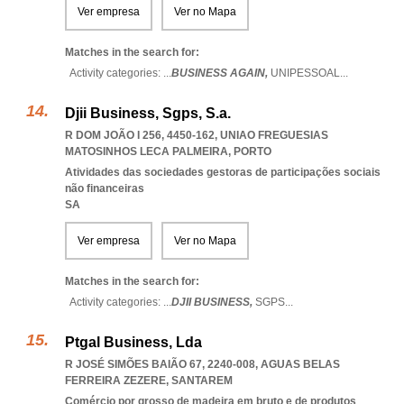
Ver empresa
Ver no Mapa
Matches in the search for:
Activity categories: ...
BUSINESS AGAIN,
UNIPESSOAL
...
Djii Business, Sgps, S.a.
R DOM JOÃO I 256, 4450-162
,
UNIAO FREGUESIAS
MATOSINHOS LECA PALMEIRA
,
PORTO
Atividades das sociedades gestoras de participações sociais
não financeiras
SA
Ver empresa
Ver no Mapa
Matches in the search for:
Activity categories: ...
DJII BUSINESS,
SGPS
...
Ptgal Business, Lda
R JOSÉ SIMÕES BAIÃO 67, 2240-008
,
AGUAS BELAS
FERREIRA ZEZERE
,
SANTAREM
Comércio por grosso de madeira em bruto e de produtos