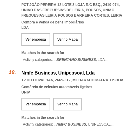
PCT JOÃO PEREIRA 12 LOTE 3 LOJA R/C ESQ., 2410-074,
UNIÃO DAS FREGUESIAS DE LEIRIA, POUSOS
,
UNIAO
FREGUESIAS LEIRIA POUSOS BARREIRA CORTES
,
LEIRIA
Compra e venda de bens imobiliários
LDA
Ver empresa
Ver no Mapa
Matches in the search for:
Activity categories: ...
BRENTANO BUSINESS,
LDA
...
Nmfc Business, Unipessoal, Lda
TV DO OLIVAL 14A, 2665-312
,
MILHARADO MAFRA
,
LISBOA
Comércio de veículos automóveis ligeiros
UNIP
Ver empresa
Ver no Mapa
Matches in the search for:
Activity categories: ...
NMFC BUSINESS,
UNIPESSOAL
...