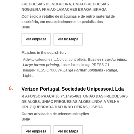
FREGUESIAS DE NOGUEIRA
,
UNIAO FREGUESIAS
NOGUEIRA FRAIAO LAMACAES BRAGA
,
BRAGA
Comércio a retalho de máquinas e de outro material de
escritório, em estabelecimentos especializados
UNIP
Ver empresa
Ver no Mapa
Matches in the search for:
Activity categories: ...
Colour controllers,
Business card printing,
Large format printing,
Laser faxes,
imagePRESS C1,
imagePRESS C7000VP,
Large Format Solutions - Range,
Light
...
Verizon Portugal, Sociedade Unipessoal, Lda
R AFONSO PRAÇA 30 7º, 1495-061, UNIÃO DAS FREGUESIAS
DE ALGES
,
UNIAO FREGUESIAS ALGES LINDA A VELHA
CRUZ QUEBRADA DAFUNDO OEIRAS
,
LISBOA
Outras atividades de telecomunicações
UNIP
Ver empresa
Ver no Mapa