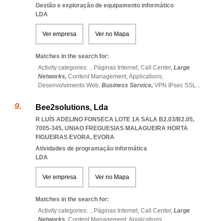
Gestão e exploração de equipamento informático
LDA
Ver empresa
Ver no Mapa
Matches in the search for:
Activity categories: ...
Páginas Internet,
Call Center,
Large
Networks,
Content Management,
Applications,
Desenvolvimento Web,
Business Service,
VPN IPsec SSL
...
Bee2solutions, Lda
R LUÍS ADELINO FONSECA LOTE 1A SALA B2.03/B2.05,
7005-345
,
UNIAO FREGUESIAS MALAGUEIRA HORTA
FIGUEIRAS EVORA
,
EVORA
Atividades de programação informática
LDA
Ver empresa
Ver no Mapa
Matches in the search for:
Activity categories: ...
Páginas Internet,
Call Center,
Large
Networks,
Content Management,
Applications,