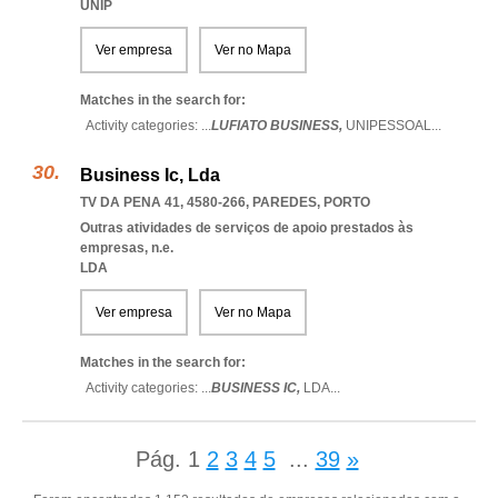
UNIP
Ver empresa
Ver no Mapa
Matches in the search for:
Activity categories: ...
LUFIATO BUSINESS,
UNIPESSOAL
...
Business Ic, Lda
TV DA PENA 41, 4580-266
,
PAREDES
,
PORTO
Outras atividades de serviços de apoio prestados às
empresas, n.e.
LDA
Ver empresa
Ver no Mapa
Matches in the search for:
Activity categories: ...
BUSINESS IC,
LDA
...
Pág.
1
2
3
4
5
...
39
»