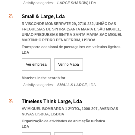
Activity categories: ...
LARGE SHADOW,
LDA
...
Small & Large, Lda
R VISCONDE MONSERRATE 29, 2710-232, UNIÃO DAS
FREGUESIAS DE SINTRA (SANTA MARIA E SÃO MIGUEL
,
UNIAO FREGUESIAS SINTRA SANTA MARIA SAO MIGUEL
MARTINHO PEDRO PENAFERRIM
,
LISBOA
Transporte ocasional de passageiros em veículos ligeiros
LDA
Ver empresa
Ver no Mapa
Matches in the search for:
Activity categories: ...
SMALL & LARGE,
LDA
...
Timeless Think Large, Lda
AV MIGUEL BOMBARDA 1 2ºDTO., 1000-207
,
AVENIDAS
NOVAS LISBOA
,
LISBOA
Organização de atividades de animação turística
LDA