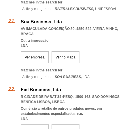
Matches in the search for:
Activity categories: ...
RIVERALEX BUSINESS,
UNIPESSOAL
...
Soa Business, Lda
AV IMACULADA CONCEIÇÃO 30, 4850-522
,
VIEIRA MINHO
,
BRAGA
Outra impressão
LDA
Ver empresa
Ver no Mapa
Matches in the search for:
Activity categories: ...
SOA BUSINESS,
LDA
...
Fiel Business, Lda
R CIDADE DE RABAT 34 4ºESQ., 1500-163
,
SAO DOMINGOS
BENFICA LISBOA
,
LISBOA
Comércio a retalho de outros produtos novos, em
estabelecimentos especializados, n.e.
LDA