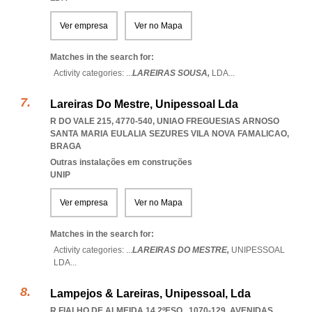
Ver empresa
Ver no Mapa
Matches in the search for:
Activity categories: ...
LAREIRAS SOUSA,
LDA
...
Lareiras Do Mestre, Unipessoal Lda
R DO VALE 215, 4770-540
,
UNIAO FREGUESIAS ARNOSO
SANTA MARIA EULALIA SEZURES VILA NOVA FAMALICAO
,
BRAGA
Outras instalações em construções
UNIP
Ver empresa
Ver no Mapa
Matches in the search for:
Activity categories: ...
LAREIRAS DO MESTRE,
UNIPESSOAL
LDA
...
Lampejos & Lareiras, Unipessoal, Lda
R FIALHO DE ALMEIDA 14 2ºESQ., 1070-129
,
AVENIDAS