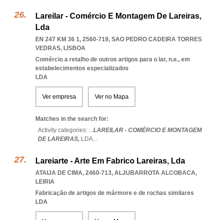
Lareilar - Comércio E Montagem De Lareiras,
Lda
EN 247 KM 36 1, 2560-719
,
SAO PEDRO CADEIRA TORRES
VEDRAS
,
LISBOA
Comércio a retalho de outros artigos para o lar, n.e., em
estabelecimentos especializados
LDA
Ver empresa
Ver no Mapa
Matches in the search for:
Activity categories: ...
LAREILAR - COMÉRCIO E MONTAGEM
DE LAREIRAS,
LDA
...
Lareiarte - Arte Em Fabrico Lareiras, Lda
ATAIJA DE CIMA, 2460-713
,
ALJUBARROTA ALCOBACA
,
LEIRIA
Fabricação de artigos de mármore e de rochas similares
LDA