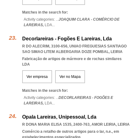
Matches in the search for:
Activity categories: ...
JOAQUIM CLARA - COMÉRCIO DE
LAREIRAS,
LDA
...
Decorlareiras - Fogões E Lareiras, Lda
R DO ALECRIM, 3100-656
,
UNIAO FREGUESIAS SANTIAGO
SAO SIMAO LITEM ALBERGARIA DOZE POMBAL
,
LEIRIA
Fabricação de artigos de mármore e de rochas similares
LDA
Ver empresa
Ver no Mapa
Matches in the search for:
Activity categories: ...
DECORLAREIRAS - FOGÕES E
LAREIRAS,
LDA
...
Opala Lareiras, Unipessoal, Lda
R DONA MARIA ELISA 1535, 2400-763
,
AMOR LEIRIA
,
LEIRIA
Comércio a retalho de outros artigos para o lar, n.e., em
estabelecimentos especializados