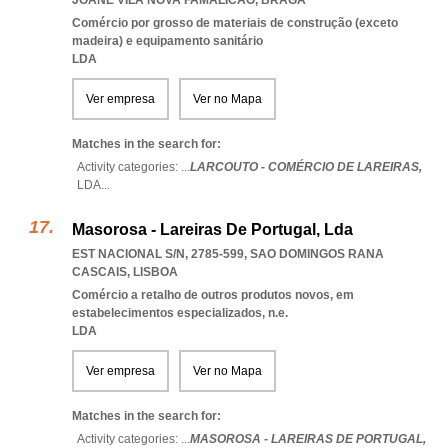
JOANE VILA NOVA FAMALICAO
,
BRAGA
Comércio por grosso de materiais de construção (exceto
madeira) e equipamento sanitário
LDA
Ver empresa
Ver no Mapa
Matches in the search for:
Activity categories: ...
LARCOUTO - COMÉRCIO DE LAREIRAS,
LDA
...
Masorosa - Lareiras De Portugal, Lda
EST NACIONAL S/N, 2785-599
,
SAO DOMINGOS RANA
CASCAIS
,
LISBOA
Comércio a retalho de outros produtos novos, em
estabelecimentos especializados, n.e.
LDA
Ver empresa
Ver no Mapa
Matches in the search for:
Activity categories: ...
MASOROSA - LAREIRAS DE PORTUGAL,