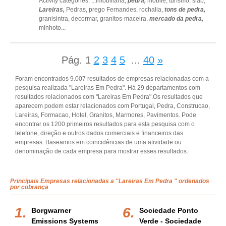
Activity categories: ...
imobiliária,
pedra,
mobile,
turísmo,
slab,
Lareiras,
Pedras,
prego Fernandes,
rochalia,
tons de pedra,
granisintra,
decormar,
granitos-maceira,
mercado da pedra,
minhoto
...
Pág.
1
2
3
4
5
...
40
»
Foram encontrados 9.007 resultados de empresas relacionadas com a
pesquisa realizada "Lareiras Em Pedra". Há 29 departamentos com
resultados relacionados com "Lareiras Em Pedra".Os resultados que
aparecem podem estar relacionados com Portugal, Pedra, Construcao,
Lareiras, Formacao, Hotel, Granitos, Marmores, Pavimentos. Pode
encontrar os 1200 primeiros resultados para esta pesquisa com o
telefone, direção e outros dados comerciais e financeiros das
empresas. Baseamos em coincidências de uma atividade ou
denominação de cada empresa para mostrar esses resultados.
Principais Empresas relacionadas a "Lareiras Em Pedra " ordenados
por cobrança
Borgwarner
Sociedade Ponto
Emissions Systems
Verde - Sociedade