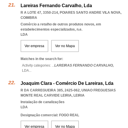
Lareiras Fernando Carvalho, Lda
R A LOTE 47, 3350-214
,
POIARES SANTO ANDRE VILA NOVA
,
COIMBRA
Comércio a retalho de outros produtos novos, em
estabelecimentos especializados, n.e.
LDA
Ver empresa
Ver no Mapa
Matches in the search for:
Activity categories: ...
LAREIRAS FERNANDO CARVALHO,
LDA
...
Joaquim Clara - Comércio De Lareiras, Lda
R DA CARREGUEIRA 385, 2425-062
,
UNIAO FREGUESIAS
MONTE REAL CARVIDE LEIRIA
,
LEIRIA
Instalação de canalizações
LDA
Designação comercial: FOGO REAL
Ver empresa
Ver no Mapa