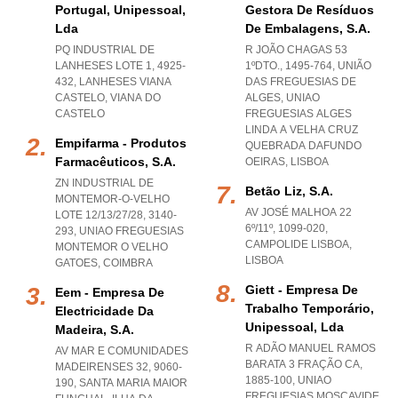
Portugal, Unipessoal,
Gestora De Resíduos
Lda
De Embalagens, S.a.
PQ INDUSTRIAL DE
R JOÃO CHAGAS 53
LANHESES LOTE 1, 4925-
1ºDTO., 1495-764, UNIÃO
432
,
LANHESES VIANA
DAS FREGUESIAS DE
CASTELO
,
VIANA DO
ALGES
,
UNIAO
CASTELO
FREGUESIAS ALGES
LINDA A VELHA CRUZ
Empifarma - Produtos
QUEBRADA DAFUNDO
Farmacêuticos, S.a.
OEIRAS
,
LISBOA
ZN INDUSTRIAL DE
Betão Liz, S.a.
MONTEMOR-O-VELHO
AV JOSÉ MALHOA 22
LOTE 12/13/27/28, 3140-
6º/11º, 1099-020
,
293
,
UNIAO FREGUESIAS
CAMPOLIDE LISBOA
,
MONTEMOR O VELHO
LISBOA
GATOES
,
COIMBRA
Giett - Empresa De
Eem - Empresa De
Trabalho Temporário,
Electricidade Da
Unipessoal, Lda
Madeira, S.a.
R ADÃO MANUEL RAMOS
AV MAR E COMUNIDADES
BARATA 3 FRAÇÃO CA,
MADEIRENSES 32, 9060-
1885-100
,
UNIAO
190
,
SANTA MARIA MAIOR
FREGUESIAS MOSCAVIDE