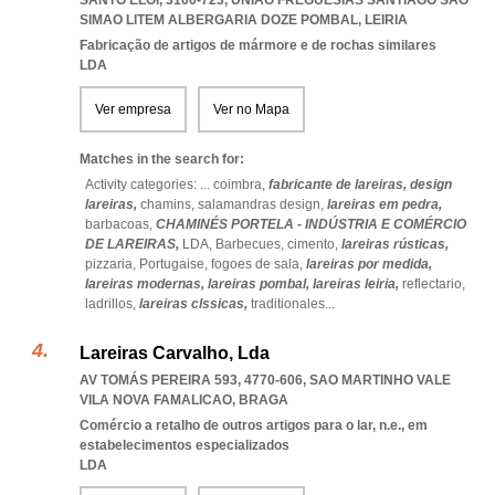
SANTO ELOI, 3100-723
,
UNIAO FREGUESIAS SANTIAGO SAO
SIMAO LITEM ALBERGARIA DOZE POMBAL
,
LEIRIA
Fabricação de artigos de mármore e de rochas similares
LDA
Ver empresa
Ver no Mapa
Matches in the search for:
Activity categories: ...
coimbra,
fabricante de lareiras,
design
lareiras,
chamins,
salamandras design,
lareiras em pedra,
barbacoas,
CHAMINÉS PORTELA - INDÚSTRIA E COMÉRCIO
DE LAREIRAS,
LDA,
Barbecues,
cimento,
lareiras rústicas,
pizzaria,
Portugaise,
fogoes de sala,
lareiras por medida,
lareiras modernas,
lareiras pombal,
lareiras leiria,
reflectario,
ladrillos,
lareiras clssicas,
traditionales
...
Lareiras Carvalho, Lda
AV TOMÁS PEREIRA 593, 4770-606
,
SAO MARTINHO VALE
VILA NOVA FAMALICAO
,
BRAGA
Comércio a retalho de outros artigos para o lar, n.e., em
estabelecimentos especializados
LDA