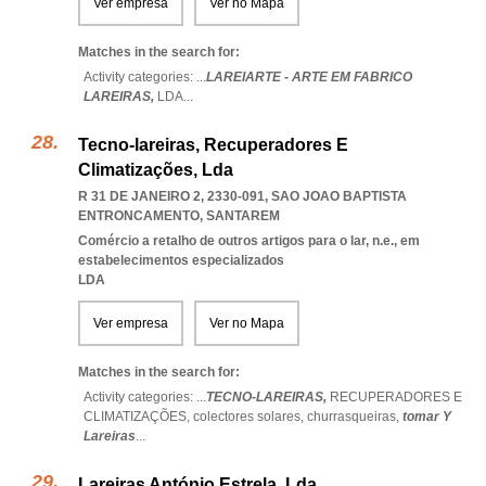
Ver empresa
Ver no Mapa
Matches in the search for:
Activity categories: ...
LAREIARTE - ARTE EM FABRICO
LAREIRAS,
LDA
...
Tecno-lareiras, Recuperadores E
Climatizações, Lda
R 31 DE JANEIRO 2, 2330-091
,
SAO JOAO BAPTISTA
ENTRONCAMENTO
,
SANTAREM
Comércio a retalho de outros artigos para o lar, n.e., em
estabelecimentos especializados
LDA
Ver empresa
Ver no Mapa
Matches in the search for:
Activity categories: ...
TECNO-LAREIRAS,
RECUPERADORES E
CLIMATIZAÇÕES,
colectores solares,
churrasqueiras,
tomar Y
Lareiras
...
Lareiras António Estrela, Lda