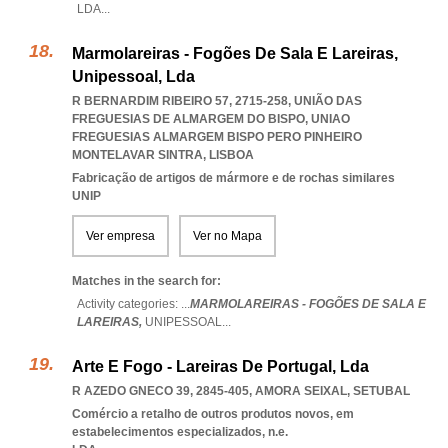
LDA
...
Marmolareiras - Fogões De Sala E Lareiras,
Unipessoal, Lda
R BERNARDIM RIBEIRO 57, 2715-258, UNIÃO DAS
FREGUESIAS DE ALMARGEM DO BISPO
,
UNIAO
FREGUESIAS ALMARGEM BISPO PERO PINHEIRO
MONTELAVAR SINTRA
,
LISBOA
Fabricação de artigos de mármore e de rochas similares
UNIP
Ver empresa
Ver no Mapa
Matches in the search for:
Activity categories: ...
MARMOLAREIRAS - FOGÕES DE SALA E
LAREIRAS,
UNIPESSOAL
...
Arte E Fogo - Lareiras De Portugal, Lda
R AZEDO GNECO 39, 2845-405
,
AMORA SEIXAL
,
SETUBAL
Comércio a retalho de outros produtos novos, em
estabelecimentos especializados, n.e.