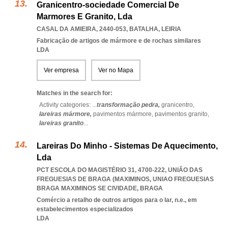
Granicentro-sociedade Comercial De
Marmores E Granito, Lda
CASAL DA AMIEIRA, 2440-053
,
BATALHA
,
LEIRIA
Fabricação de artigos de mármore e de rochas similares
LDA
Ver empresa
Ver no Mapa
Matches in the search for:
Activity categories: ...
transformação pedra,
granicentro,
lareiras mármore,
pavimentos mármore,
pavimentos granito,
lareiras granito
...
Lareiras Do Minho - Sistemas De Aquecimento,
Lda
PCT ESCOLA DO MAGISTÉRIO 31, 4700-222, UNIÃO DAS
FREGUESIAS DE BRAGA (MAXIMINOS
,
UNIAO FREGUESIAS
BRAGA MAXIMINOS SE CIVIDADE
,
BRAGA
Comércio a retalho de outros artigos para o lar, n.e., em
estabelecimentos especializados
LDA