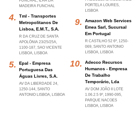
FUNCHAL
,
ILHA DA
PORTELA LOURES
,
MADEIRA FUNCHAL
LISBOA
Tml - Transportes
Amazon Web Services
Metropolitanos De
Emea Sarl, Sucursal
Lisboa, E.m.t., S.a.
Em Portugal
R DA CRUZ DE SANTA
R CASTILHO 52 6º, 1250-
APOLÓNIA 23/25/25A,
069
,
SANTO ANTONIO
1100-187
,
SAO VICENTE
LISBOA
,
LISBOA
LISBOA
,
LISBOA
Adecco Recursos
Epal - Empresa
Humanos - Empresa
Portuguesa Das
De Trabalho
Águas Livres, S.a.
Temporário, Lda
AV DA LIBERDADE 24,
1250-144
,
SANTO
AV DOM JOÃO II LOTE
ANTONIO LISBOA
,
LISBOA
1.06.2.5 9º, 1990-095
,
PARQUE NACOES
LISBOA
,
LISBOA