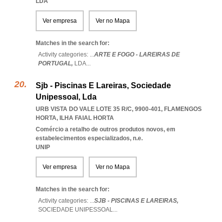
LDA
Ver empresa
Ver no Mapa
Matches in the search for:
Activity categories: ...
ARTE E FOGO - LAREIRAS DE
PORTUGAL,
LDA
...
Sjb - Piscinas E Lareiras, Sociedade
Unipessoal, Lda
URB VISTA DO VALE LOTE 35 R/C, 9900-401
,
FLAMENGOS
HORTA
,
ILHA FAIAL HORTA
Comércio a retalho de outros produtos novos, em
estabelecimentos especializados, n.e.
UNIP
Ver empresa
Ver no Mapa
Matches in the search for:
Activity categories: ...
SJB - PISCINAS E LAREIRAS,
SOCIEDADE UNIPESSOAL
...