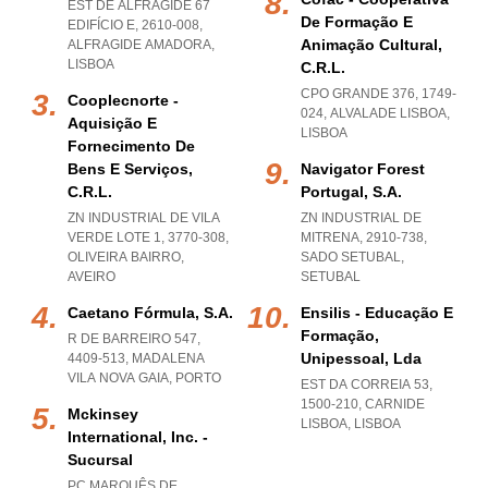
EST DE ALFRAGIDE 67
De Formação E
EDIFÍCIO E, 2610-008
,
Animação Cultural,
ALFRAGIDE AMADORA
,
LISBOA
C.r.l.
CPO GRANDE 376, 1749-
Cooplecnorte -
024
,
ALVALADE LISBOA
,
Aquisição E
LISBOA
Fornecimento De
Bens E Serviços,
Navigator Forest
C.r.l.
Portugal, S.a.
ZN INDUSTRIAL DE VILA
ZN INDUSTRIAL DE
VERDE LOTE 1, 3770-308
,
MITRENA, 2910-738
,
OLIVEIRA BAIRRO
,
SADO SETUBAL
,
AVEIRO
SETUBAL
Caetano Fórmula, S.a.
Ensilis - Educação E
Formação,
R DE BARREIRO 547,
Unipessoal, Lda
4409-513
,
MADALENA
VILA NOVA GAIA
,
PORTO
EST DA CORREIA 53,
1500-210
,
CARNIDE
Mckinsey
LISBOA
,
LISBOA
International, Inc. -
Sucursal
PC MARQUÊS DE