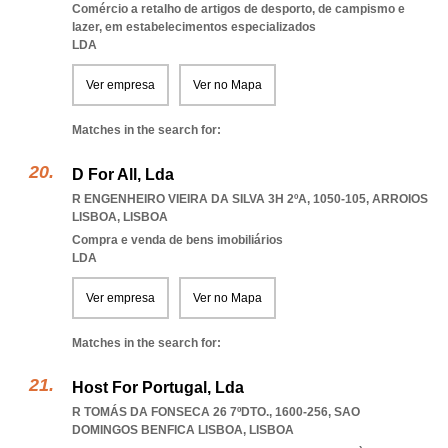
Comércio a retalho de artigos de desporto, de campismo e
lazer, em estabelecimentos especializados
LDA
Ver empresa
Ver no Mapa
Matches in the search for:
D For All, Lda
R ENGENHEIRO VIEIRA DA SILVA 3H 2ºA, 1050-105
,
ARROIOS
LISBOA
,
LISBOA
Compra e venda de bens imobiliários
LDA
Ver empresa
Ver no Mapa
Matches in the search for:
Host For Portugal, Lda
R TOMÁS DA FONSECA 26 7ºDTO., 1600-256
,
SAO
DOMINGOS BENFICA LISBOA
,
LISBOA