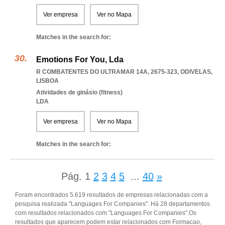
Ver empresa
Ver no Mapa
Matches in the search for:
Emotions For You, Lda
R COMBATENTES DO ULTRAMAR 14A, 2675-323
,
ODIVELAS
,
LISBOA
Atividades de ginásio (fitness)
LDA
Ver empresa
Ver no Mapa
Matches in the search for:
Pág.
1
2
3
4
5
...
40
»
Foram encontrados 5.619 resultados de empresas relacionadas com a
pesquisa realizada "Languages For Companies". Há 28 departamentos
com resultados relacionados com "Languages For Companies".Os
resultados que aparecem podem estar relacionados com Formacao,