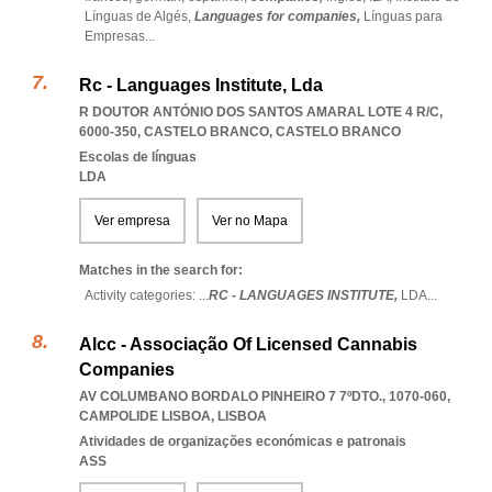
Línguas de Algés,
Languages for companies,
Línguas para
Empresas
...
Rc - Languages Institute, Lda
R DOUTOR ANTÓNIO DOS SANTOS AMARAL LOTE 4 R/C,
6000-350
,
CASTELO BRANCO
,
CASTELO BRANCO
Escolas de línguas
LDA
Ver empresa
Ver no Mapa
Matches in the search for:
Activity categories: ...
RC - LANGUAGES INSTITUTE,
LDA
...
Alcc - Associação Of Licensed Cannabis
Companies
AV COLUMBANO BORDALO PINHEIRO 7 7ºDTO., 1070-060
,
CAMPOLIDE LISBOA
,
LISBOA
Atividades de organizações económicas e patronais
ASS