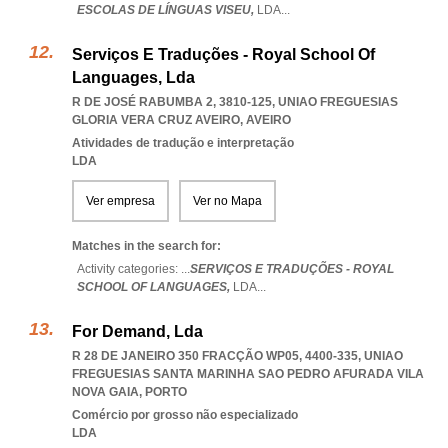
ESCOLAS DE LÍNGUAS VISEU,
LDA
...
Serviços E Traduções - Royal School Of
Languages, Lda
R DE JOSÉ RABUMBA 2, 3810-125
,
UNIAO FREGUESIAS
GLORIA VERA CRUZ AVEIRO
,
AVEIRO
Atividades de tradução e interpretação
LDA
Ver empresa
Ver no Mapa
Matches in the search for:
Activity categories: ...
SERVIÇOS E TRADUÇÕES - ROYAL
SCHOOL OF LANGUAGES,
LDA
...
For Demand, Lda
R 28 DE JANEIRO 350 FRACÇÃO WP05, 4400-335
,
UNIAO
FREGUESIAS SANTA MARINHA SAO PEDRO AFURADA VILA
NOVA GAIA
,
PORTO
Comércio por grosso não especializado
LDA