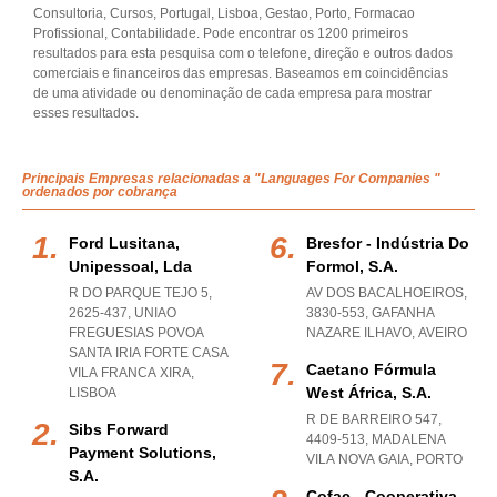
Consultoria, Cursos, Portugal, Lisboa, Gestao, Porto, Formacao
Profissional, Contabilidade. Pode encontrar os 1200 primeiros
resultados para esta pesquisa com o telefone, direção e outros dados
comerciais e financeiros das empresas. Baseamos em coincidências
de uma atividade ou denominação de cada empresa para mostrar
esses resultados.
Principais Empresas relacionadas a "Languages For Companies "
ordenados por cobrança
Ford Lusitana,
Bresfor - Indústria Do
Unipessoal, Lda
Formol, S.a.
R DO PARQUE TEJO 5,
AV DOS BACALHOEIROS,
2625-437
,
UNIAO
3830-553
,
GAFANHA
FREGUESIAS POVOA
NAZARE ILHAVO
,
AVEIRO
SANTA IRIA FORTE CASA
Caetano Fórmula
VILA FRANCA XIRA
,
West África, S.a.
LISBOA
R DE BARREIRO 547,
Sibs Forward
4409-513
,
MADALENA
Payment Solutions,
VILA NOVA GAIA
,
PORTO
S.a.
Cofac - Cooperativa