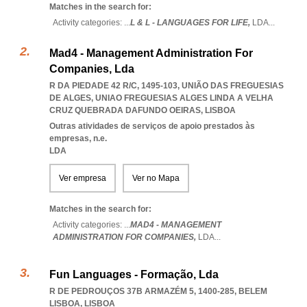
Matches in the search for:
Activity categories: ...
L & L - LANGUAGES FOR LIFE,
LDA
...
Mad4 - Management Administration For
Companies, Lda
R DA PIEDADE 42 R/C, 1495-103, UNIÃO DAS FREGUESIAS
DE ALGES
,
UNIAO FREGUESIAS ALGES LINDA A VELHA
CRUZ QUEBRADA DAFUNDO OEIRAS
,
LISBOA
Outras atividades de serviços de apoio prestados às
empresas, n.e.
LDA
Ver empresa
Ver no Mapa
Matches in the search for:
Activity categories: ...
MAD4 - MANAGEMENT
ADMINISTRATION FOR COMPANIES,
LDA
...
Fun Languages - Formação, Lda
R DE PEDROUÇOS 37B ARMAZÉM 5, 1400-285
,
BELEM
LISBOA
,
LISBOA