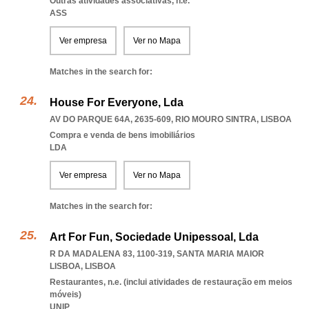
Outras atividades associativas, n.e.
ASS
Ver empresa
Ver no Mapa
Matches in the search for:
House For Everyone, Lda
AV DO PARQUE 64A, 2635-609
,
RIO MOURO SINTRA
,
LISBOA
Compra e venda de bens imobiliários
LDA
Ver empresa
Ver no Mapa
Matches in the search for:
Art For Fun, Sociedade Unipessoal, Lda
R DA MADALENA 83, 1100-319
,
SANTA MARIA MAIOR
LISBOA
,
LISBOA
Restaurantes, n.e. (inclui atividades de restauração em meios
móveis)
UNIP