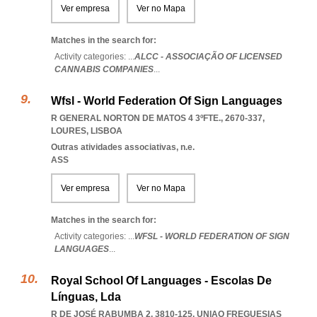
Ver empresa
Ver no Mapa
Matches in the search for:
Activity categories: ...
ALCC - ASSOCIAÇÃO OF LICENSED
CANNABIS COMPANIES
...
Wfsl - World Federation Of Sign Languages
R GENERAL NORTON DE MATOS 4 3ºFTE., 2670-337
,
LOURES
,
LISBOA
Outras atividades associativas, n.e.
ASS
Ver empresa
Ver no Mapa
Matches in the search for:
Activity categories: ...
WFSL - WORLD FEDERATION OF SIGN
LANGUAGES
...
Royal School Of Languages - Escolas De
Línguas, Lda
R DE JOSÉ RABUMBA 2, 3810-125
,
UNIAO FREGUESIAS