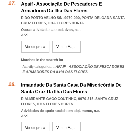
Apaif - Associação De Pescadores E
Armadores Da Ilha Das Flores
R DO PORTO VELHO S/N, 9970-090
,
PONTA DELGADA SANTA
CRUZ FLORES
,
ILHA FLORES HORTA
Outras atividades associativas, n.e.
ASS
Ver empresa
Ver no Mapa
Matches in the search for:
Activity categories: ...
APAIF - ASSOCIAÇÃO DE PESCADORES
E ARMADORES DA ILHA DAS FLORES
...
Irmandade Da Santa Casa Da Misericórdia De
Santa Cruz Da Ilha Das Flores
R ALMIRANTE GAGO COUTINHO, 9970-315
,
SANTA CRUZ
FLORES
,
ILHA FLORES HORTA
Atividades de apoio social com alojamento, n.e.
ASS
Ver empresa
Ver no Mapa