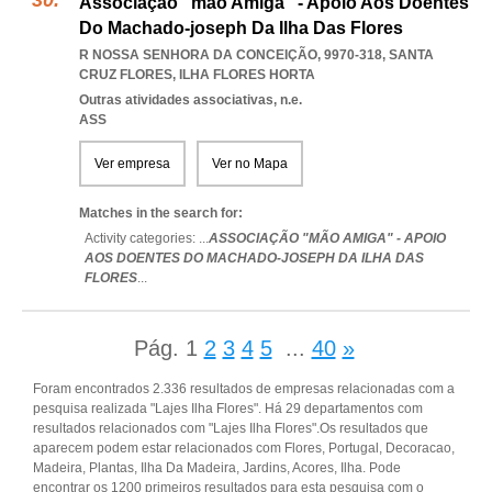
Associação "mão Amiga" - Apoio Aos Doentes
Do Machado-joseph Da Ilha Das Flores
R NOSSA SENHORA DA CONCEIÇÃO, 9970-318
,
SANTA
CRUZ FLORES
,
ILHA FLORES HORTA
Outras atividades associativas, n.e.
ASS
Ver empresa
Ver no Mapa
Matches in the search for:
Activity categories: ...
ASSOCIAÇÃO "MÃO AMIGA" - APOIO
AOS DOENTES DO MACHADO-JOSEPH DA ILHA DAS
FLORES
...
Pág.
1
2
3
4
5
...
40
»
Foram encontrados 2.336 resultados de empresas relacionadas com a
pesquisa realizada "Lajes Ilha Flores". Há 29 departamentos com
resultados relacionados com "Lajes Ilha Flores".Os resultados que
aparecem podem estar relacionados com Flores, Portugal, Decoracao,
Madeira, Plantas, Ilha Da Madeira, Jardins, Acores, Ilha. Pode
encontrar os 1200 primeiros resultados para esta pesquisa com o