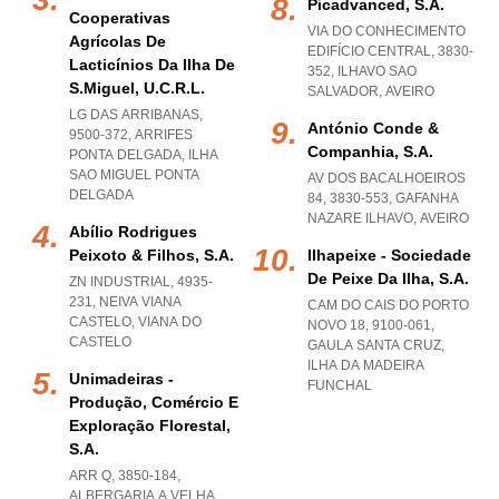
Picadvanced, S.a.
Cooperativas
VIA DO CONHECIMENTO
Agrícolas De
EDIFÍCIO CENTRAL, 3830-
Lacticínios Da Ilha De
352
,
ILHAVO SAO
S.miguel, U.c.r.l.
SALVADOR
,
AVEIRO
LG DAS ARRIBANAS,
António Conde &
9500-372
,
ARRIFES
Companhia, S.a.
PONTA DELGADA
,
ILHA
SAO MIGUEL PONTA
AV DOS BACALHOEIROS
DELGADA
84, 3830-553
,
GAFANHA
NAZARE ILHAVO
,
AVEIRO
Abílio Rodrigues
Peixoto & Filhos, S.a.
Ilhapeixe - Sociedade
De Peixe Da Ilha, S.a.
ZN INDUSTRIAL, 4935-
231
,
NEIVA VIANA
CAM DO CAIS DO PORTO
CASTELO
,
VIANA DO
NOVO 18, 9100-061
,
CASTELO
GAULA SANTA CRUZ
,
ILHA DA MADEIRA
Unimadeiras -
FUNCHAL
Produção, Comércio E
Exploração Florestal,
S.a.
ARR Q, 3850-184
,
ALBERGARIA A VELHA