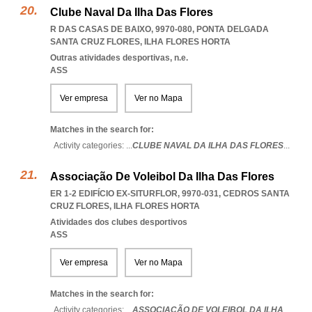
Clube Naval Da Ilha Das Flores
R DAS CASAS DE BAIXO, 9970-080
,
PONTA DELGADA
SANTA CRUZ FLORES
,
ILHA FLORES HORTA
Outras atividades desportivas, n.e.
ASS
Ver empresa
Ver no Mapa
Matches in the search for:
Activity categories: ...
CLUBE NAVAL DA ILHA DAS FLORES
...
Associação De Voleibol Da Ilha Das Flores
ER 1-2 EDIFÍCIO EX-SITURFLOR, 9970-031
,
CEDROS SANTA
CRUZ FLORES
,
ILHA FLORES HORTA
Atividades dos clubes desportivos
ASS
Ver empresa
Ver no Mapa
Matches in the search for:
Activity categories: ...
ASSOCIAÇÃO DE VOLEIBOL DA ILHA