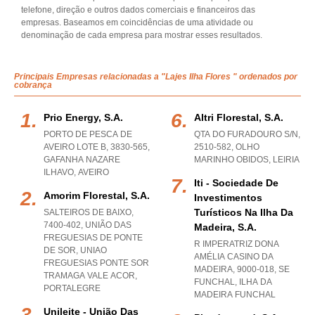
telefone, direção e outros dados comerciais e financeiros das
empresas. Baseamos em coincidências de uma atividade ou
denominação de cada empresa para mostrar esses resultados.
Principais Empresas relacionadas a "Lajes Ilha Flores " ordenados por
cobrança
Prio Energy, S.a.
Altri Florestal, S.a.
PORTO DE PESCA DE
QTA DO FURADOURO S/N,
AVEIRO LOTE B, 3830-565
,
2510-582
,
OLHO
GAFANHA NAZARE
MARINHO OBIDOS
,
LEIRIA
ILHAVO
,
AVEIRO
Iti - Sociedade De
Amorim Florestal, S.a.
Investimentos
Turísticos Na Ilha Da
SALTEIROS DE BAIXO,
7400-402, UNIÃO DAS
Madeira, S.a.
FREGUESIAS DE PONTE
R IMPERATRIZ DONA
DE SOR
,
UNIAO
AMÉLIA CASINO DA
FREGUESIAS PONTE SOR
MADEIRA, 9000-018
,
SE
TRAMAGA VALE ACOR
,
FUNCHAL
,
ILHA DA
PORTALEGRE
MADEIRA FUNCHAL
Unileite - União Das