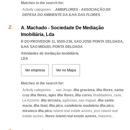
Matches in the search for:
Activity categories: ...
AMBIFLORES - ASSOCIAÇÃO DE
DEFESA DO AMBIENTE DA ILHA DAS FLORES
...
A. Machado - Sociedade De Mediação
Imobiliária, Lda
R DO PROVEDOR 11, 9500-236
,
SAO JOSE PONTA DELGADA
,
ILHA SAO MIGUEL PONTA DELGADA
Atividades de mediação imobiliária
LDA
Ver empresa
Ver no Mapa
Matches in the search for:
Activity categories: ...
sao Jorge,
ilha graciosa,
ilha flores,
santa
cruz ilha flores,
lajes ilha flores,
ilha corvo,
ilhaMadeira,
case,
Le Azzorre,
ilha terceira,
agências,
sao miguel,
ilha santa
maria,
ilha faial,
ilha pico,
candelaria madalena ilha pico,
mirateca ilha pico,
island real estate azores,
pico island real
estate azores,
flores island real estate azores,
maisons
...