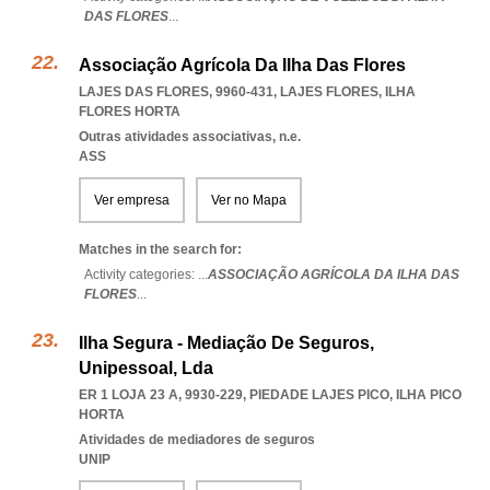
DAS FLORES
...
Associação Agrícola Da Ilha Das Flores
LAJES DAS FLORES, 9960-431
,
LAJES FLORES
,
ILHA
FLORES HORTA
Outras atividades associativas, n.e.
ASS
Ver empresa
Ver no Mapa
Matches in the search for:
Activity categories: ...
ASSOCIAÇÃO AGRÍCOLA DA ILHA DAS
FLORES
...
Ilha Segura - Mediação De Seguros,
Unipessoal, Lda
ER 1 LOJA 23 A, 9930-229
,
PIEDADE LAJES PICO
,
ILHA PICO
HORTA
Atividades de mediadores de seguros
UNIP