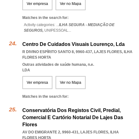
Ver empresa
Ver no Mapa
Matches in the search for:
Activity categories: ...
ILHA SEGURA - MEDIAÇÃO DE
SEGUROS,
UNIPESSOAL
...
Centro De Cuidados Visuais Lourenço, Lda
R DIVINO ESPÍRITO SANTO 8, 9960-437
,
LAJES FLORES
,
ILHA
FLORES HORTA
Outras atividades de saúde humana, n.e.
LDA
Ver empresa
Ver no Mapa
Matches in the search for:
Conservatória Dos Registos Civil, Predial,
Comercial E Cartório Notarial De Lajes Das
Flores
AV DO EMIGRANTE 2, 9960-431
,
LAJES FLORES
,
ILHA
FLORES HORTA