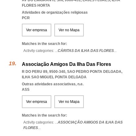
AV DO EMIGRANTE S/N, 9960-431
,
LAJES FLORES
,
ILHA
FLORES HORTA
Atividades de organizações religiosas
PCR
Ver empresa
Ver no Mapa
Matches in the search for:
Activity categories: ...
CÁRITAS DA ILHA DAS FLORES
...
Associação Amigos Da Ilha Das Flores
R DO PERU 89, 9500-340
,
SAO PEDRO PONTA DELGADA
,
ILHA SAO MIGUEL PONTA DELGADA
Outras atividades associativas, n.e.
ASS
Ver empresa
Ver no Mapa
Matches in the search for:
Activity categories: ...
ASSOCIAÇÃO AMIGOS DA ILHA DAS
FLORES
...