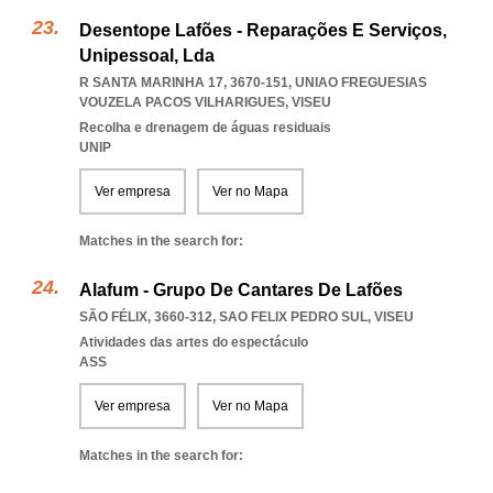
Desentope Lafões - Reparações E Serviços,
Unipessoal, Lda
R SANTA MARINHA 17, 3670-151
,
UNIAO FREGUESIAS
VOUZELA PACOS VILHARIGUES
,
VISEU
Recolha e drenagem de águas residuais
UNIP
Ver empresa
Ver no Mapa
Matches in the search for:
Alafum - Grupo De Cantares De Lafões
SÃO FÉLIX, 3660-312
,
SAO FELIX PEDRO SUL
,
VISEU
Atividades das artes do espectáculo
ASS
Ver empresa
Ver no Mapa
Matches in the search for: