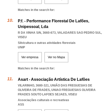
Matches in the search for:
P.f. - Performance Florestal De Lafões,
Unipessoal, Lda
R DA VINHA S/N, 3660-673
,
VALADARES SAO PEDRO SUL
,
VISEU
Silvicultura e outras atividades florestais
UNIP
Ver empresa
Ver no Mapa
Matches in the search for:
Asart - Associação Artística De Lafões
VILARINHO, 3680-321, UNIÃO DAS FREGUESIAS DE
OLIVEIRA DE FRADES
,
UNIAO FREGUESIAS OLIVEIRA
FRADES SOUTO LAFOES SEJAES
,
VISEU
Associações culturais e recreativas
ASS