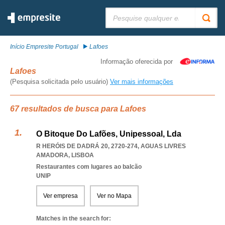
Pesquisar:
Início Empresite Portugal
Lafoes
Informação oferecida por
Lafoes
(Pesquisa solicitada pelo usuário)
Ver mais informações
67 resultados de busca para Lafoes
O Bitoque Do Lafões, Unipessoal, Lda
R HERÓIS DE DADRÁ 20, 2720-274
,
AGUAS LIVRES
AMADORA
,
LISBOA
Restaurantes com lugares ao balcão
UNIP
Ver empresa
Ver no Mapa
Matches in the search for: