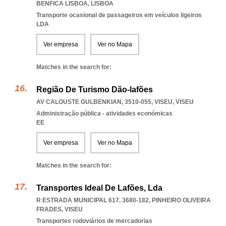
BENFICA LISBOA
,
LISBOA
Transporte ocasional de passageiros em veículos ligeiros
LDA
Ver empresa
Ver no Mapa
Matches in the search for:
Região De Turismo Dão-lafões
AV CALOUSTE GULBENKIAN, 3510-055
,
VISEU
,
VISEU
Administração pública - atividades económicas
EE
Ver empresa
Ver no Mapa
Matches in the search for:
Transportes Ideal De Lafões, Lda
R ESTRADA MUNICIPAL 617, 3680-182
,
PINHEIRO OLIVEIRA
FRADES
,
VISEU
Transportes rodoviários de mercadorias