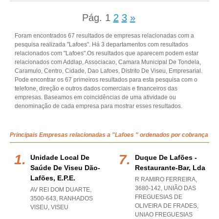
Pág.
1
2
3
»
Foram encontrados 67 resultados de empresas relacionadas com a
pesquisa realizada "Lafoes". Há 3 departamentos com resultados
relacionados com "Lafoes".Os resultados que aparecem podem estar
relacionados com Addlap, Associacao, Camara Municipal De Tondela,
Caramulo, Centro, Cidade, Dao Lafoes, Distrito De Viseu, Empresarial.
Pode encontrar os 67 primeiros resultados para esta pesquisa com o
telefone, direção e outros dados comerciais e financeiros das
empresas. Baseamos em coincidências de uma atividade ou
denominação de cada empresa para mostrar esses resultados.
Principais Empresas relacionadas a "Lafoes " ordenados por cobrança
Unidade Local De
Duque De Lafões -
Saúde De Viseu Dão-
Restaurante-Bar, Lda
Lafões, E.p.e.
R RAMIRO FERREIRA,
3680-142, UNIÃO DAS
AV REI DOM DUARTE,
FREGUESIAS DE
3500-643
,
RANHADOS
OLIVEIRA DE FRADES
,
VISEU
,
VISEU
UNIAO FREGUESIAS