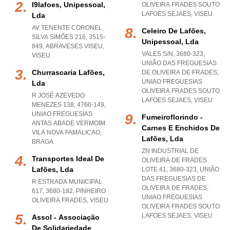
I9lafoes, Unipessoal,
OLIVEIRA FRADES SOUTO
LAFOES SEJAES
,
VISEU
Lda
AV TENENTE CORONEL
Celeiro De Lafões,
SILVA SIMÕES 216, 3515-
Unipessoal, Lda
849
,
ABRAVESES VISEU
,
VALES S/N, 3680-323,
VISEU
UNIÃO DAS FREGUESIAS
Churrascaria Lafões,
DE OLIVEIRA DE FRADES
,
UNIAO FREGUESIAS
Lda
OLIVEIRA FRADES SOUTO
R JOSÉ AZEVEDO
LAFOES SEJAES
,
VISEU
MENEZES 138, 4760-149
,
UNIAO FREGUESIAS
Fumeiroflorindo -
ANTAS ABADE VERMOIM
Carnes E Enchidos De
VILA NOVA FAMALICAO
,
Lafões, Lda
BRAGA
ZN INDUSTRIAL DE
Transportes Ideal De
OLIVEIRA DE FRADES
Lafões, Lda
LOTE 41, 3680-323, UNIÃO
DAS FREGUESIAS DE
R ESTRADA MUNICIPAL
OLIVEIRA DE FRADES
,
617, 3680-182
,
PINHEIRO
UNIAO FREGUESIAS
OLIVEIRA FRADES
,
VISEU
OLIVEIRA FRADES SOUTO
LAFOES SEJAES
,
VISEU
Assol - Associação
De Solidariedade