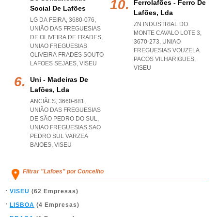
Ferrolafões - Ferro De
Social De Lafões
Lafões, Lda
LG DA FEIRA, 3680-076,
ZN INDUSTRIAL DO
UNIÃO DAS FREGUESIAS
MONTE CAVALO LOTE 3,
DE OLIVEIRA DE FRADES
,
3670-273
,
UNIAO
UNIAO FREGUESIAS
FREGUESIAS VOUZELA
OLIVEIRA FRADES SOUTO
PACOS VILHARIGUES
,
LAFOES SEJAES
,
VISEU
VISEU
Uni - Madeiras De
Lafões, Lda
ANCIÃES, 3660-681,
UNIÃO DAS FREGUESIAS
DE SÃO PEDRO DO SUL
,
UNIAO FREGUESIAS SAO
PEDRO SUL VARZEA
BAIOES
,
VISEU
Filtrar "Lafoes" por Concelho
VISEU
(62 Empresas)
LISBOA
(4 Empresas)