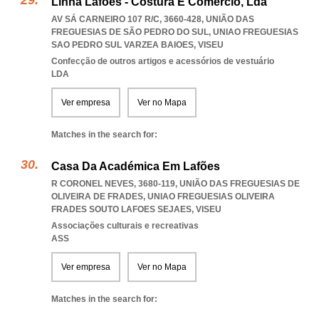
Linha Lafões - Costura E Comércio, Lda
AV SÁ CARNEIRO 107 R/C, 3660-428, UNIÃO DAS
FREGUESIAS DE SÃO PEDRO DO SUL
,
UNIAO FREGUESIAS
SAO PEDRO SUL VARZEA BAIOES
,
VISEU
Confecção de outros artigos e acessórios de vestuário
LDA
Ver empresa
Ver no Mapa
Matches in the search for:
Casa Da Académica Em Lafões
R CORONEL NEVES, 3680-119, UNIÃO DAS FREGUESIAS DE
OLIVEIRA DE FRADES
,
UNIAO FREGUESIAS OLIVEIRA
FRADES SOUTO LAFOES SEJAES
,
VISEU
Associações culturais e recreativas
ASS
Ver empresa
Ver no Mapa
Matches in the search for: