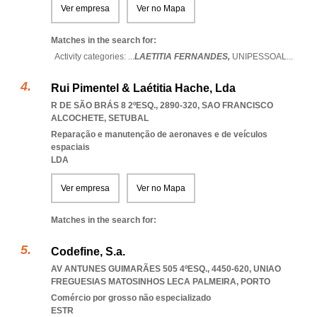
Ver empresa
Ver no Mapa
Matches in the search for:
Activity categories: ...
LAETITIA FERNANDES,
UNIPESSOAL
...
Rui Pimentel & Laétitia Hache, Lda
R DE SÃO BRÁS 8 2ºESQ., 2890-320
,
SAO FRANCISCO
ALCOCHETE
,
SETUBAL
Reparação e manutenção de aeronaves e de veículos
espaciais
LDA
Ver empresa
Ver no Mapa
Matches in the search for:
Codefine, S.a.
AV ANTUNES GUIMARÃES 505 4ºESQ., 4450-620
,
UNIAO
FREGUESIAS MATOSINHOS LECA PALMEIRA
,
PORTO
Comércio por grosso não especializado
ESTR