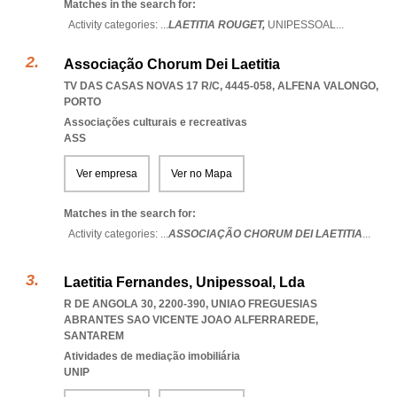
Matches in the search for:
Activity categories: ...
LAETITIA ROUGET,
UNIPESSOAL
...
Associação Chorum Dei Laetitia
TV DAS CASAS NOVAS 17 R/C, 4445-058
,
ALFENA VALONGO
,
PORTO
Associações culturais e recreativas
ASS
Ver empresa
Ver no Mapa
Matches in the search for:
Activity categories: ...
ASSOCIAÇÃO CHORUM DEI LAETITIA
...
Laetitia Fernandes, Unipessoal, Lda
R DE ANGOLA 30, 2200-390
,
UNIAO FREGUESIAS
ABRANTES SAO VICENTE JOAO ALFERRAREDE
,
SANTAREM
Atividades de mediação imobiliária
UNIP